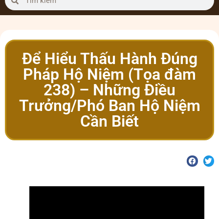
Để Hiểu Thấu Hành Đúng
Pháp Hộ Niệm (Tọa đàm
238) – Những Điều
Trưởng/Phó Ban Hộ Niệm
Cần Biết