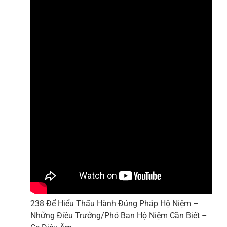
238 Để Hiểu Thấu Hành Đúng Pháp Hộ Niệm –
Những Điều Trưởng/Phó Ban Hộ Niệm Cần Biết –