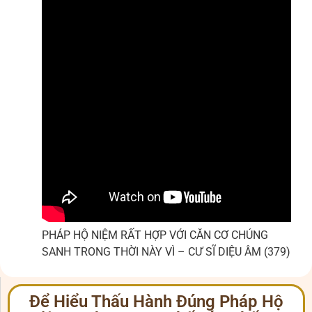
PHÁP HỘ NIỆM RẤT HỢP VỚI CĂN CƠ CHÚNG
SANH TRONG THỜI NÀY VÌ – CƯ SĨ DIỆU ÂM (379)
Để Hiểu Thấu Hành Đúng Pháp Hộ