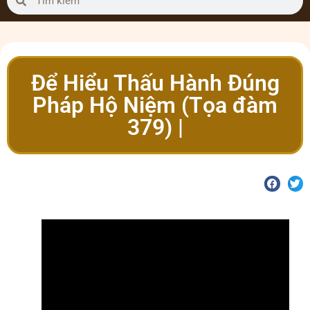
Để Hiểu Thấu Hành Đúng
Pháp Hộ Niệm (Tọa đàm
379) |