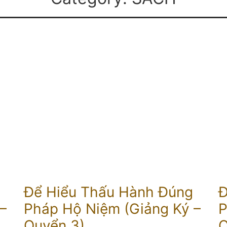
Để Hiểu Thấu Hành Đúng
Đ
–
Pháp Hộ Niệm (Giảng Ký –
P
Quyển 3)
Q