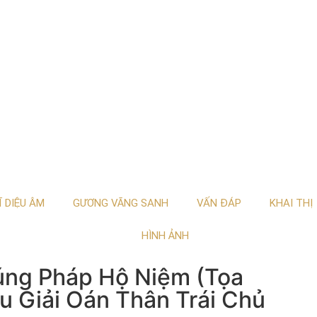
Ĩ DIỆU ÂM
GƯƠNG VÃNG SANH
VẤN ĐÁP
KHAI THỊ
HÌNH ẢNH
úng Pháp Hộ Niệm (Tọa
u Giải Oán Thân Trái Chủ