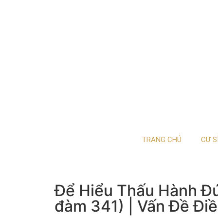
TRANG CHỦ
CƯ S
Để Hiểu Thấu Hành Đ
đàm 341) | Vấn Đề Điề