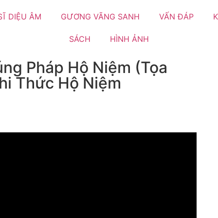
SĨ DIỆU ÂM
GƯƠNG VÃNG SANH
VẤN ĐÁP
K
SÁCH
HÌNH ẢNH
úng Pháp Hộ Niệm (Tọa
hi Thức Hộ Niệm