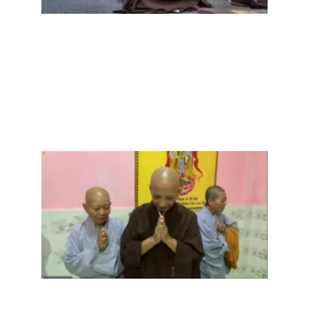
đượ
vãng
sanh
March 
2025
Comme
Phà
phu 
lâm
chun
bị
nghi
khổ
bức
bách
gia 
rối r