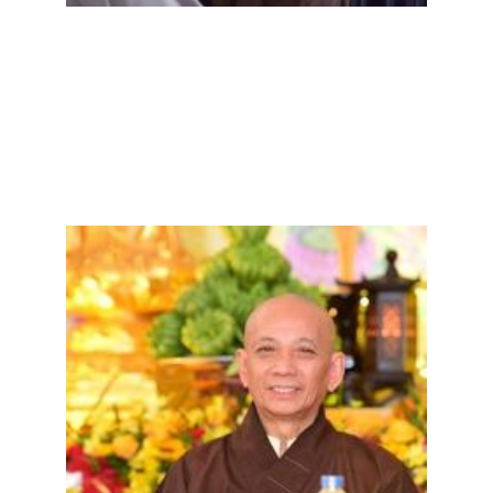
thì
cũng
hết
bệnh
March 
2025
Comme
Ngườ
niệ
Phật
đượ
Tam
Muộ
thì c
thể
khôn
cần
đến 
niệm