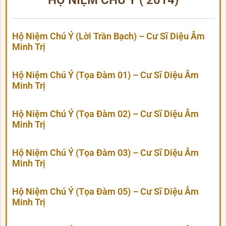
Hộ Niệm Chú Ý (Lời Trần Bạch) – Cư Sĩ Diệu Âm
Minh Trị
Hộ Niệm Chú Ý (Tọa Đàm 01) – Cư Sĩ Diệu Âm
Minh Trị
Hộ Niệm Chú Ý (Tọa Đàm 02) – Cư Sĩ Diệu Âm
Minh Trị
Hộ Niệm Chú Ý (Tọa Đàm 03) – Cư Sĩ Diệu Âm
Minh Trị
Hộ Niệm Chú Ý (Tọa Đàm 05) – Cư Sĩ Diệu Âm
Minh Trị