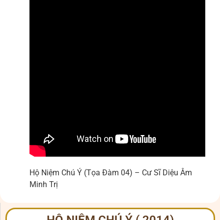
Hộ Niệm Chú Ý (Tọa Đàm 04) – Cư Sĩ Diệu Âm
Minh Trị
HỘ NIỆM CHÚ Ý ( 2014)