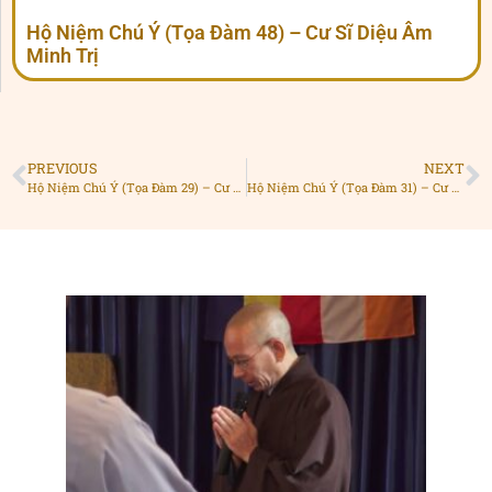
Hộ Niệm Chú Ý (Tọa Đàm 48) – Cư Sĩ Diệu Âm
Minh Trị
PREVIOUS
NEXT
Hộ Niệm Chú Ý (Tọa Đàm 29) – Cư Sĩ Diệu Âm Minh Trị
Hộ Niệm Chú Ý (Tọa Đàm 31) – Cư Sĩ Diệu Âm Minh Trị
Ngườ
đượ
hộ
niệ
nếu
khôn
đượ
vãng
sanh