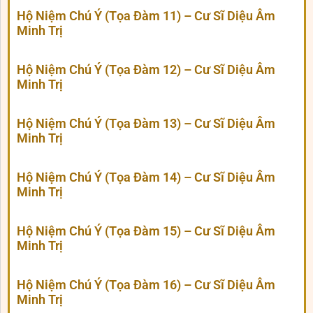
Hộ Niệm Chú Ý (Tọa Đàm 11) – Cư Sĩ Diệu Âm
Minh Trị
Hộ Niệm Chú Ý (Tọa Đàm 12) – Cư Sĩ Diệu Âm
Minh Trị
Hộ Niệm Chú Ý (Tọa Đàm 13) – Cư Sĩ Diệu Âm
Minh Trị
Hộ Niệm Chú Ý (Tọa Đàm 14) – Cư Sĩ Diệu Âm
Minh Trị
Hộ Niệm Chú Ý (Tọa Đàm 15) – Cư Sĩ Diệu Âm
Minh Trị
Hộ Niệm Chú Ý (Tọa Đàm 16) – Cư Sĩ Diệu Âm
Minh Trị