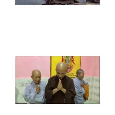
đượ
vãng
sanh
March 
2025
Comme
Phà
phu 
lâm
chun
bị
nghi
khổ
bức
bách
gia 
rối r