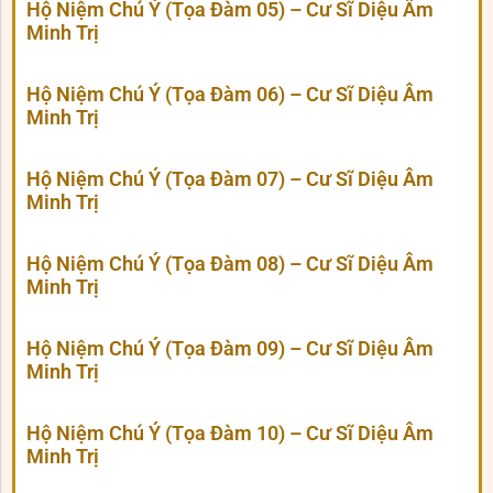
Hộ Niệm Chú Ý (Tọa Đàm 05) – Cư Sĩ Diệu Âm
Minh Trị
Hộ Niệm Chú Ý (Tọa Đàm 06) – Cư Sĩ Diệu Âm
Minh Trị
Hộ Niệm Chú Ý (Tọa Đàm 07) – Cư Sĩ Diệu Âm
Minh Trị
Hộ Niệm Chú Ý (Tọa Đàm 08) – Cư Sĩ Diệu Âm
Minh Trị
Hộ Niệm Chú Ý (Tọa Đàm 09) – Cư Sĩ Diệu Âm
Minh Trị
Hộ Niệm Chú Ý (Tọa Đàm 10) – Cư Sĩ Diệu Âm
Minh Trị