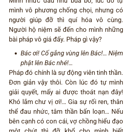
Mình nhức đầu như búa bổ, lúc đó tự
mình vô phương chống chọi, nhưng có
người giúp đỡ thì quí hóa vô cùng.
Người hộ niệm sẽ đến cho mình những
bài pháp vô giá đấy. Pháp gì vậy?
Bác ơi! Cố gắng vùng lên Bác!… Niệm
phật lên Bác nhé!…
Pháp đó chính là sự động viên tinh thần.
Đơn giản vậy thôi. Còn lúc đó tự mình
giải quyết, mấy ai được thoát nạn đây!
Khó lắm chư vị ơi!… Gia sự rối ren, thân
thể đau nhức, tâm thần bấn loạn… Nếu
bên cạnh có con cái, vợ chồng hiểu đạo
một chút thì đỡ khổ cho mình biết