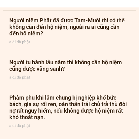
Người niệm Phật đã được Tam-Muội thì có thể
không cần đến hộ niệm, ngoài ra ai cũng cần
đến hộ niệm?
a di đà phật
Người tu hành lâu năm thì không cần hộ niệm
cũng được vãng sanh?
a di đà phật
Phàm phu khi lâm chung bị nghiệp khổ bức
bách, gia sự rối ren, oán thân trái chủ trả thù đòi
nợ rất nguy hiểm, nếu không được hộ niệm rất
khó thoát nạn.
a di đà phật