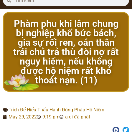
Phàm phu khi lâm chung
bị nghiệp khổ bức bách,
gia sự rối ren, oán thân
trái chủ trả thù đòi nợ rất
nguy hiểm, nếu không
được hộ niệm rất khó
thoát nạn. (11)
Trích Để Hiểu Thấu Hành Đúng Pháp Hộ Niệm
May 29, 2022
9:19 pm
a di đà phật