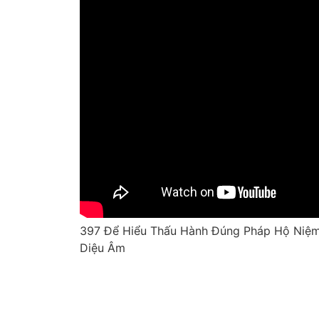
397 Để Hiểu Thấu Hành Đúng Pháp Hộ Niệm
Diệu Âm