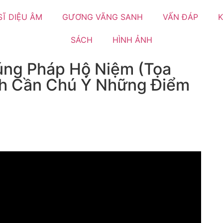
SĨ DIỆU ÂM
GƯƠNG VÃNG SANH
VẤN ĐÁP
K
SÁCH
HÌNH ẢNH
úng Pháp Hộ Niệm (Tọa
nh Cần Chú Ý Những Điểm