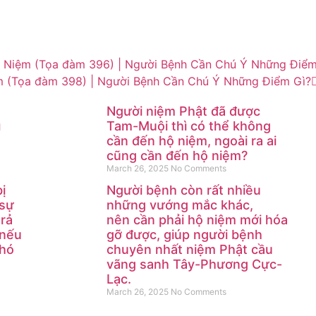
 Niệm (Tọa đàm 396) | Người Bệnh Cần Chú Ý Những Điểm
 (Tọa đàm 398) | Người Bệnh Cần Chú Ý Những Điểm Gì?
Người niệm Phật đã được
ì
Tam-Muội thì có thể không
cần đến hộ niệm, ngoài ra ai
cũng cần đến hộ niệm?
March 26, 2025
No Comments
ị
Người bệnh còn rất nhiều
 sự
những vướng mắc khác,
trả
nên cần phải hộ niệm mới hóa
 nếu
gỡ được, giúp người bệnh
khó
chuyên nhất niệm Phật cầu
vãng sanh Tây-Phương Cực-
Lạc.
March 26, 2025
No Comments