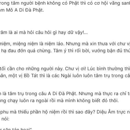
trong tâm người bệnh không có Phật thì có cơ hội vãng s
am Mô A Di Đà Phật.
 Trâm là ai mà hỏi câu hỏi gì hay dữ vậy!…
iệm, miệng niệm là niệm láo. Nhưng mà xin thưa với chư vị
 hạ đau đớn quá chừng. Tâm ý thì rối bời, vướng bận đủ th
tối cần cho những người này. Chư vị ơi! Lúc bình thường th
hân, một vị Bồ Tát thì là các Ngài luôn luôn tâm trụ trong c
 là tâm trụ trong câu A Di Đà Phật. Nhưng mà thực ra chỉ t
ũng chạy luôn ra ngoài rồi mà mình không biết đó thôi.
àm phu mà thiếu phần hộ niệm rồi thì sao đây? Diệu Âm trực
 nói:
 căn tán hoại“.