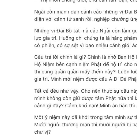
Ngài còn mạnh dạn cảnh cáo những vị Đại Bồ
diện với cảnh tử sanh rồi, nghiệp chướng ứn
Những vị Đại Bồ tát mà các Ngài còn làm gư
lực gia trì. Huống chi chúng ta là hàng ph
có phiền, có sợ sệt vì bao nhiêu cảnh giới 
Câu trả lời chính là gì? Chính là nhờ Ban H
Hộ Niệm bên cạnh niệm Phật để hộ trì cho mìn
thị cũng quần quần mấy điểm này?! Luôn luô
gia trì. Mình mới niệm được câu A Di Đà Phậ
Tất cả đều như vậy. Cho nên thực sự câu này
mình không còn giữ được tâm Phật nữa thì l
cảnh gì đây? Cảnh khổ nạn! Mình ân hận thì 
Một ý niệm này đã khởi trong tâm mình sự t
Mười người thượng mạn thì mười người bị n
chư vị?