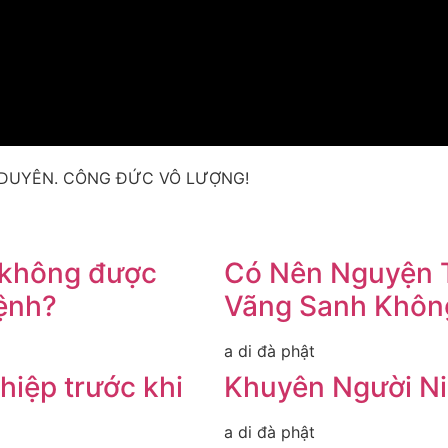
P DUYÊN. CÔNG ĐỨC VÔ LƯỢNG!
 không được
Có Nên Nguyện T
bệnh?
Vãng Sanh Khôn
a di đà phật
hiệp trước khi
Khuyên Người Ni
a di đà phật