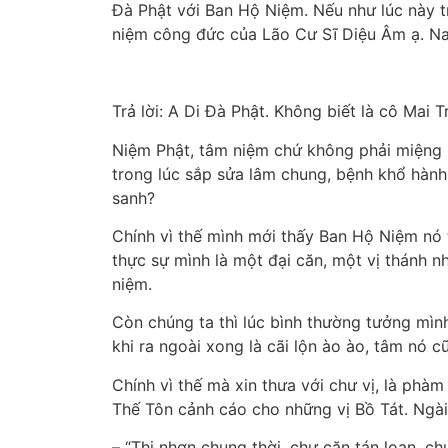
Đà Phật với Ban Hộ Niệm. Nếu như lúc này 
niệm công đức của Lão Cư Sĩ Diệu Âm ạ. N
Trả lời: A Di Đà Phật. Không biết là cô Mai
Niệm Phật, tâm niệm chứ không phải miệng n
trong lúc sắp sửa lâm chung, bệnh khổ hành
sanh?
Chính vì thế mình mới thấy Ban Hộ Niệm nó 
thực sự mình là một đại căn, một vị thánh n
niệm.
Còn chúng ta thì lúc bình thường tưởng mình
khi ra ngoài xong là cãi lộn ào ào, tâm nó c
Chính vì thế mà xin thưa với chư vị, là ph
Thế Tôn cảnh cáo cho những vị Bồ Tát. Ngài
– “Thị nhơn chung thời, chư căn tán loạn, chư