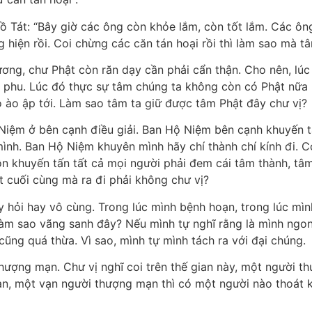
 Tát: “Bây giờ các ông còn khỏe lắm, còn tốt lắm. Các ông
g hiện rồi. Coi chừng các căn tán hoại rồi thì làm sao mà t
ơng, chư Phật còn răn dạy cần phải cẩn thận. Cho nên, lúc
àm phu. Lúc đó thực sự tâm chúng ta không còn có Phật nữa
ào ào ập tới. Làm sao tâm ta giữ được tâm Phật đây chư vị?
ộ Niệm ở bên cạnh điều giải. Ban Hộ Niệm bên cạnh khuyến 
h. Ban Hộ Niệm khuyên mình hãy chí thành chí kính đi. Có 
n khuyến tấn tất cả mọi người phải đem cái tâm thành, tâ
t cuối cùng mà ra đi phải không chư vị?
 hỏi hay vô cùng. Trong lúc mình bệnh hoạn, trong lúc mìn
àm sao vãng sanh đây? Nếu mình tự nghĩ rằng là mình ngon
cũng quá thừa. Vì sao, mình tự mình tách ra với đại chúng.
hượng mạn. Chư vị nghĩ coi trên thế gian này, một người t
ạn, một vạn người thượng mạn thì có một người nào thoát 