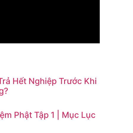
rả Hết Nghiệp Trước Khi
g?
ệm Phật Tập 1 | Mục Lục