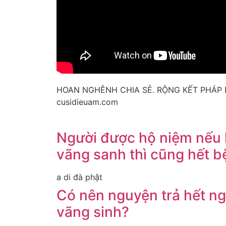
HOAN NGHÊNH CHIA SẺ. RỘNG KẾT PHÁ
cusidieuam.com
Người được hộ niệm nếu
vãng sanh thì cũng hết 
a di đà phật
Có nên nguyện trả hết ng
vãng sinh?