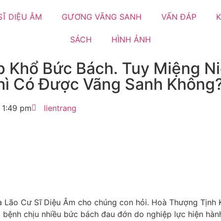
SĨ DIỆU ÂM
GƯƠNG VÃNG SANH
VẤN ĐÁP
K
SÁCH
HÌNH ẢNH
p Khổ Bức Bách. Tuy Miệng N
hì Có Được Vãng Sanh Không
1:49 pm
lientrang
a Lão Cư Sĩ Diệu Âm cho chúng con hỏi. Hoà Thượng Tịnh 
ời bệnh chịu nhiều bức bách đau đớn do nghiệp lực hiện hà