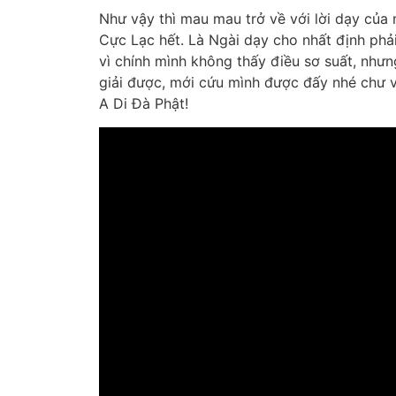
Như vậy thì mau mau trở về với lời dạy của 
Cực Lạc hết. Là Ngài dạy cho nhất định phả
vì chính mình không thấy điều sơ suất, nhưn
giải được, mới cứu mình được đấy nhé chư v
A Di Đà Phật!