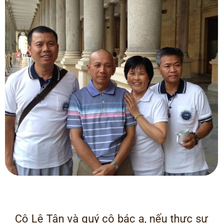
Cô Lệ Tân và quý cô bác ạ, nếu thực sự