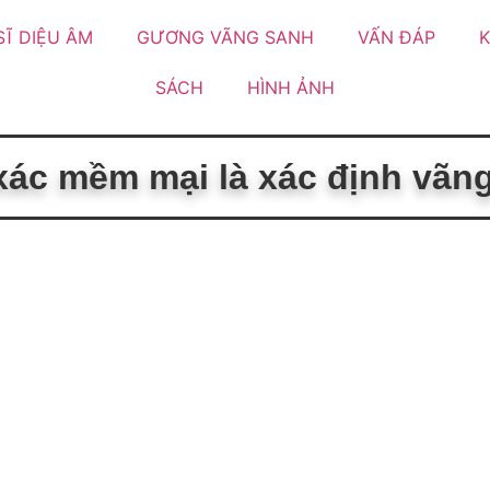
SĨ DIỆU ÂM
GƯƠNG VÃNG SANH
VẤN ĐÁP
K
SÁCH
HÌNH ẢNH
xác mềm mại là xác định vã