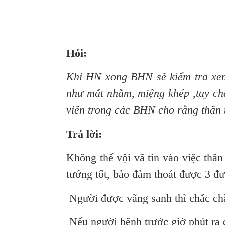
Hỏi:
Khi HN xong BHN sẽ kiểm tra xem
như mắt nhắm, miệng
khép ,tay
châ
viên trong các BHN cho rằng thân t
Trả lời:
Không thể vội vã tin vào việc thâ
tướng tốt, bảo đảm thoát được 3 đ
Người được vãng sanh thì chắc ch
Nếu người bệnh trước giờ phút ra