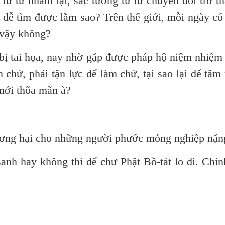
từ từ nhắm lại, sắc tướng từ từ chuyển đổi trở t
 dễ tìm được lắm sao?
Trên thế giới, mỗi ngày có
c vậy không?
 bị
tai
họa, nay nhờ gặp được pháp hộ niệm nhiệm 
n chứ, phải tận lực để làm chứ, tại sao lại để tâm
 mới thõa mãn à?
ương hại cho những người phước mỏng nghiệp nặn
anh hay không thì để
chư
Phật Bồ-tát lo đi. Chín