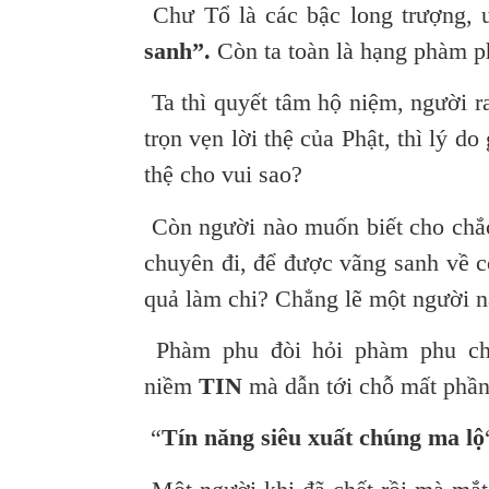
Chư Tổ là các bậc long trượng,
sanh”.
Còn ta toàn là hạng phàm 
Ta thì quyết tâm hộ niệm, người ra
trọn vẹn lời thệ của Phật, thì lý 
thệ cho vui sao?
Còn người nào muốn biết cho chắc
chuyên đi, để được vãng sanh về cõ
quả làm chi?
Chẳng lẽ một người n
Phàm phu đòi hỏi phàm phu chịu
niềm
TIN
mà dẫn tới chỗ mất phần
“
Tín năng siêu xuất chúng ma lộ