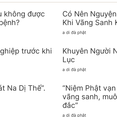
u không được
Có Nên Nguyện 
 bệnh?
Khi Vãng Sanh
a di đà phật
ghiệp trước khi
Khuyên Người N
Lục
a di đà phật
át Na Dị Thế”.
“Niệm Phật vạn 
vãng sanh, muô
đắc”
a di đà phật