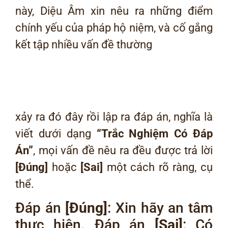
này, Diệu Âm xin nêu ra những điểm
chính yếu của pháp hộ niệm, và cố gắng
kết tập nhiều vấn đề thường
xảy ra đó đây rồi lập ra đáp án, nghĩa là
viết dưới dạng
“Trắc Nghiệm Có Đáp
Án”
, mọi vấn đề nêu ra đều được trả lời
[Đúng]
hoặc
[Sai]
một cách rõ ràng, cụ
thể.
Đáp án
[Đúng]
: Xin hãy an tâm
thực hiện. Đáp án
[Sai]
: Có