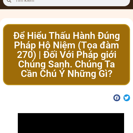
Để Hiểu Thấu Hành Đúng
Pháp Hộ Niệm (Tọa đàm
270) | Đối Với Pháp giới
Chúng Sanh. Chúng Ta
Cần Chú Ý Những Gì?