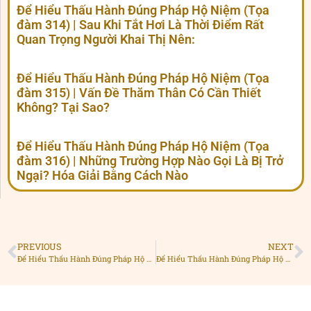
Để Hiểu Thấu Hành Đúng Pháp Hộ Niệm (Tọa
đàm 314) | Sau Khi Tắt Hơi Là Thời Điểm Rất
Quan Trọng Người Khai Thị Nên:
Để Hiểu Thấu Hành Đúng Pháp Hộ Niệm (Tọa
đàm 315) | Vấn Đề Thăm Thân Có Cần Thiết
Không? Tại Sao?
Để Hiểu Thấu Hành Đúng Pháp Hộ Niệm (Tọa
đàm 316) | Những Trường Hợp Nào Gọi Là Bị Trở
Ngại? Hóa Giải Bằng Cách Nào
PREVIOUS
NEXT
Để Hiểu Thấu Hành Đúng Pháp Hộ Niệm (Tọa đàm 310) | Trong Giây Phút Người Bệnh Hấp Hối, BHN Cần Nên Hướng Dẫn Như Thế Nào?
Để Hiểu Thấu Hành Đúng Pháp Hộ Niệm (Tọa đàm 312) | Những Điều Mà BHN Nên Chú Ý Khi Thấy Người Bệnh Có Dấu Hiệu Hấp Hối