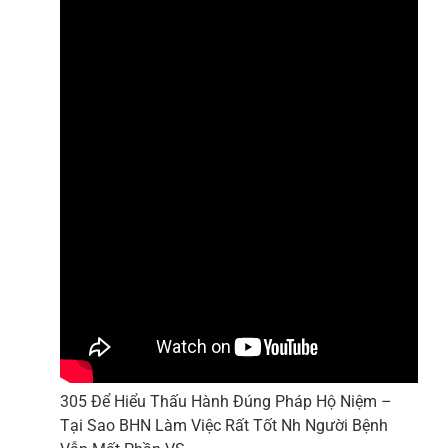
305 Để Hiểu Thấu Hành Đúng Pháp Hộ Niệm –
Tại Sao BHN Làm Việc Rất Tốt Nh Người Bệnh