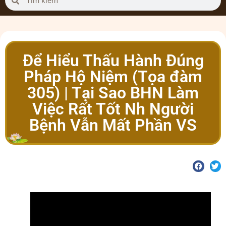
Để Hiểu Thấu Hành Đúng
Pháp Hộ Niệm (Tọa đàm
305) | Tại Sao BHN Làm
Việc Rất Tốt Nh Người
Bệnh Vẫn Mất Phần VS