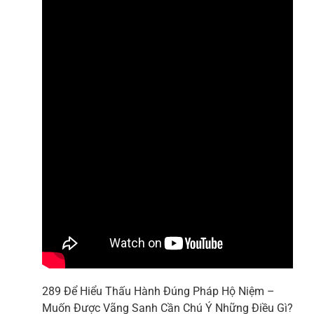
289 Để Hiểu Thấu Hành Đúng Pháp Hộ Niệm –
Muốn Được Vãng Sanh Cần Chú Ý Những Điều Gì?