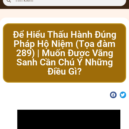
Để Hiểu Thấu Hành Đúng
Pháp Hộ Niệm (Tọa đàm
289) | Muốn Được Vãng
Sanh Cần Chú Ý Những
Điều Gì?