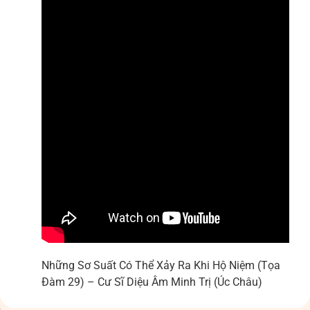
Những Sơ Suất Có Thể Xảy Ra Khi Hộ Niệm (Tọa
Đàm 29) – Cư Sĩ Diệu Âm Minh Trị (Úc Châu)