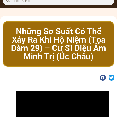
Những Sơ Suất Có Thể
Xảy Ra Khi Hộ Niệm (Tọa
Đàm 29) – Cư Sĩ Diệu Âm
Minh Trị (Úc Châu)