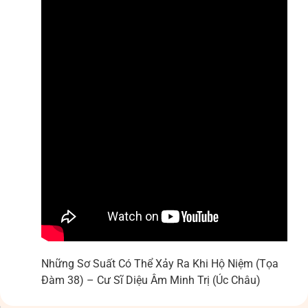
Những Sơ Suất Có Thể Xảy Ra Khi Hộ Niệm (Tọa
Đàm 38) – Cư Sĩ Diệu Âm Minh Trị (Úc Châu)