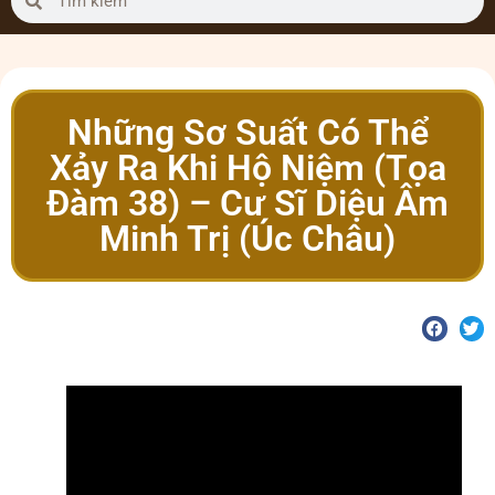
Những Sơ Suất Có Thể
Xảy Ra Khi Hộ Niệm (Tọa
Đàm 38) – Cư Sĩ Diệu Âm
Minh Trị (Úc Châu)