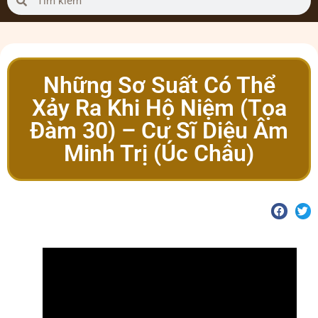
Những Sơ Suất Có Thể
Xảy Ra Khi Hộ Niệm (Tọa
Đàm 30) – Cư Sĩ Diệu Âm
Minh Trị (Úc Châu)