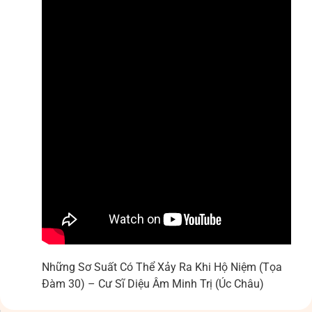
Những Sơ Suất Có Thể Xảy Ra Khi Hộ Niệm (Tọa
Đàm 30) – Cư Sĩ Diệu Âm Minh Trị (Úc Châu)