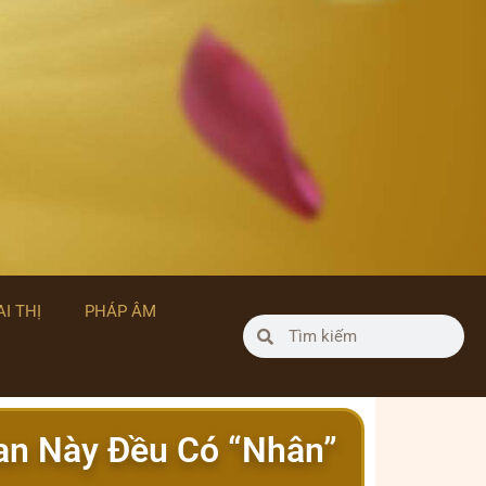
I THỊ
PHÁP ÂM
ian Này Đều Có “Nhân”