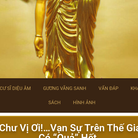
CƯ SĨ DIỆU ÂM
GƯƠNG VÃNG SANH
VẤN ĐÁP
KHA
SÁCH
HÌNH ẢNH
Chư Vị Ơi!…Vạn Sự Trên Thế G
Có “Quả” Hết.