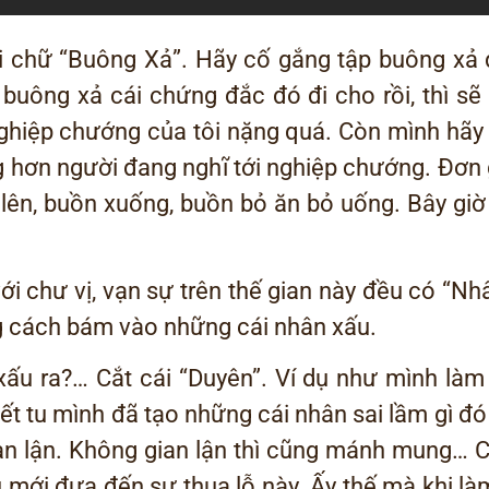
i chữ “Buông Xả”. Hãy cố gắng tập buông xả đ
buông xả cái chứng đắc đó đi cho rồi, thì s
nghiệp chướng của tôi nặng quá. Còn mình hãy
ớng hơn người đang nghĩ tới nghiệp chướng. Đơn
 lên, buồn xuống, buồn bỏ ăn bỏ uống. Bây giờ
ới chư vị, vạn sự trên thế gian này đều có “Nh
ng cách bám vào những cái nhân xấu.
u ra?… Cắt cái “Duyên”. Ví dụ như mình làm ă
 biết tu mình đã tạo những cái nhân sai lầm gì đó
an lận. Không gian lận thì cũng mánh mung… 
 mới đưa đến sự thua lỗ này. Ấy thế mà khi làm