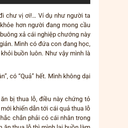
i chư vị ơi!… Ví dụ như người ta
ẽ khỏe hơn người đang mong cầu
 buông xả cái nghiệp chướng này
 giản. Mình có đứa con đang học,
 khỏi buồn luôn. Như vậy mình là
ân”, có “Quả” hết. Mình không dại
n bị thua lỗ, điều này chứng tỏ
 mới khiến dẫn tới cái quả thua lỗ
Chắc chắn phải có cái nhân trong
 ăn thua lỗ thì mình lại buồn làm