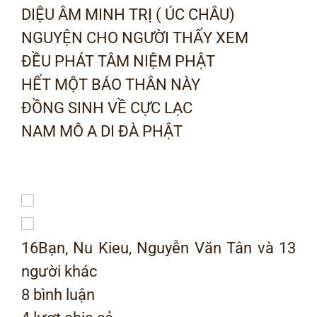
DIỆU ÂM MINH TRỊ ( ÚC CHÂU)
NGUYỆN CHO NGƯỜI THẤY XEM
ĐỀU PHÁT TÂM NIỆM PHẬT
HẾT MỘT BÁO THÂN NÀY
ĐỒNG SINH VỀ CỰC LẠC
NAM MÔ A DI ĐÀ PHẬT
16
Bạn, Nu Kieu, Nguyễn Văn Tân và 13
người khác
8 bình luận