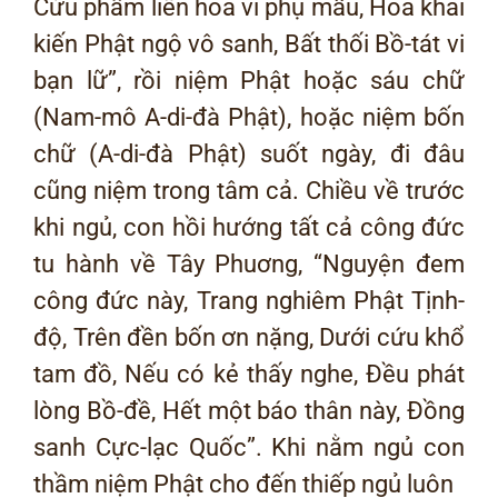
Cửu phẩm liên hoa vi phụ mẫu, Hoa khai
kiến Phật ngộ vô sanh, Bất thối Bồ-tát vi
bạn lữ”, rồi niệm Phật hoặc sáu chữ
(Nam-mô A-di-đà Phật), hoặc niệm bốn
chữ (A-di-đà Phật) suốt ngày, đi đâu
cũng niệm trong tâm cả. Chiều về trước
khi ngủ, con hồi hướng tất cả công đức
tu hành về Tây Phuơng, “Nguyện đem
công đức này, Trang nghiêm Phật Tịnh-
độ, Trên đền bốn ơn nặng, Dưới cứu khổ
tam đồ, Nếu có kẻ thấy nghe, Đều phát
lòng Bồ-đề, Hết một báo thân này, Đồng
sanh Cực-lạc Quốc”. Khi nằm ngủ con
thầm niệm Phật cho đến thiếp ngủ luôn