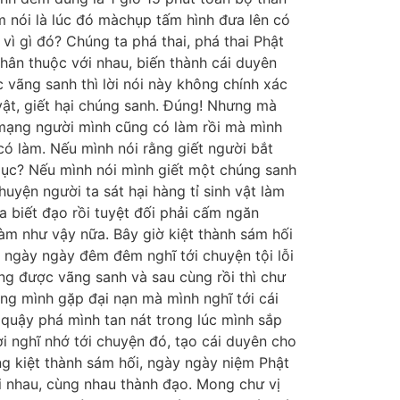
m nói là lúc đó màchụp tấm hình đưa lên có
vì gì đó? Chúng ta phá thai, phá thai Phật
hân thuộc với nhau, biến thành cái duyên
c vãng sanh thì lời nói này không chính xác
 vật, giết hại chúng sanh. Đúng! Nhưng mà
 mạng người mình cũng có làm rồi mà mình
ó làm. Nếu mình nói rằng giết người bắt
gục? Nếu mình nói mình giết một chúng sanh
uyện người ta sát hại hàng tỉ sinh vật làm
a biết đạo rồi tuyệt đối phải cấm ngăn
àm như vậy nữa. Bây giờ kiệt thành sám hối
 ngày ngày đêm đêm nghĩ tới chuyện tội lỗi
ông được vãng sanh và sau cùng rồi thì chư
ung mình gặp đại nạn mà mình nghĩ tới cái
quậy phá mình tan nát trong lúc mình sắp
ời nghĩ nhớ tới chuyện đó, tạo cái duyên cho
òng kiệt thành sám hối, ngày ngày niệm Phật
ới nhau, cùng nhau thành đạo. Mong chư vị