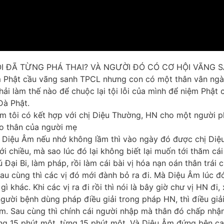
ỖI ĐÃ TỪNG PHÁ THAI? VÀ NGƯỜI ĐÓ CÓ CƠ HỘI VÃNG
m Phật cầu vãng sanh TPCL nhưng con có một thân vân ngày 
phải làm thế nào để chuộc lại tội lỗi của mình để niệm Phậ
Đà Phật.
ăm tôi có kết hợp với chị Diệu Thường, HN cho một người p
vào thân của người mẹ
Và Diệu Âm nếu nhớ không lầm thì vào ngày đó được chị Diệ
ới chiều, mà sao lúc đó lại không biết lại muốn tới thăm cái
Đại Bi, làm pháp, rồi làm cái bài vị hóa nạn oán thân trái 
au cùng thì các vị đó mới đành bỏ ra đi. Mà Diệu Âm lúc đ
khác. Khi các vị ra đi rồi thì nói là bây giờ chư vị HN đi, 
ời bệnh dùng pháp điều giải trong pháp HN, thì điều giải 
m. Sau cùng thì chính cái người nhập mà thân đó chấp nhậ
ừng 15 phút một, từng 15 phút một. Và Diệu Âm đứng bên cạ