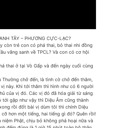
 SANH TÂY – PHƯƠNG CỰC-LẠC?
còn trẻ con có phá thai, bỏ thai nhi đồng
t cầu vãng sanh về TPCL? Và con có cơ hội
há thai ở tại Vò Gấp và đến ngày cuối cùng
u Thường chở đến, là tình cờ chở đến thăm,
 vị này. Khi tới thăm thì hình như có 6 người
chủ của vị đó. Các vị đó đã hóa giải từ sáng
ó tới gặp như vậy thì Diệu Âm cũng thành
xong rồi đốt bài vị dùm tôi thì chính Diệu
cỡ hơn một tiếng, hai tiếng gì đó? Quên rồi!
n niệm Phật, chịu bỏ không phá hoại nữa và
nh đếm đúng là 1 giờ 15 phút toàn bộ thân