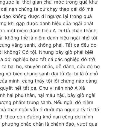
ngược lại thời gian chui móc trong quá khứ
, cái nạn chúng ta cứ chạy theo cái đó mà
nh đạo không được đi ngược lại trong quá
ưng khi gặp được danh hiệu của ngài phát
ược một niệm danh hiệu A Di Đà chân thành,
ài không thề là niệm danh hiệu ngài nhớ tới
u cùng vãng sanh, không phải. Tất cả đều do
ội không? Có tội. Nhưng bây giờ phải biết
a đới nghiệp bao tất cả các nghiệp đó trở
 ta hại họ, khuyên nhắc, dỗ dành, cứu độ họ
 vô biên chung sanh đại từ đại bi là ở chỗ
 của mình, càng thấy tội lỗi chừng nào càng
quyết hết tất cả. Chư vị nên nhớ A Xà
nh hại phụ thân, hại mẫu hậu, bây giờ ngài
hượng phẩm trung sanh. Nếu ngài đó niệm
mà than ngài vẫn ở dưới địa ngục a tỳ từ đó
, đi theo con đường khổ nạn cũng do mình
ây phương chắc chắn là chánh đạo, vượt qua