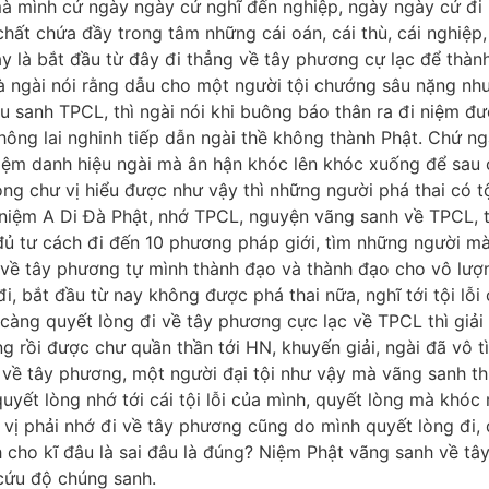
mà mình cứ ngày ngày cứ nghĩ đến nghiệp, ngày ngày cứ đi 
 chất chứa đầy trong tâm những cái oán, cái thù, cái nghiệp
ạy là bắt đầu từ đây đi thẳng về tây phương cự lạc để thà
Đà ngài nói rằng dẫu cho một người tội chướng sâu nặng nh
ầu sanh TPCL, thì ngài nói khi buông báo thân ra đi niệm đ
không lai nghinh tiếp dẫn ngài thề không thành Phật. Chứ ng
i, niệm danh hiệu ngài mà ân hận khóc lên khóc xuống để sa
ng chư vị hiểu được như vậy thì những người phá thai có t
, niệm A Di Đà Phật, nhớ TPCL, nguyện vãng sanh về TPCL, t
 đủ tư cách đi đến 10 phương pháp giới, tìm những người mà
 về tây phương tự mình thành đạo và thành đạo cho vô lượng
i, bắt đầu từ nay không được phá thai nữa, nghĩ tới tội lỗi
càng quyết lòng đi về tây phương cực lạc về TPCL thì giải 
g rồi được chư quần thần tới HN, khuyến giải, ngài đã vô tì
 về tây phương, một người đại tội như vậy mà vãng sanh t
yết lòng nhớ tới cái tội lỗi của mình, quyết lòng mà khóc 
 vị phải nhớ đi về tây phương cũng do mình quyết lòng đi
h cho kĩ đâu là sai đâu là đúng? Niệm Phật vãng sanh về t
cứu độ chúng sanh.