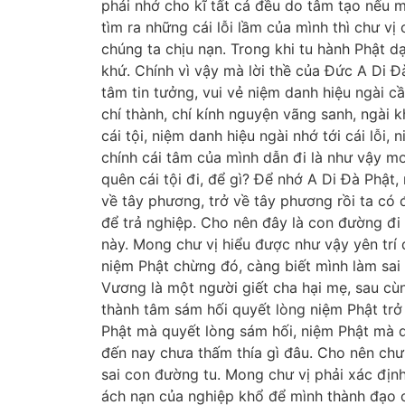
phải nhớ cho kĩ tất cả đều do tâm tạo nếu 
tìm ra những cái lỗi lầm của mình thì chư vị
chúng ta chịu nạn. Trong khi tu hành Phật d
khứ. Chính vì vậy mà lời thề của Đức A Di 
tâm tin tưởng, vui vẻ niệm danh hiệu ngài c
chí thành, chí kính nguyện vãng sanh, ngài 
cái tội, niệm danh hiệu ngài nhớ tới cái lỗ
chính cái tâm của mình dẫn đi là như vậy mo
quên cái tội đi, để gì? Để nhớ A Di Đà Phật
về tây phương, trở về tây phương rồi ta có
để trả nghiệp. Cho nên đây là con đường đi
này. Mong chư vị hiểu được như vậy yên trí đ
niệm Phật chừng đó, càng biết mình làm sai 
Vương là một người giết cha hại mẹ, sau cùn
thành tâm sám hối quyết lòng niệm Phật trở
Phật mà quyết lòng sám hối, niệm Phật mà qu
đến nay chưa thấm thía gì đâu. Cho nên chư
sai con đường tu. Mong chư vị phải xác địn
ách nạn của nghiệp khổ để mình thành đạo 