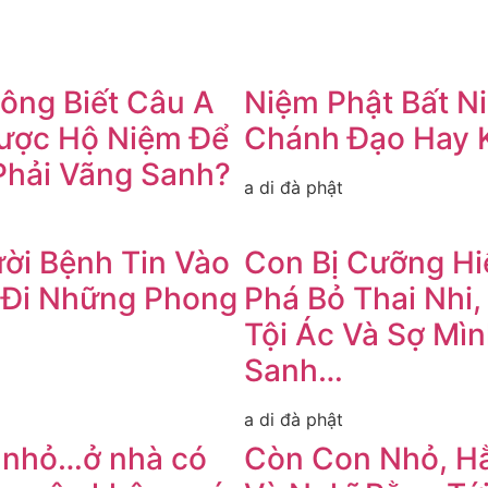
ông Biết Câu A
Niệm Phật Bất N
Được Hộ Niệm Để
Chánh Đạo Hay 
Phải Vãng Sanh?
a di đà phật
ời Bệnh Tin Vào
Con Bị Cưỡng Hi
 Đi Những Phong
Phá Bỏ Thai Nhi
Tội Ác Và Sợ Mì
Sanh…
a di đà phật
n nhỏ…ở nhà có
Còn Con Nhỏ, H