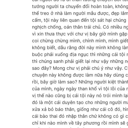
tướng người ta chuyển đổi hoàn toàn, không
thể treo ở nhà làm người mẫu được, đẹp lắm. 
cấm, tội này liên quan đến tội sát hại chún
nghịch chống, oán thân trái chủ. Có nhiều ng
vì xin thưa thực với chư vị bây giờ mình gặ
coi chừng chừng mình, chính mình, mình giế
không biết, dẫu rằng đời này mình không là
buộc phải xuống địa ngục thì những cái tội
thì chúng sanh phải giết lại như vậy những 
sao đây? Mong chư vị phải chú ý như vậy. Ch
chuyện này không được làm nữa hãy dùng cái
rồi, bây giờ làm sao? Những người kiệt thà
của mình, ngày ngày than khổ vì tội lỗi của
vị thế nào cũng bị cái tội này nó trói mình 
đó là một cái duyên tạo cho những người mà
xửa xả bỏ báo thân, giống như cái cô đó, hì
cái bào thai đó nhập thân chứ không có gì c
chỉ khi nào mình về tây phương rồi mình sẽ 