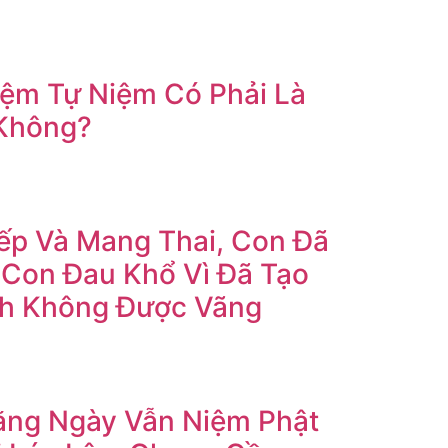
iệm Tự Niệm Có Phải Là
Không?
ếp Và Mang Thai, Con Đã
, Con Đau Khổ Vì Đã Tạo
nh Không Được Vãng
ằng Ngày Vẫn Niệm Phật