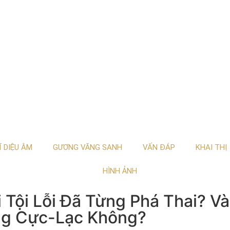
Ĩ DIỆU ÂM
GƯƠNG VÃNG SANH
VẤN ĐÁP
KHAI THỊ
HÌNH ẢNH
 Tội Lỗi Đã Từng Phá Thai? V
ng Cực-Lạc Không?