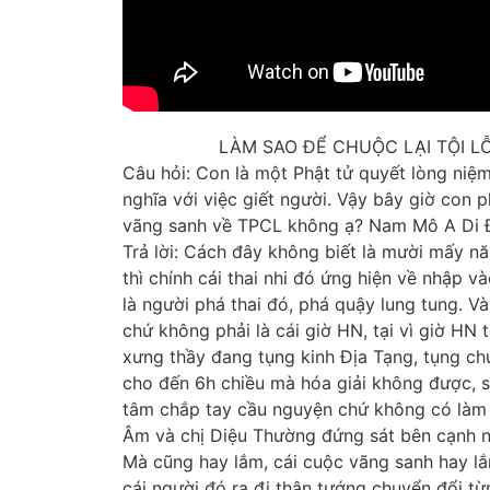
LÀM SAO ĐỂ CHUỘC LẠI TỘI L
Câu hỏi: Con là một Phật tử quyết lòng niệ
nghĩa với việc giết người. Vậy bây giờ con 
vãng sanh về TPCL không ạ? Nam Mô A Di 
Trả lời: Cách đây không biết là mười mấy n
thì chính cái thai nhi đó ứng hiện về nhập 
là người phá thai đó, phá quậy lung tung. 
chứ không phải là cái giờ HN, tại vì giờ HN t
xưng thầy đang tụng kinh Địa Tạng, tụng chú 
cho đến 6h chiều mà hóa giải không được, s
tâm chắp tay cầu nguyện chứ không có làm gì 
Âm và chị Diệu Thường đứng sát bên cạnh ngư
Mà cũng hay lắm, cái cuộc vãng sanh hay lắ
cái người đó ra đi thân tướng chuyển đổi t