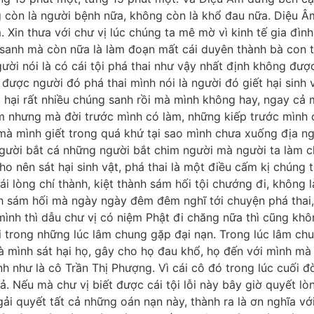
 còn là người bệnh nữa, không còn là khổ đau nữa. Diệu Â
Xin thưa với chư vị lúc chúng ta mê mờ vì kinh tế gia đình 
g sanh mà còn nữa là làm đoạn mất cái duyên thành bà con t
ười nói là có cái tội phá thai như vậy nhất định không đượ
p được người đó phá thai mình nói là người đó giết hại sinh
t hại rất nhiều chúng sanh rồi mà mình không hay, ngay cả
m nhưng mà đời trước mình có làm, những kiếp trước mình c
 mà mình giết trong quá khứ tại sao mình chưa xuống địa n
người bắt cá những người bắt chim người mà người ta làm ch
o nên sát hại sinh vật, phá thai là một điều cấm kị chúng t
 lòng chí thành, kiệt thành sám hối tội chướng đi, không l
nh sám hối mà ngày ngày đêm đêm nghĩ tới chuyện phá thai,
 mình thì dẫu chư vị có niệm Phật đi chăng nữa thì cũng kh
lại trong những lúc lâm chung gặp đại nạn. Trong lúc lâm ch
 mình sát hại họ, gây cho họ đau khổ, họ đến với mình mà 
nh như là cô Trần Thị Phượng. Vì cái cô đó trong lúc cuối đ
ả. Nếu mà chư vị biết được cái tội lỗi này bây giờ quyết l
gải quyết tất cả những oán nạn này, thành ra là ơn nghĩa v