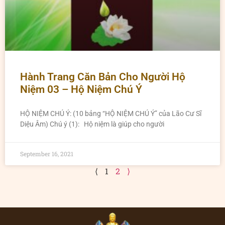
Hành Trang Căn Bản Cho Người Hộ
Niệm 03 – Hộ Niệm Chú Ý
HỘ NIỆM CHÚ Ý: (10 bảng “HỘ NIỆM CHÚ Ý” của Lão Cư Sĩ
Diệu Âm) Chú ý (1): Hộ niệm là giúp cho người
September 16, 2021
⟨
1
2
⟩