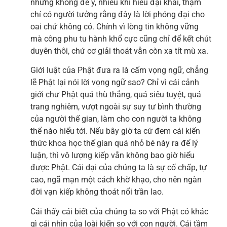
nhưng không để ý, nhiều khi hiểu đại khái, thậm
chí có người tưởng rằng đây là lời phóng đại cho
oai chứ không có. Chính vì lòng tin không vững
mà công phu tu hành khổ cực cũng chỉ để kết chút
duyên thôi, chứ cơ giải thoát vẫn còn xa tít mù xa.
Giới luật của Phật đưa ra là cấm vọng ngữ, chẳng
lẽ Phật lại nói lời vọng ngữ sao? Chỉ vì cái cảnh
giới chư Phật quá thù thắng, quá siêu tuyệt, quá
trang nghiêm, vượt ngoài sự suy tư bình thường
của người thế gian, làm cho con người ta không
thể nào hiểu tới. Nếu bây giờ ta cứ đem cái kiến
thức khoa học thế gian quá nhỏ bé này ra để lý
luận, thì vô lượng kiếp vẫn không bao giờ hiểu
được Phật. Cái dại của chúng ta là sự cố chấp, tự
cao, ngã mạn một cách khờ khạo, cho nên ngàn
đời vạn kiếp không thoát nổi trần lao.
Cái thấy cái biết của chúng ta so với Phật có khác
gì cái nhìn của loài kiến so với con người. Cái tầm