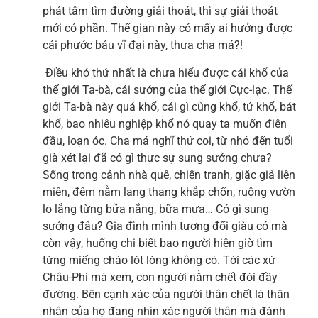
phát tâm tìm đường giải thoát, thì sự giải thoát
mới có phần. Thế gian này có mấy ai hưởng được
cái phước báu vĩ đại này, thưa cha má?!
Điều khó thứ nhất là chưa hiểu được cái khổ của
thế giới Ta-bà, cái sướng của thế giới Cực-lạc. Thế
giới Ta-bà này quá khổ, cái gì cũng khổ, tứ khổ, bát
khổ, bao nhiêu nghiệp khổ nó quay ta muốn điên
đầu, loạn óc. Cha má nghĩ thử coi, từ nhỏ đến tuổi
già xét lại đã có gì thực sự sung sướng chưa?
Sống trong cảnh nhà quê, chiến tranh, giặc giã liên
miên, đêm nằm lang thang khắp chốn, ruộng vườn
lo lắng từng bữa nắng, bữa mưa… Có gì sung
sướng đâu? Gia đình mình tương đối giàu có mà
còn vậy, huống chi biết bao người hiện giờ tìm
từng miếng cháo lót lòng không có. Tới các xứ
Châu-Phi mà xem, con người nằm chết đói đầy
đường. Bên cạnh xác của người thân chết là thân
nhân của họ đang nhìn xác người thân mà đành