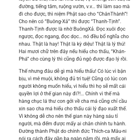
đường, tiếng tăm, ruộng vườn, v.v… thì làm sao mà
đi cho được, thì niệm Phật sao cho “ChânThành”!
Cho nên có “Buông-Xả” thì được “Thanh-Tịnh”.
Thanh-Tịnh được là nhờ BuôngXả. Đọc xuôi đọc
ngược, đọc ngang, đọc dọc… nó đều bổ nghĩa cho
nhau. Thật là hay! Thật là kỳ diệu! Thật là lý thú!
Hai mươi chữ trên đây nếu hiểu cho thấu, “Khán-
Phá” cho cùng lý thì cũng đủ ngộ được đạo lý rồi.
Thế nhưng đâu dễ gì mà hiểu thấu! Có lúc vì bận
bịu, vì mê muội, không đủ trí tuệ! Cũng có lúc con
người không muốn hiểu, vì hiểu thì họ sẽ mất cái
quyền lợi ở thế gian này đi?!… Chính vì thế mà
hàng chục lá thư con gởi về cha má cũng chỉ cầu
xin sao cha má hiểu cho thấu cái lý đạo xuất thế.
Vì không dễ cho nên thế gian này hàng sáu tỉ
người, mà đếm được mấy ai chân chính tu hành.
Đường thành Phật do chính đức Thích-ca Mâu-ni
nói ra cách đây gần ba ngàn năm rồi, mà mấy ai