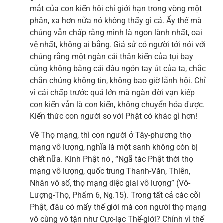
mắt của con kiến hôi chỉ giới hạn trong vòng một
phân, xa hơn nữa nó không thấy gì cả. Ấy thế mà
chúng vẫn chấp rằng mình là ngon lành nhất, oai
vệ nhất, không ai bằng. Giả sử có người tới nói với
chúng rằng một ngàn cái thân kiến của tụi bay
cũng không bằng cái đầu ngón tay út của ta, chắc
chắn chúng không tin, không bao giờ lãnh hội. Chỉ
vì cái chấp trước quá lớn mà ngàn đời vạn kiếp
con kiến vẫn là con kiến, không chuyển hóa được.
Kiến thức con người so với Phật có khác gì hơn!
Về Thọ mạng, thì con người ở Tây-phương thọ
mạng vô lượng, nghĩa là một sanh không còn bị
chết nữa. Kinh Phật nói, “Ngã tác Phật thời thọ
mạng vô lượng, quốc trung Thanh-Văn, Thiên,
Nhân vô số, thọ mạng diệc giai vô lượng” (Vô-
Lượng-Thọ, Phẩm 6, Ng.15). Trong tất cả các cõi
Phật, đâu có mấy thế giới mà con người thọ mạng
vô cùng vô tận như Cực-lạc Thế-giới? Chính vì thế