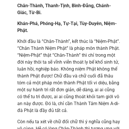
Chân-Thành, Thanh-Tịnh, Bình-Đẳng, Chánh-
Giác, Từ-Bi.
Khán-Phá, Phóng-Hạ, Tự-Tại, Tùy-Duyên, Niệm-
Phật.
Khởi đầu là “Chân-Thành”, kết thúc là “Niệm-Phật”.
“Chân Thành Niệm Phật” là pháp môn thành Phật.
“Niệm-Phật” thật “Chân-Thành” thì chỉ trong một
đời này thôi ta sẽ vĩnh viễn thoát ly bể khổ sinh tử,
luân hồi, nghiệp báo. Không niệm Phật không thể
thành Phật được! Chữ đầu và chữ cuối đã thâu
tóm cả một pháp môn thành Phật tối vi diệu, bằng
một sự hành trì rất đơn giản, dễ dàng, ai ai cũng
có thể tu trì được, ai ai cũng thoát khỏi tam giới vô
an này được. Đó là, chỉ cần Thành Tâm Niệm A-di-
đà Phật là đầy đủ tất cả.
Còn nếu ta xét về chữ đối chữ thì ý nghĩa cũng hay
vô cùng. Hễ có lòng Chân-Thành thì tương ưng với