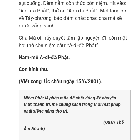
sụt xuống. Đêm nằm còn thức còn niệm. Hít vào:
“A-di-đà Phật”; thở ra: “A-di-đà Phật”. Một lòng xin
về Tây-phương, bảo đảm chắc chắc cha má sẽ
được vãng sanh.
Cha Má ơi, hãy quyết tâm lập nguyện đi: còn một
hơi thở còn niệm câu: “A-di-đà Phật”.
Nam-mô A-di-đà Phật.
Con kính thư.
(Viết xong, Úc châu ngày 15/6/2001).
Niệm Phật là pháp môn đệ nhất dùng để chuyển
thức thành trí, mà chúng sanh trong thời mạt pháp
phải siêng năng thọ trì.
(Quán‐Thế‐
Âm Bồ‐tát)