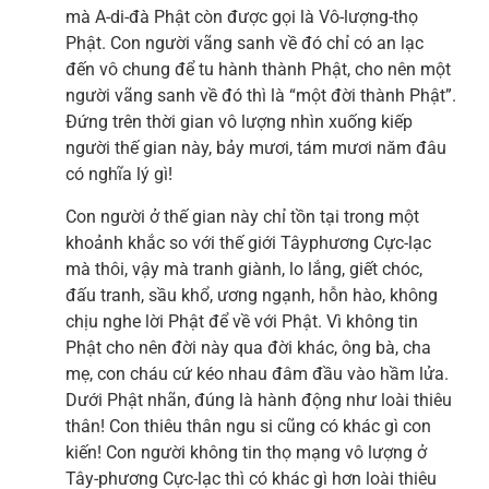
mà A-di-đà Phật còn được gọi là Vô-lượng-thọ
Phật. Con người vãng sanh về đó chỉ có an lạc
đến vô chung để tu hành thành Phật, cho nên một
người vãng sanh về đó thì là “một đời thành Phật”.
Đứng trên thời gian vô lượng nhìn xuống kiếp
người thế gian này, bảy mươi, tám mươi năm đâu
có nghĩa lý gì!
Con người ở thế gian này chỉ tồn tại trong một
khoảnh khắc so với thế giới Tâyphương Cực-lạc
mà thôi, vậy mà tranh giành, lo lắng, giết chóc,
đấu tranh, sầu khổ, ương ngạnh, hỗn hào, không
chịu nghe lời Phật để về với Phật. Vì không tin
Phật cho nên đời này qua đời khác, ông bà, cha
mẹ, con cháu cứ kéo nhau đâm đầu vào hầm lửa.
Dưới Phật nhãn, đúng là hành động như loài thiêu
thân! Con thiêu thân ngu si cũng có khác gì con
kiến! Con người không tin thọ mạng vô lượng ở
Tây-phương Cực-lạc thì có khác gì hơn loài thiêu