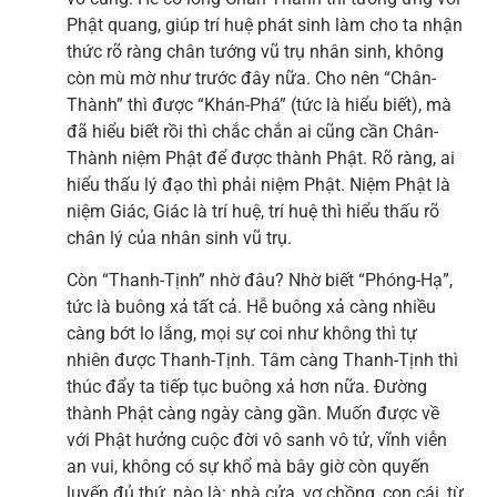
Phật quang, giúp trí huệ phát sinh làm cho ta nhận
thức rõ ràng chân tướng vũ trụ nhân sinh, không
còn mù mờ như trước đây nữa. Cho nên “Chân-
Thành” thì được “Khán-Phá” (tức là hiểu biết), mà
đã hiểu biết rồi thì chắc chắn ai cũng cần Chân-
Thành niệm Phật để được thành Phật. Rõ ràng, ai
hiểu thấu lý đạo thì phải niệm Phật. Niệm Phật là
niệm Giác, Giác là trí huệ, trí huệ thì hiểu thấu rõ
chân lý của nhân sinh vũ trụ.
Còn “Thanh-Tịnh” nhờ đâu? Nhờ biết “Phóng-Hạ”,
tức là buông xả tất cả. Hễ buông xả càng nhiều
càng bớt lo lắng, mọi sự coi như không thì tự
nhiên được Thanh-Tịnh. Tâm càng Thanh-Tịnh thì
thúc đẩy ta tiếp tục buông xả hơn nữa. Đường
thành Phật càng ngày càng gần. Muốn được về
với Phật hưởng cuộc đời vô sanh vô tử, vĩnh viễn
an vui, không có sự khổ mà bây giờ còn quyến
luyến đủ thứ, nào là: nhà cửa, vợ chồng, con cái, từ