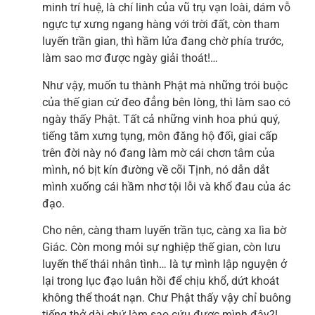
minh trí huệ, là chí linh của vũ trụ vạn loài, dám vỗ
ngực tự xưng ngang hàng với trời đất, còn tham
luyến trần gian, thì hầm lửa đang chờ phía trước,
làm sao mơ được ngày giải thoát!…
Như vậy, muốn tu thành Phật mà những trói buộc
của thế gian cứ đeo đẳng bên lòng, thì làm sao có
ngày thấy Phật. Tất cả những vinh hoa phú quý,
tiếng tăm xưng tụng, môn đăng hộ đối, giai cấp
trên đời này nó đang làm mờ cái chơn tâm của
mình, nó bịt kín đường về cõi Tịnh, nó dẫn dắt
mình xuống cái hầm nhơ tội lỗi và khổ đau của ác
đạo.
Cho nên, càng tham luyến trần tục, càng xa lìa bờ
Giác. Còn mong mỏi sự nghiệp thế gian, còn lưu
luyến thế thái nhân tình… là tự mình lập nguyện ở
lại trong lục đạo luân hồi để chịu khổ, dứt khoát
không thể thoát nạn. Chư Phật thấy vậy chỉ buông
tiếng thở dài chứ làm sao cứu được mình đây?!