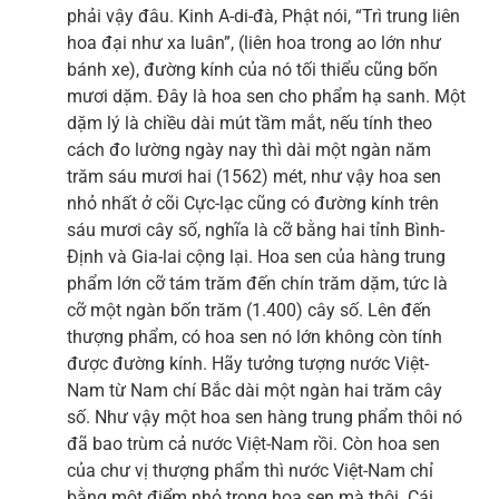
phải vậy đâu. Kinh A-di-đà, Phật nói, “Trì trung liên
hoa đại như xa luân”, (liên hoa trong ao lớn như
bánh xe), đường kính của nó tối thiểu cũng bốn
mươi dặm. Đây là hoa sen cho phẩm hạ sanh. Một
dặm lý là chiều dài mút tầm mắt, nếu tính theo
cách đo lường ngày nay thì dài một ngàn năm
trăm sáu mươi hai (1562) mét, như vậy hoa sen
nhỏ nhất ở cõi Cực-lạc cũng có đường kính trên
sáu mươi cây số, nghĩa là cỡ bằng hai tỉnh Bình-
Định và Gia-lai cộng lại. Hoa sen của hàng trung
phẩm lớn cỡ tám trăm đến chín trăm dặm, tức là
cỡ một ngàn bốn trăm (1.400) cây số. Lên đến
thượng phẩm, có hoa sen nó lớn không còn tính
được đường kính. Hãy tưởng tượng nước Việt-
Nam từ Nam chí Bắc dài một ngàn hai trăm cây
số. Như vậy một hoa sen hàng trung phẩm thôi nó
đã bao trùm cả nước Việt-Nam rồi. Còn hoa sen
của chư vị thượng phẩm thì nước Việt-Nam chỉ
bằng một điểm nhỏ trong hoa sen mà thôi. Cái