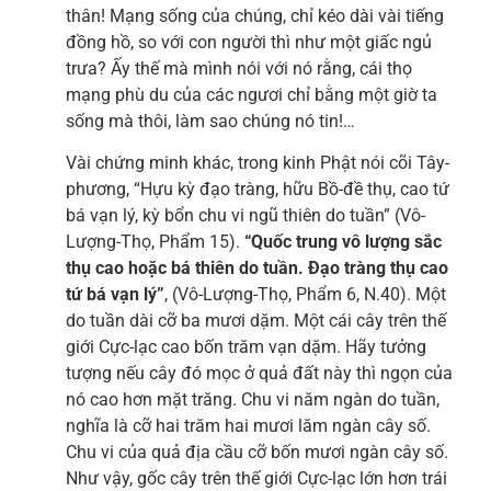
thân! Mạng sống của chúng, chỉ kéo dài vài tiếng
đồng hồ, so với con người thì như một giấc ngủ
trưa? Ấy thế mà mình nói với nó rằng, cái thọ
mạng phù du của các ngươi chỉ bằng một giờ ta
sống mà thôi, làm sao chúng nó tin!…
Vài chứng minh khác, trong kinh Phật nói cõi Tây-
phương, “Hựu kỳ đạo tràng, hữu Bồ-đề thụ, cao tứ
bá vạn lý, kỳ bổn chu vi ngũ thiên do tuần” (Vô-
Lượng-Thọ, Phẩm 15).
“Quốc trung vô lượng sắc
thụ cao hoặc bá thiên do tuần. Đạo tràng thụ cao
tứ bá vạn lý”
, (Vô-Lượng-Thọ, Phẩm 6, N.40). Một
do tuần dài cỡ ba mươi dặm. Một cái cây trên thế
giới Cực-lạc cao bốn trăm vạn dặm. Hãy tưởng
tượng nếu cây đó mọc ở quả đất này thì ngọn của
nó cao hơn mặt trăng. Chu vi năm ngàn do tuần,
nghĩa là cỡ hai trăm hai mươi lăm ngàn cây số.
Chu vi của quả địa cầu cỡ bốn mươi ngàn cây số.
Như vậy, gốc cây trên thế giới Cực-lạc lớn hơn trái