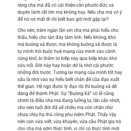
ràng cha má đã có cái thiện-căn phước-đức và
duyên lành rất lớn mà không hay. Nếu cha má vô ý
để nó rơi mất đi rồi biết bao giờ mới gặp lại?
Cho nên, trăm ngàn lần xin cha má phải hiểu cho
thấu, hiểu cho tận đáy tâm linh. Nếu không, khó
mà buông xả được, mà không buông xả được là
tự mình trói buộc huệ mạng của mình vào cảnh
cùng khổ, bi thảm từ kiếp này qua kiếp khác khó
cứu nổi. Đời này hay hoặc dở là nhờ cái phước
những đời trước. Tương lai mạng của mình tốt hay
xấu là nhờ vào sự hiểu biết chân đế của đạo xuất
thế gian. Hễ ngộ được lý đạo rồi thì buông xả dễ
dàng để thành Phật. Sự “Buông-Xả” có lẽ cũng
chính là điều cha má đang lưỡng lự, lấn cấn nhứt,
cho nên tuổi đời đã xế chiều mà còn chần chừ
chưa chịu hạ thủ công phu niệm Phật. Thấy vậy
nên con vừa viết, vừa khuyên, vừa cầu Phật gia hộ
cho cha má sớm thức tỉnh, vì chỉ có thức tỉnh mới