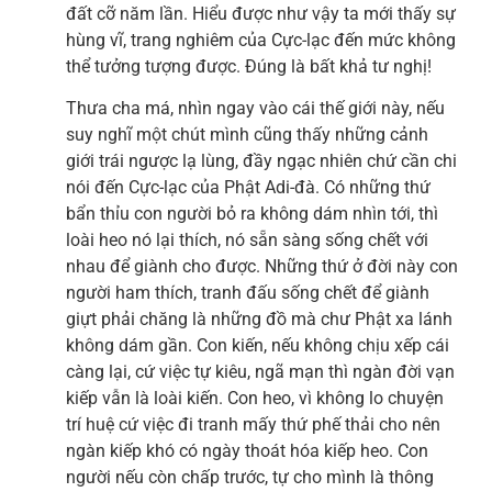
đất cỡ năm lần. Hiểu được như vậy ta mới thấy sự
hùng vĩ, trang nghiêm của Cực-lạc đến mức không
thể tưởng tượng được. Đúng là bất khả tư nghị!
Thưa cha má, nhìn ngay vào cái thế giới này, nếu
suy nghĩ một chút mình cũng thấy những cảnh
giới trái ngược lạ lùng, đầy ngạc nhiên chứ cần chi
nói đến Cực-lạc của Phật Adi-đà. Có những thứ
bẩn thỉu con người bỏ ra không dám nhìn tới, thì
loài heo nó lại thích, nó sẵn sàng sống chết với
nhau để giành cho được. Những thứ ở đời này con
người ham thích, tranh đấu sống chết để giành
giựt phải chăng là những đồ mà chư Phật xa lánh
không dám gần. Con kiến, nếu không chịu xếp cái
càng lại, cứ việc tự kiêu, ngã mạn thì ngàn đời vạn
kiếp vẫn là loài kiến. Con heo, vì không lo chuyện
trí huệ cứ việc đi tranh mấy thứ phế thải cho nên
ngàn kiếp khó có ngày thoát hóa kiếp heo. Con
người nếu còn chấp trước, tự cho mình là thông