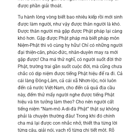
được phần giải thoát.
Tu hành lòng vòng biết bao nhiêu kiếp rồi mới sinh
được làm người, như vậy được thân người là khó.
Được thân người mà gặp được Phật pháp lại càng
khó hơn. Gặp được Phật pháp mà biết pháp môn
Niệm-Phật thì vô cùng hy hữu! Chỉ có những người
đại thiện-căn, phúc-đức, nhân-duyên may ra mới
gặp được! Cha má thử nghĩ, có người suốt đời thờ
Phật, trường trai gần suốt cuộc đời, mà cũng chưa
chắc có dịp niệm được tiếng Phật hiệu để ra đi. Cả
cái làng Đông-Lâm, cả cái xã Nhơn-lộc, nói luôn
đến cả nước Việt-Nam, cho đến cả quả địa cầu
này, đếm thử mấy người nghe được tiếng Phật
hiệu và tin tưởng làm theo? Cho nên người cất
tiếng niệm “Nam-mô A-di-đà Phật” thật sự không
phải là chuyện thường đâu! Trong khi đó chính
cha má lại được con nhắc nhở, thiết tha từng lời
từng câu, giải nói, vạch rõ từng chi tiết một. Rõ