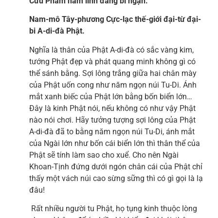
Cửu Phẩm hàm linh đăng bỉ ngạn.
Nam-mô Tây-phương Cực-lạc thế-giới đại-từ đại-
bi A-di-đà Phật.
Nghĩa là thân của Phật A-di-đà có sắc vàng kim,
tướng Phật đẹp và phát quang minh không gì có
thể sánh bằng. Sợi lông trắng giữa hai chân mày
của Phật uốn cong như năm ngọn núi Tu-Di. Ánh
mắt xanh biếc của Phật lớn bằng bốn biển lớn…
Đây là kinh Phật nói, nếu không có như vậy Phật
nào nói chơi. Hãy tưởng tượng sợi lông của Phật
A-di-đà đã to bằng năm ngọn núi Tu-Di, ánh mắt
của Ngài lớn như bốn cái biển lớn thì thân thể của
Phật sẽ tính làm sao cho xuể. Cho nên Ngài
Khoan-Tịnh đứng dưới ngón chân cái của Phật chỉ
thấy một vách núi cao sừng sững thì có gì gọi là lạ
đâu!
Rất nhiều người tu Phật, họ tụng kinh thuộc lòng