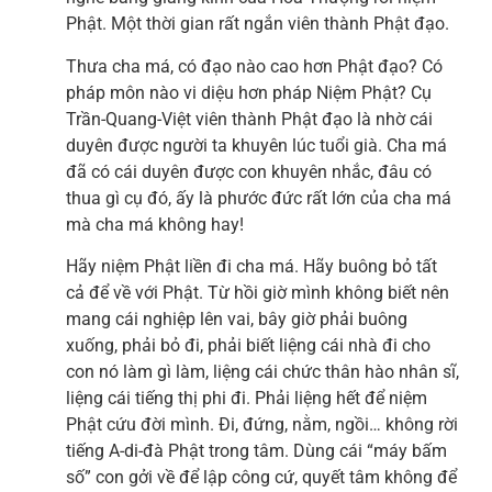
Phật. Một thời gian rất ngắn viên thành Phật đạo.
Thưa cha má, có đạo nào cao hơn Phật đạo? Có
pháp môn nào vi diệu hơn pháp Niệm Phật? Cụ
Trần-Quang-Việt viên thành Phật đạo là nhờ cái
duyên được người ta khuyên lúc tuổi già. Cha má
đã có cái duyên được con khuyên nhắc, đâu có
thua gì cụ đó, ấy là phước đức rất lớn của cha má
mà cha má không hay!
Hãy niệm Phật liền đi cha má. Hãy buông bỏ tất
cả để về với Phật. Từ hồi giờ mình không biết nên
mang cái nghiệp lên vai, bây giờ phải buông
xuống, phải bỏ đi, phải biết liệng cái nhà đi cho
con nó làm gì làm, liệng cái chức thân hào nhân sĩ,
liệng cái tiếng thị phi đi. Phải liệng hết để niệm
Phật cứu đời mình. Đi, đứng, nằm, ngồi… không rời
tiếng A-di-đà Phật trong tâm. Dùng cái “máy bấm
số” con gởi về để lập công cứ, quyết tâm không để