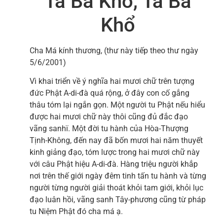
Ta Bà Khổ, Ta Bà
Khổ
Cha Má kính thương, (thư này tiếp theo thư ngày
5/6/2001)
Vì khai triển về ý nghĩa hai mươi chữ trên tượng
đức Phật A-di-đà quá rộng, ở đây con cố gắng
thâu tóm lại ngắn gọn. Một người tu Phật nếu hiểu
được hai mươi chữ này thôi cũng đủ đắc đạo
vãng sanhï. Một đời tu hành của Hòa-Thượng
Tịnh-Không, đến nay đã bốn mươi hai năm thuyết
kinh giảng đạo, tóm lược trong hai mươi chữ này
với câu Phật hiệu A-di-đà. Hàng triệu người khắp
nơi trên thế giới ngày đêm tinh tấn tu hành và từng
người từng người giải thoát khỏi tam giới, khỏi lục
đạo luân hồi, vãng sanh Tây-phương cũng từ pháp
tu Niệm Phật đó cha má ạ.