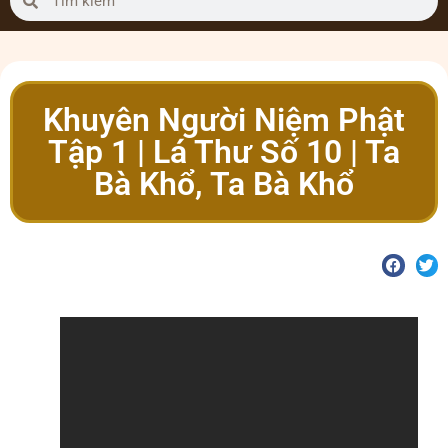
Khuyên Người Niệm Phật
Tập 1 | Lá Thư Số 10 | Ta
Bà Khổ, Ta Bà Khổ