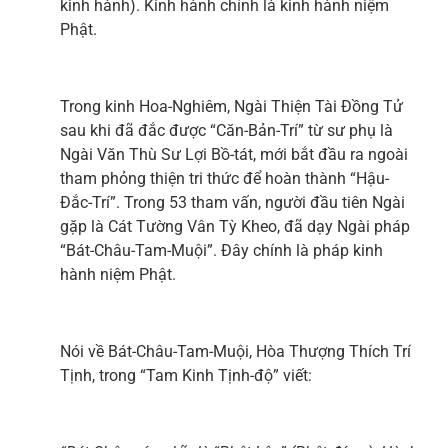
kinh hành). Kinh hành chính là kinh hành niệm
Phật.
Trong kinh Hoa-Nghiêm, Ngài Thiện Tài Đồng Tử
sau khi đã đắc được “Căn-Bản-Trí” từ sư phụ là
Ngài Văn Thù Sư Lợi Bồ-tát, mới bắt đầu ra ngoài
tham phỏng thiện tri thức để hoàn thành “Hậu-
Đắc-Trí”. Trong 53 tham vấn, người đầu tiên Ngài
gặp là Cát Tường Vân Tỳ Kheo, đã dạy Ngài pháp
“Bát-Châu-Tam-Muội”. Đây chính là pháp kinh
hành niệm Phật.
Nói về Bát-Châu-Tam-Muội, Hòa Thượng Thích Trí
Tịnh, trong “Tam Kinh Tịnh-độ” viết: