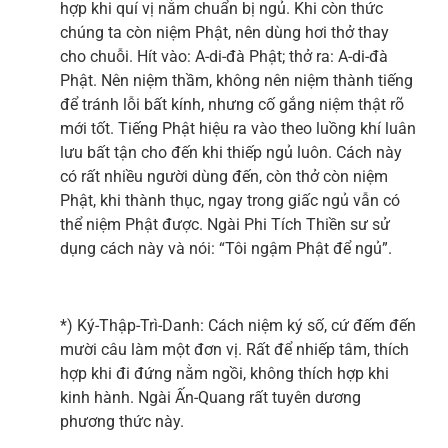
hợp khi quí vị nằm chuẩn bị ngủ. Khi còn thức
chúng ta còn niệm Phật, nên dùng hơi thở thay
cho chuỗi. Hít vào: A-di-đà Phật; thở ra: A-di-đà
Phật. Nên niệm thầm, không nên niệm thành tiếng
để tránh lỗi bất kính, nhưng cố gắng niệm thật rõ
mới tốt. Tiếng Phật hiệu ra vào theo luồng khí luân
lưu bất tận cho đến khi thiếp ngủ luôn. Cách này
có rất nhiều người dùng đến, còn thở còn niệm
Phật, khi thành thục, ngay trong giấc ngủ vẫn có
thể niệm Phật được. Ngài Phi Tích Thiền sư sử
dụng cách này và nói: “Tôi ngậm Phật để ngủ”.
*) Ký-Thập-Trì-Danh: Cách niệm ký số, cứ đếm đến
mười câu làm một đơn vị. Rất để nhiếp tâm, thích
hợp khi đi đứng nằm ngồi, không thích hợp khi
kinh hành. Ngài Ấn-Quang rất tuyên dương
phương thức này.