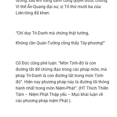
tướng, sau khi vãng sanh cũng quyết được chứng.
Vì thế Ấn-Quang đại sư, vị Tổ thứ mười ba của
Liên-tông đã khen:
“Chỉ duy Trì-Danh mà chứng thật tướng,
Không cần Quán-Tưởng cũng thấy Tây-phương!”
Cổ Đức cũng phê luận: “Môn Tịnh-độ là con
đường tắt để chứng đạo trong các pháp môn, mà
pháp Trì-Danh là con đường tắt trong môn Tịnh-
độ”. Hiện nay phương pháp này là đường lối thông
hành nhất trong môn Niệm-Phật”. (HT Thích Thiền
Tâm – Niệm Phật Thập yếu – Mục khái luận về
các phương pháp niệm Phật.).