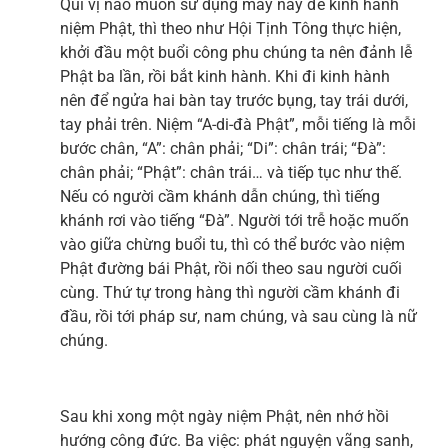
Quí vị nào muốn sử dụng máy này để kinh hành
niệm Phật, thì theo như Hội Tịnh Tông thực hiện,
khởi đầu một buổi công phu chúng ta nên đảnh lễ
Phật ba lần, rồi bắt kinh hành. Khi đi kinh hành
nên để ngửa hai bàn tay trước bụng, tay trái dưới,
tay phải trên. Niệm “A-di-đà Phật”, mỗi tiếng là mỗi
bước chân, “A”: chân phải; “Di”: chân trái; “Đà”:
chân phải; “Phật”: chân trái… và tiếp tục như thế.
Nếu có người cầm khánh dẫn chúng, thì tiếng
khánh rơi vào tiếng “Đà”. Người tới trễ hoặc muốn
vào giữa chừng buổi tu, thì có thể bước vào niệm
Phật đường bái Phật, rồi nối theo sau người cuối
cùng. Thứ tự trong hàng thì người cầm khánh đi
đầu, rồi tới pháp sư, nam chúng, và sau cùng là nữ
chúng.
Sau khi xong một ngày niệm Phật, nên nhớ hồi
hướng công đức. Ba việc: phát nguyện vãng sanh,