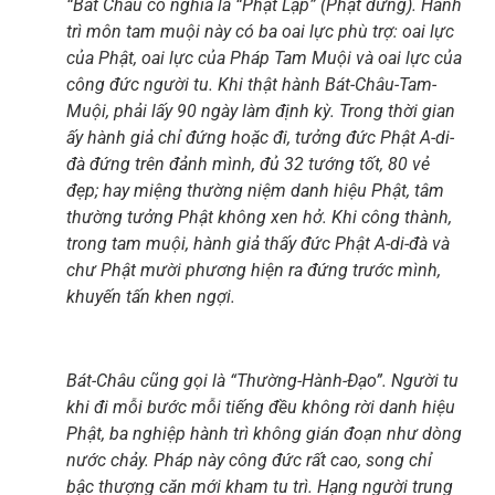
“Bát Châu có nghĩa là “Phật Lập” (Phật đứng). Hành
trì môn tam muội này có ba oai lực phù trợ: oai lực
của Phật, oai lực của Pháp Tam Muội và oai lực của
công đức người tu. Khi thật hành Bát-Châu-Tam-
Muội, phải lấy 90 ngày làm định kỳ. Trong thời gian
ấy hành giả chỉ đứng hoặc đi, tưởng đức Phật A-di-
đà đứng trên đảnh mình, đủ 32 tướng tốt, 80 vẻ
đẹp; hay miệng thường niệm danh hiệu Phật, tâm
thường tưởng Phật không xen hở. Khi công thành,
trong tam muội, hành giả thấy đức Phật A-di-đà và
chư Phật mười phương hiện ra đứng trước mình,
khuyến tấn khen ngợi.
Bát-Châu cũng gọi là “Thường-Hành-Đạo”. Người tu
khi đi mỗi bước mỗi tiếng đều không rời danh hiệu
Phật, ba nghiệp hành trì không gián đoạn như dòng
nước chảy. Pháp này công đức rất cao, song chỉ
bậc thượng căn mới kham tu trì. Hạng người trung