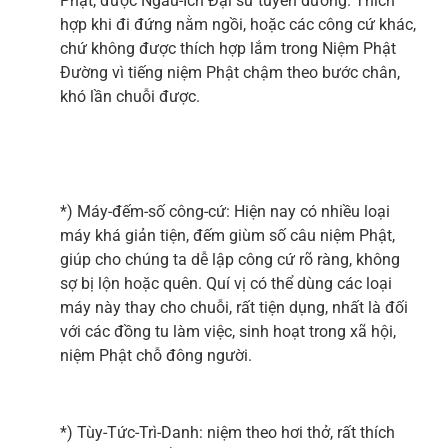
Phật, được Ngẫu-Ích Đại sư tuyên dương. Thích
hợp khi đi đứng nằm ngồi, hoặc các công cứ khác,
chứ không được thích hợp lắm trong Niệm Phật
Đường vì tiếng niệm Phật chậm theo bước chân,
khó lần chuỗi được.
*) Máy-đếm-số công-cứ: Hiện nay có nhiều loại
máy khá giản tiện, đếm giùm số câu niệm Phật,
giúp cho chúng ta dễ lập công cứ rõ ràng, không
sợ bị lộn hoặc quên. Quí vị có thể dùng các loại
máy này thay cho chuỗi, rất tiện dụng, nhất là đối
với các đồng tu làm việc, sinh hoạt trong xã hội,
niệm Phật chỗ đông người.
*) Tùy-Tức-Trì-Danh: niệm theo hơi thở, rất thích