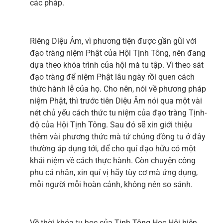
các pháp.
Riêng Diệu Âm, vì phương tiện được gần gũi với
đạo tràng niệm Phật của Hội Tịnh Tông, nên đang
dựa theo khóa trình của hội mà tu tập. Vì theo sát
đạo tràng để niệm Phật lâu ngày rồi quen cách
thức hành lễ của họ. Cho nên, nói về phương pháp
niệm Phật, thì trước tiên Diệu Âm nói qua một vài
nét chủ yếu cách thức tu niệm của đạo tràng Tịnh-
độ của Hội Tịnh Tông. Sau đó sẽ xin giới thiệu
thêm vài phương thức mà tứ chúng đồng tu ở đây
thường áp dụng tới, để cho quí đạo hữu có một
khái niệm về cách thực hành. Còn chuyện công
phu cá nhân, xin quí vị hãy tùy cơ mà ứng dụng,
mỗi người mỗi hoàn cảnh, không nên so sánh.
Về thời khóa tu học của Tịnh Tông Học Hội hiện