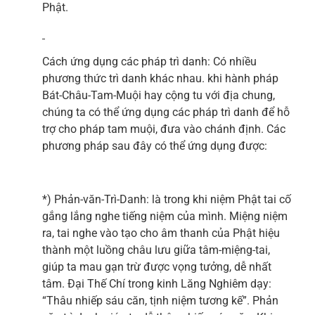
Phật.
Cách ứng dụng các pháp trì danh: Có nhiều
phương thức trì danh khác nhau. khi hành pháp
Bát-Châu-Tam-Muội hay cộng tu với địa chung,
chúng ta có thể ứng dụng các pháp trì danh để hỗ
trợ cho pháp tam muội, đưa vào chánh định. Các
phương pháp sau đây có thể ứng dụng được:
*) Phản-văn-Trì-Danh: là trong khi niệm Phật tai cố
gắng lắng nghe tiếng niệm của mình. Miệng niệm
ra, tai nghe vào tạo cho âm thanh của Phật hiệu
thành một luồng châu lưu giữa tâm-miệng-tai,
giúp ta mau gạn trừ được vọng tưởng, dễ nhất
tâm. Đại Thế Chí trong kinh Lăng Nghiêm dạy:
“Thâu nhiếp sáu căn, tịnh niệm tương kế”. Phản