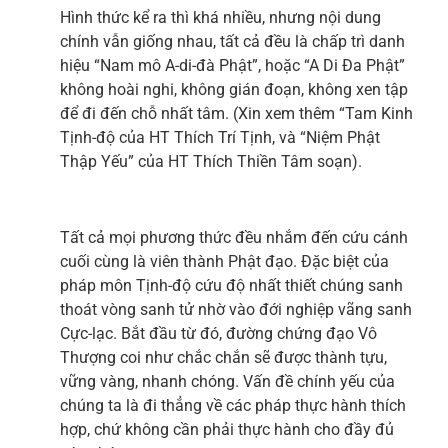
Hình thức kể ra thì khá nhiều, nhưng nội dung
chính vẫn giống nhau, tất cả đều là chấp trì danh
hiệu “Nam mô A-di-đà Phật”, hoặc “A Di Đa Phật”
không hoài nghi, không gián đoạn, không xen tập
để đi đến chỗ nhất tâm. (Xin xem thêm “Tam Kinh
Tịnh-độ của HT Thích Trí Tịnh, và “Niệm Phật
Thập Yếu” của HT Thích Thiền Tâm soạn).
Tất cả mọi phương thức đều nhắm đến cứu cánh
cuối cùng là viên thành Phật đạo. Đặc biệt của
pháp môn Tịnh-độ cứu độ nhất thiết chúng sanh
thoát vòng sanh tử nhờ vào đới nghiệp vãng sanh
Cực-lạc. Bắt đầu từ đó, đường chứng đạo Vô
Thượng coi như chắc chắn sẽ được thành tựu,
vững vàng, nhanh chóng. Vấn đề chính yếu của
chúng ta là đi thẳng về các pháp thực hành thích
hợp, chứ không cần phải thực hành cho đầy đủ