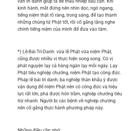
văn trì danh giúp ta dễ thâu nhiếp sáu căn. Khi
kinh hành, mắt đừng nên nhìn dọc, ngó ngang,
tiếng niệm thật rõ ràng, trong sáng, để tạo thành
những chủng tử Phật tốt, rồi cố gắng lắng nghe
chính tiếng niệm của mình để đưa vào tâm.
*) Lễ-Bái-Trì-Danh: vừa lễ Phật vừa niệm Phật,
cũng được nhiều vị thực hiện song song. Có vị
phát nguyện lạy cả hàng ngàn lạy mỗi ngày. Lạy
Phật tiêu nghiệp chướng, niệm Phật tạo công đức.
Pháp lễ bái trì danh, ba nghiệp thân khẩu ý được
vận dụng để niệm Phật nên có công đức và hiệu
lực rất lớn, phá được hôn trầm, nghiệp chướng tiêu
trừ nhanh. Người bị các bệnh về nghiệp chướng
nên cố gắng thực hành phương pháp này.
Những điều cần nhớ: