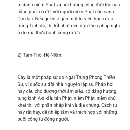
trì danh niệm Phật và hồi hướng công đức lúc nào
cũng phải có đối với người niệm Phật cầu sanh
Cực-lạc. Nếu quí vị ở gần một tự viện hoặc đạo
tràng Tịnh-độ, thì tốt nhứt nên dựa theo pháp nghi
ở đó mà thực hành cũng được.
2)
Tam-Thời-Hệ-Niệm
:
Đây là một pháp sự do Ngài Trung Phong Thiền
Sư, vị quốc sư đời nhà Nguyên lập ra. Pháp hội
này cầu cho dương thới âm siêu, có dâng hương,
tụng kinh A-di-đà, tán Phật, niệm Phật, niệm chú,
khai thị, với phần pháp khí và địa chung. Cách tu
này rất hay, dễ nhiếp tâm và thích hợp với những
buổi cộng tu đông người.