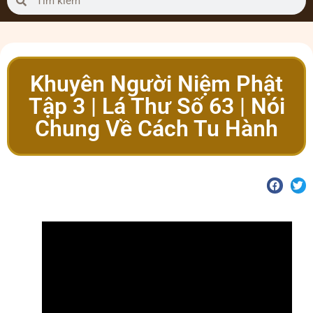
Khuyên Người Niệm Phật
Tập 3 | Lá Thư Số 63 | Nói
Chung Về Cách Tu Hành