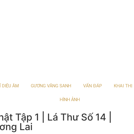
Ĩ DIỆU ÂM
GƯƠNG VÃNG SANH
VẤN ĐÁP
KHAI THỊ
HÌNH ẢNH
t Tập 1 | Lá Thư Số 14 |
ơng Lai