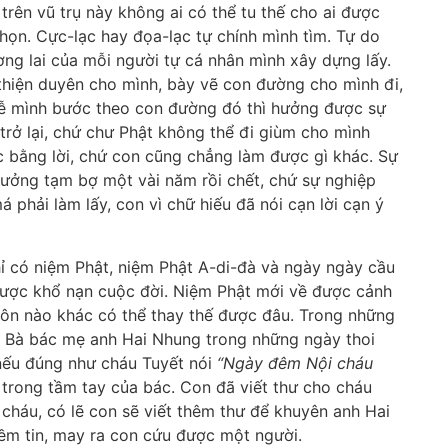
trên vũ trụ này không ai có thể tu thế cho ai được
họn. Cực-lạc hay đọa-lạc tự chính mình tìm. Tự do
ơng lai của mỗi người tự cá nhân mình xây dựng lấy.
 thiện duyên cho mình, bày vẽ con đường cho mình đi,
 hễ mình bước theo con đường đó thì hưởng được sự
 trở lại, chứ chư Phật không thể đi giùm cho mình
 bằng lời, chứ con cũng chẳng làm được gì khác. Sự
ưởng tạm bợ một vài năm rồi chết, chứ sự nghiệp
á phải làm lấy, con vì chữ hiếu đã nói cạn lời cạn ý
hỉ có niệm Phật, niệm Phật A-di-đà và ngày ngày cầu
 được khổ nạn cuộc đời. Niệm Phật mới về được cảnh
môn nào khác có thể thay thế được đâu. Trong những
i. Bà bác mẹ anh Hai Nhung trong những ngày thoi
 nếu đúng như cháu Tuyết nói
“Ngày đêm Nội cháu
 trong tầm tay của bác. Con đã viết thư cho cháu
cháu, có lẽ con sẽ viết thêm thư để khuyên anh Hai
iềm tin, may ra con cứu được một người.