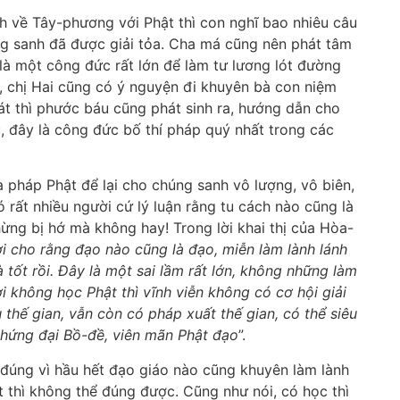
h về Tây-phương với Phật thì con nghĩ bao nhiêu câu
g sanh đã được giải tỏa. Cha má cũng nên phát tâm
là một công đức rất lớn để làm tư lương lót đường
 chị Hai cũng có ý nguyện đi khuyên bà con niệm
át thì phước báu cũng phát sinh ra, hướng dẫn cho
, đây là công đức bố thí pháp quý nhất trong các
a pháp Phật để lại cho chúng sanh vô lượng, vô biên,
 rất nhiều người cứ lý luận rằng tu cách nào cũng là
ừng bị hớ mà không hay! Trong lời khai thị của Hòa-
i cho rằng đạo nào cũng là đạo, miễn làm lành lánh
 tốt rồi. Đây là một sai lầm rất lớn, không những làm
i không học Phật thì vĩnh viễn không có cơ hội giải
 thế gian, vẫn còn có pháp xuất thế gian, có thể siêu
chứng đại Bồ-đề, viên mãn Phật đạo
”.
ể đúng vì hầu hết đạo giáo nào cũng khuyên làm lành
t thì không thể đúng được. Cũng như nói, có học thì