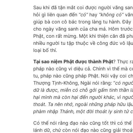
Sau khi đã tận mắt coi được người vãng san
hỏi gì liên quan đến
“có”
hay
“không có”
vãn
giúp bà con cô bác trong làng tu hành. Đây 
cho ngày vãng sanh của cha má. Hôm trước,
Phật, con rất mừng. Một khi thiện căn đã ph
nhiều người tu tập thuộc về công đức vô lậu
loại bố thí.
Tại sao niệm Phật được thành Phật
? Thực r
pháp nào cũng vi diệu cả. Chính vì thế mà có
tu, pháp nào cũng pháp Phật. Nói vậy coi ch
Thượng Tịnh-Không, Ngài nói rằng: “
có ngườ
dữ là được, miễn có chỗ gởi gấm tinh thần là
hại mình mà còn hại đến người khác, vì ngườ
thoát. Ta nên nhớ, ngoài những pháp hữu lậu
phàm nhập Thánh, một đời thoát ly sinh tử 
Có thể nói rằng đạo nào cũng tốt thì có th
lánh dữ, chứ còn nói đạo nào cũng giải thoá