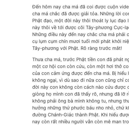
Đến hôm nay cha má đã coi được cuộn vid
cha má chắc đã được giải tỏa. Những lời con
Phật đạo, một đời này thôi thoát ly lục đạo 
này thôi về tới được cõi Tây-phương Cực-lạ
Những điều này đến nay chắc cha má phải c
cụ lụm cụm chín mươi tuổi mới phát khởi ni
Tây-phương với Phật. Rõ ràng trước mắt!
Thưa cha má, trước Phật tiền con đã phát 
một cơ hội con còn cứu, còn một hơi thở c
của con cảm ứng được đến cha má. Bị hiểu lầ
không ngại, vì dù sao đi nữa con cũng chỉ c
đời này con không còn cách nào cứu được c
giòng họ mình con đã thấy rõ, nhưng đã lỡ 
không phải ông bà mình không tu, nhưng thu
hưởng những thứ phước báu nho nhỏ, chứ khô
đường Chánh-Giác thành Phật. Khi hiểu được
nay còn rất nhiều người vẫn còn mê man tro