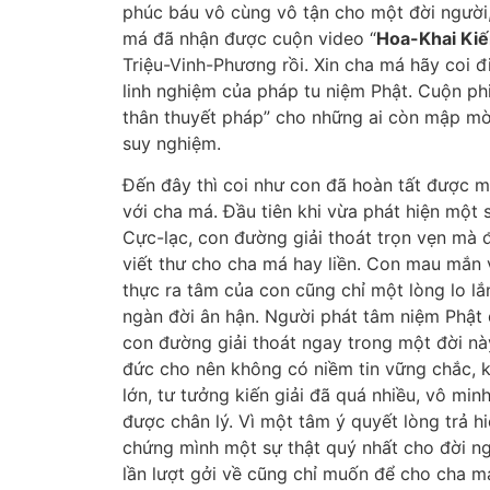
phúc báu vô cùng vô tận cho một đời người,
má đã nhận được cuộn video “
Hoa-Khai Kiế
Triệu-Vinh-Phương rồi. Xin cha má hãy coi đi
linh nghiệm của pháp tu niệm Phật. Cuộn ph
thân thuyết pháp” cho những ai còn mập mờ 
suy nghiệm.
Đến đây thì coi như con đã hoàn tất được 
với cha má. Đầu tiên khi vừa phát hiện một
Cực-lạc, con đường giải thoát trọn vẹn mà 
viết thư cho cha má hay liền. Con mau mắn 
thực ra tâm của con cũng chỉ một lòng lo lắ
ngàn đời ân hận. Người phát tâm niệm Phật 
con đường giải thoát ngay trong một đời này
đức cho nên không có niềm tin vững chắc, kh
lớn, tư tưởng kiến giải đã quá nhiều, vô min
được chân lý. Vì một tâm ý quyết lòng trả hi
chứng mình một sự thật quý nhất cho đời ngư
lần lượt gởi về cũng chỉ muốn để cho cha má