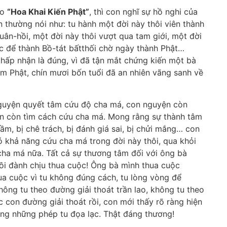
eo
“Hoa Khai Kiến Phật”
, thì con nghĩ sự hồ nghi của
 thường nói như: tu hành một đời này thôi viên thành
luân-hồi, một đời này thôi vượt qua tam giới, một đời
c để thành Bồ-tát bấtthối chờ ngày thành Phật…
hấp nhận là đúng, vì đã tận mắt chứng kiến một bà
ệm Phật, chín mươi bốn tuổi đã an nhiên vãng sanh về
nguyện quyết tâm cứu độ cha má, con nguyện còn
on còn tìm cách cứu cha má. Mong rằng sự thành tâm
m, bị chê trách, bị đánh giá sai, bị chửi mắng… con
ó khả năng cứu cha má trong đời này thôi, qua khỏi
ha má nữa. Tất cả sự thương tâm đối với ông bà
rồi đành chịu thua cuộc! Ông bà mình thua cuộc
a cuộc vì tu không đúng cách, tu lòng vòng để
ng tu theo đường giải thoát trần lao, không tu theo
 con đường giải thoát rồi, con mới thấy rõ ràng hiện
ng những phép tu đọa lạc. Thật đáng thương!