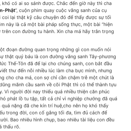
 khó có ai so sánh được. Chắc đến giờ này thì cha
n-Phật
”, cuộn phim quay cuộc vãng sanh của cụ
 coi lại thật kỹ câu chuyện đó để thấy được sự tối
im này là cả một bài pháp sống thực, một bài “hiện
trên con đường tu hành. Xin cha má hãy trân trọng
một đoạn đường quan trọng những gì con muốn nói
 sự thật quý báu là con đường vãng sanh Tây-phương
đức Thế-Tôn đã để lại cho chúng sanh, con bắt đầu
viết thư đến nỗi nhiều lúc làm cha bực mình, nhưng
ng cho cha má, con sợ chỉ cần chậm trễ một chút là
dũng mãnh cầu sanh về cõi Phật thì có thể thành tựu
. Vì người đời nay thiếu quá nhiều thiện căn phúc
ó phát lồ tu tập, tất cả chỉ vì nghiệp chướng đã quá
h quá nặng đã che kín trí huệ,cho nên họ khó thấy
ếu trong đời, con cố gắng tối đa, tìm đủ cách để
ời. Bao nhiêu hình chụp, bao nhiêu tài liệu con đều
 thấu rõ.