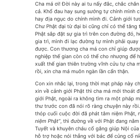
Cha má ơi! Đời này ai tu nấy đắc, chắc chắn 
cả. Khổ đau hay sung sướng tự chính mình c
hay địa ngục do chính mình đi. Cảnh giới tư
Chư Phật đại từ đại bi cũng chỉ có thể tăng
Phật sắp đặt sự gia trì trên con đường đó,
gia trì, mình đi lạc đường tự mình phải quay
được. Con thương cha má con chỉ giúp được
nghiệp thế gian còn có thể cho nhượng để h
xuất thế gian thiên trường vĩnh cửu tự cha m
rồi, xin cha má muôn ngàn lần cẩn thận.
Con xin nhắc lại, trong thời mạt pháp này c
xin về cảnh giới Phật thì cha má mới thoát
giới Phật, ngoài ra không tìm ra một pháp 
thư trước con đã nói rõ ràng chuyện này rồ
thóp cuối cuộc đời đã phát tâm niệm Phật,
niệm Phật”
, thì đường về với Phật đang nằm
Tuyết và khuyên cháu cố gắng giúp Nội của 
hỗ trợ hoặc nói thẳng với bác để củng cố n