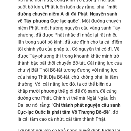
suốt bộ kinh, Phật luôn luôn dạy rằng, phải “
một
đường chuyên niệm A-di-đà Phật, Nguyện sanh
về Tây-phương Cực-lạc quốc
”. Một đường chuyên
niệm Phật, một hướng nguyện cầu vãng sanh Tây-
phương, đã được Phật nhắc đi nhắc lại rất nhiều
lần trong suốt bộ kinh, đã xác định cho ta cái điểm
tối chính yếu của pháp tu. Có nguyện thì có đi. Về
được Tây-phương thì trong khoảnh khắc mình trở
thành bậc bất thối chuyển Bồ-tát. Cái năng lực của
chư vị Bất Thối Bồ-tát tương đương với năng lực
của hàng Thất Địa Bồ-tát, chứ không phải là tầm
thường! Với cái năng lực đó, ta có thể biến du
khắp mười phương thế giới để độ sanh, để cúng
dường chư Phật. Chính vì thế mà Ngài Ngẫu Ích
Đại sư nói rằng: “
Chí thành phát nguyện cầu sanh
Cực-lạc Quốc là phát tâm Vô Thượng Bồ-đề
”, đó
là cái tâm cao cả nhứt, cái tâm thành Phật.
Lời phát nguyện có khả năng quyết định tương lai,