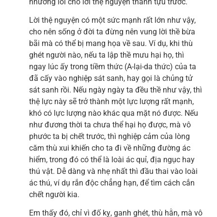
nhường lối cho lời thệ nguyện thành tựu trước.
Lời thệ nguyện có một sức mạnh rất lớn như vậy,
cho nên sống ở đời ta đừng nên vung lời thề bừa
bãi mà có thể bị mang họa về sau. Ví dụ, khi thù
ghét người nào, nếu ta lập thề mưu hại họ, thì
ngay lúc ấy trong tiềm thức (A-lại-da thức) của ta
đã cấy vào nghiệp sát sanh, hay gọi là chủng tử
sát sanh rồi. Nếu ngày ngày ta đều thề như vậy, thì
thệ lực này sẽ trở thành một lực lượng rất mạnh,
khó có lực lượng nào khác qua mặt nó được. Nếu
như đương thời ta chưa thể hại họ được, mà vô
phước ta bị chết trước, thì nghiệp cảm của lòng
căm thù xui khiến cho ta đi về những đường ác
hiểm, trong đó có thể là loài ác quỉ, địa ngục hay
thú vật. Dễ dàng và nhẹ nhất thì đầu thai vào loài
ác thú, ví dụ rắn độc chẳng hạn, để tìm cách cắn
chết người kia.
Em thấy đó, chỉ vì đố kỵ, ganh ghét, thù hằn, mà vô