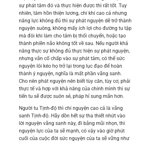
sự phát tâm đó và thực hiện được thì rất tốt. Tuy
nhiên, tâm hồn thiện lương, chí khí cao cả nhưng
năng lực không đủ thì sự phát nguyện dễ trở thành
nguyện suông, không mấy ích lợi cho đường tu tập
mà đôi khi làm cho tâm bị thối chuyển, hoặc tạo
thành phiền não không tốt về sau. Nếu người khả
năng thực sự không đủ thực hiện sự phát nguyện,
nhưng vẫn cố chấp vào sự phát tâm, có thể sức
nguyện lôi kéo họ trở lại trong lục đạo để hoàn
thành ý nguyện, nghĩa là mất phần vãng sanh.
Cho nên phát nguyện nên biết tùy căn, tùy cơ, phải
thực tế và hợp với khả năng của chính mình thì sự
tiến tu sẽ được suôn sẻ, pháp hỉ sung mãn hơn.
Người tu Tịnh-độ thì chí nguyện cao cả là vãng
sanh Tịnh-độ. Hãy dồn hết sự tha thiết nhứt vào
lời nguyện vãng sanh này, đi bằng mũi nhọn, thì
nguyện lực của ta sẽ mạnh, có vậy vào giờ phút
cuối của cuộc đời sức nguyện của ta sẽ vững như