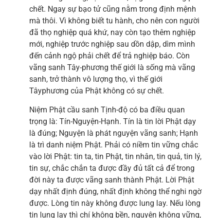
chết. Ngay sự bạo tử cũng nằm trong định mệnh
mà thôi. Vì không biết tu hành, cho nên con người
đã thọ nghiệp quá khứ, nay còn tạo thêm nghiệp
mới, nghiệp trước nghiệp sau dồn dập, dìm mình
đến cảnh ngộ phải chết để trả nghiệp báo. Còn
vãng sanh Tây-phương thế giới là sống mà vãng
sanh, trở thành vô lượng thọ, vì thế giới
Tâyphương của Phật không có sự chết.
Niệm Phật cầu sanh Tịnh-độ có ba điều quan
trọng là: Tín-Nguyện-Hạnh. Tín là tin lời Phật dạy
là đúng; Nguyện là phát nguyện vãng sanh; Hạnh
là trì danh niệm Phật. Phải có niềm tin vững chắc
vào lời Phật: tin ta, tin Phật, tin nhân, tin quả, tin lý,
tin sự, chắc chắn ta được đầy đủ tất cả để trong
đời này ta được vãng sanh thành Phật. Lời Phật
dạy nhất định đúng, nhất định không thể nghi ngờ
được. Lòng tin này không được lung lay. Nếu lòng
tin lung lay thì chí không bền, nguyện không vững,