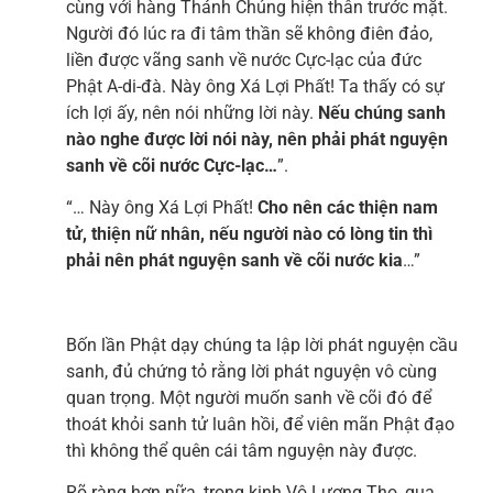
cùng với hàng Thánh Chúng hiện thân trước mặt.
Người đó lúc ra đi tâm thần sẽ không điên đảo,
liền được vãng sanh về nước Cực-lạc của đức
Phật A-di-đà. Này ông Xá Lợi Phất! Ta thấy có sự
ích lợi ấy, nên nói những lời này.
Nếu chúng sanh
nào nghe được lời nói này, nên phải phát nguyện
sanh về cõi nước Cực-lạc…
”.
“… Này ông Xá Lợi Phất!
Cho nên các thiện nam
tử, thiện nữ nhân, nếu người nào có lòng tin thì
phải nên phát nguyện sanh về cõi nước kia
…”
Bốn lần Phật dạy chúng ta lập lời phát nguyện cầu
sanh, đủ chứng tỏ rằng lời phát nguyện vô cùng
quan trọng. Một người muốn sanh về cõi đó để
thoát khỏi sanh tử luân hồi, để viên mãn Phật đạo
thì không thể quên cái tâm nguyện này được.
Rõ ràng hơn nữa, trong kinh Vô Lượng Thọ, qua