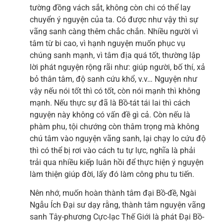
tường đồng vách sắt, không còn chi có thể lay
chuyển ý nguyện của ta. Có được như vậy thì sự
vãng sanh càng thêm chắc chắn. Nhiều người vì
tâm từ bi cao, vì hạnh nguyện muốn phục vụ
chúng sanh mạnh, vì tâm địa quá tốt, thường lập
lời phát nguyện rộng rãi như: giúp người, bố thí, xả
bỏ thân tâm, độ sanh cứu khổ, v.v… Nguyện như
vậy nếu nói tốt thì có tốt, còn nói mạnh thì không
mạnh. Nếu thực sự đã là Bồ-tát tái lai thì cách
nguyện này không có vấn đề gì cả. Còn nếu là
phàm phu, tội chướng còn thâm trọng mà không
chú tâm vào nguyện vãng sanh, lại chạy lo cứu độ
thì có thể bị rơi vào cách tu tự lực, nghĩa là phải
trải qua nhiều kiếp luân hồi để thực hiện ý nguyện
làm thiện giúp đời, lấy đó làm công phu tu tiến.
Nên nhớ, muốn hoàn thành tâm đại Bồ-đề, Ngài
Ngẫu Ích Đại sư dạy rằng, thành tâm nguyện vãng
sanh Tây-phương Cực-lạc Thế Giới là phát Đại Bồ-