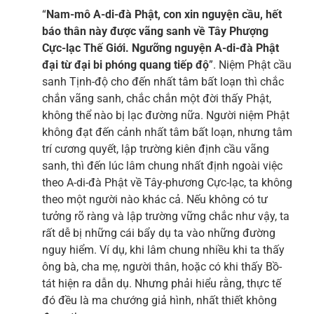
“
Nam-mô A-di-đà Phật, con xin nguyện cầu, hết
báo thân này được vãng sanh về Tây Phượng
Cực-lạc Thế Giới. Ngưỡng nguyện A-di-đà Phật
đại từ đại bi phóng quang tiếp độ
”. Niệm Phật cầu
sanh Tịnh-độ cho đến nhất tâm bất loạn thì chắc
chắn vãng sanh, chắc chắn một đời thấy Phật,
không thể nào bị lạc đường nữa. Người niệm Phật
không đạt đến cảnh nhất tâm bất loạn, nhưng tâm
trí cương quyết, lập trường kiên định cầu vãng
sanh, thì đến lúc lâm chung nhất định ngoài việc
theo A-di-đà Phật về Tây-phương Cực-lạc, ta không
theo một người nào khác cả. Nếu không có tư
tưởng rõ ràng và lập trường vững chắc như vậy, ta
rất dễ bị những cái bẩy dụ ta vào những đường
nguy hiểm. Ví dụ, khi lâm chung nhiều khi ta thấy
ông bà, cha mẹ, người thân, hoặc có khi thấy Bồ-
tát hiện ra dẫn dụ. Nhưng phải hiểu rằng, thực tế
đó đều là ma chướng giả hình, nhất thiết không