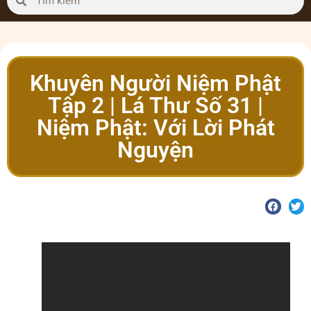
Khuyên Người Niệm Phật
Tập 2 | Lá Thư Số 31 |
Niệm Phật: Với Lời Phát
Nguyện