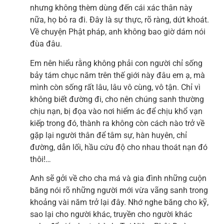
nhưng không thèm dùng đến cái xác thân này
nữa, họ bỏ ra đi. Đây là sự thực, rõ ràng, dứt khoát.
Về chuyện Phật pháp, anh không bao giờ dám nói
đùa đâu.
Em nên hiểu rằng không phải con người chỉ sống
bảy tám chục năm trên thế giới này đâu em ạ, mà
mình còn sống rất lâu, lâu vô cùng, vô tận. Chỉ vì
không biết đường đi, cho nên chúng sanh thường
chịu nạn, bị đọa vào nơi hiểm ác để chịu khổ vạn
kiếp trong đó, thành ra không còn cách nào trở về
gặp lại người thân để tâm sự, hàn huyên, chỉ
đường, dẫn lối, hầu cứu độ cho nhau thoát nạn đó
thôi!…
Anh sẽ gởi về cho cha má và gia đình những cuộn
băng nói rõ những người mới vừa vãng sanh trong
khoảng vài năm trở lại đây. Nhớ nghe băng cho kỹ,
sao lại cho người khác, truyền cho người khác