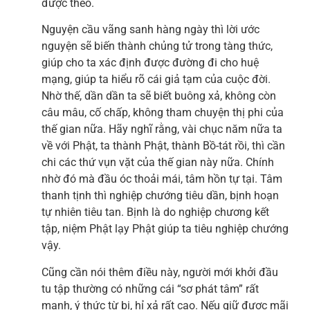
được theo.
Nguyện cầu vãng sanh hàng ngày thì lời ước
nguyện sẽ biến thành chủng tử trong tàng thức,
giúp cho ta xác định được đường đi cho huệ
mạng, giúp ta hiểu rõ cái giả tạm của cuộc đời.
Nhờ thế, dần dần ta sẽ biết buông xả, không còn
câu mâu, cố chấp, không tham chuyện thị phi của
thế gian nữa. Hãy nghĩ rằng, vài chục năm nữa ta
về với Phật, ta thành Phật, thành Bồ-tát rồi, thì cần
chi các thứ vụn vặt của thế gian này nữa. Chính
nhờ đó mà đầu óc thoải mái, tâm hồn tự tại. Tâm
thanh tịnh thì nghiệp chướng tiêu dần, bịnh hoạn
tự nhiên tiêu tan. Bịnh là do nghiệp chương kết
tập, niệm Phật lạy Phật giúp ta tiêu nghiệp chướng
vậy.
Cũng cần nói thêm điều này, người mới khởi đầu
tu tập thường có những cái “sơ phát tâm” rất
mạnh, ý thức từ bi, hỉ xả rất cao. Nếu giữ được mãi