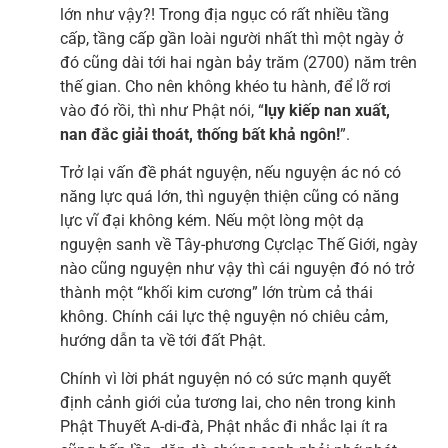
lớn như vậy?! Trong địa ngục có rất nhiều tầng
cấp, tầng cấp gần loài người nhất thì một ngày ở
đó cũng dài tới hai ngàn bảy trăm (2700) năm trên
thế gian. Cho nên không khéo tu hành, để lỡ rơi
vào đó rồi, thì như Phật nói, “
lụy kiếp nan xuất,
nan đắc giải thoát, thống bất khả ngôn!
”.
Trở lại vấn đề phát nguyện, nếu nguyện ác nó có
năng lực quá lớn, thì nguyện thiện cũng có năng
lực vĩ đại không kém. Nếu một lòng một dạ
nguyện sanh về Tây-phương Cựclạc Thế Giới, ngày
nào cũng nguyện như vậy thì cái nguyện đó nó trở
thành một “khối kim cương” lớn trùm cả thái
không. Chính cái lực thệ nguyện nó chiêu cảm,
hướng dẫn ta về tới đất Phật.
Chính vì lời phát nguyện nó có sức mạnh quyết
định cảnh giới của tương lai, cho nên trong kinh
Phật Thuyết A-di-đà, Phật nhắc đi nhắc lại ít ra