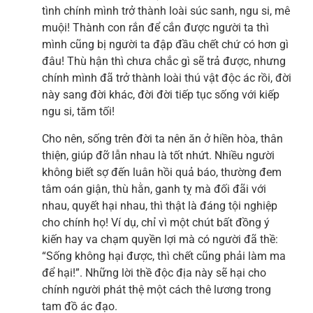
tình chính mình trở thành loài súc sanh, ngu si, mê
muội! Thành con rắn để cắn được người ta thì
mình cũng bị người ta đập đầu chết chứ có hơn gì
đâu! Thù hận thì chưa chắc gì sẽ trả được, nhưng
chính mình đã trở thành loài thú vật độc ác rồi, đời
này sang đời khác, đời đời tiếp tục sống với kiếp
ngu si, tăm tối!
Cho nên, sống trên đời ta nên ăn ở hiền hòa, thân
thiện, giúp đỡ lẫn nhau là tốt nhứt. Nhiều người
không biết sợ đến luân hồi quả báo, thường đem
tâm oán giận, thù hằn, ganh tỵ mà đối đãi với
nhau, quyết hại nhau, thì thật là đáng tội nghiệp
cho chính họ! Ví dụ, chỉ vì một chút bất đồng ý
kiến hay va chạm quyền lợi mà có người đã thề:
“Sống không hại được, thì chết cũng phải làm ma
để hại!”. Những lời thề độc địa này sẽ hại cho
chính người phát thệ một cách thê lương trong
tam đồ ác đạo.