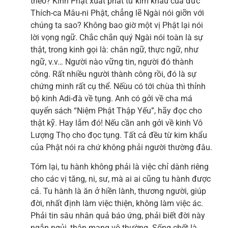
theo? Kinh Phật xuất phát từ kim khẩu của đức
Thích-ca Mâu-ni Phật, chẳng lẽ Ngài nói giỡn với
chúng ta sao? Không bao giờ một vị Phật lại nói
lời vọng ngữ. Chắc chắn quý Ngài nói toàn là sự
thật, trong kinh gọi là: chân ngữ, thực ngữ, như
ngữ, v.v… Người nào vững tin, người đó thành
công. Rất nhiều người thành công rồi, đó là sự
chứng minh rất cụ thể. Nếùu có tới chùa thì thỉnh
bộ kinh Adi-đà về tụng. Anh có gởi về cha má
quyển sách “Niệm Phật Thập Yếu”, hãy đọc cho
thật kỹ. Hay lắm đó! Nếu cần anh gởi về kinh Vô
Lượng Thọ cho đọc tụng. Tất cả đều từ kim khẩu
của Phật nói ra chứ không phải người thường đâu.
Tóm lại, tu hành không phải là việc chỉ dành riêng
cho các vị tăng, ni, sư, mà ai ai cũng tu hành được
cả. Tu hành là ăn ở hiền lành, thương người, giúp
đời, nhất định làm việc thiện, không làm việc ác.
Phải tin sâu nhân quả báo ứng, phải biết đời này
ngắn ngủi, thân mạng vô thường. Sống chết là