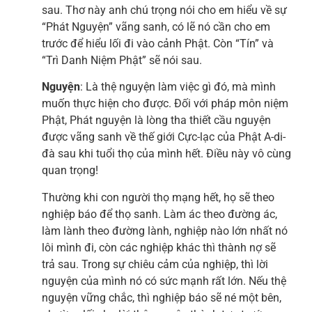
sau. Thơ này anh chú trọng nói cho em hiểu về sự
“Phát Nguyện” vãng sanh, có lẽ nó cần cho em
trước để hiểu lối đi vào cảnh Phật. Còn “Tín” và
“Trì Danh Niệm Phật” sẽ nói sau.
Nguyện
: Là thệ nguyện làm việc gì đó, mà mình
muốn thực hiện cho được. Đối với pháp môn niệm
Phật, Phát nguyện là lòng tha thiết cầu nguyện
được vãng sanh về thế giới Cực-lạc của Phật A-di-
đà sau khi tuổi thọ của mình hết. Điều này vô cùng
quan trọng!
Thường khi con người thọ mạng hết, họ sẽ theo
nghiệp báo để thọ sanh. Làm ác theo đường ác,
làm lành theo đường lành, nghiệp nào lớn nhất nó
lôi mình đi, còn các nghiệp khác thì thành nợ sẽ
trả sau. Trong sự chiêu cảm của nghiệp, thì lời
nguyện của mình nó có sức mạnh rất lớn. Nếu thệ
nguyện vững chắc, thì nghiệp báo sẽ né một bên,