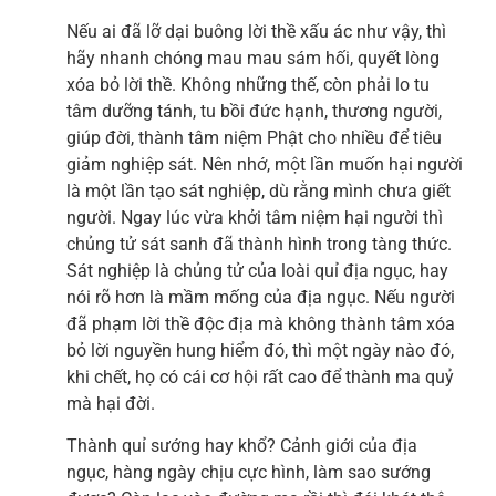
Nếu ai đã lỡ dại buông lời thề xấu ác như vậy, thì
hãy nhanh chóng mau mau sám hối, quyết lòng
xóa bỏ lời thề. Không những thế, còn phải lo tu
tâm dưỡng tánh, tu bồi đức hạnh, thương người,
giúp đời, thành tâm niệm Phật cho nhiều để tiêu
giảm nghiệp sát. Nên nhớ, một lần muốn hại người
là một lần tạo sát nghiệp, dù rằng mình chưa giết
người. Ngay lúc vừa khởi tâm niệm hại người thì
chủng tử sát sanh đã thành hình trong tàng thức.
Sát nghiệp là chủng tử của loài quỉ địa ngục, hay
nói rõ hơn là mầm mống của địa ngục. Nếu người
đã phạm lời thề độc địa mà không thành tâm xóa
bỏ lời nguyền hung hiểm đó, thì một ngày nào đó,
khi chết, họ có cái cơ hội rất cao để thành ma quỷ
mà hại đời.
Thành quỉ sướng hay khổ? Cảnh giới của địa
ngục, hàng ngày chịu cực hình, làm sao sướng