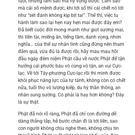
tuổi, nhưng làm sao mà hy vọng được. Làm sao
mà cải số mệnh được, khi tới số thì cái chết nó tới
như “sét đánh không kịp bịt tai”. Thế thì, việc tu
hành làm sao lại hẹn nay hẹn mai được đây em?
Đã biết cuộc đời mong manh như giọt sương mai,
thì tiền tài, miếng ăn, tiếng tăm, danh vọng, nhơn
nghĩa… của thế sự nhân tình cũng đừng nên tham
đắm quá, vừa đủ là được rồi, hãy mau mau hồi
đầu ngày đêm niệm Phật cầu về nước Phật để tận
hưởng cái phước báu vô cùng vô tận, an vui Cực-
lạc. Về tới Tây-phương Cực-lạc rồi thì mình được
khôi phục năng lực của tự tánh, không còn có chết
nữa, tuổi thọ vô lượng kiếp, du hý thần thông, an
nhàn sung sướng. Có phải là hay hơn không? Đây
là sự thật.
Phật đã nói rõ ràng, Phật đã chỉ con đường dễ
dàng thẳng tắp, hễ bước chân đi là tới liền, sao
con người không chịu nghe theo, không chịu tin