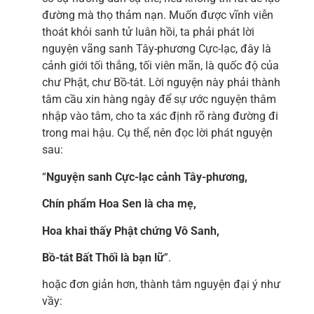
đường mà thọ thảm nạn. Muốn được vĩnh viễn
thoát khỏi sanh tử luân hồi, ta phải phát lời
nguyện vãng sanh Tây-phương Cực-lạc, đây là
cảnh giới tối thắng, tối viên mãn, là quốc độ của
chư Phật, chư Bồ-tát. Lời nguyện này phải thành
tâm cầu xin hàng ngày để sự ước nguyện thâm
nhập vào tâm, cho ta xác định rõ ràng đường đi
trong mai hậu. Cụ thể, nên đọc lời phát nguyện
sau:
“
Nguyện sanh Cực-lạc cảnh Tây-phương,
Chín phẩm Hoa Sen là cha mẹ,
Hoa khai thấy Phật chứng Vô Sanh,
Bồ-tát Bất Thối là bạn lữ
”.
hoặc đơn giản hơn, thành tâm nguyện đại ý như
vầy: