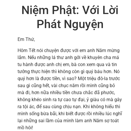
Niệm Phật: Với Lời
Phát Nguyện
Em Thứ,
Hôm Tết nói chuyện được với em anh Năm mừng
lắm. Nếu những lá thư anh gởi về khuyên cha má
tu hành được anh chị em, bà con xem qua và tin
tưởng thực hiện thì không còn gì quý báu hơn. Nó
quý hơn là được tiền, vì sao? Một triệu đô-la trước
sau gì cũng hết, vài chục năm rồi mình cũng bỏ
mà đi, hơn nữa nhiều tiền chưa chắc đã phước,
không khéo sinh ra tự cao tự đại, ỷ giàu có mà gây
ra tội ác, để sau cùng chịu nạn. Khi không hiểu thì
mình sống bừa bãi, khi biết được rồi nhiều lúc nghĩ
lại những sai lầm của mình làm anh Năm sợ toát
mồ hôi!