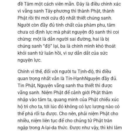
đề Tâm một cách viên mãn. Đây là điều chính xác
vì vãng sanh Tây-phương thì thành Phật, thành
Phật rồi thì mới cứu độ nhất thiết chúng sanh.
Người còn đầy đủ tính chất của phàm phu, tâm
chưa có định lực mà phát nguyện độ sanh thì coi
chừng: một là dẫn người sai đường, hai là bị
chúng sanh “độ” lại, ba là chính mình khó thoát
khỏi sanh tử luân hồi, vì sự dẫn dắt của sức
nguyện lực.
Chính vì thế, đối với người tu Tịnh-độ, thì điều
quan trọng nhất vẫn là Tín-HạnhNguyện đầy đủ.
Tin Phật, Nguyện vãng sanh tha thiết thì được
vãng sanh. Niệm Phật để cảnh giới Phật thâm
nhập vào tâm ta, quang minh của Phật chiếu xúc
hộ trì cho ta, tới lúc đó không có lực lượng nào có
thể phá rối ta được. Cho nên, phải niệm Phật cho
nhiều, niệm liên tục để cho chủng tử Phật tràn
ngập trong A-lại-da thức. Được như vậy, thì khi lâm