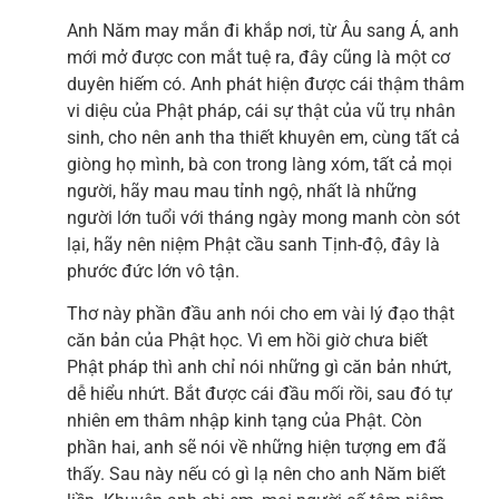
Anh Năm may mắn đi khắp nơi, từ Âu sang Á, anh
mới mở được con mắt tuệ ra, đây cũng là một cơ
duyên hiếm có. Anh phát hiện được cái thậm thâm
vi diệu của Phật pháp, cái sự thật của vũ trụ nhân
sinh, cho nên anh tha thiết khuyên em, cùng tất cả
giòng họ mình, bà con trong làng xóm, tất cả mọi
người, hãy mau mau tỉnh ngộ, nhất là những
người lớn tuổi với tháng ngày mong manh còn sót
lại, hãy nên niệm Phật cầu sanh Tịnh-độ, đây là
phước đức lớn vô tận.
Thơ này phần đầu anh nói cho em vài lý đạo thật
căn bản của Phật học. Vì em hồi giờ chưa biết
Phật pháp thì anh chỉ nói những gì căn bản nhứt,
dễ hiểu nhứt. Bắt được cái đầu mối rồi, sau đó tự
nhiên em thâm nhập kinh tạng của Phật. Còn
phần hai, anh sẽ nói về những hiện tượng em đã
thấy. Sau này nếu có gì lạ nên cho anh Năm biết