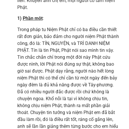
liền. Khuyên anh chị em, mọi người cố tâm niệm
Phật.
1)
Phần một
:
Trong pháp tu Niệm Phật chỉ có ba điều cần thiết
rất đơn giản, bảo đảm cho người niệm Phật thành
công, đó là: TÍN, NGUYỆN, và TRÌ DANH NIỆM
PHẬT. Tín là tin Phật, Phật nói sao mình tin vậy.
Tin chắc chắn chỉ trong một đời này Phật cứu
được nình, lời Phật nói đúng sự thật, không bao
giờ sai được. Phật dạy rằng, người nào hết lòng
niệm Phật thì có thể chỉ cần từ một ngày đến bảy
ngày đêm là đủ khả năng được về Tây-phương.
Đã có nhiều người đắc được rồi chứ không là
chuyện ngoa. Khổ nỗi là tại vì không chịu tin,
không chịu niệm Phật, thành ra mất phần giải
thoát. Chuyện tin tưởng và niệm Phật em đã bắt
đầu làm rồi, đó là điều rất tốt, ráng cố gắng lên,
anh sẽ lần lần giảng thêm từng bước cho em hiểu