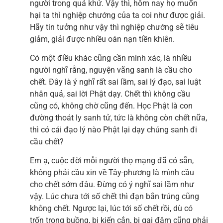
người trong quá khứ. Vậy thì, hôm nay họ muốn
hại ta thì nghiệp chướng của ta coi như được giải.
Hãy tin tưởng như vậy thì nghiệp chướng sẽ tiêu
giảm, giải được nhiều oán nạn tiền khiên.
Có một điều khác cũng cần minh xác, là nhiều
người nghĩ rằng, nguyện vãng sanh là cầu cho
chết. Đây là ý nghĩ rất sai lầm, sai lý đạo, sai luật
nhân quả, sai lời Phật dạy. Chết thì không cầu
cũng có, không chờ cũng đến. Học Phật là con
đường thoát ly sanh tử, tức là không còn chết nữa,
thì có cái đạo lý nào Phật lại dạy chúng sanh đi
cầu chết?
Em ạ, cuộc đời mỗi người thọ mạng đã có sẵn,
không phải cầu xin về Tây-phương là mình cầu
cho chết sớm đâu. Đừng có ý nghĩ sai lầm như
vậy. Lúc chưa tới số chết thì đạn bắn trúng cũng
không chết. Ngược lại, lúc tới số chết rồi, dù có
trốn trong buồng, bị kiến cắn, bị gai đâm cũng phải