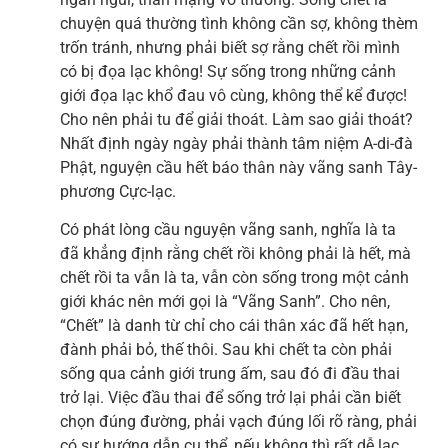
chuyện quá thường tình không cần sợ, không thèm
trốn tránh, nhưng phải biết sợ rằng chết rồi mình
có bị đọa lạc không! Sự sống trong những cảnh
giới đọa lạc khổ đau vô cùng, không thể kể được!
Cho nên phải tu để giải thoát. Làm sao giải thoát?
Nhất định ngày ngày phải thành tâm niệm A-di-đà
Phật, nguyện cầu hết báo thân này vãng sanh Tây-
phương Cực-lạc.
Có phát lòng cầu nguyện vãng sanh, nghĩa là ta
đã khẳng định rằng chết rồi không phải là hết, mà
chết rồi ta vẫn là ta, vẫn còn sống trong một cảnh
giới khác nên mới gọi là “Vãng Sanh”. Cho nên,
“Chết” là danh từ chỉ cho cái thân xác đã hết hạn,
đành phải bỏ, thế thôi. Sau khi chết ta còn phải
sống qua cảnh giới trung ấm, sau đó đi đầu thai
trở lại. Việc đầu thai để sống trở lại phải cần biết
chọn đúng đường, phải vạch đúng lối rõ ràng, phải
có sự hướng dẫn cụ thể, nếu không thì rất dễ lạc