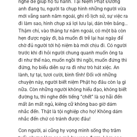
nghe để giúp họ tu hành. Tại Niệm Phật Đường
anh đang tu, người ta chụp hình những người vừa
mới vãng sanh năm ngoái, ghi rõ lịch sử, sự việc ra
đi làm sao, hình chụp xá lợi lưu lại, dán trên bảng…
Thậm chí, vào tháng tư năm ngoái, có một bà còn
hẹn được ngày đi, bà muốn đi trễ lại hai ngày để
chờ đủ người tới hộ niệm bà mới chịu đi. Có người
trước khi đi hỏi người chung quanh muốn ông ta
đi như thế nào, muốn ngồi thì ngồi, muốn đứng thì
đứng, họ biểu diễn sự ra đi như trò hát xiệc. An
lành, tự tại, tươi cười, bình tĩnh! Đối với những
chuyện này, người biết niệm Phật họ đâu còn lạ gì
nữa. Còn những người không hiểu đạo, không biết
đường tu, thì nghe đến tiếng “chết” là sợ hãi đến
mất ăn mất ngủ, kiêng cữ không bao giờ dám
nhắc đến. Thật là tội nghiệp cho họ! Không dám
nhắc đến chứ có tránh được đâu!
Con người, ai cũng hy vọng mình sống thọ trăm