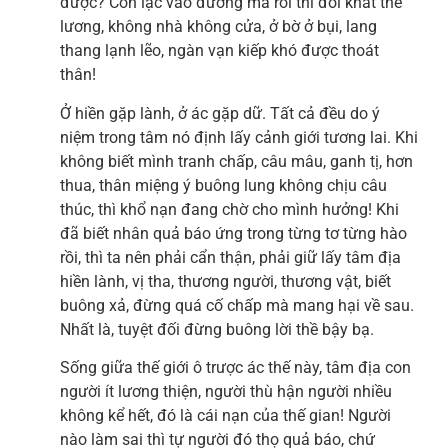
được? Còn lạc vào đường ma rồi thì đói khát thê
lương, không nhà không cửa, ở bờ ở bụi, lang
thang lạnh lẽo, ngàn vạn kiếp khó được thoát
thân!
Ở hiền gặp lành, ở ác gặp dữ. Tất cả đều do ý
niệm trong tâm nó định lấy cảnh giới tương lai. Khi
không biết mình tranh chấp, câu mâu, ganh tị, hơn
thua, thân miệng ý buông lung không chịu câu
thúc, thì khổ nạn đang chờ cho mình hưởng! Khi
đã biết nhân quả báo ứng trong từng tơ từng hào
rồi, thì ta nên phải cẩn thận, phải giữ lấy tâm địa
hiền lành, vị tha, thương người, thương vật, biết
buông xả, đừng quá cố chấp mà mang hại về sau.
Nhất là, tuyệt đối đừng buông lời thề bậy bạ.
Sống giữa thế giới ô trược ác thế này, tâm địa con
người ít lương thiện, người thù hận người nhiều
không kể hết, đó là cái nạn của thế gian! Người
nào làm sai thì tự người đó thọ quả báo, chứ