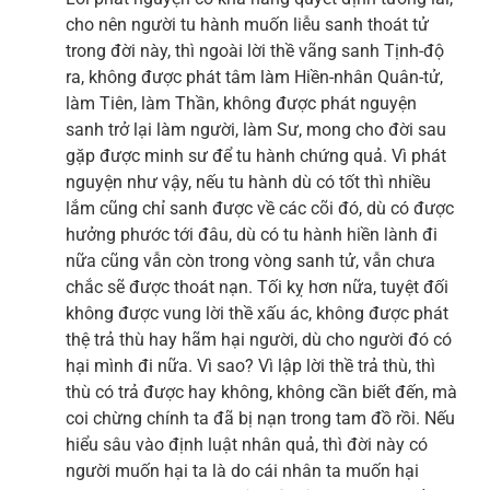
cho nên người tu hành muốn liễu sanh thoát tử
trong đời này, thì ngoài lời thề vãng sanh Tịnh-độ
ra, không được phát tâm làm Hiền-nhân Quân-tử,
làm Tiên, làm Thần, không được phát nguyện
sanh trở lại làm người, làm Sư, mong cho đời sau
gặp được minh sư để tu hành chứng quả. Vì phát
nguyện như vậy, nếu tu hành dù có tốt thì nhiều
lắm cũng chỉ sanh được về các cõi đó, dù có được
hưởng phước tới đâu, dù có tu hành hiền lành đi
nữa cũng vẫn còn trong vòng sanh tử, vẫn chưa
chắc sẽ được thoát nạn. Tối kỵ hơn nữa, tuyệt đối
không được vung lời thề xấu ác, không được phát
thệ trả thù hay hãm hại người, dù cho người đó có
hại mình đi nữa. Vì sao? Vì lập lời thề trả thù, thì
thù có trả được hay không, không cần biết đến, mà
coi chừng chính ta đã bị nạn trong tam đồ rồi. Nếu
hiểu sâu vào định luật nhân quả, thì đời này có
người muốn hại ta là do cái nhân ta muốn hại