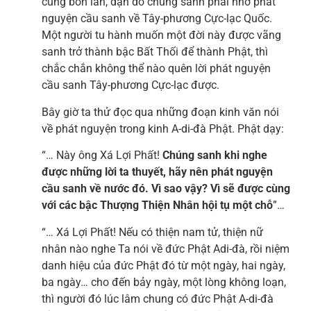
cũng bốn lần, dặn dò chúng sanh phải nhớ phát
nguyện cầu sanh về Tây-phương Cực-lạc Quốc.
Một người tu hành muốn một đời này được vãng
sanh trở thành bậc Bất Thối để thành Phật, thì
chắc chắn không thể nào quên lời phát nguyện
cầu sanh Tây-phương Cực-lạc được.
Bây giờ ta thử đọc qua những đoạn kinh văn nói
về phát nguyện trong kinh A-di-đà Phật. Phật dạy:
“… Này ông Xá Lợi Phất!
Chúng sanh khi nghe
được những lời ta thuyết, hãy nên phát nguyện
cầu sanh về nước đó. Vì sao vậy? Vì sẽ được cùng
với các bậc Thượng Thiện Nhân hội tụ một chỗ
”…
“… Xá Lợi Phất! Nếu có thiện nam tử, thiện nữ
nhân nào nghe Ta nói về đức Phật Adi-đà, rồi niệm
danh hiệu của đức Phật đó từ một ngày, hai ngày,
ba ngày… cho đến bảy ngày, một lòng không loạn,
thì người đó lúc lâm chung có đức Phật A-di-đà