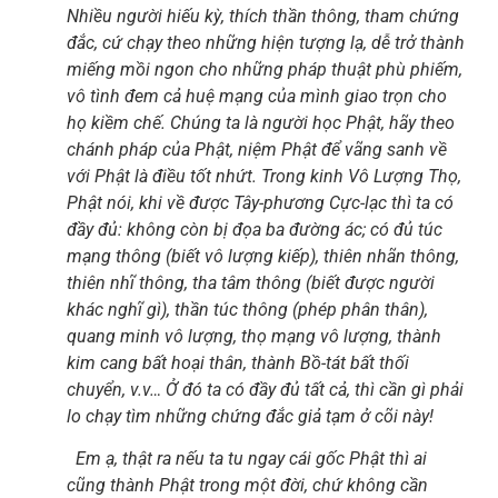
Nhiều người hiếu kỳ, thích thần thông, tham chứng
đắc, cứ chạy theo những hiện tượng lạ, dễ trở thành
miếng mồi ngon cho những pháp thuật phù phiếm,
vô tình đem cả huệ mạng của mình giao trọn cho
họ kiềm chế. Chúng ta là người học Phật, hãy theo
chánh pháp của Phật, niệm Phật để vãng sanh về
với Phật là điều tốt nhứt. Trong kinh Vô Lượng Thọ,
Phật nói, khi về được Tây-phương Cực-lạc thì ta có
đầy đủ: không còn bị đọa ba đường ác; có đủ túc
mạng thông (biết vô lượng kiếp), thiên nhãn thông,
thiên nhĩ thông, tha tâm thông (biết được người
khác nghĩ gì), thần túc thông (phép phân thân),
quang minh vô lượng, thọ mạng vô lượng, thành
kim cang bất hoại thân, thành Bồ-tát bất thối
chuyển, v.v… Ở đó ta có đầy đủ tất cả, thì cần gì phải
lo chạy tìm những chứng đắc giả tạm ở cõi này!
Em ạ, thật ra nếu ta tu ngay cái gốc Phật thì ai
cũng thành Phật trong một đời, chứ không cần