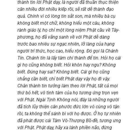
thành tin lời Phật dạy, là người đã thuần thục thiện
căn nhiều đời nhiều kiếp rồi, sẽ rất dễ thành đạo
quả. Chính vì có lòng tin sắt son, mà nhiều bà cụ
không biết một chữ, không hiểu một câu, không
rành giáo lý, họ chỉ một lòng niệm Phật cầu về Tây-
phương, họ đã vãng sanh về với Phật dễ dàng
trước bao nhiêu sự ngạc nhiên, lỡ làng của hạng
người trí thức, học cao, hiểu rộng. Đó gọi là Chánh
Tín. Chánh tín là lấy tâm chí thành để tin. Hỏi họ cái
gì họ cũng không biết. Hỏi khôn hay ngu? Không
biết. Đúng hay sai? Không biết. Cái gì họ cũng
chẳng cần biết, chỉ biết Phật dạy vậy họ đi vậy.
Chân thành tin tưởng làm theo lời Phật, tất cả mọi
thứ bỏ hết, vô tình tâm của họ tương ứng trọn vẹn
với Phật. Ngài Tịnh
Không nói, đây là những người
đã tích lũy thiện căn phước đức lớn vô cùng vô tận
rồi, ta không thể sánh bì với họ được. Ở họ tự nhiên
đã phát được cái Tâm Vô-Thượng Bồ-đề, tương ưng
với Phật. Phật dạy, hãy xa lánh phiền não, đừng