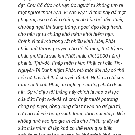
đạt. Chư Cổ đức nói, vạn ức người tu không tìm ra
một người thoát nạn. Vì sao vậy? Vì thời này đã mạt
pháp rồi, căn cơ của chúng sanh hầu hết đều thấp,
chướng ngại thì trùng trùng, ngoại đạo lộng hành,
cho nên tự tu chứng khó tránh khỏi hiểm nạn.
Chính vì thế mà trong rất nhiều kinh luận, Phật
nhắc nhở thường xuyên cho đệ tử rằng, thời kỳ mạt
pháp (nghĩa là sau khi Phật nhập diệt 2000 năm)
phải tu Tịnh-độ. Pháp môn niệm Phật chỉ cần Tín-
Nguyện-Trì
Danh niệm Phật, mà một đời này có thể
tiến tới bậc bất thối chuyển Bồ-tát. Nghĩa là chỉ còn
một đời thành Phật, dù nghiệp chướng chưa đoạn
hết. Sự vi diệu tối thắng này chính là nhờ oai lực
của đức Phật A-di-đà và chư Phật mười phương
đồng hộ niệm, đồng lòng đầu tư vào đó để gia trì,
cứu độ tất cả chúng sanh trong thời mạt pháp. Nếu
không nhờ vào lực gia trì của chư Phật, tự lấy tài
sức của mình đi lấy, khó có thể vượt qua biển