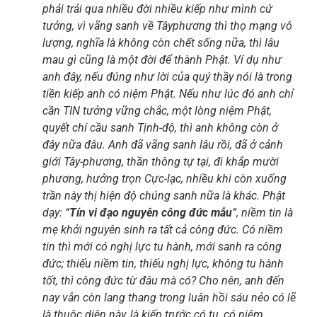
phải trải qua nhiều đời nhiều kiếp như mình cứ
tưởng, vì vãng sanh về Tâyphương thì thọ mạng vô
lượng, nghĩa là không còn chết sống nữa, thì lâu
mau gì cũng là một đời để thành Phật. Ví dụ như
anh đây, nếu đúng như lời của quý thầy nói là trong
tiền kiếp anh có niệm Phật. Nếu như lúc đó anh chỉ
cần TIN tưởng vững chắc, một lòng niệm Phật,
quyết chí cầu sanh Tịnh-độ, thì anh không còn ở
đây nữa đâu. Anh đã vãng sanh lâu rồi, đã ở cảnh
giới Tây-phương, thần thông tự tại, đi khắp mười
phương, hưởng trọn Cực-lạc, nhiều khi còn xuống
trần này thị hiện độ chúng sanh nữa là khác. Phật
dạy: “
Tín vi đạo nguyên công đức mẫu
”, niềm tin là
mẹ khởi nguyên sinh ra tất cả công đức. Có niềm
tin thì mới có nghị lực tu hành, mới sanh ra công
đức; thiếu niềm tin, thiếu nghị lực, không tu hành
tốt, thì công đức từ đâu mà có? Cho nên, anh đến
nay vẫn còn lang thang trong luân hồi sáu nẻo có lẽ
là thuộc diện này, là kiếp trước có tu, có niệm,