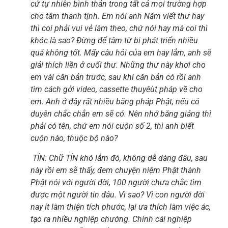
cứ tự nhiên bình thản trong tất cả mọi trường hợp
cho tâm thanh tịnh. Em nói anh Năm viết thư hay
thì coi phải vui vẻ làm theo, chứ nói hay mà coi thì
khóc là sao? Đừng để tâm từ bi phát triển nhiều
quá không tốt. Mấy câu hỏi của em hay lắm, anh sẽ
giải thích liền ở cuối thư. Những thư này khơi cho
em vài căn bản trước, sau khi căn bản có rồi anh
tìm cách gởi video, cassette thuyêùt pháp về cho
em. Anh ở đây rất nhiều băng pháp Phật, nếu có
duyên chắc chắn em sẽ có. Nên nhớ băng giảng thì
phải có tên, chứ em nói cuộn số 2, thì anh biết
cuộn nào, thuộc bộ nào?
TÍN: Chữ TÍN khó lắm đó, không dễ dàng đâu, sau
này rồi em sẽ thấy, đem chuyện niệm Phật thành
Phật nói với người đời, 100 người chưa chắc tìm
được một người tin đâu. Vì sao? Vì con người đời
nay ít làm thiện tích phước, lại ưa thích làm việc ác,
tạo ra nhiều nghiệp chướng. Chính cái nghiệp