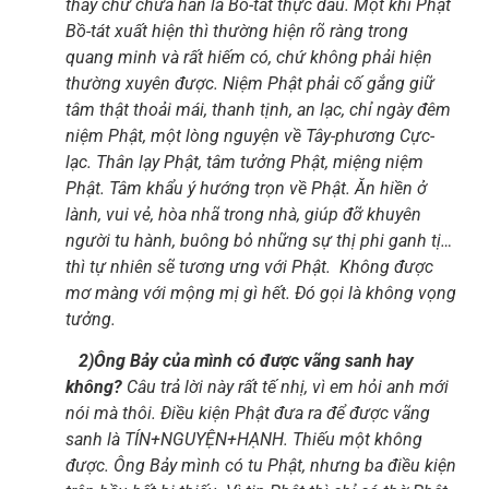
thấy chứ chưa hẳn là Bồ-tát thực đâu. Một khi Phật
Bồ-tát xuất hiện thì thường hiện rõ ràng trong
quang minh và rất hiếm có, chứ không phải hiện
thường xuyên được. Niệm Phật phải cố gắng giữ
tâm thật thoải mái, thanh tịnh, an lạc, chỉ ngày đêm
niệm Phật, một lòng nguyện về Tây-phương Cực-
lạc. Thân lạy Phật, tâm tưởng Phật, miệng niệm
Phật. Tâm khẩu ý hướng trọn về Phật. Ăn hiền ở
lành, vui vẻ, hòa nhã trong nhà, giúp đỡ khuyên
người tu hành, buông bỏ những sự thị phi ganh tị…
thì tự nhiên sẽ tương ưng với Phật. Không được
mơ màng với mộng mị gì hết. Đó gọi là không vọng
tưởng.
2)Ông Bảy của mình có được vãng sanh hay
không?
Câu trả lời này rất tế nhị, vì em hỏi anh mới
nói mà thôi. Điều kiện Phật đưa ra để được vãng
sanh là TÍN+NGUYỆN+HẠNH. Thiếu một không
được. Ông Bảy mình có tu Phật, nhưng ba điều kiện