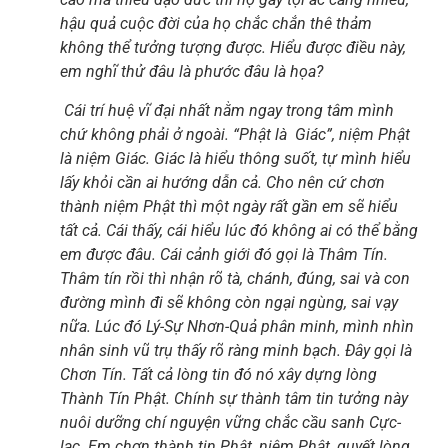
hậu quả cuộc đời của họ chắc chắn thê thảm
không thể tưởng tượng được. Hiểu được điều này,
em nghĩ thử đâu là phước đâu là họa?
Cái trí huệ vĩ đại nhất nằm ngay trong tâm mình
chứ không phải ở ngoài. “Phật là
Giác”, niệm Phật
là niệm Giác. Giác là hiểu thông suốt, tự mình hiểu
lấy khỏi cần ai hướng dẫn cả. Cho nên cứ chơn
thành niệm Phật thì một ngày rất gần em sẽ hiểu
tất cả. Cái thấy, cái hiểu lúc đó không ai có thể bằng
em được đâu. Cái cảnh giới đó gọi là Thâm Tín.
Thâm tín rồi thì nhận rõ tà, chánh, đúng, sai và con
đường mình đi sẽ không còn ngại ngùng, sai vạy
nữa. Lúc đó Lý-Sự Nhơn-Quả phân minh, mình nhìn
nhân sinh vũ trụ thấy rõ ràng minh bạch. Đây gọi là
Chơn Tín. Tất cả lòng tin đó nó xây dựng lòng
Thành Tín Phật. Chính sự thành tâm tin tưởng này
nuôi dưỡng chí nguyện vững chắc cầu sanh Cực-
lạc. Em chơn thành tin Phật, niệm Phật, quyết lòng