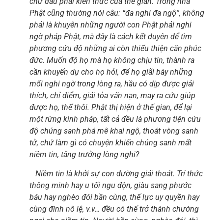
chứ đâu phải kiến thức của thế gian. Trong nhà
Phật cũng thường nói câu: “đa nghi đa ngộ”, không
phải là khuyên những người con Phật phải nghi
ngờ pháp Phật, mà đây là cách kết duyên để tìm
phương cứu độ những ai còn thiếu thiện căn phúc
đức. Muốn độ họ mà họ không chịu tin, thành ra
cần khuyến dụ cho họ hỏi, để họ giãi bày những
mối nghi ngờ trong lòng ra, hầu có dịp được giải
thích, chỉ điểm, giải tỏa vấn nạn, may ra cứu giúp
được họ, thế thôi. Phật thị hiện ở thế gian, để lại
một rừng kinh pháp, tất cả đều là phương tiện cứu
độ chúng sanh phá mê khai ngộ, thoát vòng sanh
tử, chứ làm gì có chuyện khiến chúng sanh mất
niềm tin, tăng trưởng lòng nghi?
Niềm tin là khởi sự con đường giải thoát. Trí thức
thông minh hay u tối ngu độn, giàu sang phước
báu hay nghèo đói bần cùng, thế lực uy quyền hay
cùng đinh nô lệ, v.v… đều có thể trở thành chướng