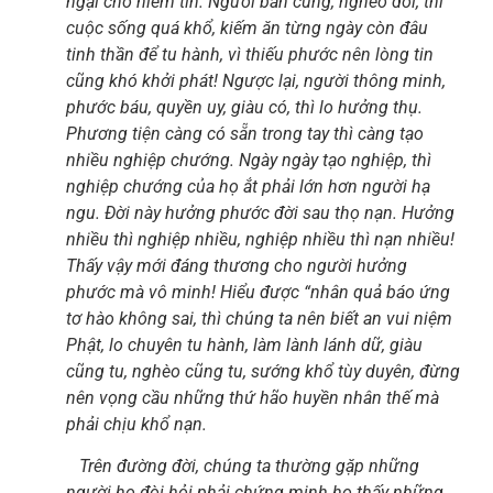
ngại cho niềm tin. Người bần cùng, nghèo đói, thì
cuộc sống quá khổ, kiếm ăn từng ngày còn đâu
tinh thần để tu hành, vì thiếu phước nên lòng tin
cũng khó khởi phát! Ngược lại, người thông minh,
phước báu, quyền uy, giàu có, thì lo hưởng thụ.
Phương tiện càng có sẵn trong tay thì càng tạo
nhiều nghiệp chướng. Ngày ngày tạo nghiệp, thì
nghiệp chướng của họ ắt phải lớn hơn người hạ
ngu. Đời này hưởng phước đời sau thọ nạn. Hưởng
nhiều thì nghiệp nhiều, nghiệp nhiều thì nạn nhiều!
Thấy vậy mới đáng thương cho người hưởng
phước mà vô minh! Hiểu được “nhân quả báo ứng
tơ hào không sai, thì chúng ta nên biết an vui niệm
Phật, lo chuyên tu hành, làm lành lánh dữ, giàu
cũng tu, nghèo cũng tu, sướng khổ tùy duyên, đừng
nên vọng cầu những thứ hão huyền nhân thế mà
phải chịu khổ nạn.
Trên đường đời, chúng ta thường gặp những
người họ đòi hỏi phải chứng minh họ thấy những