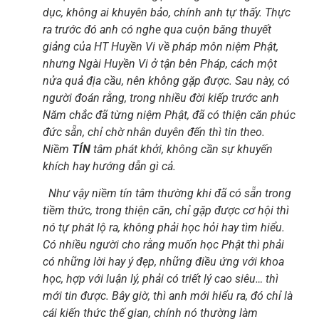
dục, không ai khuyên bảo, chính anh tự thấy. Thực
ra trước đó anh có nghe qua cuộn băng thuyết
giảng của HT Huyền Vi về pháp môn niệm Phật,
nhưng Ngài Huyền Vi ở tận bên Pháp, cách một
nửa quả địa cầu, nên không gặp được. Sau này, có
người đoán rằng, trong nhiều đời kiếp trước anh
Năm chắc đã từng niệm Phật, đã có thiện căn phúc
đức sẵn, chỉ chờ nhân duyên đến thì tin theo.
Niềm
TÍN
tâm phát khởi, không cần sự khuyến
khích hay hướng dẫn gì cả.
Như vậy niềm tín tâm thường khi đã có sẵn trong
tiềm thức, trong thiện căn, chỉ gặp được cơ hội thì
nó tự phát lộ ra, không phải học hỏi hay tìm hiểu.
Có nhiều người cho rằng muốn học Phật thì phải
có những lời hay ý đẹp, những điều ứng với khoa
học, hợp với luận lý, phải có triết lý cao siêu… thì
mới tin được. Bây giờ, thì anh mới hiểu ra, đó chỉ là
cái kiến thức thế gian, chính nó thường làm