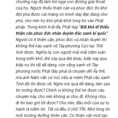
chướng này đã làm trở ngại con đường giải thoát
của họ. Người thiếu thiện căn và phúc đức thì khó
đột phá được cái màng vô minh dày đặc đang che
phủ, cho nên họ khó phát khởi lòng tin vào Phật
pháp. Trong kinh A-di-đà, Phật dạy “
Bất khả dĩ thiểu
thiện căn phúc đức nhân duyên đắc sanh bỉ quốc
”.
Người có ít thiện căn, phúc đức và nhân duyên thì
không thể nào sanh về Tây-phương Cực-lạc Thế
Giới được. Nghĩa là, con người mãi mãi trầm luân
trong biển khổ, đời này qua đời khác, kiếp này qua
kiếp nọ thì rất dễ dàng, còn vãng sanh về Tây-
phương nước Phật đâu phải là chuyện dễ! Ấy thế,
mà anh Năm vẫn cứ nói, nếu ai niệm Phật cầu sanh
Tịnh-độ thì được về. Nghe nói quá dễ dàng, làm sao
tin tưởng được? Chính vì không thể tin được vào
chuyện này, cho nên không ai chịu đi. Không chịu
đi thì bao giờ tới được? Cho nên, đầu mối của sự tu
hành là niềm tin. Tất cả đều ở chữ TÍN. Nhờ lòng tin
mới trưởng dưỡng thiện căn. Có thiện căn mới tạo