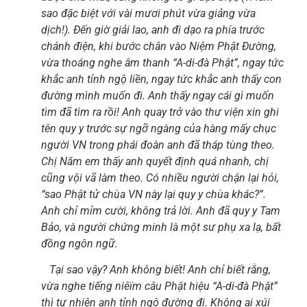
sao đặc biệt với vài mươi phút vừa giảng vừa
dịch!). Đến giờ giải lao, anh đi dạo ra phía trước
chánh điện, khi bước chân vào Niệm Phật Đường,
vừa thoáng nghe âm thanh “A-di-đà Phật”, ngay tức
khắc anh tỉnh ngộ liền, ngay tức khắc anh thấy con
đường mình muốn đi. Anh thấy ngay cái gì muốn
tìm đã tìm ra rồi! Anh quay trở vào thư viện xin ghi
tên quy y trước sự ngỡ ngàng của hàng mấy chục
người VN trong phái đoàn anh đã tháp tùng theo.
Chị Năm em thấy anh quyết định quá nhanh, chị
cũng vội vã làm theo. Có nhiều người chận lại hỏi,
“sao Phật tử chùa VN này lại quy y chùa khác?”.
Anh chỉ mỉm cười, không trả lời. Anh đã quy y Tam
Bảo, và người chứng minh là một sư phụ xa lạ, bất
đồng ngôn ngữ.
Tại sao vậy? Anh không biết! Anh chỉ biết rằng,
vừa nghe tiếng niêïm câu Phật hiệu “A-di-đà Phật”
thì tự nhiên anh tỉnh ngộ đường đi. Không ai xúi