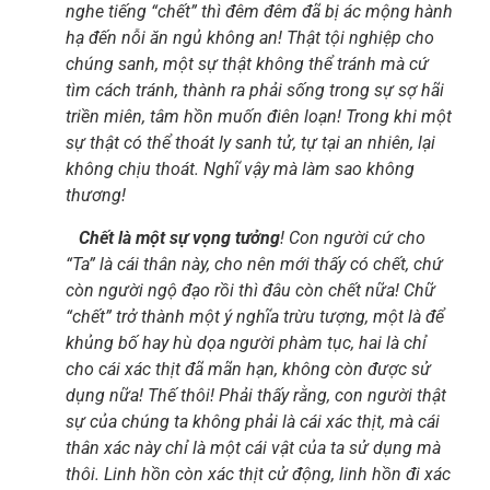
nghe tiếng “chết” thì đêm đêm đã bị ác mộng hành
hạ đến nỗi ăn ngủ không an! Thật tội nghiệp cho
chúng sanh, một sự thật không thể tránh mà cứ
tìm cách tránh, thành ra phải sống trong sự sợ hãi
triền miên, tâm hồn muốn điên loạn! Trong khi một
sự thật có thể thoát ly sanh tử, tự tại an nhiên, lại
không chịu thoát. Nghĩ vậy mà làm sao không
thương!
Chết là một sự vọng tưởng
! Con người cứ cho
“Ta” là cái thân này, cho nên mới thấy có chết, chứ
còn người ngộ đạo rồi thì đâu còn chết nữa! Chữ
“chết” trở thành một ý nghĩa trừu tượng, một là để
khủng bố hay hù dọa người phàm tục, hai là chỉ
cho cái xác thịt đã mãn hạn, không còn được sử
dụng nữa! Thế thôi! Phải thấy rằng, con người thật
sự của chúng ta không phải là cái xác thịt, mà cái
thân xác này chỉ là một cái vật của ta sử dụng mà
thôi. Linh hồn còn xác thịt cử động, linh hồn đi xác