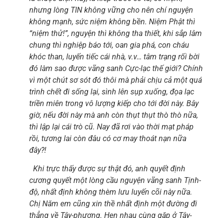
nhưng lòng TIN không vững cho nên chí nguyện
không mạnh, sức niệm không bền. Niệm Phật thì
“niệm thử!”, nguyện thì không tha thiết, khi sắp lâm
chung thì nghiệp báo tới, oan gia phá, con cháu
khóc than, luyến tiếc cái nhà, v.v… tâm trạng rối bời
đó làm sao được vãng sanh Cực-lạc thế giới? Chính
vì một chút sơ sót đó thôi mà phải chịu cả một quá
trình chết đi sống lại, sình lên sụp xuống, đọa lạc
triền miên trong vô lượng kiếp cho tới đời này. Bây
giờ, nếu đời này mà anh còn thụt thụt thò thò nữa,
thì lập lại cái trò cũ. Nay đã rơi vào thời mạt pháp
rồi, tương lai còn đâu có cơ may thoát nạn nữa
đây?!
Khi trực thấy được sự thật đó, anh quyết định
cương quyết một lòng cầu nguyện vãng sanh Tịnh-
độ, nhất định không thèm lưu luyến cõi này nữa.
Chị Năm em cũng xin thề nhất định một đường đi
thẳng về Tây-phương. Hẹn nhau cùng gặp ở Tây-