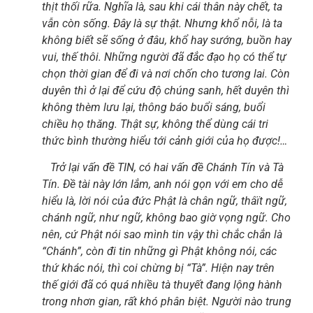
thịt thối rữa. Nghĩa là, sau khi cái thân này chết, ta
vẫn còn sống. Đây là sự thật. Nhưng khổ nỗi, là ta
không biết sẽ sống ở đâu, khổ hay sướng, buồn hay
vui, thế thôi. Những người đã đắc đạo họ có thể tự
chọn thời gian để đi và nơi chốn cho tương lai. Còn
duyên thì ở lại để cứu độ chúng sanh, hết duyên thì
không thèm lưu lại, thông báo buổi sáng, buổi
chiều họ thăng. Thật sự, không thể dùng cái tri
thức bình thường hiểu tới cảnh giới của họ được!…
Trở lại vấn đề TIN, có hai vấn đề Chánh Tín và Tà
Tín. Đề tài này lớn lắm, anh nói gọn với em cho dễ
hiểu là, lời nói của đức Phật là chân ngữ, thâït ngữ,
chánh ngữ, như ngữ, không bao giờ vọng ngữ. Cho
nên, cứ Phật nói sao mình tin vậy thì chắc chắn là
“Chánh”, còn đi tin những gì Phật không nói, các
thứ khác nói, thì coi chừng bị “Tà”. Hiện nay trên
thế giới đã có quá nhiều tà thuyết đang lộng hành
trong nhơn gian, rất khó phân biệt. Người nào trung