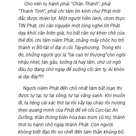
Cho nên tu hành phải “Chân Thành”, phải
“Thanh Tịnh”, phải chí tâm tin kính chư
Phật mới
đắc được thiện lợi. Một người hiền lành, chơn thực
TIN Phật, chỉ cần nguyện một lòng nghe lời Phật
dạy, khỏi cần biện giải, họ bất cần sự khen chê của
thế đời, chí tâm niệm Phật, chẳng mấy chốc họ trở
thành vị Bồ-tát vĩ đại ở cõi Tây-phương. Trong khi
đó, những người gọi là “tài cao trí thượng”còn ngồi
nhậu nhẹt, tán gẫu, tưởng là hay lắm, chứ có ngờ
đâu họ đang chờ ngày để xuống cõi âm ty. Ai khôn
ai dại đây?!!!
Người niệm Phật đến chỗ nhất tâm bất loạn thì
được tự tại, tự tại sống, tự tại vãng sanh. Khi muốn
đi, ta liệng cái xác thịt lại rồi vẫy tay chào rồi nương
theo quang minh của Phật để về cõi Cực-lạc An
Dưỡng, thần thông biến hóa bao trùm vũ trụ, thảnh
thơi tu hành chờ ngày thành Phật. Còn người
không biết đạo thì sợ chết đến tâm thần khủng bố,