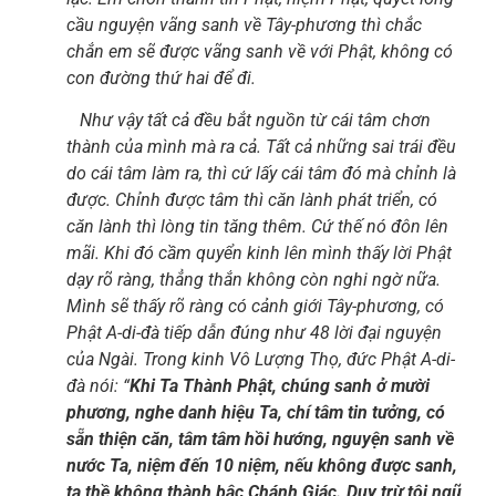
cầu nguyện vãng sanh về Tây-phương thì chắc
chắn em sẽ được vãng sanh về với Phật, không có
con đường thứ hai để đi.
Như vậy tất cả đều bắt nguồn từ cái tâm chơn
thành của mình mà ra cả. Tất cả những sai trái đều
do cái tâm làm ra, thì cứ lấy cái tâm đó mà chỉnh là
được. Chỉnh được tâm thì căn lành phát triển, có
căn lành thì lòng tin tăng thêm. Cứ thế nó đôn lên
mãi. Khi đó cầm quyển kinh lên mình thấy lời Phật
dạy rõ ràng, thẳng thắn không còn nghi ngờ nữa.
Mình sẽ thấy rõ ràng có cảnh giới Tây-phương, có
Phật A-di-đà tiếp dẫn đúng như 48 lời đại nguyện
của Ngài. Trong kinh Vô Lượng Thọ, đức Phật A-di-
đà nói: “
Khi Ta Thành Phật, chúng sanh ở mười
phương, nghe danh hiệu Ta, chí tâm tin tưởng, có
sẵn thiện căn, tâm tâm hồi hướng, nguyện sanh về
nước Ta, niệm đến 10 niệm, nếu không được sanh,
ta thề không thành bậc Chánh Giác. Duy trừ tội ngũ