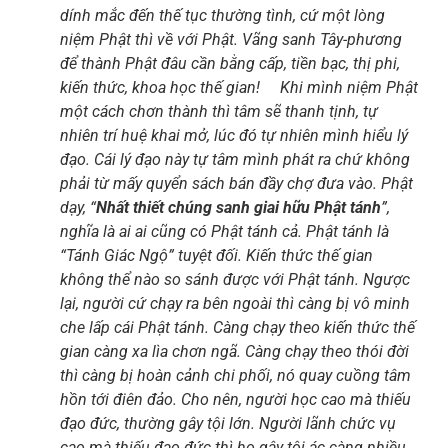
dính mắc đến thế tục thường tình, cứ một lòng
niệm Phật thì về với Phật. Vãng sanh Tây-phương
để thành Phật đâu cần bằng cấp, tiền bạc, thị phi,
kiến thức, khoa học thế gian!
Khi mình niệm Phật
một cách chơn thành thì tâm sẽ thanh tịnh, tự
nhiên trí huệ khai mở, lúc đó tự nhiên mình hiểu lý
đạo. Cái lý đạo này tự tâm mình phát ra chứ không
phải từ mấy quyển sách bán đầy chợ đưa vào. Phật
dạy, “
Nhất thiết chúng sanh giai hữu Phật tánh
”,
nghĩa là ai ai cũng có Phật tánh cả. Phật tánh là
“Tánh Giác Ngộ” tuyệt đối. Kiến thức thế gian
không thể nào so sánh được với Phật tánh. Ngược
lại, người cứ chạy ra bên ngoài thì càng bị vô minh
che lấp cái Phật tánh. Càng chạy theo kiến thức thế
gian càng xa lìa chơn ngã. Càng chạy theo thói đời
thì càng bị hoàn cảnh chi phối, nó quay cuồng tâm
hồn tới điên đảo. Cho nên, người học cao mà thiếu
đạo đức, thường gây tội lớn. Người lãnh chức vụ
cao mà thiếu đạo đức thì họ gây tội ác càng nhiều,