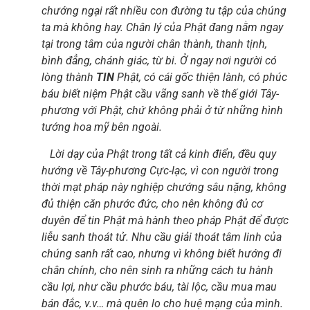
chướng ngại rất nhiều con đường tu tập của chúng
ta mà không hay. Chân lý của Phật đang nằm ngay
tại trong tâm của người chân thành, thanh tịnh,
bình đẳng, chánh giác, từ bi. Ở ngay nơi người có
lòng thành
TIN
Phật, có cái gốc thiện lành, có phúc
báu biết niệm Phật cầu vãng sanh về thế giới Tây-
phương với Phật, chứ không phải ở từ những hình
tướng hoa mỹ bên ngoài.
Lời dạy của Phật trong tất cả kinh điển, đều quy
hướng về Tây-phương Cực-lạc, vì con người trong
thời mạt pháp này nghiệp chướng sâu nặng, không
đủ thiện căn phước đức, cho nên không đủ cơ
duyên để tin Phật mà hành theo pháp Phật để được
liễu sanh thoát tử. Nhu cầu giải thoát tâm linh của
chúng sanh rất cao, nhưng vì không biết hướng đi
chân chính, cho nên sinh ra những cách tu hành
cầu lợi, như cầu phước báu, tài lộc, cầu mua mau
bán đắc, v.v… mà quên lo cho huệ mạng của mình.