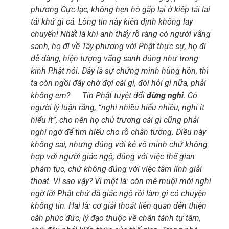
phương Cực-lạc, không hẹn hò gặp lại ở kiếp tái lai
tái khứ gì cả. Lòng tin này kiên định không lay
chuyển! Nhất là khi anh thấy rõ ràng có người vãng
sanh, họ đi về Tây-phương với Phật thực sự, họ đi
dễ dàng, hiện tượng vãng sanh đúng như trong
kinh Phật nói. Đây là sự chứng minh hùng hồn, thì
ta còn ngồi đây chờ đợi cái gì, đòi hỏi gì nữa, phải
không em?
Tin Phật tuyệt đối
đừng nghi
. Có
người lý luận rằng, “nghi nhiều hiểu nhiều, nghi ít
hiểu ít”, cho nên họ chủ trương cái gì cũng phải
nghi ngờ để tìm hiểu cho rõ chân tướng. Điều này
không sai, nhưng đúng với kẻ vô minh chứ không
hợp với người giác ngộ, đúng với việc thế gian
phàm tục, chứ không đúng với việc tâm linh giải
thoát. Vì sao vậy? Vì một là: còn mê muội mới nghi
ngờ lời Phật chứ đã giác ngộ rồi làm gì có chuyện
không tin. Hai là: cơ giải thoát liên quan đến thiện
căn phúc đức, lý đạo thuộc về chân tánh tự tâm,