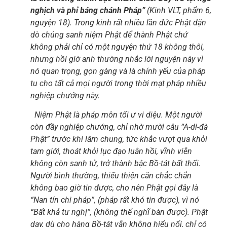
nghịch và phỉ báng chánh Pháp”
(Kinh VLT, phẩm 6,
nguyện 18). Trong kinh rất nhiều lần đức Phật dặn
dò chúng sanh niệm Phật để thành Phật chứ
không phải chỉ có một nguyện thứ 18 không thôi,
nhưng hồi giờ anh thường nhắc lời nguyện này vì
nó quan trọng, gọn gàng và là chính yếu của pháp
tu cho tất cả mọi người trong thời mạt pháp nhiều
nghiệp chướng này.
Niệm Phật là pháp môn tối ư vi diệu. Một người
còn đầy nghiệp chướng, chỉ nhờ mười câu “A-di-đà
Phật” trước khi lâm chung, tức khắc vượt qua khỏi
tam giới, thoát khỏi lục đạo luân hồi, vĩnh viễn
không còn sanh tử, trở thành bậc Bồ-tát bất thối.
Người bình thường, thiếu thiện căn chắc chắn
không bao giờ tin được, cho nên Phật gọi đây là
“Nan tín chi pháp”, (pháp rất khó tin được), vì nó
“Bất khả tư nghị”, (không thể nghĩ bàn được). Phật
dạy, dù cho hàng Bồ-tát vẫn không hiểu nổi, chỉ có