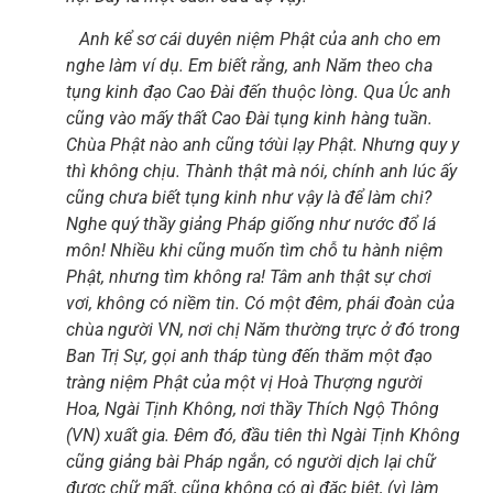
Anh kể sơ cái duyên niệm Phật của anh cho em
nghe làm ví dụ. Em biết rằng, anh Năm theo cha
tụng kinh đạo Cao Đài đến thuộc lòng. Qua Úc anh
cũng vào mấy thất Cao Đài tụng kinh hàng tuần.
Chùa Phật nào anh cũng tớùi lạy Phật. Nhưng quy y
thì không chịu. Thành thật mà nói, chính anh lúc ấy
cũng chưa biết tụng kinh như vậy là để làm chi?
Nghe quý thầy giảng Pháp giống như nước đổ lá
môn! Nhiều khi cũng muốn tìm chỗ tu hành niệm
Phật, nhưng tìm không ra! Tâm anh thật sự chơi
vơi, không có niềm tin. Có một đêm, phái đoàn của
chùa người VN, nơi chị Năm thường trực ở đó trong
Ban Trị Sự, gọi anh tháp tùng đến thăm một đạo
tràng niệm Phật của một vị Hoà Thượng người
Hoa, Ngài Tịnh Không, nơi thầy Thích Ngộ Thông
(VN) xuất gia. Đêm đó, đầu tiên thì Ngài Tịnh Không
cũng giảng bài Pháp ngắn, có người dịch lại chữ
được chữ mất, cũng không có gì đặc biệt, (vì làm