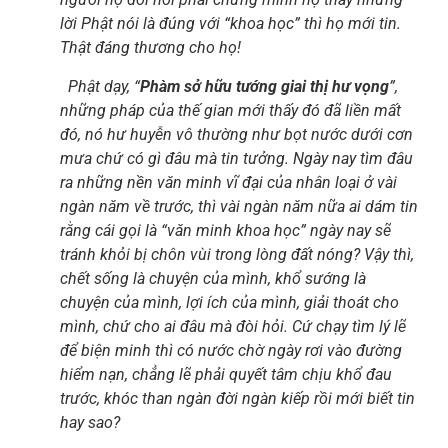
lời Phật nói là đúng với “khoa học” thì họ mới tin.
Thật đáng thương cho họ!
Phật dạy, “
Phàm sở hữu tướng giai thị hư vọng
”,
những pháp của thế gian mới thấy đó đã liền mất
đó, nó hư huyễn vô thường như bọt nước dưới cơn
mưa chứ có gì đâu mà tin tưởng. Ngày nay tìm đâu
ra những nền văn minh vĩ đại của nhân loại ở vài
ngàn năm về trước, thì vài ngàn năm nữa ai dám tin
rằng cái gọi là “văn minh khoa học” ngày nay sẽ
tránh khỏi bị chôn vùi trong lòng đất nóng? Vậy thì,
chết sống là chuyện của mình, khổ sướng là
chuyện của mình, lợi ích của mình, giải thoát cho
mình, chứ cho ai đâu mà đòi hỏi. Cứ chạy tìm lý lẽ
để biện minh thì có nước chờ ngày rơi vào đường
hiểm nạn, chẳng lẽ phải quyết tâm chịu khổ đau
trước, khóc than ngàn đời ngàn kiếp rồi mới biết tin
hay sao?