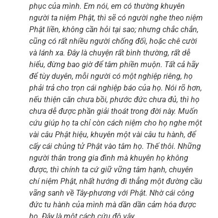
phục của mình. Em nói, em có thường khuyên
người ta niệm Phật, thì sẽ có người nghe theo niệm
Phật liền, không cần hỏi tại sao; nhưng chắc chắn,
cũng có rất nhiều người chống đối, hoặc chê cười
và lánh xa. Đây là chuyện rất bình thường, rất dễ
hiểu, đừng bao giờ để tâm phiền muộn. Tất cả hãy
để tùy duyên, mỗi người có một nghiệp riêng, họ
phải trả cho trọn cái nghiệp báo của họ. Nói rõ hơn,
nếu thiện căn chưa bồi, phước đức chưa đủ, thì họ
chưa dễ được phần giải thoát trong đời này. Muốn
cứu giúp họ ta chỉ còn cách niệm cho họ nghe một
vài câu Phật hiệu, khuyên một vài câu tu hành, để
cấy cái chủng tử Phật vào tâm họ. Thế thôi. Những
người thân trong gia đình mà khuyên họ không
được, thì chính ta cứ giữ vững tâm hạnh, chuyên
chí niệm Phật, nhất hướng đi thẳng một đường cầu
vãng sanh về Tây-phương với Phật. Nhờ cái công
đức tu hành của mình mà dần dần cảm hóa được
họ. Đây là một cách cứu độ vậy.