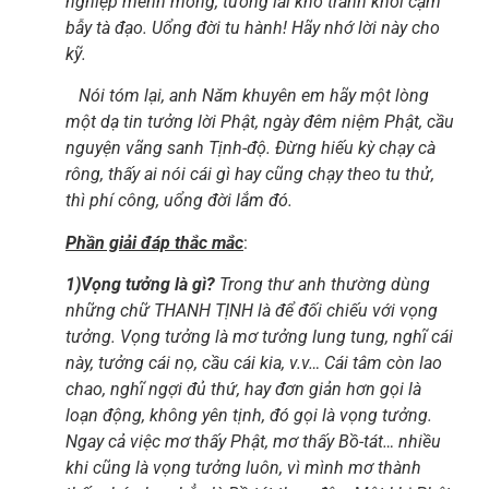
nghiệp mênh mông, tương lai khó tránh khỏi cạm
bẫy tà đạo. Uổng đời tu hành! Hãy nhớ lời này cho
kỹ.
Nói tóm lại, anh Năm khuyên em hãy một lòng
một dạ tin tưởng lời Phật, ngày đêm niệm Phật, cầu
nguyện vãng sanh Tịnh-độ. Đừng hiếu kỳ chạy cà
rông, thấy ai nói cái gì hay cũng chạy theo tu thử,
thì phí công, uổng đời lắm đó.
Phần giải đáp thắc mắc
:
1)Vọng tưởng là gì?
Trong thư anh thường dùng
những chữ THANH TỊNH là để đối chiếu với vọng
tưởng. Vọng tưởng là mơ tưởng lung tung, nghĩ cái
này, tưởng cái nọ, cầu cái kia, v.v… Cái tâm còn lao
chao, nghĩ ngợi đủ thứ, hay đơn giản hơn gọi là
loạn động, không yên tịnh, đó gọi là vọng tưởng.
Ngay cả việc mơ thấy Phật, mơ thấy Bồ-tát… nhiều
khi cũng là vọng tưởng luôn, vì mình mơ thành