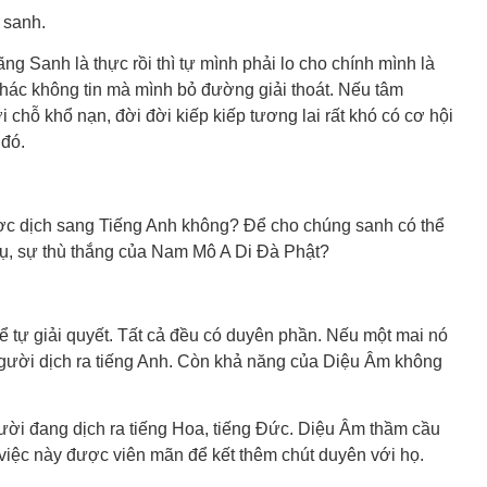
 sanh.
g Sanh là thực rồi thì tự mình phải lo cho chính mình là
hác không tin mà mình bỏ đường giải thoát. Nếu tâm
 tới chỗ khổ nạn, đời đời kiếp kiếp tương lai rất khó có cơ hội
 đó.
c dịch sang Tiếng Anh không? Để cho chúng sanh có thể
trụ, sự thù thắng của Nam Mô A Di Đà Phật?
ể tự giải quyết. Tất cả đều có duyên phần. Nếu một mai nó
người dịch ra tiếng Anh. Còn khả năng của Diệu Âm không
gười đang dịch ra tiếng Hoa, tiếng Đức. Diệu Âm thầm cầu
 việc này được viên mãn để kết thêm chút duyên với họ.