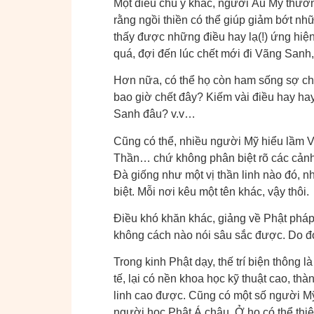
Một điều chú ý khác, người Âu Mỹ thường
rằng ngồi thiền có thể giúp giảm bớt nh
thấy được những điều hay lạ(!) ứng hiện
quá, đợi đến lúc chết mới đi Vãng Sanh, 
Hơn nữa, có thể họ còn ham sống sợ chế
bao giờ chết đây? Kiếm vài điều hay ha
Sanh đâu? v.v…
Cũng có thể, nhiều người Mỹ hiểu lầm Vã
Thần… chứ không phân biệt rõ các cảnh
Đà giống như một vị thần linh nào đó, n
biệt. Mỗi nơi kêu một tên khác, vậy thôi.
Điều khó khăn khác, giảng về Phật pháp
không cách nào nói sâu sắc được. Do đó
Trong kinh Phật dạy, thế trí biện thông
tế, lại có nền khoa học kỹ thuật cao, t
linh cao được. Cũng có một số người Mỹ
người học Phật Á châu. Ở họ có thể thiên