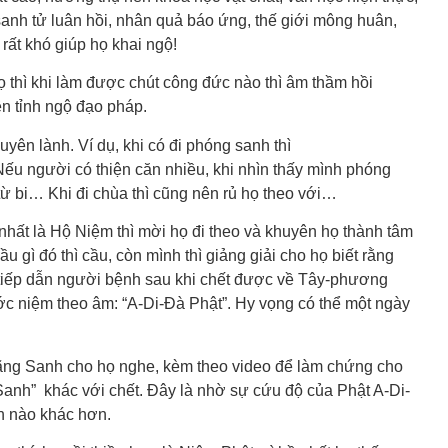
nh tử luân hồi, nhân quả báo ứng, thế giới mông huân,
ất khó giúp họ khai ngộ!
ọ thì khi làm được chút công đức nào thì âm thầm hồi
n tỉnh ngộ đạo pháp.
uyên lành. Ví dụ, khi có đi phóng sanh thì
 Nếu người có thiện căn nhiều, khi nhìn thấy mình phóng
 từ bi… Khi đi chùa thì cũng nên rủ họ theo với…
 nhất là Hộ Niệm thì mời họ đi theo và khuyên họ thành tâm
gì đó thì cầu, còn mình thì giảng giải cho họ biết rằng
tiếp dẫn người bệnh sau khi chết được về Tây-phương
c niệm theo âm: “A-Di-Đà Phật”. Hy vọng có thể một ngày
ãng Sanh cho họ nghe, kèm theo video để làm chứng cho
g Sanh” khác với chết. Đây là nhờ sự cứu độ của Phật A-Di-
h nào khác hơn.