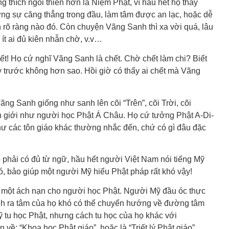
 thích ngồi thiền hơn là Niệm Phật, vì hầu hết họ thấy
ững sự căng thẳng trong đầu, làm tâm được an lạc, hoặc dễ
 rõ ràng nào đó. Còn chuyện Vãng Sanh thì xa vời quá, lâu
ít ai đủ kiên nhẫn chờ, v.v…
t! Họ cứ nghĩ Vãng Sanh là chết. Chờ chết làm chi? Biết
y trước không hơn sao. Hồi giờ có thấy ai chết mà Vãng
ng Sanh giống như sanh lên cõi “Trên”, cõi Trời, cõi
 giới như người học Phật Á Châu. Họ cứ tưởng Phật A-Di-
hư các tôn giáo khác thường nhắc đến, chứ có gì đâu đặc
 phải có đủ từ ngữ, hầu hết người Việt Nam nói tiếng Mỹ
, bảo giúp một người Mỹ hiểu Phật pháp rất khó vậy!
 là một ách nạn cho người học Phật. Người Mỹ đầu óc thực
hành ra tâm của họ khó có thể chuyển hướng về đường tâm
 tu học Phật, nhưng cách tu học của họ khác với
 về: “Khoa học Phật giáo”, hoặc là “Triết lý Phật giáo”.