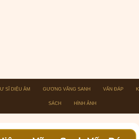
Ư SĨ DIỆU ÂM
GƯƠNG VÃNG SANH
VẤN ĐÁP
K
SÁCH
HÌNH ẢNH