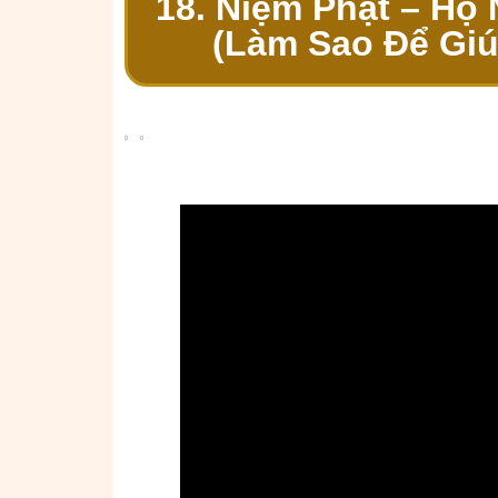
18. Niệm Phật – Hộ
(Làm Sao Để Gi