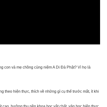
ng con và mẹ chồng cùng niệm A Di Đà Phật? Vì họ là
theo hiện thực, thích về những gì cụ thể trước mắt, ít khi
 cao, hưởng thụ nền khoa học vật chất, văn học hiện thực,