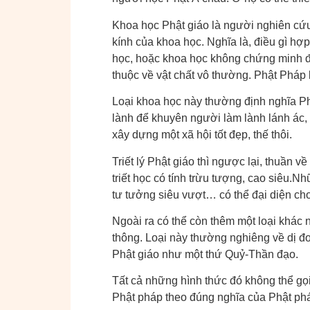
Khoa học Phật giáo là người nghiên cứu
kính của khoa học. Nghĩa là, điều gì hợ
học, hoặc khoa học không chứng minh đư
thuộc về vật chất vô thường. Phật Pháp 
Loại khoa học này thường định nghĩa Ph
lành để khuyên người làm lành lánh ác,
xây dựng một xã hội tốt đẹp, thế thôi.
Triết lý Phật giáo thì ngược lại, thuần v
triết học có tính trừu tượng, cao siêu.N
tư tưởng siêu vượt… có thể đại diện cho
Ngoài ra có thể còn thêm một loại khác n
thông. Loại này thường nghiêng về dị đo
Phật giáo như một thứ Quỷ-Thần đạo.
Tất cả những hình thức đó không thể gọ
Phật pháp theo đúng nghĩa của Phật phá