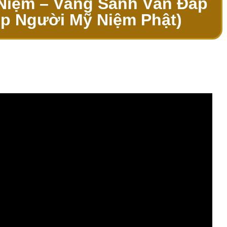
 Niệm – Vãng Sanh Vấn Đáp
úp Người Mỹ Niệm Phật)