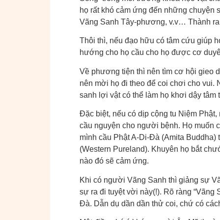
họ rất khó cảm ứng đến những chuyện sa
Vãng Sanh Tây-phương, v.v… Thành ra r
Thôi thì, nếu đạo hữu có tâm cứu giúp h
hướng cho họ cầu cho họ được cơ duyê
Về phương tiện thì nên tìm cơ hội gieo d
nên mời họ đi theo để coi chơi cho vui.
sanh lợi vật có thể làm họ khơi dậy tâm
Đặc biệt, nếu có dịp cộng tu Niệm Phật,
cầu nguyện cho người bệnh. Họ muốn cầu 
mình cầu Phật A-Di-Đà (Amita Buddha) 
(Western Pureland). Khuyên họ bắt chướ
nào đó sẽ cảm ứng.
Khi có người Vãng Sanh thì giảng sự V
sự ra đi tuyệt vời này(!). Rõ ràng “Vãn
Đà. Dẫn dụ dần dần thử coi, chứ có các