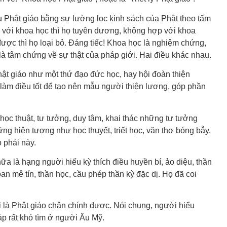
 Phật giáo bằng sự lường lọc kinh sách của Phật theo tấm
p với khoa học thì họ tuyên dương, không hợp với khoa
ợc thì họ loại bỏ. Đáng tiếc! Khoa học là nghiệm chứng,
là tâm chứng về sự thật của pháp giới. Hai điều khác nhau.
ật giáo như một thứ đạo đức học, hay hội đoàn thiện
 làm điều tốt để tạo nên mẫu người thiện lương, góp phần
ề học thuật, tư tưởng, duy tâm, khai thác những tư tưởng
hững hiện tượng như học thuyết, triết học, văn thơ bóng bẫy,
 phái này.
ữa là hạng nguời hiếu kỳ thích điều huyền bí, ảo diệu, thần
an mê tín, thần học, cầu phép thần kỳ đặc dị. Họ đã coi
i là Phật giáo chân chính được. Nói chung, người hiểu
p rất khó tìm ở người Âu Mỹ.