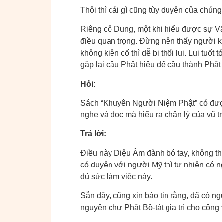
Thôi thì cái gì cũng tùy duyên của chúng
Riêng cô Dung, một khi hiểu được sự Vãn
điều quan trọng. Đừng nên thấy người k
không kiên cố thì dễ bị thối lui. Lui tuốt
gặp lại câu Phật hiệu để cầu thành Phật
Hỏi:
Sách “Khuyên Người Niệm Phật” có đượ
nghe và đọc mà hiểu ra chân lý của vũ 
Trả lời:
Điều này Diệu Âm đành bó tay, không th
có duyên với người Mỹ thì tự nhiên có 
đủ sức làm việc này.
Sẵn đây, cũng xin báo tin rằng, đã có n
nguyện chư Phật Bồ-tát gia trì cho công