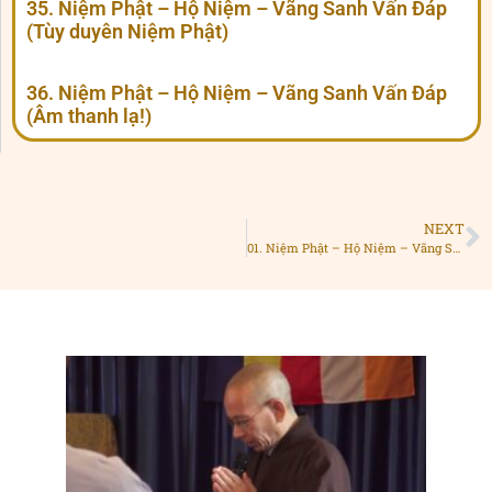
35. Niệm Phật – Hộ Niệm – Vãng Sanh Vấn Đáp
(Tùy duyên Niệm Phật)
36. Niệm Phật – Hộ Niệm – Vãng Sanh Vấn Đáp
(Âm thanh lạ!)
NEXT
01. Niệm Phật – Hộ Niệm – Vãng Sanh Vấn Đáp (Y Pháp Bất Y Nhân)
Ngườ
đượ
hộ
niệ
nếu
khôn