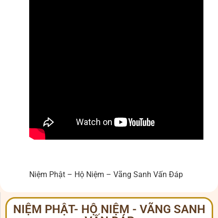
Niệm Phật – Hộ Niệm – Vãng Sanh Vấn Đáp
NIỆM PHẬT- HỘ NIỆM - VÃNG SANH