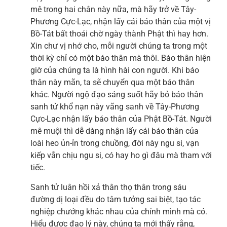
mê trong hai chân này nữa, mà hãy trở về Tây-
Phương Cực-Lạc, nhận lấy cái báo thân của một vị
Bồ-Tát bất thoái chờ ngày thành Phật thì hay hơn.
Xin chư vị nhớ cho, mỗi người chúng ta trong một
thời kỳ chỉ có một báo thân mà thôi. Báo thân hiện
giờ của chúng ta là hình hài con người. Khi báo
thân này mãn, ta sẽ chuyển qua một báo thân
khác. Người ngộ đạo sáng suốt hãy bỏ báo thân
sanh tử khổ nạn này vãng sanh về Tây-Phương
Cực-Lạc nhận lấy báo thân của Phật Bồ-Tát. Người
mê muội thì dễ dàng nhận lấy cái báo thân của
loài heo ủn-ỉn trong chuồng, đời này ngu si, vạn
kiếp vẫn chịu ngu si, có hay ho gì đâu mà tham với
tiếc.
Sanh tử luân hồi xả thân thọ thân trong sáu
đường dị loại đều do tâm tưởng sai biệt, tạo tác
nghiệp chướng khác nhau của chính mình mà có.
Hiểu được đạo lý này, chúng ta mới thấy rằng,