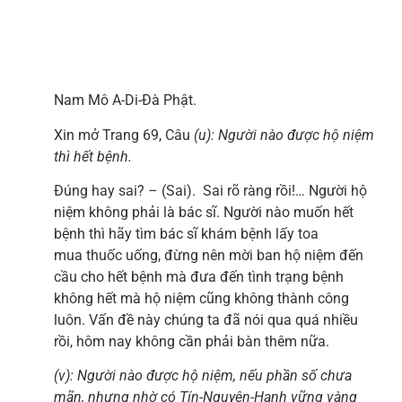
Nam Mô A-Di-Đà Phật.
Xin mở Trang 69, Câu
(u): Người nào được hộ niệm
thì hết bệnh.
Đúng hay sai? – (Sai). Sai rõ ràng rồi!… Người hộ
niệm không phải là bác sĩ. Người nào muốn hết
bệnh thì hãy tìm bác sĩ khám bệnh lấy toa
mua thuốc uống, đừng nên mời ban hộ niệm đến
cầu cho hết bệnh mà đưa đến tình trạng bệnh
không hết mà hộ niệm cũng không thành công
luôn. Vấn đề này chúng ta đã nói qua quá nhiều
rồi, hôm nay không cần phải bàn thêm nữa.
(v): Người nào được hộ niệm, nếu phần số chưa
mãn, nhưng nhờ có Tín-Nguyện-Hạnh vững vàng