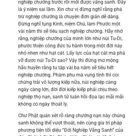
nghiệp chướng trước rồi mới được vãng sanh. Đây
là ý niệm sai lầm. Xin chư vị đừng nghĩ rằng phá
trừ nghiệp chướng là chuyện đơn giản dễ dàng.
Đừng nghĩ tụng Kinh, niệm Chú, làm Phước một
vài năm thì sẽ tiêu sạch nghiệp chướng. Hãy nhớ
rằng, nghiệp chướng của mình lớn như núi Tu-Di,
phước thiện công đức tu hành trong một đời này
nhỏ nhen như hạt cát. Lấy lực của hạt cát mà phá
vỡ được núi Tu-Di sao? Vậy thì đừng mơ mộng
hão huyền rằng tu tập vài ba năm sẽ tiêu hết
nghiệp chướng. Phàm phu mà vụng tính thì coi
chừng trải vô lượng kiếp nữa, núi nghiệp càng
ngày càng lớn, đời đời kiếp kiếp phải chịu theo
nghiệp thọ nạn, sanh tử luân hồi đọa lạc mãi mãi
không có ngày thoát ly.
Chư Phật quán xét rõ ràng chướng nạn này chúng
sanh không thể vượt thoát, nên cùng gia trì pháp
phương tiện tối diệu “Đới Nghiệp Vãng Sanh” của