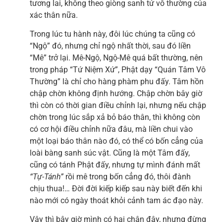
tương lai, không theo giòng sanh tử vô thường của
xác thân nữa.
Trong lúc tu hành này, đôi lúc chúng ta cũng có
“Ngộ” đó, nhưng chỉ ngộ nhất thời, sau đó liền
“Mê” trở lại. Mê-Ngộ, Ngộ-Mê quá bất thường, nên
trong pháp “Tứ Niệm Xứ”, Phật dạy “Quán Tâm Vô
Thường” là chỉ cho hàng phàm phu đấy. Tâm hồn
chập chờn không định hướng. Chập chờn bây giờ
thì còn có thời gian điều chỉnh lại, nhưng nếu chập
chờn trong lúc sắp xả bỏ báo thân, thì không còn
có cơ hội điều chỉnh nữa đâu, mà liền chui vào
một loại báo thân nào đó, có thể có bốn cẳng của
loài bàng sanh súc vật. Cũng là một Tâm đấy,
cũng có tánh Phật đấy, nhưng tự mình đánh mất
“Tự-Tánh”
rồi mê trong bốn cẳng đó, thôi đành
chịu thua!… Đời đời kiếp kiếp sau này biết đến khi
nào mới có ngày thoát khỏi cảnh tam ác đạo này.
Vậy thì bây giờ mình có hai chân đây, nhưng đừng