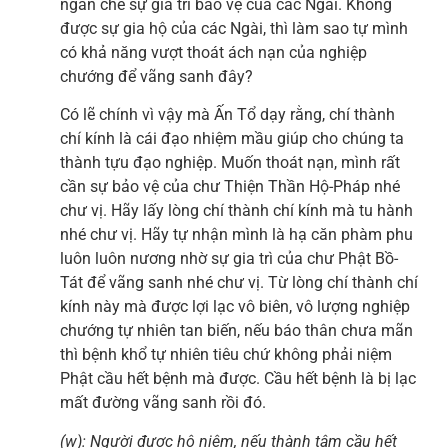
ngăn che sự gia trì bảo vệ của các Ngài. Không
được sự gia hộ của các Ngài, thì làm sao tự mình
có khả năng vượt thoát ách nạn của nghiệp
chướng để vãng sanh đây?
Có lẽ chính vì vậy mà Ấn Tổ dạy rằng, chí thành
chí kính là cái đạo nhiệm mầu giúp cho chúng ta
thành tựu đạo nghiệp. Muốn thoát nạn, mình rất
cần sự bảo vệ của chư Thiện Thần Hộ-Pháp nhé
chư vị. Hãy lấy lòng chí thành chí kính mà tu hành
nhé chư vị. Hãy tự nhận mình là hạ căn phàm phu
luôn luôn nương nhờ sự gia trì của chư Phật Bồ-
Tát để vãng sanh nhé chư vị. Từ lòng chí thành chí
kính này mà được lợi lạc vô biên, vô lượng nghiệp
chướng tự nhiên tan biến, nếu báo thân chưa mãn
thì bệnh khổ tự nhiên tiêu chứ không phải niệm
Phật cầu hết bệnh mà được. Cầu hết bệnh là bị lạc
mất đường vãng sanh rồi đó.
(w): Người được hộ niệm, nếu thành tâm cầu hết