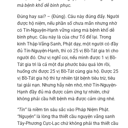
mà bệnh khổ dễ bình phục.
Đúng hay sai? – (Đúng). Câu này đúng đấy. Người
được hộ niệm, nếu phần số chưa mãn nhưng nhờ
có Tín-Nguyện-Hạnh vững vàng mà bệnh khổ dễ
bình phục. Câu này là của chư Tổ để lại. Trong
kinh Thập-Vãng-Sanh, Phật dạy, một người có đầy
đủ Tín-Nguyện-Hạnh, thì có 25 vị Bồ-Tát gia trì cho
người đó. Chư vị nghĩ coi, nếu mình được 1 vị Bồ-
Tát gia trì là cả một đại phước báu quá lớn rồi,
huống chi được 25 vị Bồ-Tát cùng gia hộ. Được 25
vị Bồ-Tát gia hộ thì tự nhiên tật bệnh tiêu trừ, tiêu
tai giải nạn. Nhưng hãy nên nhớ, nhờ Tín-Nguyện-
Hạnh đầy đủ mà được cảm ứng tự nhiên, chứ
không phải cầu hết bệnh mà được cảm ứng nhé.
“Tín”
là niềm tin sâu sắc vào Pháp Niệm Phật.
“Nguyện”
là lòng tha thiết cầu nguyện vãng sanh
Tây-Phương Cực-Lạc chứ không phải tha thiết cầu