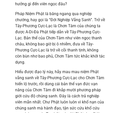
hưởng gì đến viên ngọc đâu?
Pháp Niệm Phật là băng ngang qua nghiệp
chướng, hay gọi là “Đới Nghiệp Vãng Sanh”. Trở về
Tây-Phương Cực-Lạc là Chơn Tâm của chúng ta
được A-Di-Đà Phật tiếp dẫn về Tây-Phương Cực-
Lạc. Bản thể của Chơn-Tâm như viên ngọc thanh
châu, không bao giờ bị ô nhiễm, đưa về Tây-
Phương Cực-Lạc là trở về cõi thanh tịnh, không
còn bùn nhơ bao phủ, Chơn Tâm tức khắc khởi tác
dụng.
Hiểu được đạo lý này, hãy mau mau niệm Phật
vãng sanh về Tây-Phương Cực-Lạc cho Chơn Tâm
hiển lộ trước, rồi dùng cái bản thể vạn đức vạn
năng của Chơn Tâm đi khắp mười phương pháp
giới cứu độ chúng sanh. Đây là cách trả nghiệp
viên mãn nhất. Chư Phật luôn luôn vì khổ nạn của
chúng sanh mà hành đạo, tận sức cứu khổ cứu