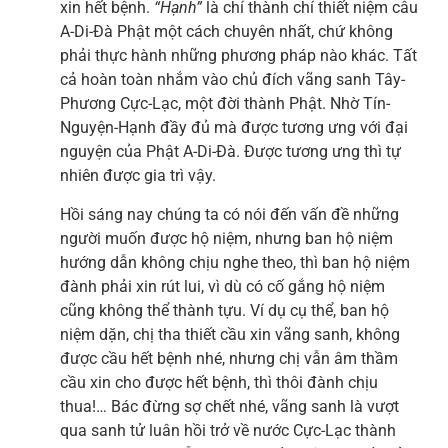
xin hết bệnh.
“Hạnh”
là chí thành chí thiết niệm câu
A-Di-Đà Phật một cách chuyên nhất, chứ không
phải thực hành những phương pháp nào khác. Tất
cả hoàn toàn nhắm vào chủ đích vãng sanh Tây-
Phương Cực-Lạc, một đời thành Phật. Nhờ Tín-
Nguyện-Hạnh đầy đủ mà được tương ưng với đại
nguyện của Phật A-Di-Đà. Được tương ưng thì tự
nhiên được gia trì vậy.
Hồi sáng nay chúng ta có nói đến vấn đề những
người muốn được hộ niệm, nhưng ban hộ niệm
hướng dẫn không chịu nghe theo, thì ban hộ niệm
đành phải xin rút lui, vì dù có cố gắng hộ niệm
cũng không thể thành tựu. Ví dụ cụ thể, ban hộ
niệm dặn, chị tha thiết cầu xin vãng sanh, không
được cầu hết bệnh nhé, nhưng chị vẫn âm thầm
cầu xin cho được hết bệnh, thì thôi đành chịu
thua!… Bác đừng sợ chết nhé, vãng sanh là vượt
qua sanh tử luân hồi trở về nước Cực-Lạc thành