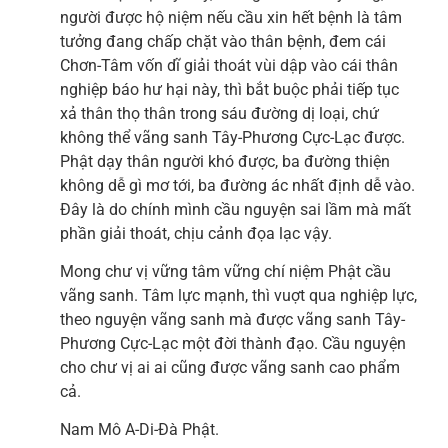
người được hộ niệm nếu cầu xin hết bệnh là tâm
tưởng đang chấp chặt vào thân bệnh, đem cái
Chơn-Tâm vốn dĩ giải thoát vùi dập vào cái thân
nghiệp báo hư hại này, thì bắt buộc phải tiếp tục
xả thân thọ thân trong sáu đường dị loại, chứ
không thể vãng sanh Tây-Phương Cực-Lạc được.
Phật dạy thân người khó được, ba đường thiện
không dễ gì mơ tới, ba đường ác nhất định dễ vào.
Đây là do chính mình cầu nguyện sai lầm mà mất
phần giải thoát, chịu cảnh đọa lạc vậy.
Mong chư vị vững tâm vững chí niệm Phật cầu
vãng sanh. Tâm lực mạnh, thì vuợt qua nghiệp lực,
theo nguyện vãng sanh mà được vãng sanh Tây-
Phương Cực-Lạc một đời thành đạo. Cầu nguyện
cho chư vị ai ai cũng được vãng sanh cao phẩm
cả.
Nam Mô A-Di-Đà Phật.