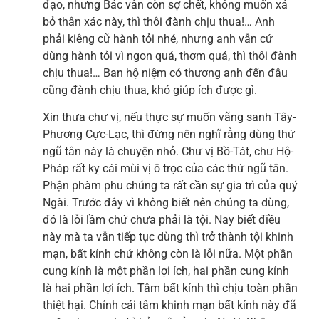
đạo, nhưng Bác vẫn còn sợ chết, không muốn xả
bỏ thân xác này, thì thôi đành chịu thua!… Anh
phải kiêng cữ hành tỏi nhé, nhưng anh vẫn cứ
dùng hành tỏi vì ngon quá, thơm quá, thì thôi đành
chịu thua!… Ban hộ niệm có thương anh đến đâu
cũng đành chịu thua, khó giúp ích được gì.
Xin thưa chư vị, nếu thực sự muốn vãng sanh Tây-
Phương Cực-Lạc, thì đừng nên nghĩ rằng dùng thứ
ngũ tân này là chuyện nhỏ. Chư vị Bồ-Tát, chư Hộ-
Pháp rất kỵ cái mùi vị ô trọc của các thứ ngũ tân.
Phận phàm phu chúng ta rất cần sự gia trì của quý
Ngài. Trước đây vì không biết nên chúng ta dùng,
đó là lỗi lầm chứ chưa phải là tội. Nay biết điều
này mà ta vẫn tiếp tục dùng thì trở thành tội khinh
mạn, bất kính chứ không còn là lỗi nữa. Một phần
cung kính là một phần lợi ích, hai phần cung kính
là hai phần lợi ích. Tâm bất kính thì chịu toàn phần
thiệt hại. Chính cái tâm khinh mạn bất kính này đã