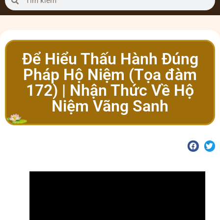
Để Hiểu Thấu Hành Đúng
Pháp Hộ Niệm (Tọa đàm
172) | Nhận Thức Về Hộ
Niệm Vãng Sanh