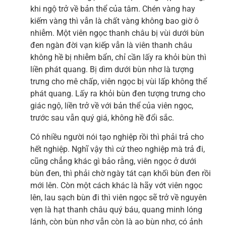
khi ngộ trở về bản thể của tâm. Chén vàng hay
kiếm vàng thì vẫn là chất vàng không bao giờ ô
nhiễm. Một viên ngọc thanh châu bị vùi dưới bùn
đen ngàn đời vạn kiếp vẫn là viên thanh châu
không hề bị nhiễm bẩn, chỉ cần lấy ra khỏi bùn thì
liền phát quang. Bị dìm dưới bùn nhơ là tượng
trưng cho mê chấp, viên ngọc bị vùi lấp không thể
phát quang. Lấy ra khỏi bùn đen tượng trưng cho
giác ngộ, liền trở về với bản thể của viên ngọc,
trước sau vẫn quý giá, không hề đổi sắc.
Có nhiều người nói tạo nghiệp rồi thì phải trả cho
hết nghiệp. Nghĩ vậy thì cứ theo nghiệp mà trả đi,
cũng chẳng khác gì bảo rằng, viên ngọc ở dưới
bùn đen, thì phải chờ ngày tát cạn khối bùn đen rồi
mới lên. Còn một cách khác là hãy vớt viên ngọc
lên, lau sạch bùn đi thì viên ngọc sẽ trở về nguyên
vẹn là hạt thanh châu quý báu, quang minh lóng
lánh, còn bùn nhơ vẫn còn là ao bùn nhơ, có ảnh