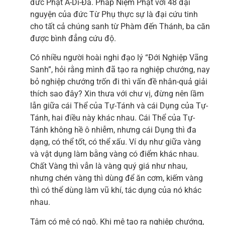
đức Phật A-Di-Đà. Pháp Niệm Phật với 48 đại
nguyện của đức Từ Phụ thực sự là đại cứu tinh
cho tất cả chúng sanh từ Phàm đến Thánh, ba căn
được bình đẳng cứu độ.
Có nhiều người hoài nghi đạo lý “Đới Nghiệp Vãng
Sanh”, hỏi rằng mình đã tạo ra nghiệp chướng, nay
bỏ nghiệp chướng trốn đi thì vấn đề nhân-quả giải
thích sao đây? Xin thưa với chư vị, đừng nên lầm
lẫn giữa cái Thể của Tự-Tánh và cái Dụng của Tự-
Tánh, hai điều này khác nhau. Cái Thể của Tự-
Tánh không hề ô nhiễm, nhưng cái Dụng thì đa
dạng, có thể tốt, có thể xấu. Ví dụ như giữa vàng
và vật dụng làm bằng vàng có điểm khác nhau.
Chất Vàng thì vẫn là vàng quý giá như nhau,
nhưng chén vàng thì dùng để ăn cơm, kiếm vàng
thì có thể dùng làm vũ khí, tác dụng của nó khác
nhau.
Tâm có mê có ngộ. Khi mê tạo ra nghiệp chướng,