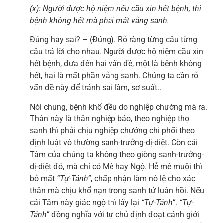
(x): Người được hộ niệm nếu cầu xin hết bệnh, thì
bệnh không hết mà phải mất vãng sanh.
Đúng hay sai? – (Đúng). Rõ ràng từng câu từng
câu trả lời cho nhau. Người được hộ niệm cầu xin
hết bệnh, đưa đến hai vấn đề, một là bệnh không
hết, hai là mất phần vãng sanh. Chúng ta cần rõ
vấn đề này để tránh sai lầm, sơ suất..
Nói chung, bệnh khổ đều do nghiệp chướng mà ra.
Thân này là thân nghiệp báo, theo nghiệp thọ
sanh thì phải chịu nghiệp chướng chi phối theo
định luật vô thường sanh-trưởng-dị-diệt. Còn cái
Tâm của chúng ta không theo giòng sanh-trưởng-
dị-diệt đó, mà chỉ có Mê hay Ngộ. Hễ mê muội thì
bỏ mất
“Tự-Tánh”
, chấp nhận làm nô lệ cho xác
thân mà chịu khổ nạn trong sanh tử luân hồi. Nếu
cái Tâm này giác ngộ thì lấy lại
“Tự-Tánh”
.
“Tự-
Tánh”
đồng nghĩa với tự chủ định đoạt cảnh giới