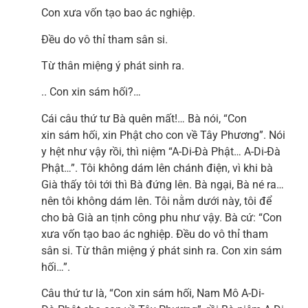
Con xưa vốn tạo bao ác nghiệp.
Đều do vô thỉ tham sân si.
Từ thân miệng ý phát sinh ra.
.. Con xin sám hối?…
Cái câu thứ tư Bà quên mất!… Bà nói, “Con
xin sám hối, xin Phật cho con về Tây Phương”. Nói
y hệt như vậy rồi, thì niệm “A-Di-Đà Phật… A-Di-Đà
Phật…”. Tôi không dám lên chánh điện, vì khi bà
Già thấy tôi tới thì Bà đứng lên. Bà ngại, Bà né ra…
nên tôi không dám lên. Tôi nằm dưới này, tôi để
cho bà Già an tịnh công phu như vậy. Bà cứ: “Con
xưa vốn tạo bao ác nghiệp. Đều do vô thỉ tham
sân si. Từ thân miệng ý phát sinh ra. Con xin sám
hối…”.
Câu thứ tư là, “Con xin sám hối, Nam Mô A-Di-