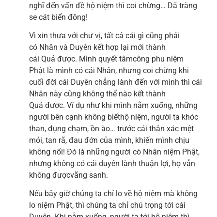
nghĩ đến vấn đề hộ niệm thì coi chừng… Dã tràng
se cát biển đông!
Vì xin thưa với chư vị, tất cả cái gì cũng phải
có Nhân và Duyên kết hợp lại mới thành
cái Quả được. Mình quyết tâmcông phu niệm
Phật là mình có cái Nhân, nhưng coi chừng khi
cuối đời cái Duyên chẳng lành đến với mình thì cái
Nhân này cũng không thể nào kết thành
Quả được. Ví dụ như khi mình nằm xuống, những
người bên cạnh không biếthộ niệm, người ta khóc
than, đụng chạm, ồn ào… trước cái thân xác mệt
mỏi, tan rã, đau đớn của mình, khiến mình chịu
không nổi! Đó là những người có Nhân niệm Phật,
nhưng không có cái duyên lành thuận lợi, họ vẫn
không đượcvãng sanh.
Nếu bây giờ chúng ta chỉ lo về hộ niệm mà không
lo niệm Phật, thì chúng ta chỉ chú trọng tới cái
Duyên. Khi nằm xuống, người ta tới hộ niệm thì…