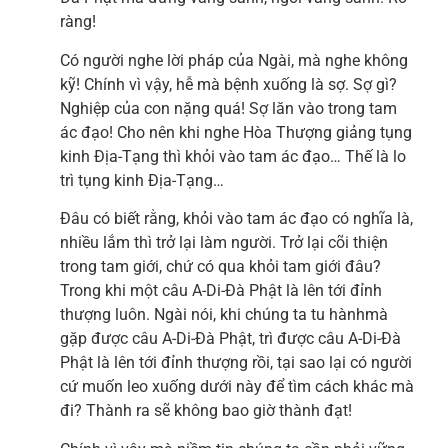
ràng!
Có người nghe lời pháp của Ngài, mà nghe không
kỹ! Chính vì vậy, hễ mà bệnh xuống là sợ. Sợ gì?
Nghiệp của con nặng quá! Sợ lăn vào trong tam
ác đạo! Cho nên khi nghe Hòa Thượng giảng tụng
kinh Địa-Tạng thì khỏi vào tam ác đạo… Thế là lo
trì tụng kinh Địa-Tạng…
Đâu có biết rằng, khỏi vào tam ác đạo có nghĩa là,
nhiều lắm thì trở lại làm người. Trở lại cõi thiện
trong tam giới, chứ có qua khỏi tam giới đâu?
Trong khi một câu A-Di-Đà Phật là lên tới đỉnh
thượng luôn. Ngài nói, khi chúng ta tu hànhmà
gặp được câu A-Di-Đà Phật, trì được câu A-Di-Đà
Phật là lên tới đỉnh thượng rồi, tại sao lại có người
cứ muốn leo xuống dưới này để tìm cách khác mà
đi? Thành ra sẽ không bao giờ thành đạt!