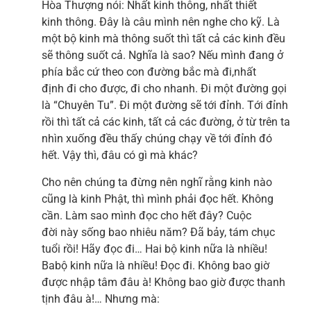
Hòa Thượng nói: Nhất kinh thông, nhất thiết
kinh thông. Đây là câu mình nên nghe cho kỹ. Là
một bộ kinh mà thông suốt thì tất cả các kinh đều
sẽ thông suốt cả. Nghĩa là sao? Nếu mình đang ở
phía bắc cứ theo con đường bắc mà đi,nhất
định đi cho được, đi cho nhanh. Đi một đường gọi
là “Chuyên Tu”. Đi một đường sẽ tới đỉnh. Tới đỉnh
rồi thì tất cả các kinh, tất cả các đường, ở từ trên ta
nhìn xuống đều thấy chúng chạy về tới đỉnh đó
hết. Vậy thì, đâu có gì mà khác?
Cho nên chúng ta đừng nên nghĩ rằng kinh nào
cũng là kinh Phật, thì mình phải đọc hết. Không
cần. Làm sao mình đọc cho hết đây? Cuộc
đời này sống bao nhiêu năm? Đã bảy, tám chục
tuổi rồi! Hãy đọc đi… Hai bộ kinh nữa là nhiều!
Babộ kinh nữa là nhiều! Đọc đi. Không bao giờ
được nhập tâm đâu à! Không bao giờ được thanh
tịnh đâu à!… Nhưng mà: