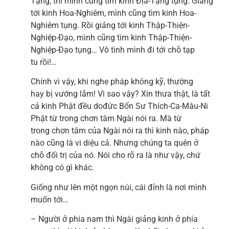
Tạng, thì mình cũng tìm kinh Địa-Tạng tụng. Giảng
tới kinh Hoa-Nghiêm, mình cũng tìm kinh Hoa-
Nghiêm tụng. Rồi giảng tới kinh Thập-Thiện-
Nghiệp-Đạo, mình cũng tìm kinh Thập-Thiện-
Nghiệp-Đạo tụng… Vô tình mình đi tới chỗ tạp
tu rồi!…
Chính vì vậy, khi nghe pháp không kỹ, thường
hay bị vướng lắm! Vì sao vậy? Xin thưa thật, là tất
cả kinh Phật đều dođức Bổn Sư Thích-Ca-Mâu-Ni
Phật từ trong chơn tâm Ngài nói ra. Mà từ
trong chơn tâm của Ngài nói ra thì kinh nào, pháp
nào cũng là vi diệu cả. Nhưng chúng ta quên ở
chỗ đối trị của nó. Nói cho rõ ra là như vậy, chứ
không có gì khác.
Giống như lên một ngọn núi, cái đỉnh là nơi mình
muốn tới…
– Người ở phía nam thì Ngài giảng kinh ở phía