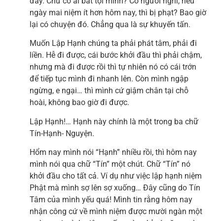
đầy. Chứ có ai bắt tội mình? Có người nghĩ, nếu
ngày mai niệm ít hơn hôm nay, thì bị phạt? Bao giờ
lại có chuyện đó. Chẳng qua là sự khuyến tấn.
Muốn Lập Hạnh chúng ta phải phát tâm, phải đi
liền. Hễ đi được, cái bước khởi đầu thì phải chậm,
nhưng mà đi được rồi thì tự nhiên nó có cái trớn
để tiếp tục mình đi nhanh lên. Còn mình ngập
ngừng, e ngại… thì mình cứ giậm chân tại chỗ
hoài, không bao giờ đi được.
Lập Hạnh!… Hạnh này chính là một trong ba chữ
Tín-Hạnh- Nguyện.
Hổm nay mình nói “Hạnh” nhiều rồi, thì hôm nay
mình nói qua chữ “Tín” một chút. Chữ “Tín” nó
khởi đầu cho tất cả. Ví dụ như việc lập hạnh niệm
Phật mà mình sợ lên sợ xuống… Đây cũng do Tín
Tâm của mình yếu quá! Mình tin rằng hôm nay
nhận công cứ về mình niệm được mười ngàn một