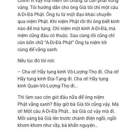
Chính vì vậy mà niềm tin chúng ta cần phải vững
vàng. Tôi hướng dẫn cho ông Già tôi chỉ một câu
A-Di-Đà Phật. Ông tu từ một đạo khác chuyển
qua niệm Phật. Khi niệm Phật rồi thì ông biết kinh
nào để mà tụng. Chỉ niệm một kinh A-Di-Đà, mà
niệm cũng đâu có thuộc. Sau cùng rồi cũng chỉ
còn bốn chữ “A-Di-Đà Phật” Ông ta niệm tới
cùng để vãng sanh.
Nếu lúc đó tôi nói:
– Cha ơi! Hãy tụng kinh Vô-Lượng-Thọ đi. Cha ơi!
Hãy tụng kinh Địa-Tạng đi. Cha ơi! Hãy tụng
kinh Quán-Vô-Lượng-Thọ đi…
Thì làm sao còn giờ đâu nữa để ông niệm
Phật vãng sanh? Bây giờ bà Già tôi cũng vậy. Má
ơi! Một câu A-Di-Đà Phật… bà Già cứ vậy mà đi.
Mỗi sáng bà Già lên trước chánh điện ngồi, ngồi
khom khom như vầy, bà khấn nguyện…