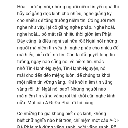
Hòa Thượng nói, những người niềm tin yếu quá thì
hãy cố gắng đọc kinh cho nhiều, nghe giảng ký
cho nhiều để tăng trưởng niềm tin. Có người mới
nghe như vậy, lại cố gắng nghe pháp. Nghe hoài,
nghe hoài… bỏ mất rất nhiều thời giờniệm Phật.
Đây cũng là điều nghĩ sai nữa rồi! Ngài nói những
người mà niềm tin yếu thì nghe pháp cho nhiều để
mà hiểu, hiểu để mà tin. Còn ta đã quyết lòng tin
tưởng, ngày nào cũng nói về niềm tin, nhắc
nhở Tín-Hạnh-Nguyện, Tín-Hạnh-Nguyện, nói
mãi cho đến dẻo miệng luôn, để chúng ta khởi
một niềm tin vững vàng. Khi khởi niềm tin vững
vàng rồi, thì Ngài nói sao? Những người nào
mà niềm tin vững vàng rồi thì khỏi cần nghe kinh
nữa. Một câu A-Đi-Đà Phật đi tới cùng.
Có những bà già không biết đọc kinh, không
biết chữ nghĩa nào hết trơn, chỉ niệm một câu A-Di-
Đà Phật mà đứng vãng sanh, ngồi vãng sanh. Rõ