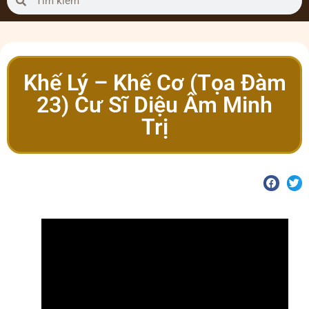
Khế Lý – Khế Cơ (Tọa Đàm
23) Cư Sĩ Diệu Âm Minh
Trị