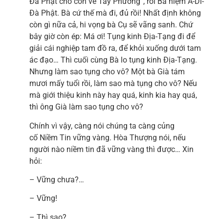
Đà Phật cho con về Tây Phương”, rồi Bà niệm A-Di-
Đà Phật. Bà cứ thế mà đi, đủ rồi! Nhất định không
còn gì nữa cả, hi vọng bà Cụ sẽ vãng sanh. Chứ
bây giờ còn ép: Má ơi! Tụng kinh Địa-Tạng đi để
giải cái nghiệp tam đồ ra, để khỏi xuống dưới tam
ác đạo… Thì cuối cùng Bà lo tụng kinh Địa-Tạng.
Nhưng làm sao tụng cho vô? Một bà Già tám
mươi mấy tuổi rồi, làm sao mà tụng cho vô? Nếu
mà giới thiệu kinh này hay quá, kinh kia hay quá,
thì ông Già làm sao tụng cho vô?
Chính vì vậy, càng nói chúng ta càng củng
cố Niềm Tin vững vàng. Hòa Thượng nói, nếu
người nào niềm tin đã vững vàng thì được… Xin
hỏi:
– Vững chưa?…
– Vững!
– Thì sao?