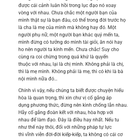
được cái cảnh luân hồi trong lục đạo nó xoay
vòng với nhau. Chưa chắc một người bạn của
mình thật sự là bạn đâu, có thể trong đời trước họ
là cha là mẹ của mình mà không hay đó. Một
người phụ nữ, một người bạn khác quý mến ta,
mình đừng có tưởng do mình tài giỏi, ăn nói hay
ho nên người ta kính mến. Chưa chắc! Suy cho
cùng ra coi chừng trong quá khứ là quyến
thuộc với nhau, lại là chị mình. Không phải là chị,
thì là mẹ mình. Không phải là mẹ, thì có khi là bà
nội mình nữa đó…
Chính vì vậy, nếu chúng ta biết được chuyện hiếu
hòa là quan trọng, thì xin chư vị cố gắng áp
dụng phương thức, đừng nên kình chống lẫn nhau.
Hãy cố gắng đoàn kết với nhau, hòa hợp với
nhau để làm đạo. Đây là điều hay nhất. Nếu tu
như thế này thôi, đối với những pháp tự lực
thì vĩnh viễn đời-đời kiếp-kiếp, ta không có cái cơ