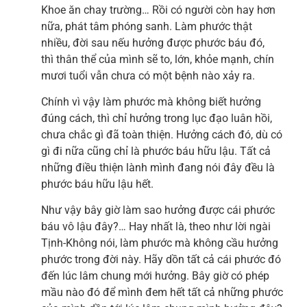
Khoe ăn chay trường… Rồi có người còn hay hơn
nữa, phát tâm phóng sanh. Làm phước thật
nhiều, đời sau nếu hưởng được phước báu đó,
thì thân thể của mình sẽ to, lớn, khỏe mạnh, chín
mươi tuổi vẫn chưa có một bệnh nào xảy ra.
Chính vì vậy làm phước mà không biết hưởng
đúng cách, thì chỉ hưởng trong lục đạo luân hồi,
chưa chắc gì đã toàn thiện. Hưởng cách đó, dù có
gì đi nữa cũng chỉ là phước báu hữu lậu. Tất cả
những điều thiện lành mình đang nói đây đều là
phước báu hữu lậu hết.
Như vậy bây giờ làm sao hưởng được cái phước
báu vô lậu đây?… Hay nhất là, theo như lời ngài
Tịnh-Không nói, làm phước mà không cầu hưởng
phước trong đời này. Hãy dồn tất cả cái phước đó
đến lúc lâm chung mới hưởng. Bây giờ có phép
mầu nào đó để mình đem hết tất cả những phước