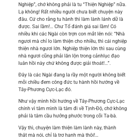
Nghiệp”, chớ không phải là tu “Thiện Nghiệp” nữa.
Lạ không! Rất nhiều người chưa biết chuyện này
đâu. Cứ cho rằng tu hành thì làm lành lánh dữ là
được. Sai lầm!… Chư Tổ đánh giá sai lầm! Có
nhiều khi các Ngài còn trợn con mắt lên nói: “Nhà
ngươi mà chỉ lo làm thiện cho nhiều, thì cái nghiệp
thiện nhà ngươi lớn. Nghiệp thiện lớn thì sau cùng
nhà ngươi cũng phải lăn lộn trong cảnhlục đạo
luân hồi này chứ không được giải thoát!…”.
Đây là các Ngài đang la rầy một người không biết
mỗi chiều đem công đức tu hành hồi hướng về
Tây-Phương Cực-Lạc đó.
Như vậy mình hồi hướng về Tây-Phương Cực-Lạc
chính vì tâm mình là tâm đi về Tịnh-Độ, chớ không
phải là tâm cầu hưởng phước trong cõi Ta-bà.
Vậy thì, chuyện làm thiện làm lành này, thành
thật mà nói, chỉ là trợ hạnh mà thôi!…