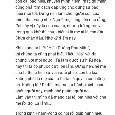
con cái báo hiếu, khuyên mình niệm Phật, thì mình
cũng phải tìm cách đáp ứng cho đúng sự báo
hiếu mới tốt. Đừng nên làm cho người con của
mình thất vọng nhé. Người mẹ cũng nên nhớ rằng,
đời này vị này là con của ta, nhưng trở ngược về
trong quá khứ thì chưa biết ai là mẹ ai là con đâu.
Chưa chắc đâu. Nhớ kỹ điểm này.
Khi chúng ta biết “Hiếu Dưỡng Phụ Mẫu”,
thì chúng ta cũng phải biết “Hiếu Hòa” với đại
chúng, với mọi người. Ta làm được sự hiếu hòa
này thì ta có phước đức lớn lắm. Đừng nên, hễ mẹ
của ta thì ta tiếp xử vui vẻ, lễ phép, còn bà kia
không phải là mẹ của ta thì ta có quyền cự chống
họ. Không tốt! Đi đến một nơi tu hành, mình chán
ghét người này, mình phê phán người nọ…
Làm vậy thì mình đã mang cái tội bất hiếu với cha
mẹ rồi đó! Lạ lắm!…
Trong kinh Phạm-Võng có nói rõ, giúp mình hiểu