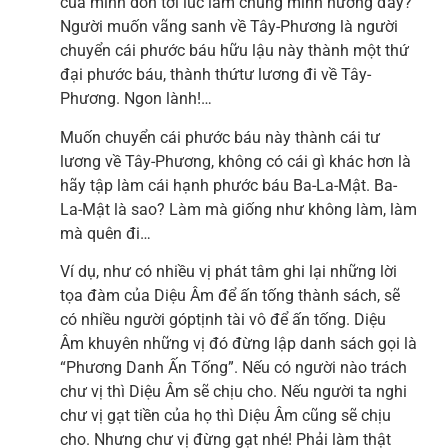
của mình dồn tới lúc lâm chung mình hưởng đây?
Người muốn vãng sanh về Tây-Phương là người
chuyển cái phước báu hữu lậu này thành một thứ
đại phước báu, thành thứtư lương đi về Tây-
Phương. Ngon lành!…
Muốn chuyển cái phước báu này thành cái tư
lương về Tây-Phương, không có cái gì khác hơn là
hãy tập làm cái hạnh phước báu Ba-La-Mật. Ba-
La-Mật là sao? Làm mà giống như không làm, làm
mà quên đi…
Ví dụ, như có nhiều vị phát tâm ghi lại những lời
tọa đàm của Diệu Âm để ấn tống thành sách, sẽ
có nhiều người góptịnh tài vô để ấn tống. Diệu
Âm khuyên những vị đó đừng lập danh sách gọi là
“Phương Danh Ấn Tống”. Nếu có người nào trách
chư vị thì Diệu Âm sẽ chịu cho. Nếu người ta nghi
chư vị gạt tiền của họ thì Diệu Âm cũng sẽ chịu
cho. Nhưng chư vị đừng gạt nhé! Phải làm thật