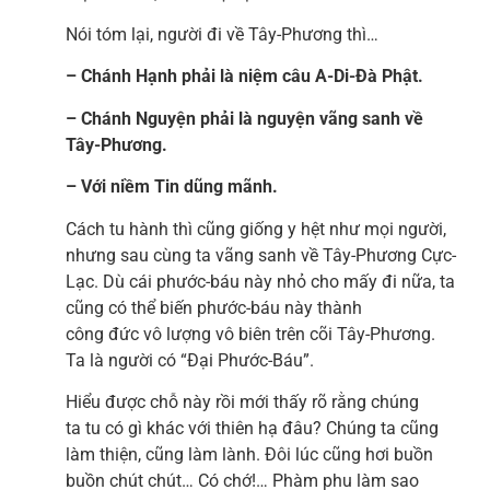
Nói tóm lại, người đi về Tây-Phương thì…
– Chánh Hạnh phải là niệm câu A-Di-Đà Phật.
– Chánh Nguyện phải là nguyện vãng sanh về
Tây-Phương.
– Với niềm Tin dũng mãnh.
Cách tu hành thì cũng giống y hệt như mọi người,
nhưng sau cùng ta vãng sanh về Tây-Phương Cực-
Lạc. Dù cái phước-báu này nhỏ cho mấy đi nữa, ta
cũng có thể biến phước-báu này thành
công đức vô lượng vô biên trên cõi Tây-Phương.
Ta là người có “Đại Phước-Báu”.
Hiểu được chỗ này rồi mới thấy rõ rằng chúng
ta tu có gì khác với thiên hạ đâu? Chúng ta cũng
làm thiện, cũng làm lành. Đôi lúc cũng hơi buồn
buồn chút chút… Có chớ!… Phàm phu làm sao