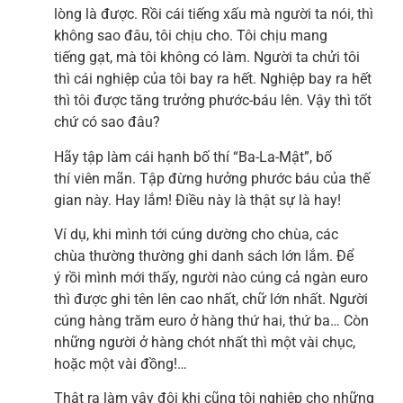
lòng là được. Rồi cái tiếng xấu mà người ta nói, thì
không sao đâu, tôi chịu cho. Tôi chịu mang
tiếng gạt, mà tôi không có làm. Người ta chửi tôi
thì cái nghiệp của tôi bay ra hết. Nghiệp bay ra hết
thì tôi được tăng trưởng phước-báu lên. Vậy thì tốt
chứ có sao đâu?
Hãy tập làm cái hạnh bố thí “Ba-La-Mật”, bố
thí viên mãn. Tập đừng hưởng phước báu của thế
gian này. Hay lắm! Điều này là thật sự là hay!
Ví dụ, khi mình tới cúng dường cho chùa, các
chùa thường thường ghi danh sách lớn lắm. Để
ý rồi mình mới thấy, người nào cúng cả ngàn euro
thì được ghi tên lên cao nhất, chữ lớn nhất. Người
cúng hàng trăm euro ở hàng thứ hai, thứ ba… Còn
những người ở hàng chót nhất thì một vài chục,
hoặc một vài đồng!…
Thật ra làm vậy đôi khi cũng tội nghiệp cho những