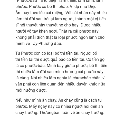
“Phước-Báu” là tu thiện, làm thiện, làm lành, làm
phước. Phước có bố thí pháp. Ví dụ như Diệu
Âm hay thèo-lẻo cái miệng! Với cái nhân này nhiều
lắm thì đời sau trở lại làm người, thành một vị tiến
sĩ nói thuyết này thuyết nọ cho hay! Được nhiều
người vỗ tay khen ngợi. Thật ra cái phước này
không phải đích thật là loại phước ngon lành cho
mình về Tây-Phương đâu.
Tu Phước còn có loại bố thí tiền tài. Người bố
thí tiền tài thì được quả báo có tiền tài. Có tiền gọi
là có phước-báu. Mình bây giờ tu phước, bố thí tiền
thì nhiều lắm đời sau mình hưởng cái phước này
là cùng. Nói nhiều lắm nghĩa là chưachắc chắn, vì
vẫn phải còn liên quan đến nhiều duyên khác nữa
mới hưởng được.
Nếu như mình ăn chay. Ăn chay cũng là cách tu
phước. Mấy ngày nay có nhiều người nói đến ăn
chay trường. Thườngbàn luận về ăn chay trường.