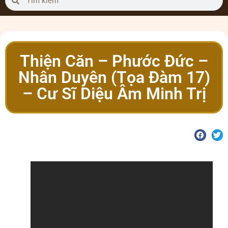
Thiện Căn – Phước Đức –
Nhân Duyên (Tọa Đàm 17)
– Cư Sĩ Diệu Âm Minh Trị