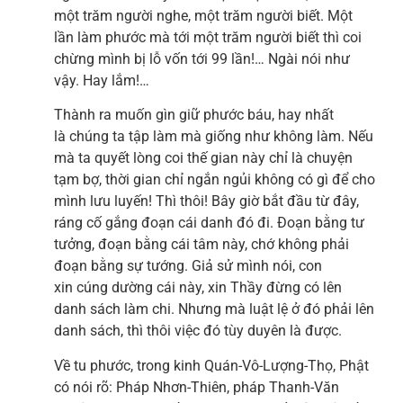
một trăm người nghe, một trăm người biết. Một
lần làm phước mà tới một trăm người biết thì coi
chừng mình bị lỗ vốn tới 99 lần!… Ngài nói như
vậy. Hay lắm!…
Thành ra muốn gìn giữ phước báu, hay nhất
là chúng ta tập làm mà giống như không làm. Nếu
mà ta quyết lòng coi thế gian này chỉ là chuyện
tạm bợ, thời gian chỉ ngắn ngủi không có gì để cho
mình lưu luyến! Thì thôi! Bây giờ bắt đầu từ đây,
ráng cố gắng đoạn cái danh đó đi. Đoạn bằng tư
tưởng, đoạn bằng cái tâm này, chớ không phải
đoạn bằng sự tướng. Giả sử mình nói, con
xin cúng dường cái này, xin Thầy đừng có lên
danh sách làm chi. Nhưng mà luật lệ ở đó phải lên
danh sách, thì thôi việc đó tùy duyên là được.
Về tu phước, trong kinh Quán-Vô-Lượng-Thọ, Phật
có nói rõ: Pháp Nhơn-Thiên, pháp Thanh-Văn