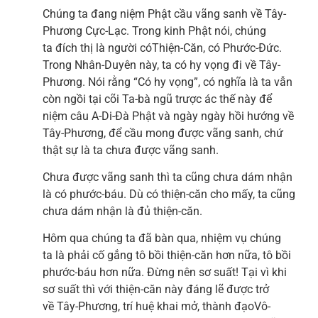
Chúng ta đang niệm Phật cầu vãng sanh về Tây-
Phương Cực-Lạc. Trong kinh Phật nói, chúng
ta đích thị là người cóThiện-Căn, có Phước-Đức.
Trong Nhân-Duyên này, ta có hy vọng đi về Tây-
Phương. Nói rằng “Có hy vọng”, có nghĩa là ta vẫn
còn ngồi tại cõi Ta-bà ngũ trược ác thế này để
niệm câu A-Di-Đà Phật và ngày ngày hồi hướng về
Tây-Phương, để cầu mong được vãng sanh, chứ
thật sự là ta chưa được vãng sanh.
Chưa được vãng sanh thì ta cũng chưa dám nhận
là có phước-báu. Dù có thiện-căn cho mấy, ta cũng
chưa dám nhận là đủ thiện-căn.
Hôm qua chúng ta đã bàn qua, nhiệm vụ chúng
ta là phải cố gắng tô bồi thiện-căn hơn nữa, tô bồi
phước-báu hơn nữa. Đừng nên sơ suất! Tại vì khi
sơ suất thì với thiện-căn này đáng lẽ được trở
về Tây-Phương, trí huệ khai mở, thành đạoVô-