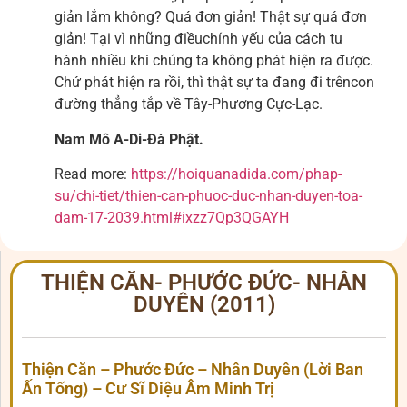
giản lắm không? Quá đơn giản! Thật sự quá đơn
giản! Tại vì những điềuchính yếu của cách tu
hành nhiều khi chúng ta không phát hiện ra được.
Chứ phát hiện ra rồi, thì thật sự ta đang đi trêncon
đường thẳng tắp về Tây-Phương Cực-Lạc.
Nam Mô A-Di-Đà Phật.
Read more:
https://hoiquanadida.com/phap-
su/chi-tiet/thien-can-phuoc-duc-nhan-duyen-toa-
dam-17-2039.html#ixzz7Qp3QGAYH
THIỆN CĂN- PHƯỚC ĐỨC- NHÂN
DUYÊN (2011)
Thiện Căn – Phước Đức – Nhân Duyên (Lời Ban
Ấn Tống) – Cư Sĩ Diệu Âm Minh Trị