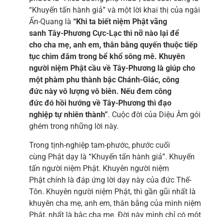
“Khuyến tấn hành giả” và một lời khai thị của ngài
Ấn-Quang là
“Khi ta biết niệm Phật vãng
sanh Tây-Phương Cực-Lạc thì nỡ nào lại để
cho cha mẹ, anh em, thân bằng quyến thuộc tiếp
tục chìm đắm trong bể khổ sông mê. Khuyên
người niệm Phật cầu về Tây-Phương là giúp cho
một phàm phu thành bậc Chánh-Giác, công
đức này vô lượng vô biên. Nếu đem công
đức đó hồi hướng về Tây-Phương thì đạo
nghiệp tự nhiên thành”
. Cuộc đời của Diệu Âm gói
ghém trong những lời này.
Trong tịnh-nghiệp tam-phước, phước cuối
cùng Phật dạy là “Khuyến tấn hành giả”. Khuyến
tấn người niệm Phật. Khuyên người niệm
Phật chính là đáp ứng lời dạy này của đức Thế-
Tôn. Khuyên người niệm Phật, thì gần gũi nhất là
khuyên cha mẹ, anh em, thân bằng của mình niệm
Phật, nhất là bậc cha mẹ. Đời này mình chỉ có một