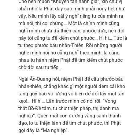
Cho nên muốn “Khuyến tấn hành giả”, xin chư vị
phải nhớ là Phật dạy sao mình phải nói y hệt như
vậy. Nếu mình lấy cái ý nghĩ riêng tư của mình ra
mà nói, thì coi chừng… Một là chính mình cũng
nghĩ mình chưa đủ thiện-căn, phước-đức, nên đời
này tôi cũng tu để kiếm chút phước… Hì hì… Tức là
tu theo phước báu nhân-Thiên. Rồi những người
nghe mình nói họ cũng nghĩ theo mình, là cùng
nhau tu hành niệm Phật để tìm kiếm chút phước
chờ đời sau tu tiếp…
Ngài Ấn-Quang nói, niệm Phật để cầu phước-báu
nhân-thiên, chẳng khác gì một người đem cái kho
tàng quý báu vô lượng vô biên để đổi lấy một tán
kẹo!… Hì hì… Lần trước mình có nói rồi. “Vong
thất Bồ-Đề tâm, tu chư thiện pháp, thị danh ma
nghiệp”. Quên mất con đường vãng sanh thành
đạo, lo tu thiện lành để tìm chút phước, thì Phật
gọi đây là “Ma nghiệp”.