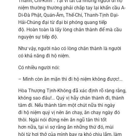
Thành, Chí-Kính”. Tại vì tất cả những người đi hộ
niệm thường thường phải chắp tay lại khẩn cầu A-
Di-Đà Phật, Quán-Âm, Thế-Chí, Thanh-Tịnh Đại-
Hải-Chúng đại từ đại bi phóng quang tiếp
độ. Hoàn toàn là lấy lòng chân thành để mà cầu
nguyện sự tiếp độ.
Như vậy, người nào có lòng chân thành là người
có khả năng đi hộ niệm.
Có nhiều người nói:
– Mình còn ăn mặn thì đi hộ niệm không được!…
Hòa Thượng Tịnh-Không đã xác định rõ ràng rằng,
không sao đâu!… Quý vị hãy chân thành đi, thành
tâm đi. Nếu thành tâm một chút nữa thì ngày
đi hộ niệm quý vị nên ăn chay, ăn chay ngày đó
thôi. Ngài nói đừng nên ăn ngũ tân thì tốt
hơn nữa, tại vì sợ rằng ăn những thứ đó, mùi
hôi từ hơi thở của mình bay ra khó chịu lắm, làm