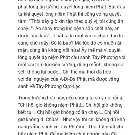
phát lòng tin tưởng, quyết lòng niệm Phật. Bắt đầu
từ khi quyết lòng niệm Phật thì cũng có hạ quyết
tâm: “Thôi bây giờ xin tập theo quý vị, tôi cũng ăn
chay…”. Ăn chay trong lúc bệnh sắp chết này, ăn
được bao lâu?… Thật ra là một vài tô cháo đậu là
cùng chứ mấy! Có là bao? Mà lúc đó có muốn ăn
mặn, cũng ăn không nổi nữa! Ấy thế mà vì quyết
lòng quyết dạ niệm Phật cầu sanh Tây-Phương với
một cái tâm lựckiên cường, dũng mãnh, không sợ
sệt, không lui bước… Chỉ thế mà thôi đã hợp
với đại nguyện của A-Di-Đà Phật mà được vãng
sanh về Tây-Phương Cực-Lạc.
Trong trường hợp này, nếu chúng ta sơ ý nói rằng,
“Chị hồi giờ không niệm Phật!… Chị hồi giờ không
biết tu!… Chị hồi giờ không có ăn chay!… Chị hồi
giờ không đi Chùa!… Như vậy thì chị không đủ khả
năng vãng sanh về Tây-Phương. Thôi tốt nhất chị
hãy niệm Phật để mà kiếm chút phước nào đó,