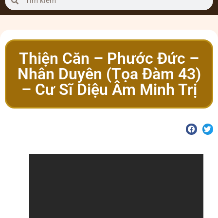
Thiện Căn – Phước Đức –
Nhân Duyên (Tọa Đàm 43)
– Cư Sĩ Diệu Âm Minh Trị