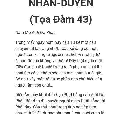
NHÂN-DUYÊN
(Tọa Đàm 43)
Nam Mô A-Di Đà Phật.
Trong mấy ngày hôm nay cậu Tư kể một câu
chuyện rất là đáng nhớ!… Cậu kể rằng có một
người con khi nghe người mẹ chết, vì một sự tự
ái nào đó mà không về thăm! Đây thật sự là một
điều đáng chê trách! Đúng ra là phận con cái thì
phải tìm cách chăm sóc cha mẹ, nhất là tuổi già.
Có như vậy mới trả được phần nào chữ hiếu của
người làm con chứ!…
Diệu Âm này khởi đầu học Phật bằng câu A-Di-Đà
Phật. Bắt đầu đi khuyên người niệm Phật bằng lời
Phật dạy. Câu thứ nhất trong tịnh-nghiệp tam-
phước là “Hiếu dưỡng phụ mẫu”, câu cuối cùng là