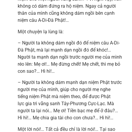
không có dám đứng ra hộ niệm. Ngay cả người
thân của mình cũng không dám ngồi bên cạnh
niệm câu A-Di-Đà Phật!…
Một chuyện lạ lùng là:
– Người ta không dám ngồi đó để niệm câu A-Di-
Đà Phật, mà lại mạnh dạn ngồi đó để khóc!…
Người ta mạnh dạn ngồi trước người mẹ của mình
réo lên: Mẹ ơi!… Mẹ đừng chết! Mẹ chết, thì mẹ bỏ
con sao?… Hì hì!…
– Người ta không dám mạnh dạn niệm Phật trước
người mẹ của mình, giúp cho người mẹ nghe
tiếng niệm Phật mà niệm theo, để được Phật
lực gia trì vãng sanh Tây-Phương Cực-Lạc. Mà
người ta lại nói… Mẹ ơi! Tiền bạc mẹ để ở đâu?…
Hì hì!… Mẹ chia gia tài cho con chưa?… Hì hì!…
Một lời nói!… Tất cả đều chỉ là lời nói!… Tại sao