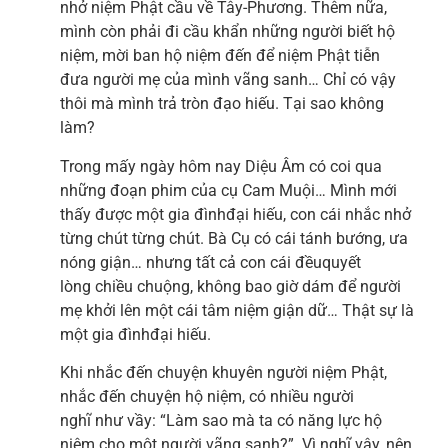
nhở niệm Phật cầu về Tây-Phương. Thêm nữa,
mình còn phải đi cầu khẩn những người biết hộ
niệm, mời ban hộ niệm đến để niệm Phật tiễn
đưa người mẹ của mình vãng sanh… Chỉ có vậy
thôi mà mình trả tròn đạo hiếu. Tại sao không
làm?
Trong mấy ngày hôm nay Diệu Âm có coi qua
những đoạn phim của cụ Cam Muội… Mình mới
thấy được một gia đìnhđại hiếu, con cái nhắc nhở
từng chút từng chút. Bà Cụ có cái tánh bướng, ưa
nóng giận… nhưng tất cả con cái đềuquyết
lòng chiều chuộng, không bao giờ dám để người
mẹ khởi lên một cái tâm niệm giận dữ… Thật sự là
một gia đìnhđại hiếu.
Khi nhắc đến chuyện khuyên người niệm Phật,
nhắc đến chuyện hộ niệm, có nhiều người
nghĩ như vầy: “Làm sao mà ta có năng lực hộ
niệm cho một người vãng sanh?”. Vì nghĩ vậy, nên