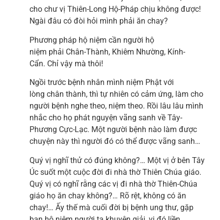
cho chư vị Thiên-Long Hộ-Pháp chịu không được!
Ngài đâu có đòi hỏi mình phải ăn chay?
Phương pháp hộ niệm cần người hộ
niệm phải Chân-Thành, Khiêm Nhường, Kính-
Cẩn. Chỉ vậy mà thôi!
Ngồi trước bệnh nhân mình niệm Phật với
lòng chân thành, thì tự nhiên có cảm ứng, làm cho
người bệnh nghe theo, niệm theo. Rồi lâu lâu mình
nhắc cho họ phát nguyện vãng sanh về Tây-
Phương Cực-Lạc. Một người bệnh nào làm được
chuyện này thì người đó có thể được vãng sanh…
Quý vị nghĩ thử có đúng không?… Một vị ở bên Tây
Úc suốt một cuộc đời đi nhà thờ Thiên Chúa giáo.
Quý vị có nghĩ rằng các vị đi nhà thờ Thiên-Chúa
giáo họ ăn chay không?… Rõ rệt, không có ăn
chay!… Ấy thế mà cuối đời bị bệnh ung thư, gặp
ban hộ niệm người ta khuyên giải, vị đó liền