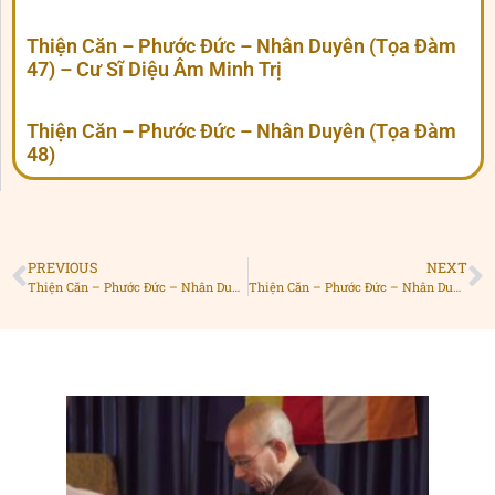
Thiện Căn – Phước Đức – Nhân Duyên (Tọa Đàm
47) – Cư Sĩ Diệu Âm Minh Trị
Thiện Căn – Phước Đức – Nhân Duyên (Tọa Đàm
48)
PREVIOUS
NEXT
Thiện Căn – Phước Đức – Nhân Duyên (Tọa Đàm 42) – Cư Sĩ Diệu Âm Minh Trị
Thiện Căn – Phước Đức – Nhân Duyên (Tọa Đàm 44)
Ngườ
đượ
hộ
niệ