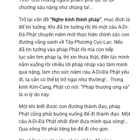
chướng sâu nặng như chúng ta!…
Trở lại vấn đề
“Nghe kinh thính pháp”
, mục đích là
để tin tưởng. Khi đã tin tưởng rồi thì một câu A-Di-
Đà Phật chuyên niệm mới thực hiện chính xác con
đường vãng sanh về Tây-Phương Cực-Lạc. Nếu
đã tin tưởng vào pháp Phật rồi mà còn tiếp
tục săn tìm pháp lạ, thì xin thưa thật, đến lúc mình
nằm xuống rồi nhiều lời pháp nhập vào tâm mình
quá nặng, làm cho sức niệm câu A-Di-Đà Phật yếu
đi, ta vẫn có thể bị trở ngại như thường!… Trong
kinh Kim-Cang, Phật có nói: “Pháp thượng ưng xả”
là vì lý do này.
Một khi biết được con đường thành đạo, pháp
Phật cũng phải buông xuống để đi thành đạo. Một
câu A-Di-Đà Phật nhất định đưa mình qua sông!…
Qua sông thì phải liệng bè để đi cho gọn.