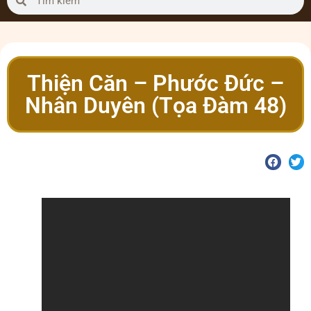
Thiện Căn – Phước Đức –
Nhân Duyên (Tọa Đàm 48)