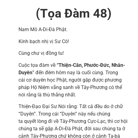
(Tọa Đàm 48)
Nam Mô A-Di-Đà Phật.
Kính bạch nhị vị Sư Cô!
Cùng chư vị đồng tu!
Cuộc tọa đàm về
“Thiện-Căn, Phước-Đức, Nhân-
Duyên
” đến đêm hôm nay là cuối cùng. Trong
cái cơ duyên học Phật, người gặp được phương
pháp Hộ Niệm vãng sanh về Tây-Phương có thể
nói rằng là thù thắng nhất.
Thiện-Đạo Đại Sư Nói rằng: Tất cả đều do ở chữ
“Duyên”. Trong cái “Duyên” này nếu chúng
ta quyết lòng đi về Tây-Phương Cực-Lạc, thì cơ hội
chúng ta sẽ gặp A-Di-Đà Phật, đời sau chúng ta ở
cảnh Tây-Phương chứ không còn ở cảnh Ta-bà