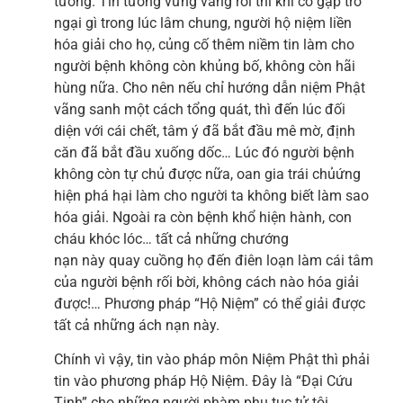
tưởng. Tin tưởng vững vàng rồi thì khi có gặp trở
ngại gì trong lúc lâm chung, người hộ niệm liền
hóa giải cho họ, củng cố thêm niềm tin làm cho
người bệnh không còn khủng bố, không còn hãi
hùng nữa. Cho nên nếu chỉ hướng dẫn niệm Phật
vãng sanh một cách tổng quát, thì đến lúc đối
diện với cái chết, tâm ý đã bắt đầu mê mờ, định
căn đã bắt đầu xuống dốc… Lúc đó người bệnh
không còn tự chủ được nữa, oan gia trái chủứng
hiện phá hại làm cho người ta không biết làm sao
hóa giải. Ngoài ra còn bệnh khổ hiện hành, con
cháu khóc lóc… tất cả những chướng
nạn này quay cuồng họ đến điên loạn làm cái tâm
của người bệnh rối bời, không cách nào hóa giải
được!… Phương pháp “Hộ Niệm” có thể giải được
tất cả những ách nạn này.
Chính vì vậy, tin vào pháp môn Niệm Phật thì phải
tin vào phương pháp Hộ Niệm. Đây là “Đại Cứu
Tinh” cho những người phàm phu tục tử tội