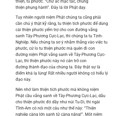
thiện, tu phước. “Chư ác mạc tác, chúng
thiện phụng hành”. Đây là lời Phật dạy.
Tuy nhiên người niệm Phật chúng ta cũng phải
cần chú ý thật kỹ rằng, tu thiện tích phước để dùng
cái thiện phước yểm trợ cho con đường vãng
sanh Tây-Phương Cực-Lạc, thì chúng ta tu Tịnh-
Nghiệp. Nếu chúng ta sơ ý nhắm thẳng vào việc tu
phước, cứ lo tu thiện phước mà quên đi con
đường niệm Phật vãng sanh về Tây-Phương Cực-
Lạc, thì thiện phước này nó cản trở con
đường thành đạo của chúng ta. Đây thật sự là
điểm khá lạ lùng! Rất nhiều người không có hiểu lý
đạo này.
Nên nhớ làm thiện tích phước mà không niệm
Phật cầu vãng sanh về Tây-Phương Cực-Lạc, dẫu
cho thiện phước đó dầy như núi Tu-Di, thì ngài
Tĩnh-Am có nói một câu như thế này: “Thiện
nghiệp càng lớn sanh tử càng nặng!”. Một niệm