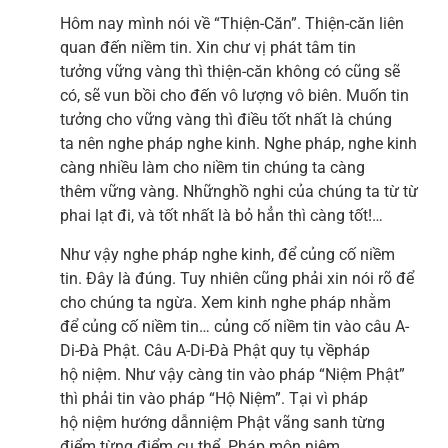
Hôm nay mình nói về “Thiện-Căn”. Thiện-căn liên
quan đến niềm tin. Xin chư vị phát tâm tin
tưởng vững vàng thì thiện-căn không có cũng sẽ
có, sẽ vun bồi cho đến vô lượng vô biên. Muốn tin
tưởng cho vững vàng thì điều tốt nhất là chúng
ta nên nghe pháp nghe kinh. Nghe pháp, nghe kinh
càng nhiều làm cho niềm tin chúng ta càng
thêm vững vàng. Nhữnghồ nghi của chúng ta từ từ
phai lạt đi, và tốt nhất là bỏ hẳn thì càng tốt!…
Như vậy nghe pháp nghe kinh, để củng cố niềm
tin. Đây là đúng. Tuy nhiên cũng phải xin nói rõ để
cho chúng ta ngừa. Xem kinh nghe pháp nhằm
để củng cố niềm tin… củng cố niềm tin vào câu A-
Di-Đà Phật. Câu A-Di-Đà Phật quy tụ vềpháp
hộ niệm. Như vậy càng tin vào pháp “Niệm Phật”
thì phải tin vào pháp “Hộ Niệm”. Tại vì pháp
hộ niệm hướng dẫnniệm Phật vãng sanh từng
điểm từng điểm cụ thể. Pháp môn niệm