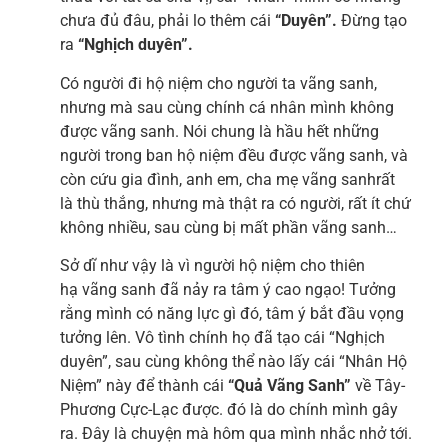
chưa đủ đâu, phải lo thêm cái
“Duyên”.
Đừng tạo
ra
“Nghịch duyên”.
Có người đi hộ niệm cho người ta vãng sanh,
nhưng mà sau cùng chính cá nhân mình không
được vãng sanh. Nói chung là hầu hết những
người trong ban hộ niệm đều được vãng sanh, và
còn cứu gia đình, anh em, cha mẹ vãng sanhrất
là thù thắng, nhưng mà thật ra có người, rất ít chứ
không nhiều, sau cùng bị mất phần vãng sanh…
Sở dĩ như vậy là vì người hộ niệm cho thiên
hạ vãng sanh đã nảy ra tâm ý cao ngạo! Tưởng
rằng mình có năng lực gì đó, tâm ý bắt đầu vọng
tưởng lên. Vô tình chính họ đã tạo cái “Nghịch
duyên”, sau cùng không thể nào lấy cái “Nhân Hộ
Niệm” này để thành cái
“Quả Vãng Sanh”
về Tây-
Phương Cực-Lạc được. đó là do chính mình gây
ra. Đây là chuyện mà hôm qua mình nhắc nhở tới.