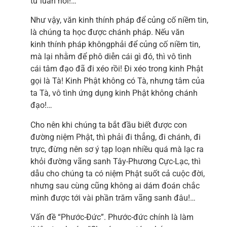
tử luân hồi!…
Như vậy, văn kinh thính pháp để củng cố niềm tin,
là chúng ta học được chánh pháp. Nếu văn
kinh thính pháp khôngphải để củng cố niềm tin,
mà lại nhằm để phô diễn cái gì đó, thì vô tình
cái tâm đạo đã đi xéo rồi! Đi xéo trong kinh Phật
gọi là Tà! Kinh Phật không có Tà, nhưng tâm của
ta Tà, vô tình ứng dụng kinh Phật không chánh
đạo!…
Cho nên khi chúng ta bắt đầu biết được con
đường niệm Phật, thì phải đi thẳng, đi chánh, đi
trực, đừng nên sơ ý tạp loạn nhiều quá mà lạc ra
khỏi đường vãng sanh Tây-Phương Cực-Lạc, thì
dẫu cho chúng ta có niệm Phật suốt cả cuộc đời,
nhưng sau cùng cũng không ai dám đoán chắc
mình được tới vài phần trăm vãng sanh đâu!…
Vấn đề “Phước-Đức”. Phước-đức chính là làm