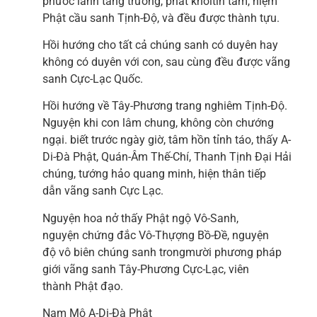
phước lành tăng trưởng, phát khởitín tâm, niệm
Phật cầu sanh Tịnh-Độ, và đều được thành tựu.
Hồi hướng cho tất cả chúng sanh có duyên hay
không có duyên với con, sau cùng đều được vãng
sanh Cực-Lạc Quốc.
Hồi hướng về Tây-Phương trang nghiêm Tịnh-Độ.
Nguyện khi con lâm chung, không còn chướng
ngại. biết trước ngày giờ, tâm hồn tỉnh táo, thấy A-
Di-Đà Phật, Quán-Âm Thế-Chí, Thanh Tịnh Đại Hải
chúng, tướng hảo quang minh, hiện thân tiếp
dẫn vãng sanh Cực Lạc.
Nguyện hoa nở thấy Phật ngộ Vô-Sanh,
nguyện chứng đắc Vô-Thựợng Bồ-Đề, nguyện
độ vô biên chúng sanh trongmười phương pháp
giới vãng sanh Tây-Phương Cực-Lạc, viên
thành Phật đạo.
Nam Mô A-Di-Đà Phật