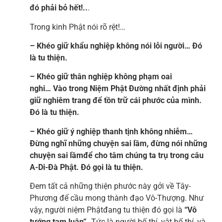
đó phải bỏ hết!..
.
Trong kinh Phật nói rõ rệt!…
– Khéo giữ khẩu nghiệp không nói lỗi người… Đó
là tu thiện.
– Khéo giữ thân nghiệp không phạm oai
nghi… Vào trong Niệm Phật Đường nhất định phải
giữ nghiêm trang để tồn trữ cái phước của mình.
Đó là tu thiện.
– Khéo giữ ý nghiệp thanh tịnh không nhiễm…
Đừng nghĩ những chuyện sai lầm, đừng nói những
chuyện sai lầmđể cho tâm chúng ta trụ trong câu
A-Di-Đà Phật. Đó gọi là tu thiện.
Đem tất cả những thiện phước này gởi về Tây-
Phương để cầu mong thành đạo Vô-Thượng. Như
vậy, người niệm Phậtđang tu thiện đó gọi là
“Vô
tướng tam luân”.
Tức là người bố thí, vật bố thí, và