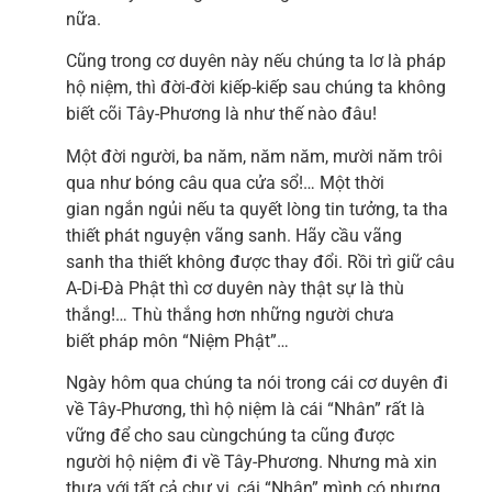
nữa.
Cũng trong cơ duyên này nếu chúng ta lơ là pháp
hộ niệm, thì đời-đời kiếp-kiếp sau chúng ta không
biết cõi Tây-Phương là như thế nào đâu!
Một đời người, ba năm, năm năm, mười năm trôi
qua như bóng câu qua cửa sổ!… Một thời
gian ngắn ngủi nếu ta quyết lòng tin tưởng, ta tha
thiết phát nguyện vãng sanh. Hãy cầu vãng
sanh tha thiết không được thay đổi. Rồi trì giữ câu
A-Di-Đà Phật thì cơ duyên này thật sự là thù
thắng!… Thù thắng hơn những người chưa
biết pháp môn “Niệm Phật”…
Ngày hôm qua chúng ta nói trong cái cơ duyên đi
về Tây-Phương, thì hộ niệm là cái “Nhân” rất là
vững để cho sau cùngchúng ta cũng được
người hộ niệm đi về Tây-Phương. Nhưng mà xin
thưa với tất cả chư vị, cái “Nhân” mình có nhưng