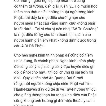
Có những người nghe pháp nhằm để củng
cố thêm tư tưởng, kiến giải, luận lý… Họ muốn học
thêm cho thật nhiều những thuật ngữ trong kinh
Phật… thì đây là một điều chướng nạn cho
người niệm Phật cầu vãng sanh, chứ không phải
là tốt đâu!… Tại vì chư vị nên nhớ, “Sở Tri Chướng”
là một điều tối kỵ cho tâm thanh tịnh, làm cho
người hành giảniệm Phật không định được trong
câu A-Di-Đà Phật…
Cho nên nghe kinh thính pháp để củng cố niềm
tin là đúng, là chánh pháp. Nghe kinh thính pháp
để củng cố lý luận,củng cố lý đạo huyền diệu gì
đó, để nói cho hay… thì coi chừng bị sai lệch rồi
đó!… Quý vị nên nhớ Ấn-Quang Đại Sưnói
rằng, một người không chịu niệm Phật với Tín-
Hạnh-Nguyện đầy đủ để đi về Tây-Phương thì dù
cho giảng thông thạo ba tạng kinh điển của Phật
cũng không ảnh hưởng gì đến việc thoát ly sanh