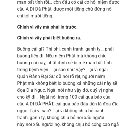
man bất tỉnh rồi… còn đâu có cái cơ hội niệm được
câu A Di Đà Phật, được một tiếng chứ đừng nói
chi tới mười tiếng.
Chính vì vậy mà phải lo trước.
Chính vì vậy phải biết buông ra.
Buông cái gì? Thị phi, cạnh tranh, ganh tỵ… phải
buông liền đi. Nếu niệm Phật mà không chịu
buông cái này, nhất định sẽ bị mê man bất tỉnh
trong bệnh viện. Tại sao như vậy? Tại vì ngài
Quán Đảnh Đại Sư đã nói rõ rệt, người niệm
Phật mà không biết lo buông xả những cái này sẽ
đọa Địa Ngục. Ngài nói như vậy đó, quý vị nghe
cho kỹ đi… Ngài nói trong 100 cái quả báo của
câu A DI ĐÀ PHẬT, cái quả báo đầu tiên là đọa địa
ngục. Tại vì sao? Tại vì không chịu bỏ cạnh
tranh, ganh tỵ, không chịu bỏ nói xấu người
này nói xấu người nọ, không chịu bỏ cống cao ngã