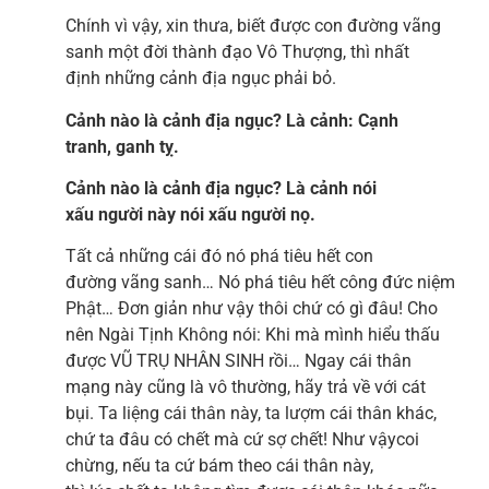
Chính vì vậy, xin thưa, biết được con đường vãng
sanh một đời thành đạo Vô Thượng, thì nhất
định những cảnh địa ngục phải bỏ.
Cảnh nào là cảnh địa ngục? Là cảnh: Cạnh
tranh, ganh tỵ.
Cảnh nào là cảnh địa ngục? Là cảnh nói
xấu người này nói xấu người nọ.
Tất cả những cái đó nó phá tiêu hết con
đường vãng sanh… Nó phá tiêu hết công đức niệm
Phật… Đơn giản như vậy thôi chứ có gì đâu! Cho
nên Ngài Tịnh Không nói: Khi mà mình hiểu thấu
được VŨ TRỤ NHÂN SINH rồi… Ngay cái thân
mạng này cũng là vô thường, hãy trả về với cát
bụi. Ta liệng cái thân này, ta lượm cái thân khác,
chứ ta đâu có chết mà cứ sợ chết! Như vậycoi
chừng, nếu ta cứ bám theo cái thân này,