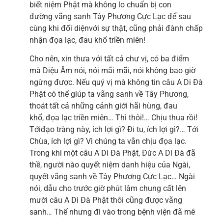
biết niệm Phật mà không lo chuẩn bị con
đường vãng sanh Tây Phương Cực Lạc để sau
cùng khi đối diệnvới sự thật, cũng phải đành chấp
nhận đọa lạc, đau khổ triền miên!
Cho nên, xin thưa với tất cả chư vị, có ba điểm
mà Diệu Âm nói, nói mãi mãi, nói không bao giờ
ngừng được. Nếu quý vị mà không tin câu A Di Đà
Phật có thể giúp ta vãng sanh về Tây Phương,
thoát tất cả những cảnh giới hãi hùng, đau
khổ, đọa lạc triền miên… Thì thôi!… Chịu thua rồi!
Tớiđạo tràng này, ích lợi gì? Đi tu, ích lợi gì?… Tới
Chùa, ích lợi gì? Vì chúng ta vẫn chịu đọa lạc.
Trong khi một câu A Di Đà Phật, Đức A Di Đà đã
thề, người nào quyết niệm danh hiệu của Ngài,
quyết vãng sanh về Tây Phương Cực Lạc… Ngài
nói, dẫu cho trước giờ phút lâm chung cất lên
mười câu A Di Đà Phật thôi cũng được vãng
sanh… Thế nhưng đi vào trong bệnh viện đã mê