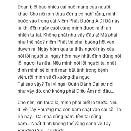
Đoạn biết bao nhiêu cái huệ mạng của người
khác. Cho nên xin thưa đừng có nghĩ rằng, mình
bước vào trong cái Niệm Phật Đường A Di Đà này
là khi đến ngày cuối cùng mình được ra đi an
nhiên tự tại. Không phải như vậy đâu ạ! Mà phải
như thế nào? niệm Phật thì phải buông hết vạn
duyên ra. Ngày hôm qua ta thấy người này xấu…
nói lỗi người ta, ngày hôm nay nhất định đừng nói
lỗi người ta nữa. Nếu mình nói lỗi người ta, nhất
định mình sẽ bị mê man bất tỉnh trong bệnh
viện, rồi mình sẽ đi xuống địa ngục!
Tại sao vậy? Tại vì ngài Quán Đảnh Đại sư nói
như vậy đó, chứ không phải Diệu Âm nói đâu…
Cho nên, xin thưa là, mình phải biết lo trước. Nếu
đi về Tây Phương mà còn bám chặt vào cái cõi Ta-
Bà này… Cái nhà cũng bám, tiền tài cũng
bám… Nhất định không thể vãng sanh về Tây
Phương Cực Lạc được.