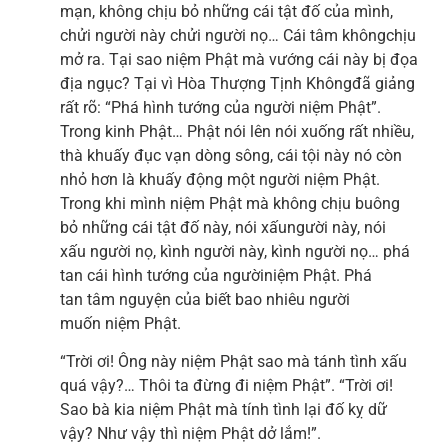
mạn, không chịu bỏ những cái tật đố của mình,
chửi người này chửi người nọ… Cái tâm khôngchịu
mở ra. Tại sao niệm Phật mà vướng cái này bị đọa
địa ngục? Tại vì Hòa Thượng Tịnh Khôngđã giảng
rất rõ: “Phá hình tướng của người niệm Phật”.
Trong kinh Phật… Phật nói lên nói xuống rất nhiều,
thà khuấy đục vạn dòng sông, cái tội này nó còn
nhỏ hơn là khuấy động một người niệm Phật.
Trong khi mình niệm Phật mà không chịu buông
bỏ những cái tật đố này, nói xấungười này, nói
xấu người nọ, kình người này, kình người nọ… phá
tan cái hình tướng của ngườiniệm Phật. Phá
tan tâm nguyện của biết bao nhiêu người
muốn niệm Phật.
“Trời ơi! Ông này niệm Phật sao mà tánh tình xấu
quá vậy?… Thôi ta đừng đi niệm Phật”. “Trời ơi!
Sao bà kia niệm Phật mà tính tình lại đố kỵ dữ
vậy? Như vậy thì niệm Phật dở lắm!”.