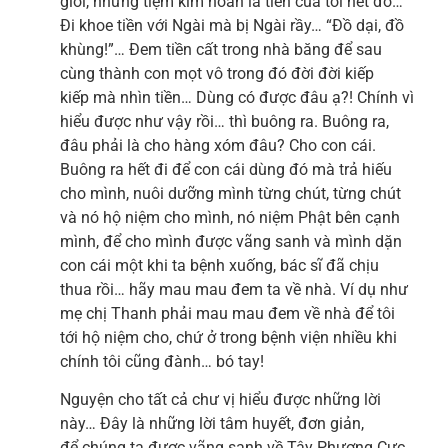
giới, những tiệm kim hoàn là tiền của tôi hết đó…
Đi khoe tiền với Ngài mà bị Ngài rầy… “Đồ dại, đồ
khùng!”… Đem tiền cất trong nhà băng để sau
cùng thành con mọt vô trong đó đời đời kiếp
kiếp mà nhìn tiền… Dùng có được đâu ạ?! Chính vì
hiểu được như vậy rồi… thì buông ra. Buông ra,
đâu phải là cho hàng xóm đâu? Cho con cái.
Buông ra hết đi để con cái dùng đó mà trả hiếu
cho mình, nuôi dưỡng mình từng chút, từng chút
và nó hộ niệm cho mình, nó niệm Phật bên cạnh
mình, để cho mình được vãng sanh và mình dặn
con cái một khi ta bệnh xuống, bác sĩ đã chịu
thua rồi… hãy mau mau đem ta về nhà. Ví dụ như
mẹ chị Thanh phải mau mau đem về nhà để tôi
tới hộ niệm cho, chứ ở trong bệnh viện nhiều khi
chính tôi cũng đành… bó tay!
Nguyện cho tất cả chư vị hiểu được những lời
này… Đây là những lời tâm huyết, đơn giản,
để chúng ta được vãng sanh về Tây Phương Cực