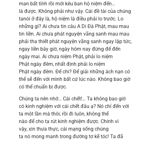
man bất tỉnh rồi mới kêu ban hộ niệm đến…
là được. Không phải như vậy. Cái đề tài của chúng
tanói ở đây là, hộ niệm là điều phải lo trước. Lo
những gì? Ai chưa tin câu A Di Đà Phật, mau mau
tin liền. Ai chưa phát nguyện vãng sanh mau mau
phải tha thiết phát nguyện vãng sanh ngay lập tức,
ngay liền bây giờ, ngày hôm nay đừng để đến
ngày mai. Ai chưa niệm Phật, phải lo niệm
Phật ngày đêm, nhất định phải lo niệm
Phật ngày đêm. Để chi? Để giải những ách nạn có
thể sẽ đến với mình bất cứ lúc nào. Không bao giờ
có thể chuẩn bị được.
Chúng ta nên nhớ… Cái chết!… Ta không bao giờ
có kinh nghiệm với cái chết đâu ạ? Nó chỉ đến với
ta một lần mà thôi, rồi đi luôn, không thể
nào để cho ta rút kinh nghiệm được. Chính vì
vậy, xin thưa thực, cái mạng sống chúng
ta nó mong manh trong đường tơ kẽ tóc! Ta đã