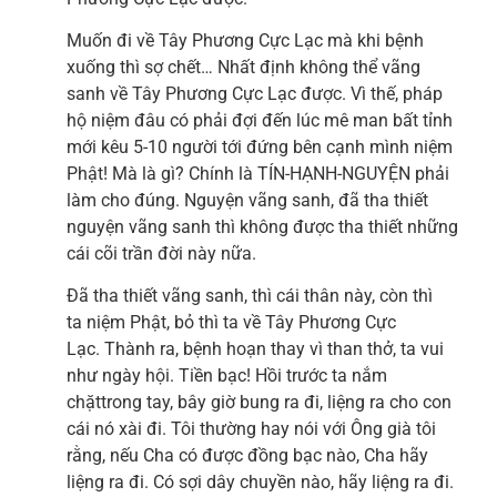
Muốn đi về Tây Phương Cực Lạc mà khi bệnh
xuống thì sợ chết… Nhất định không thể vãng
sanh về Tây Phương Cực Lạc được. Vì thế, pháp
hộ niệm đâu có phải đợi đến lúc mê man bất tỉnh
mới kêu 5-10 người tới đứng bên cạnh mình niệm
Phật! Mà là gì? Chính là TÍN-HẠNH-NGUYỆN phải
làm cho đúng. Nguyện vãng sanh, đã tha thiết
nguyện vãng sanh thì không được tha thiết những
cái cõi trần đời này nữa.
Đã tha thiết vãng sanh, thì cái thân này, còn thì
ta niệm Phật, bỏ thì ta về Tây Phương Cực
Lạc. Thành ra, bệnh hoạn thay vì than thở, ta vui
như ngày hội. Tiền bạc! Hồi trước ta nắm
chặttrong tay, bây giờ bung ra đi, liệng ra cho con
cái nó xài đi. Tôi thường hay nói với Ông già tôi
rằng, nếu Cha có được đồng bạc nào, Cha hãy
liệng ra đi. Có sợi dây chuyền nào, hãy liệng ra đi.