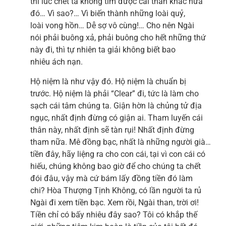
thì lúc chết ta không tìm được cái thân khác nữa
đó… Vì sao?… Vì biến thành những loài quỷ,
loài vong hồn… Dễ sợ vô cùng!… Cho nên Ngài
nói phải buông xả, phải buông cho hết những thứ
này đi, thì tự nhiên ta giải không biết bao
nhiêu ách nạn.
Hộ niệm là như vậy đó. Hộ niệm là chuẩn bị
trước. Hộ niệm là phải “Clear” đi, tức là làm cho
sạch cái tâm chúng ta. Giận hờn là chủng tử địa
ngục, nhất định đừng có giận ai. Tham luyến cái
thân này, nhất định sẽ tàn rụi! Nhất định đừng
tham nữa. Mê đồng bạc, nhất là những người già…
tiền đây, hãy liệng ra cho con cái, tại vì con cái có
hiếu, chúng không bao giờ để cho chúng ta chết
đói đâu, vậy mà cứ bám lấy đồng tiền đó làm
chi? Hòa Thượng Tịnh Không, có lần người ta rủ
Ngài đi xem tiền bạc. Xem rồi, Ngài than, trời ơi!
Tiền chỉ có bấy nhiêu đây sao? Tôi có khắp thế