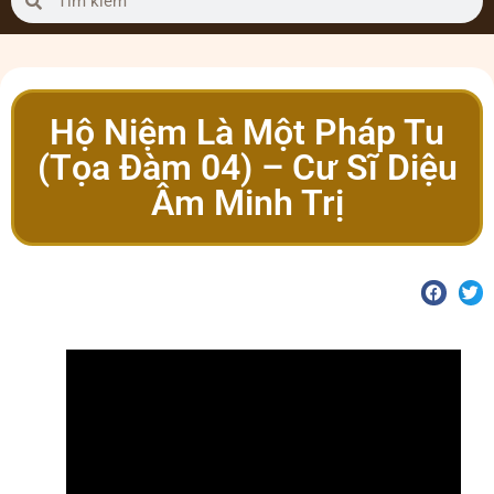
Hộ Niệm Là Một Pháp Tu
(Tọa Đàm 04) – Cư Sĩ Diệu
Âm Minh Trị