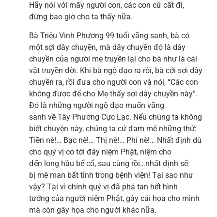
Hãy nói với mấy người con, các con cứ cất đi,
đừng bao giờ cho ta thấy nữa.
Bà Triệu Vinh Phương 99 tuổi vãng sanh, bà có
một sợi dây chuyền, mà dây chuyền đó là dây
chuyền của người mẹ truyền lại cho bà như là cái
vật truyền đời. Khi bà ngộ đạo ra rồi, bà cởi sợi dây
chuyền ra, rồi đưa cho người con và nói, “Các con
không được để cho Mẹ thấy sợi dây chuyền này”.
Đó là những người ngộ đạo muốn vãng
sanh về Tây Phương Cực Lạc. Nếu chúng ta không
biết chuyện này, chúng ta cứ đam mê những thứ:
Tiền nè!… Bạc nè!… Thị nè!… Phi nè!… Nhất định dù
cho quý vị có tới đây niệm Phật, niệm cho
đến long hầu bể cổ, sau cùng rồi…nhất định sẽ
bị mê man bất tỉnh trong bệnh viện! Tại sao như
vậy? Tại vì chính quý vị đã phá tan hết hình
tướng của người niệm Phật, gây cái họa cho mình
mà còn gây họa cho người khác nữa.