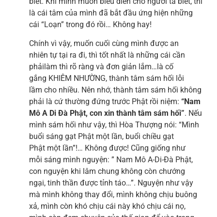
biết. Khi mình muốn biểu diễn cho người ta biết, thì
là cái tâm của mình đã bắt đầu ứng hiện những
cái “Loạn” trong đó rồi… Không hay!
Chính vì vậy, muốn cuối cùng mình được an
nhiên tự tại ra đi, thì tốt nhất là những cái cần
phảilàm thì rõ ràng và đơn giản lắm…là cố
gắng KHIÊM NHƯỜNG, thành tâm sám hối lỗi
lầm cho nhiều. Nên nhớ, thành tâm sám hối không
phải là cứ thường đứng trước Phật rồi niệm:
“Nam
Mô A Di Đà Phật, con xin thành tâm sám hối”
. Nếu
mình sám hối như vậy, thì Hòa Thượng nói: “Mình
buổi sáng gạt Phật một lần, buổi chiều gạt
Phật một lần”!… Không được! Cũng giống như
mỗi sáng mình nguyện: ” Nam Mô A-Di-Đà Phật,
con nguyện khi lâm chung không còn chướng
ngại, tinh thần được tỉnh táo…”. Nguyện như vậy
mà mình không thay đổi, mình không chịu buông
xả, mình còn khó chịu cái này khó chịu cái nọ,