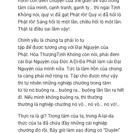
mình còn đem chuyện của thế gian để vào trong
tâm của mình, cạnh tranh, ganh tỵ… thì ngài Tịnh
Không nói, quý vị đã gạt Phật rồi! Quý vị đã hối lộ
Phật rồi! Sáng hối lộ một lần, chiều hối lộ một lần.
Thật là điều sai lầm vậy!
Chính yếu là chúng ta phải lo tu
tập để được tương ưng với Đại Nguyện của
Phật. Hòa ThượngTịnh Không còn nói, phải đem
cái Đại Nguyện của Đức A-Di-Đà Phật làm cái Đại
Nguyện của mình nữa. Tức là tâm hồn của chúng
ta càng phải mở rộng ra. Tập cho được như vậy
thì tự nhiên những nghiệp chướng trong tâm
từ từ nó buông ra… buông ra… buông lần lần ra hết
đi. Nếu mình không buông ra, thì thường
thường là nghiệp chướng nó vô… nó vô… nó vô!…
Thực ra là gì? Trong tâm của ta, trong A-lại-da
thức của ta đã chứa đầy những cái nghiệp
chướng đó rồi. Bây giờ làm sao đừng có “Duyên”