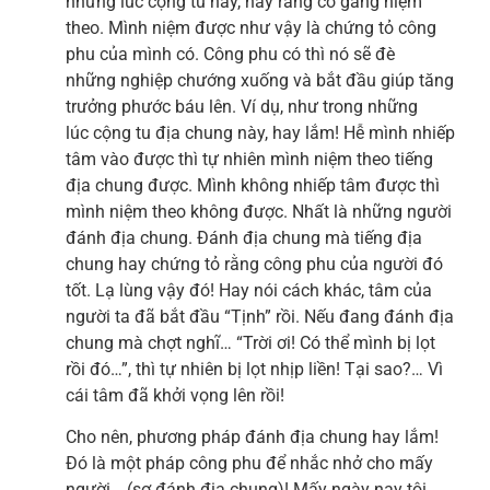
những lúc cộng tu này, hãy ráng cố gắng niệm
theo. Mình niệm được như vậy là chứng tỏ công
phu của mình có. Công phu có thì nó sẽ đè
những nghiệp chướng xuống và bắt đầu giúp tăng
trưởng phước báu lên. Ví dụ, như trong những
lúc cộng tu địa chung này, hay lắm! Hễ mình nhiếp
tâm vào được thì tự nhiên mình niệm theo tiếng
địa chung được. Mình không nhiếp tâm được thì
mình niệm theo không được. Nhất là những người
đánh địa chung. Đánh địa chung mà tiếng địa
chung hay chứng tỏ rằng công phu của người đó
tốt. Lạ lùng vậy đó! Hay nói cách khác, tâm của
người ta đã bắt đầu “Tịnh” rồi. Nếu đang đánh địa
chung mà chợt nghĩ… “Trời ơi! Có thể mình bị lọt
rồi đó…”, thì tự nhiên bị lọt nhịp liền! Tại sao?… Vì
cái tâm đã khởi vọng lên rồi!
Cho nên, phương pháp đánh địa chung hay lắm!
Đó là một pháp công phu để nhắc nhở cho mấy
người… (sợ đánh địa chung)! Mấy ngày nay tôi