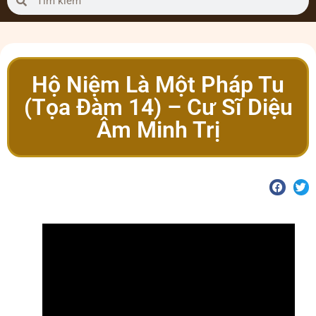
Hộ Niệm Là Một Pháp Tu
(Tọa Đàm 14) – Cư Sĩ Diệu
Âm Minh Trị