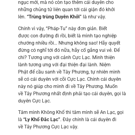
ngục mới, mà nó còn tạo thêm cái duyên cho
những chủng tử liên quan tới cái giận đó khởi
lên.
“Trùng trùng Duyên Khởi”
là như vậy.
Chính vì vậy, “Pháp-Tu” này đơn giản. Biết
được con đường đi rồi, biết là mình tạo nghiệp
chướng nhiều rồi… Nhưng không sao! Hãy quyết
đừng có nghĩ tới đó nữa, hãy cố gắng vui vẻ. Để
chi? Tương ưng với cảnh Cực Lạc. Mình thiện
lành tương ưng với đại thiện đại lành. Niệm
Phật để cầu sanh về Tây Phương, tự nhiên mình
sẽ có cái duyên với cõi Cực Lạc. Chính cái duyên
này nó giúp cho mình đi về Tây Phương. Muốn
về Tây Phương nhất định phải tạo cái duyên, gọi là
duyên Cực Lạc.
Tâm mình Không Khổ thì tâm mình sẽ An Lạc, gọi
là
“Ly Khổ Đắc Lạc”
. Đây chính là cái duyên đi
về Tây Phương Cực Lạc vậy.