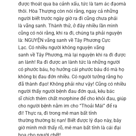
được thoát qua ba cảnh xấu, tức là tam ác đạomà
thôi. Hòa Thượng còn nói rằng, ngay cả những
người biết trước ngày giờ ra đi cũng chưa phải
là vãng sanh. Thành thử, ở đây nhiều lần mình
cũng có nói rằng, khi ra đi, chúng ta phải nguyện
là: NGUYỆN vãng sanh về Tây Phương Cực
Lạc. Có nhiều người không nguyện vãng
sanh về Tây Phương, mà lại nguyện khi ra đi được
an lành! Ra đi được an lành tức là những người
có phước báu, họ hưởng cái phước báu đó mà họ
không bị đau đớn nhiều. Có người tưởng rằng họ
đã thành đạo! Không phải như vậy! Cũng có nhiều
người thấy người bệnh đau đớn quá, kêu bác
sĩ chích thêm chất morphine để cho khỏi đau, giúp
cho người bệnh nằm im cho “Thoải Mái” để ra
đi! Thực ra, đi trong mê man bất tỉnh
thường thường bị nạn! Biết được lý đạo này, bây
giờ mình mới thấy rõ, mê man bất tỉnh là cái đại
họa cho người chết!