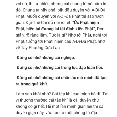
với nó, thì tự nhiên những cái chủng tử nó nằm im
đó. Chúng ta hãy phải bắt đầu duyên với A-Di-Đà
Phật. Muốn duyên với A-Di-Đà Phật thì sao?Đơn
giản, Đại-Thế-Chí đã nói rõ rệt:
“Ức Phật niệm
Phật, hiện tại đương lai tất định kiến Phật”
, Đơn
giản, rõ ràng lắm. Tức là gì? Nhớ tới Phật, nghĩ tới
Phật, tưởng tới Phật, niệm câu A-Di-Đà Phật, nhớ
về Tây Phương Cực Lạc.
Đừng có nhớ những cái nghiệp.
Đừng có nhớ những cái trong lục đạo luân hồi.
Đừng có nhớ những cái nhân ác mà mình đã tạo
ra trong quá khứ.
Làm sao khỏi nhớ? Cái tập khí của mình bỏ đi. Tại
vì thường thường cái tập khí là cái duyên chứ
không có gì hết. Hễ một lần mình giận lên thì cái
duyên giận này, vừa tạo ra một chủng tử địa