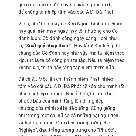
quen nói xấu người này nói xấu người nọ đi,
để chúng ta nhiếp tâm vào câu A-Di-Đà Phật.
Ví dụ, như hôm nay cô Kim Ngọc đánh địa chung
hay quá, nên mấy ngày nay tôi nhường cho Cô
đánh luôn. Cô đánh càng ngày càng… coi như
là,
“Xuất quỷ nhập thần!”
. Hay lắm! Khi tiếng địa
chung của Cô đánh hay như vậy, mà ta niệm theo
kịp, tức là ta có công phu tu tập. Nếu ta niệm theo
không kịp, thì ta hãy ráng tập niệm thêm nữa.
Để chi?… Một lần chí thành niệm Phật, nhiếp
tâm vào cái câu A-Di-Đà Phật sẽ xóa cho mình rất
nhiều nghiệp chướng. Nói rõ hơn, là làm cho
phước báu của mình tăng lên thì nghiệp
chướng của mình sẽ bị đè xuống. Cũng giống
như trong một cái hũ có cả những hạt đậu đen
và hạt đậu trắng. Đậu đen tượng trưng cho
“Nghiệp”, đậu trắng tượng trưng cho “Phước”.