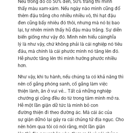
Nếu trong đó có 50% đen, 50% trắng thì mình
thấy màu xam-xám. Nếu ngày nào mình cũng đổ
thêm đậu trắng cho nhiều nhiều vô, thì hạt đậu
đen cũng bấy nhiêu đó thôi, nhưng mà nó bị bao
lại, tự nhiên mình thấy hũ đậu màu trắng. Sự diễn
biến giống như vậy đó. Mình nên hiểu cáinghĩa
lý là như vậy, chứ không phải là cái nghiệp nó tiêu
đâu, mà chính là cái phước mình nó tăng lên đó.
Hễ phước tăng lên thì mình hưởng phước nhiều
hơn.
Như vậy, khi tu hành, nếu chúng ta có khả năng thì
nên cố gắng phóng sanh, cố gắng làm việc
thiện lành, ăn ở vui vẻ… Tất cả những nghiệp
chướng gì cũng đều do từ trong tâm mình mở ra.
Hễ một lần giận dữ tức là mình bỏ con
đường thiện đi theo đường ác. Mà cái ác của
sự giận dữnó lại gây ra cái chủng tử địa ngục. Cho
nên hôm qua tôi có nói rằng, một lần giận