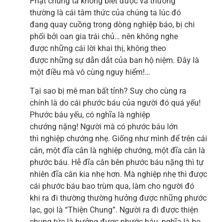
Phật chúng ta không biết được và thường
thường là cái tâm thức của chúng ta lúc đó
đang quay cuồng trong dòng nghiệp báo, bị chi
phối bởi oan gia trái chủ… nên không nghe
được những cái lời khai thị, không theo
được những sự dẫn dắt của ban hộ niệm. Đây là
một điều mà vô cùng nguy hiểm!…
Tại sao bị mê man bất tỉnh? Suy cho cùng ra
chính là do cái phước báu của người đó quá yếu!
Phước báu yếu, có nghĩa là nghiệp
chướng nặng! Người mà có phước báu lớn
thì nghiệp chướng nhẹ. Giống như mình để trên cái
cân, một đĩa cân là nghiệp chướng, một đĩa cân là
phước báu. Hễ đĩa cân bên phước báu nặng thì tự
nhiên đĩa cân kia nhẹ hơn. Mà nghiệp nhẹ thì được
cái phước báu bao trùm qua, làm cho người đó
khi ra đi thường thường hưởng được những phước
lạc, gọi là “Thiện Chung”. Người ra đi được thiện
chung tức là hưởng được phước báu, nghĩa là họ