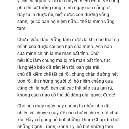
y. Nhiều người rất lơ là chuyện niệm Phật. Về công
phu thì cứ tưởng rằng mình ngày nào cũng tới
đây tu là được rồi, biết được con đường vãng
sanh, lại có ban hộ niệm nữa… thế là mình vững
tâm!…
Chưa chắc đâu! Vững tâm được là khi nào thật sự
mình xóa được cái ách nạn của mình. Ách nạn
của mình chính là mê man bất tỉnh. Chứ
nếu lúc lâm chung mà bị mê man bất tỉnh, tức
là nghiệp báo đã tràn lên rồi, oan gia trái
chủ đã kiềm chế tất cả rồi, chúng chận đường hết
trơn rồi, thì những người tới hộ niệm chẳng qua
cũng chỉ là ngồi bên cái cục thịt sắp sửa tan rã,
không cách nào có thể dễ dàng giải quyết được!
Cho nên mấy ngày nay chúng ta nhắc nhở rất
nhiều về chuyện này để cho chư vị chú ý một chút
xíu. Hãy cố gắng bỏ bớt những Tham Chấp, bỏ bớt
những Cạnh Tranh, Ganh Tỵ, bỏ bớt những thói