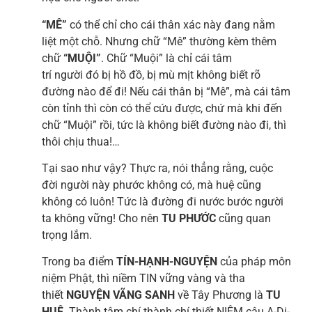
“MÊ”
có thể chỉ cho cái thân xác này đang nằm
liệt một chỗ. Nhưng chữ “Mê” thường kèm thêm
chữ
“MUỘI”
. Chữ “Muội” là chỉ cái tâm
trí người đó bị hồ đồ, bị mù mịt không biết rõ
đường nào để đi! Nếu cái thân bị “Mê”, mà cái tâm
còn tỉnh thì còn có thể cứu được, chứ mà khi đến
chữ “Muội” rồi, tức là không biết đường nào đi, thì
thôi chịu thua!…
Tại sao như vậy? Thực ra, nói thẳng rằng, cuộc
đời người này phước không có, mà huệ cũng
không có luôn! Tức là đường đi nước bước người
ta không vững! Cho nên
TU PHƯỚC
cũng quan
trọng lắm.
Trong ba điểm
TÍN-HẠNH-NGUYỆN
của pháp môn
niệm Phật, thì niềm TIN vững vàng và tha
thiết
NGUYỆN VÃNG SANH
về Tây Phương là
TU
HUỆ
. Thành tâm chí thành chí thiết NIỆM câu A-Di-