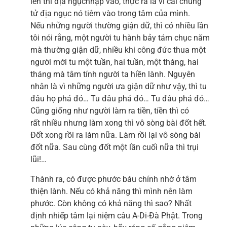
lên thì địa ngụcnhập vào, thực ra là vì cái chủng
tử địa ngục nó tiêm vào trong tâm của mình.
Nếu những người thường giận dữ, thì có nhiều lần
tôi nói rằng, một người tu hành bảy tám chục năm
mà thường giận dữ, nhiều khi công đức thua một
người mới tu một tuần, hai tuần, một tháng, hai
tháng mà tâm tính người ta hiền lành. Nguyên
nhân là vì những người ưa giận dữ như vậy, thì tu
đâu họ phá đó… Tu đâu phá đó… Tu đâu phá đó…
Cũng giống như người làm ra tiền, tiền thì có
rất nhiều nhưng làm xong thì vô sòng bài đốt hết.
Đốt xong rồi ra làm nữa. Làm rồi lại vô sòng bài
đốt nữa. Sau cùng đốt một lần cuối nữa thì trụi
lũi!…
Thành ra, có được phước báu chính nhờ ở tâm
thiện lành. Nếu có khả năng thì mình nên làm
phước. Còn không có khả năng thì sao? Nhất
định nhiếp tâm lại niệm câu A-Di-Đà Phật. Trong