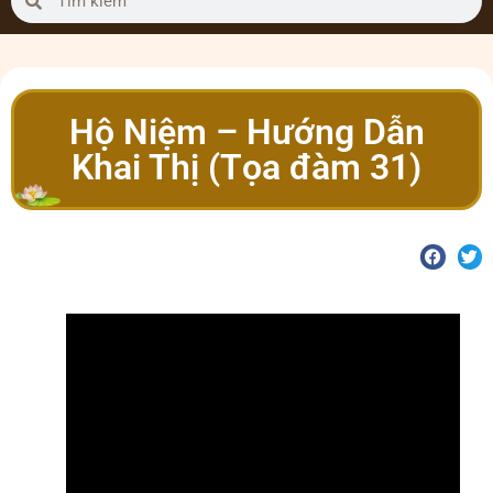
Hộ Niệm – Hướng Dẫn
Khai Thị (Tọa đàm 31)