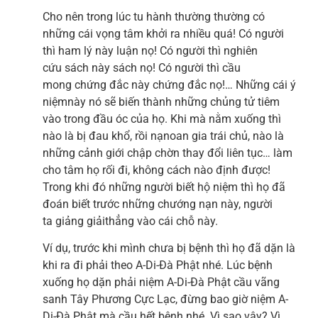
Cho nên trong lúc tu hành thường thường có
những cái vọng tâm khởi ra nhiều quá! Có người
thì ham lý này luận nọ! Có người thì nghiên
cứu sách này sách nọ! Có người thì cầu
mong chứng đắc này chứng đắc nọ!… Những cái ý
niệmnày nó sẽ biến thành những chủng tử tiêm
vào trong đầu óc của họ. Khi mà nằm xuống thì
nào là bị đau khổ, rồi nạnoan gia trái chủ, nào là
những cảnh giới chập chờn thay đổi liên tục… làm
cho tâm họ rối đi, không cách nào định được!
Trong khi đó những người biết hộ niệm thì họ đã
đoán biết trước những chướng nạn này, người
ta giảng giảithẳng vào cái chỗ này.
Ví dụ, trước khi mình chưa bị bệnh thì họ đã dặn là
khi ra đi phải theo A-Di-Đà Phật nhé. Lúc bệnh
xuống họ dặn phải niệm A-Di-Đà Phật cầu vãng
sanh Tây Phương Cực Lạc, đừng bao giờ niệm A-
Di-Đà Phật mà cầu hết bệnh nhé. Vì sao vậy? Vì