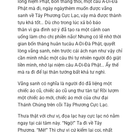
lòng niệm Phật, bốn tháng thôi, một câu A-Di-Đà
Phật mà đi, ngày ngàythèm muốn được vãng
sanh về Tây Phương Cực Lạc, vậy mà được thành
tựu khá tốt… Dù cho trong lúc xả bỏ báo
thân vì gia đình sơ ý đã tạo ra một cảnh oan
uổng làm cho chị phiền não! Nhưng có lẽ nhờ thời
gian bốn tháng huân tucâu A-Di-Đà Phật, quyết
lòng vãng sanh, nên trước cái ách nạn như vậy chỉ
cần mình nhắc một câu thì tự nhiên người đó giật
liền mình, nhớ lại niệm câu A-Di-Đà Phật… Ấy thế
mà ra đi để lại thân tướng bất khả tư nghì.
Vãng sanh có nghĩa là người đó đã liệng một
chiếc áo cũ, chiếc áo cũ ung thư tàn tạ! Rồi lượm
một chiếc áo mới, chiếc áo mới của chư đại
Thánh Chúng trên cõi Tây Phương Cực Lạc.
Thưa thật với chư vị, đọa lạc hay cực lạc nó nằm
ngay tại cái tâm này. “Ngộ!” Ta đi về Tây
Phương. “Mê!” Thì chư vị cứ kiểm lại coi, nhất