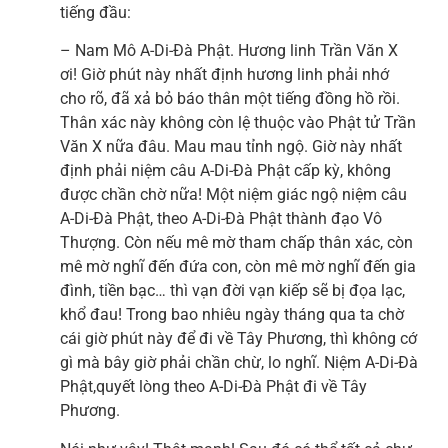
tiếng đầu:
– Nam Mô A-Di-Đà Phật. Hương linh Trần Văn X
ơi! Giờ phút này nhất định hương linh phải nhớ
cho rõ, đã xả bỏ báo thân một tiếng đồng hồ rồi.
Thân xác này không còn lệ thuộc vào Phật tử Trần
Văn X nữa đâu. Mau mau tỉnh ngộ. Giờ này nhất
định phải niệm câu A-Di-Đà Phật cấp kỳ, không
được chần chờ nữa! Một niệm giác ngộ niệm câu
A-Di-Đà Phật, theo A-Di-Đà Phật thành đạo Vô
Thượng. Còn nếu mê mờ tham chấp thân xác, còn
mê mờ nghĩ đến đứa con, còn mê mờ nghĩ đến gia
đình, tiền bạc… thì vạn đời vạn kiếp sẽ bị đọa lạc,
khổ đau! Trong bao nhiêu ngày tháng qua ta chờ
cái giờ phút này để đi về Tây Phương, thì không cớ
gì mà bây giờ phải chần chừ, lo nghĩ. Niệm A-Di-Đà
Phật,quyết lòng theo A-Di-Đà Phật đi về Tây
Phương.