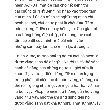
niệm A-Di-Đà Phật để cầu cho hết bệnh thì
cái chủng tử “Hết Bệnh” nó nhập vào trong tâm
của mình. Lúc đó mình sẽ nghĩ rằng mình chỉ
bệnh sơ thôi, chứ chưa phải là chết đâu. Tâm
mình cứ nghĩ đến cơ may hết bệnh. Oan gia trái
chủ trùng trùng điệp điệp, sẽ nương theo cái
tâm sợ chết của mình, mà cài mình vào
những cạm bẫy làm cho mình lạc đường!…
Chính vì thế, tại sao những người biết hộ niệm lại
được vãng sanh dễ dàng?… Người ta có thể vãng
sanh dễ dàng hơn những người tu giỏi nữa là
khác. Tại vì từng điểm, từng điểm quan trọng
trong pháp hộ niệm họ đã nắm vững, rõ ràng, cụ
thể rồi… giống như một với một là hai, hai với hai
là bốn vậy. Pháp hộ niệm đã hướng dẫn họ vững
vàng như vậy, nhờ thế khi ứng dụng đến họ
được vãng sanh bất khả tư nghì. Thật sự như vậy.