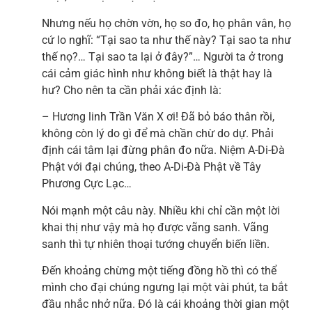
Nhưng nếu họ chờn vờn, họ so đo, họ phân vân, họ
cứ lo nghĩ: “Tại sao ta như thế này? Tại sao ta như
thế nọ?… Tại sao ta lại ở đây?”… Người ta ở trong
cái cảm giác hình như không biết là thật hay là
hư? Cho nên ta cần phải xác định là:
– Hương linh Trần Văn X ơi! Đã bỏ báo thân rồi,
không còn lý do gì để mà chần chừ do dự. Phải
định cái tâm lại đừng phân đo nữa. Niệm A-Di-Đà
Phật với đại chúng, theo A-Di-Đà Phật về Tây
Phương Cực Lạc…
Nói mạnh một câu này. Nhiều khi chỉ cần một lời
khai thị như vậy mà họ được vãng sanh. Vãng
sanh thì tự nhiên thoại tướng chuyển biến liền.
Đến khoảng chừng một tiếng đồng hồ thì có thể
mình cho đại chúng ngưng lại một vài phút, ta bắt
đầu nhắc nhở nữa. Đó là cái khoảng thời gian một