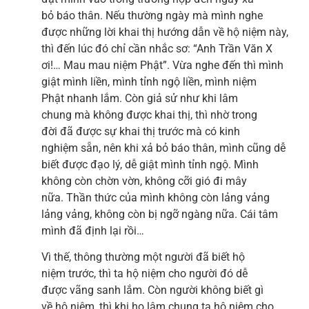
bỏ báo thân. Nếu thường ngày mà mình nghe
được những lời khai thị hướng dẫn về hộ niệm này,
thì đến lúc đó chỉ cần nhắc sơ: “Anh Trần Văn X
ơi!… Mau mau niệm Phật”. Vừa nghe đến thì mình
giật mình liền, mình tỉnh ngộ liền, mình niệm
Phật nhanh lắm. Còn giả sử như khi lâm
chung mà không được khai thị, thì nhờ trong
đời đã được sự khai thị trước mà có kinh
nghiệm sẵn, nên khi xả bỏ báo thân, mình cũng dễ
biết được đạo lý, dễ giật mình tỉnh ngộ. Mình
không còn chờn vờn, không cỡi gió đi mây
nữa. Thần thức của mình không còn lảng vảng
lảng vảng, không còn bị ngỡ ngàng nữa. Cái tâm
mình đã định lại rồi…
Vì thế, thông thường một người đã biết hộ
niệm trước, thì ta hộ niệm cho người đó dễ
được vãng sanh lắm. Còn người không biết gì
về hộ niệm, thì khi họ lâm chung ta hộ niệm cho