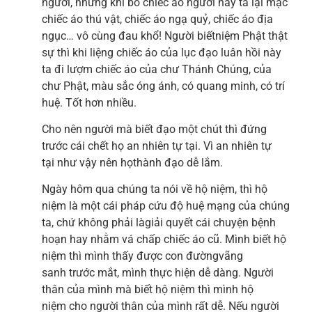
người, nhưng khi bỏ chiếc áo người này ta lại mặc
chiếc áo thú vật, chiếc áo ngạ quỷ, chiếc áo địa
ngục… vô cùng đau khổ! Người biếtniệm Phật thật
sự thì khi liệng chiếc áo của lục đạo luân hồi này
ta đi lượm chiếc áo của chư Thánh Chúng, của
chư Phật, màu sắc óng ánh, có quang minh, có trí
huệ. Tốt hơn nhiều.
Cho nên người mà biết đạo một chút thì đứng
trước cái chết họ an nhiên tự tại. Vì an nhiên tự
tại như vậy nên họthành đạo dễ lắm.
Ngày hôm qua chúng ta nói về hộ niệm, thì hộ
niệm là một cái pháp cứu độ huệ mạng của chúng
ta, chứ không phải làgiải quyết cái chuyện bệnh
hoạn hay nhằm vá chấp chiếc áo cũ. Mình biết hộ
niệm thì mình thấy được con đườngvãng
sanh trước mắt, mình thực hiện dễ dàng. Người
thân của mình mà biết hộ niệm thì mình hộ
niệm cho người thân của mình rất dễ. Nếu người