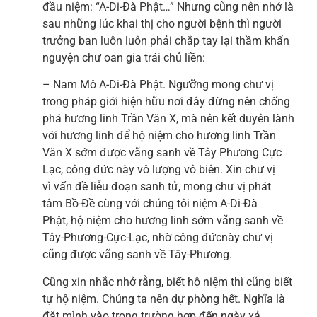
đầu niệm: “A-Di-Đà Phật…” Nhưng cũng nên nhớ là
sau những lúc khai thị cho người bệnh thì người
trưởng ban luôn luôn phải chắp tay lại thầm khẩn
nguyện chư oan gia trái chủ liền:
– Nam Mô A-Di-Đà Phật. Ngưỡng mong chư vị
trong pháp giới hiện hữu nơi đây đừng nên chống
phá hương linh Trần Văn X, mà nên kết duyên lành
với hương linh để hộ niệm cho hương linh Trần
Văn X sớm được vãng sanh về Tây Phương Cực
Lạc, công đức này vô lượng vô biên. Xin chư vị
vì vấn đề liễu đoạn sanh tử, mong chư vị phát
tâm Bồ-Đề cùng với chúng tôi niệm A-Di-Đà
Phật, hộ niệm cho hương linh sớm vãng sanh về
Tây-Phương-Cực-Lạc, nhờ công đứcnày chư vị
cũng được vãng sanh về Tây-Phương.
Cũng xin nhắc nhở rằng, biết hộ niệm thì cũng biết
tự hộ niệm. Chúng ta nên dự phòng hết. Nghĩa là
đặt mình vào trong trường hợp đến ngày xả