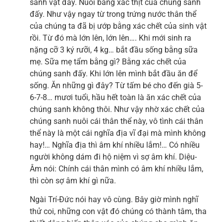
sanh vật đấy. Nuôi bằng xác thịt của chúng sanh
đấy. Như vậy ngay từ trong trứng nước thân thể
của chúng ta đã bị ướp bằng xác chết của sinh vật
rồi. Từ đó mà lớn lên, lớn lên…. Khi mới sinh ra
nặng cỡ 3 ký rưỡi, 4 kg… bắt đầu sống bằng sữa
mẹ. Sữa mẹ tẩm bằng gì? Bằng xác chết của
chúng sanh đấy. Khi lớn lên mình bắt đầu ăn để
sống. Ăn những gì đây? Từ tấm bé cho đến già 5-
6-7-8… mươi tuổi, hầu hết toàn là ăn xác chết của
chúng sanh không thôi. Như vậy nhờ xác chết của
chúng sanh nuôi cái thân thể này, vô tình cái thân
thể này là một cái nghĩa địa vĩ đại mà mình không
hay!… Nghĩa địa thì âm khí nhiều lắm!… Có nhiều
người không dám đi hộ niệm vì sợ âm khí. Diệu-
Âm nói: Chính cái thân mình có âm khí nhiều lắm,
thì còn sợ âm khí gì nữa.
Ngài Trí-Đức nói hay vô cùng. Bây giờ mình nghĩ
thử coi, những con vật đó chúng có thành tâm, tha