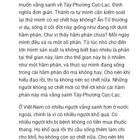
muốn vãng sanh về Tây-Phương Cực-Lạc. Định
nghĩa đơn giản. Thành ra tự mình cần kiểm soát
lại thử mình có sợ chết hay không? Ấn-Tổ thường
ví dụ, sống ở cõi đời này giống như đang rớt dưới
hầm phân. Chư vị thấy hầm phân chưa? Mỗi ngày
mình đều xả ra một số phân. Từ lúc nhỏ cho đến
lớn mình sản xuất ra không biết bao nhiêu là phân
tại thế gian này, làm cho thế gian này bị ô nhiễm
như một hầm phân, và thực sự mình đang sống
trong cái hầm phân đó mà không hay. Cho nên khi
hiểu đạo rồi, thì ta không nên sợ chết nữa. Những
người không sợ chết mới có thể rời khỏi cái hầm
phân này mà vãng sanh Tây-Phương Cực-Lạc.
Ở Việt-Nam có nhiều người vãng sanh hơn ở nước
ngoài, chính là vì có nhiều người khổ quá. Có
nhiều người khi bị bệnh không có tiền mua thuốc
thang. Họ khổ quá rồi thì cầu sống thêm làm chi
cho khổ, họ không còn sợ chết nữa. Cho nên khi