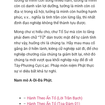
tưởng là mình còn sống nhiều năm, tưởng là mình
còn có danh văn lợi dưỡng, tưởng là mình còn có
địa vị trong xã hội, tưởng là mình còn hưởng hạnh
phúc, v.v… nghĩa là tình trần còn lừng lẫy, thì nhất
định đạo nghiệp không thể thành tựu được.
Mong chư vị hiểu cho, chư Tổ Sư mà còn lo lắng
phải đem chữ “TỬ” dán trước mặt để tự cảnh tỉnh
như vậy, huống chi là chúng ta. Hãy mau mau cố
gắng ăn ở hiền lành, kiêng cữ nghiệp sát đi, để cho
nghiệp chướng của chúng ta giảm bớt lại, nhờ đó
chúng ta mới vượt qua khối nghiệp này để đi về
Tây-Phương Cực-Lạc. Pháp môn niệm Phật thực
sự vi diệu bất khả tư nghì.
Nam mô A-Di-Đà Phật.
–
Hành Theo Ấn Tổ (Lời Trần Bạch)
–
Hành Theo Ấn Tổ (Tọa Đàm 01)