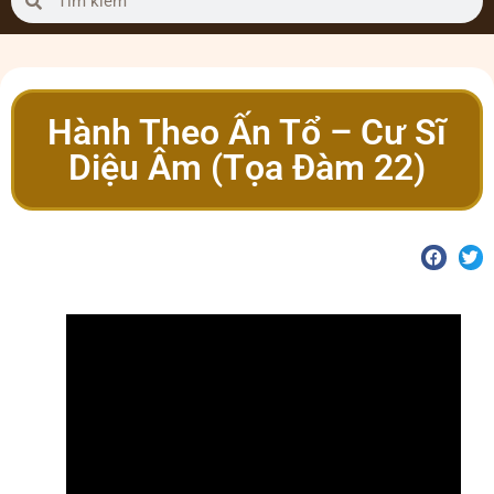
Hành Theo Ấn Tổ – Cư Sĩ
Diệu Âm (Tọa Đàm 22)