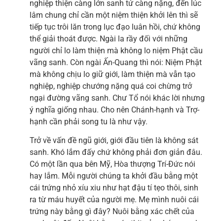
nghiệp thiện càng lớn sanh tử càng nặng, đến lúc
lâm chung chỉ cần một niệm thiện khởi lên thì sẽ
tiếp tục trôi lăn trong lục đạo luân hồi, chứ không
thể giải thoát được. Ngài la rầy đối với những
người chỉ lo làm thiện mà không lo niệm Phật cầu
vãng sanh. Còn ngài Ấn-Quang thì nói: Niệm Phật
mà không chịu lo giữ giới, làm thiện mà vẫn tạo
nghiệp, nghiệp chướng nặng quá coi chừng trở
ngại đường vãng sanh. Chư Tổ nói khác lời nhưng
ý nghĩa giống nhau. Cho nên Chánh-hạnh và Trợ-
hạnh cần phải song tu là như vậy.
Trở về vấn đề ngũ giới, giới đầu tiên là không sát
sanh. Khó lắm đấy chứ không phải đơn giản đâu.
Có một lần qua bên Mỹ, Hòa thượng Trí-Đức nói
hay lắm. Mỗi người chúng ta khởi đầu bằng một
cái trứng nhỏ xíu xiu như hạt đậu tí tẹo thôi, sinh
ra từ máu huyết của người mẹ. Mẹ mình nuôi cái
trứng này bằng gì đây? Nuôi bằng xác chết của