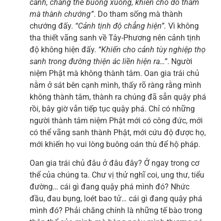
cảnh, chẳng thể buông xuống, khiến cho do tham
mà thành chướng”
. Do tham sống mà thành
chướng đấy.
“Cảnh tịnh độ chẳng hiện”.
Vì không
tha thiết vãng sanh về Tây-Phương nên cảnh tịnh
độ không hiện đấy.
“Khiến cho cảnh tùy nghiệp thọ
sanh trong đường thiện ác liền hiện ra…”
. Người
niệm Phật mà không thành tâm. Oan gia trái chủ
nằm ở sát bên cạnh mình, thấy rõ ràng rằng mình
không thành tâm, thành ra chúng đã sẵn quậy phá
rồi, bây giờ vẫn tiếp tục quậy phá. Chỉ có những
người thành tâm niệm Phật mới có công đức, mới
có thể vãng sanh thành Phật, mới cứu độ được họ,
mới khiến họ vui lòng buông oán thù để hộ pháp.
Oan gia trái chủ đâu ở đâu đây? Ở ngay trong cơ
thể của chúng ta. Chư vị thử nghĩ coi, ung thư, tiểu
đường… cái gì đang quậy phá mình đó? Nhức
đầu, đau bụng, loét bao tử… cái gì đang quậy phá
mình đó? Phải chăng chính là những tế bào trong