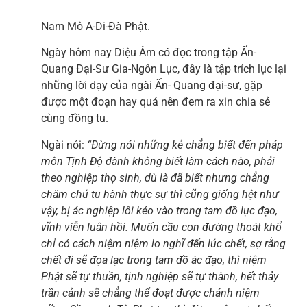
Nam Mô A-Di-Đà Phật.
Ngày hôm nay Diệu Âm có đọc trong tập Ấn-
Quang Đại-Sư Gia-Ngôn Lục, đây là tập trích lục lại
những lời dạy của ngài Ấn- Quang đại-sư, gặp
được một đoạn hay quá nên đem ra xin chia sẻ
cùng đồng tu.
Ngài nói:
“Đừng nói những kẻ chẳng biết đến pháp
môn Tịnh Độ đành không biết làm cách nào, phải
theo nghiệp thọ sinh, dù là đã biết nhưng chẳng
chăm chú tu hành thực sự thì cũng giống hệt như
vậy, bị ác nghiệp lôi kéo vào trong tam đồ lục đạo,
vĩnh viễn luân hồi. Muốn cầu con đường thoát khổ
chỉ có cách niệm niệm lo nghĩ đến lúc chết, sợ rằng
chết đi sẽ đọa lạc trong tam đồ ác đạo, thì niệm
Phật sẽ tự thuần, tịnh nghiệp sẽ tự thành, hết thảy
trần cảnh sẽ chẳng thể đoạt được chánh niệm