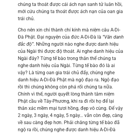
chúng ta thoát được cái ách nạn sanh tử luân hồi,
mới cứu chúng ta thoát được ách nạn của oan gia
trái chủ.
Cho nên xin chí thành chí kính mà niệm câu A-Di-
Đà Phật. Đại nguyện của đức A-Di-Đà là
“Văn danh
đắc độ”
. Những người nào nghe được danh hiệu
của Ngài thì được độ thoát. Ai nghe danh hiệu của
Ngài đây? Từng tế bào trong thân thể chúng ta
nghe danh hiệu của Ngài. Từng tế bào đó là ai
vậy? Là từng oan gia trái chủ đấy, chúng nghe
danh hiệu A-Di-Đà Phật mà ngộ đạo ra. Ngộ đạo
rồi thì chúng không còn phá rối chúng ta nữa.
Chính vì thế, người quyết lòng thành tâm niệm
Phật cầu về Tây-Phương, khi ra đi rồi họ để lại
thân xác mềm mại tươi hồng, đẹp vô cùng. Để vậy
2 ngày, 3 ngày, 4 ngày, 5 ngày… vẫn còn đẹp, càng
về sau càng đẹp hơn. Phải chăng từng tế bào đã
ngộ ra rồi, chúng nghe được danh hiệu A-Di-Đà