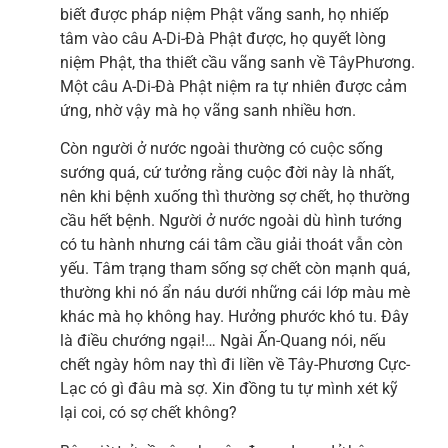
biết được pháp niệm Phật vãng sanh, họ nhiếp
tâm vào câu A-Di-Đà Phật được, họ quyết lòng
niệm Phật, tha thiết cầu vãng sanh về TâyPhương.
Một câu A-Di-Đà Phật niệm ra tự nhiên được cảm
ứng, nhờ vậy mà họ vãng sanh nhiều hơn.
Còn người ở nước ngoài thường có cuộc sống
sướng quá, cứ tưởng rằng cuộc đời này là nhất,
nên khi bệnh xuống thì thường sợ chết, họ thường
cầu hết bệnh. Người ở nước ngoài dù hình tướng
có tu hành nhưng cái tâm cầu giải thoát vẫn còn
yếu. Tâm trạng tham sống sợ chết còn mạnh quá,
thường khi nó ẩn náu dưới những cái lớp màu mè
khác mà họ không hay. Hưởng phước khó tu. Đây
là điều chướng ngại!… Ngài Ấn-Quang nói, nếu
chết ngày hôm nay thì đi liền về Tây-Phương Cực-
Lạc có gì đâu mà sợ. Xin đồng tu tự mình xét kỹ
lại coi, có sợ chết không?