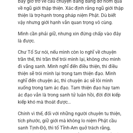
Bây giờ trở về câu chuyện đang dang dở hôm qua
về ngũ giới thập thiện. Xác định rằng ngũ giới thập
thiện là trợ-hạnh trong pháp niệm Phật. Dù biết
vậy nhưng giới hạnh vẫn quan trọng vô cùng.
Mình cần phải giữ, nhưng xin đừng chấp vào đây
là được.
Chư Tổ Sư nói, nếu mình còn lo nghĩ về chuyện
trần thế, thì trần thế trói mình lại, không cho mình
đi vãng sanh. Mình nghĩ đến điều thiện, thì điều
thiện sẽ trói mình lại trong tam thiện đạo. Mình
nghĩ đến chuyện ác, thì chuyện ác sẽ lôi mình
xuống trong tam ác đạo. Tam thiện đạo hay tam
ác đạo vẫn là trong sanh tử luân hồi, đời đời kiếp
kiếp khó mà thoát được…
Chính vì thế, đối với những người chuyên tu thiện,
tích phước, giữ giới mà không lo niệm Phật cầu
sanh Tịnh-Độ, thì tổ Tĩnh-Am quở trách rằng,