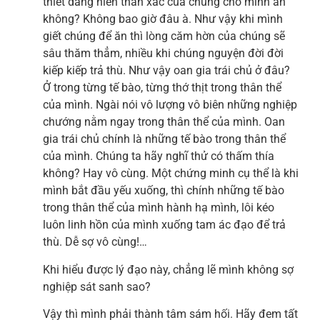
thiết dâng hiến thân xác của chúng cho mình ăn
không? Không bao giờ đâu à. Như vậy khi mình
giết chúng để ăn thì lòng căm hờn của chúng sẽ
sâu thăm thẳm, nhiều khi chúng nguyện đời đời
kiếp kiếp trả thù. Như vậy oan gia trái chủ ở đâu?
Ở trong từng tế bào, từng thớ thịt trong thân thể
của mình. Ngài nói vô lượng vô biên những nghiệp
chướng nằm ngay trong thân thể của mình. Oan
gia trái chủ chính là những tế bào trong thân thể
của mình. Chúng ta hãy nghĩ thử có thấm thía
không? Hay vô cùng. Một chứng minh cụ thể là khi
mình bắt đầu yếu xuống, thì chính những tế bào
trong thân thể của mình hành hạ mình, lôi kéo
luôn linh hồn của mình xuống tam ác đạo để trả
thù. Dễ sợ vô cùng!…
Khi hiểu được lý đạo này, chẳng lẽ mình không sợ
nghiệp sát sanh sao?
Vậy thì mình phải thành tâm sám hối. Hãy đem tất