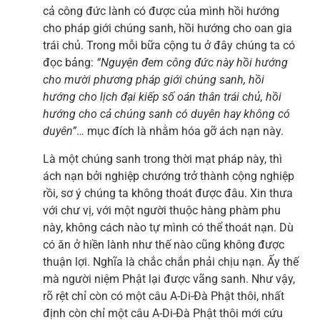
cả công đức lành có được của mình hồi hướng
cho pháp giới chúng sanh, hồi hướng cho oan gia
trái chủ. Trong mỗi bữa cộng tu ở đây chúng ta có
đọc bảng:
“Nguyện đem công đức này hồi hướng
cho mười phương pháp giới chúng sanh, hồi
hướng cho lịch đại kiếp số oán thân trái chủ, hồi
hướng cho cả chúng sanh có duyên hay không có
duyên”
… mục đích là nhằm hóa gỡ ách nạn này.
Là một chúng sanh trong thời mạt pháp này, thì
ách nạn bởi nghiệp chướng trở thành cộng nghiệp
rồi, sơ ý chúng ta không thoát được đâu. Xin thưa
với chư vị, với một người thuộc hàng phàm phu
này, không cách nào tự mình có thể thoát nạn. Dù
có ăn ở hiền lành như thế nào cũng không được
thuận lợi. Nghĩa là chắc chắn phải chịu nạn. Ấy thế
mà người niệm Phật lại được vãng sanh. Như vậy,
rõ rệt chỉ còn có một câu A-Di-Đà Phật thôi, nhất
định còn chỉ một câu A-Di-Đà Phật thôi mới cứu