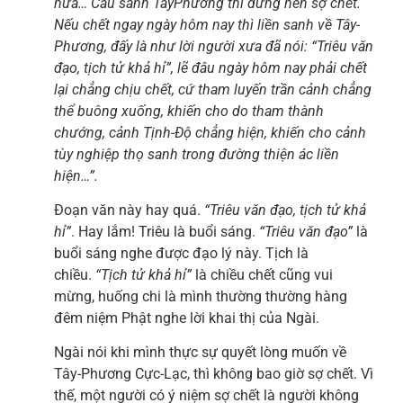
nữa… Cầu sanh TâyPhương thì đừng nên sợ chết.
Nếu chết ngay ngày hôm nay thì liền sanh về Tây-
Phương, đấy là như lời người xưa đã nói: “Triêu văn
đạo, tịch tử khả hỉ”, lẽ đâu ngày hôm nay phải chết
lại chẳng chịu chết, cứ tham luyến trần cảnh chẳng
thể buông xuống, khiến cho do tham thành
chướng, cảnh Tịnh-Độ chẳng hiện, khiến cho cảnh
tùy nghiệp thọ sanh trong đường thiện ác liền
hiện…”.
Đoạn văn này hay quá.
“Triêu văn đạo, tịch tử khả
hỉ”
. Hay lắm! Triêu là buổi sáng.
“Triêu văn đạo”
là
buổi sáng nghe được đạo lý này. Tịch là
chiều.
“Tịch tử khả hỉ”
là chiều chết cũng vui
mừng, huống chi là mình thường thường hàng
đêm niệm Phật nghe lời khai thị của Ngài.
Ngài nói khi mình thực sự quyết lòng muốn về
Tây-Phương Cực-Lạc, thì không bao giờ sợ chết. Vì
thế, một người có ý niệm sợ chết là người không