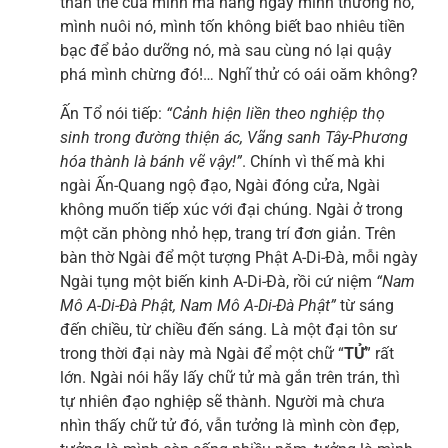
thân thể của mình mà hàng ngày mình thương nó,
mình nuôi nó, mình tốn không biết bao nhiêu tiền
bạc để bảo dưỡng nó, mà sau cùng nó lại quậy
phá mình chừng đó!… Nghĩ thử có oái oăm không?
Ấn Tổ nói tiếp:
“Cảnh hiện liền theo nghiệp thọ
sinh trong đường thiện ác, Vãng sanh Tây-Phương
hóa thành là bánh vẽ vậy!”
. Chính vì thế mà khi
ngài Ấn-Quang ngộ đạo, Ngài đóng cửa, Ngài
không muốn tiếp xúc với đại chúng. Ngài ở trong
một căn phòng nhỏ hẹp, trang trí đơn giản. Trên
bàn thờ Ngài để một tượng Phật A-Di-Đà, mỗi ngày
Ngài tụng một biến kinh A-Di-Đà, rồi cứ niệm
“Nam
Mô A-Di-Đà Phật, Nam Mô A-Di-Đà Phật”
từ sáng
đến chiều, từ chiều đến sáng. Là một đại tôn sư
trong thời đại này mà Ngài để một chữ “
TỬ
” rất
lớn. Ngài nói hãy lấy chữ tử mà gắn trên trán, thì
tự nhiên đạo nghiệp sẽ thành. Người mà chưa
nhìn thấy chữ tử đó, vẫn tưởng là mình còn đẹp,