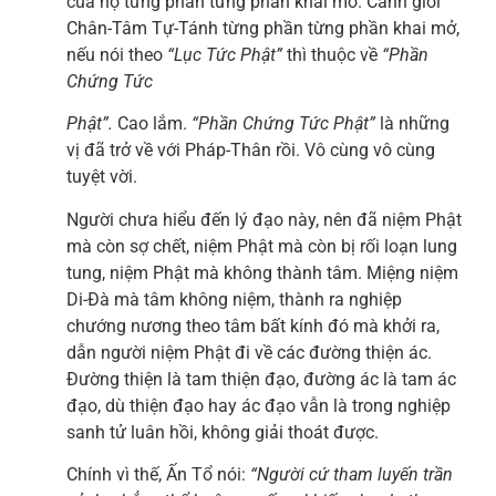
của họ từng phần từng phần khai mở. Cảnh giới
Chân-Tâm Tự-Tánh từng phần từng phần khai mở,
nếu nói theo
“Lục Tức Phật”
thì thuộc về
“Phần
Chứng Tức
Phật”.
Cao lắm.
“Phần Chứng Tức Phật”
là những
vị đã trở về với Pháp-Thân rồi. Vô cùng vô cùng
tuyệt vời.
Người chưa hiểu đến lý đạo này, nên đã niệm Phật
mà còn sợ chết, niệm Phật mà còn bị rối loạn lung
tung, niệm Phật mà không thành tâm. Miệng niệm
Di-Đà mà tâm không niệm, thành ra nghiệp
chướng nương theo tâm bất kính đó mà khởi ra,
dẫn người niệm Phật đi về các đường thiện ác.
Đường thiện là tam thiện đạo, đường ác là tam ác
đạo, dù thiện đạo hay ác đạo vẫn là trong nghiệp
sanh tử luân hồi, không giải thoát được.
Chính vì thế, Ấn Tổ nói:
“Người cứ tham luyến trần