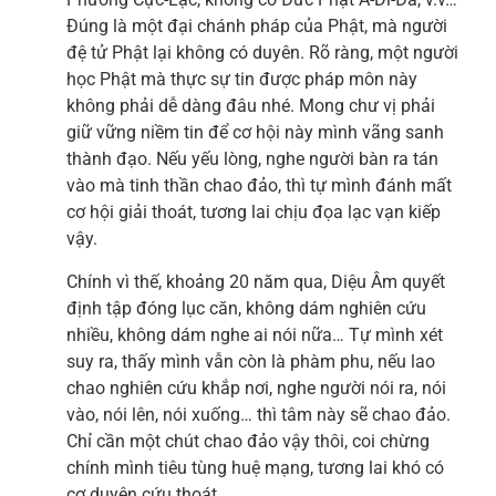
Đúng là một đại chánh pháp của Phật, mà người
đệ tử Phật lại không có duyên. Rõ ràng, một người
học Phật mà thực sự tin được pháp môn này
không phải dễ dàng đâu nhé. Mong chư vị phải
giữ vững niềm tin để cơ hội này mình vãng sanh
thành đạo. Nếu yếu lòng, nghe người bàn ra tán
vào mà tinh thần chao đảo, thì tự mình đánh mất
cơ hội giải thoát, tương lai chịu đọa lạc vạn kiếp
vậy.
Chính vì thế, khoảng 20 năm qua, Diệu Âm quyết
định tập đóng lục căn, không dám nghiên cứu
nhiều, không dám nghe ai nói nữa… Tự mình xét
suy ra, thấy mình vẫn còn là phàm phu, nếu lao
chao nghiên cứu khắp nơi, nghe người nói ra, nói
vào, nói lên, nói xuống… thì tâm này sẽ chao đảo.
Chỉ cần một chút chao đảo vậy thôi, coi chừng
chính mình tiêu tùng huệ mạng, tương lai khó có
cơ duyên cứu thoát.