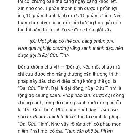
thì coi chừng oán thù càng ngày càng khốc liệt.
Xin nhớ cho, 1 phần thành kính được 1 phần lợi
ích, 10 phần thành kính được 10 phần lợi ích. Nếu
thành tâm đem công đức hồi hướng hóa giải oán
thù thì oán thù tự nhiên sẽ được hóa giải vậy.
(b): Một pháp có thể cứu hàng phàm phu
vượt qua nghiệp chướng vãng sanh thành đạo, nên
được gọi là Đại Cứu Tinh.
Đúng không chư vị? – (Đúng). Nếu một pháp mà
chỉ cứu được cho hàng thượng căn thượng trí thì
pháp này dẫu cho vi diệu cũng không thể gọi là
“Đại Cứu Tinh”. Đại là đại đồng, “Đại Cứu Tinh” là
rộng độ chúng sanh. Pháp nào cứu được đại đồng
chúng sanh, rộng độ chúng sanh mới đúng nghĩa
là “Đại Cứu Tinh”. Pháp nào Phật dạy:
“Tam căn
phổ bị, Phàm Thánh tề thâu
” thì đó chính là pháp
“Đại Cứu Tinh”. Như vậy, rõ ràng chỉ có pháp môn
niệm Phật mới có câu
“Tam căn phổ bị. Phàm