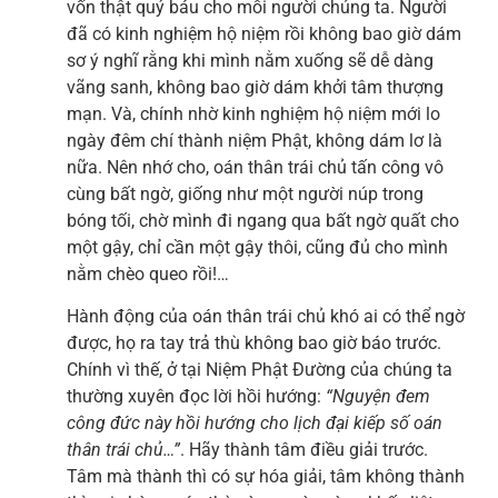
vốn thật quý báu cho mỗi người chúng ta. Người
đã có kinh nghiệm hộ niệm rồi không bao giờ dám
sơ ý nghĩ rằng khi mình nằm xuống sẽ dễ dàng
vãng sanh, không bao giờ dám khởi tâm thượng
mạn. Và, chính nhờ kinh nghiệm hộ niệm mới lo
ngày đêm chí thành niệm Phật, không dám lơ là
nữa. Nên nhớ cho, oán thân trái chủ tấn công vô
cùng bất ngờ, giống như một người núp trong
bóng tối, chờ mình đi ngang qua bất ngờ quất cho
một gậy, chỉ cần một gậy thôi, cũng đủ cho mình
nằm chèo queo rồi!…
Hành động của oán thân trái chủ khó ai có thể ngờ
được, họ ra tay trả thù không bao giờ báo trước.
Chính vì thế, ở tại Niệm Phật Đường của chúng ta
thường xuyên đọc lời hồi hướng:
“Nguyện đem
công đức này hồi hướng cho lịch đại kiếp số oán
thân trái chủ…”
. Hãy thành tâm điều giải trước.
Tâm mà thành thì có sự hóa giải, tâm không thành