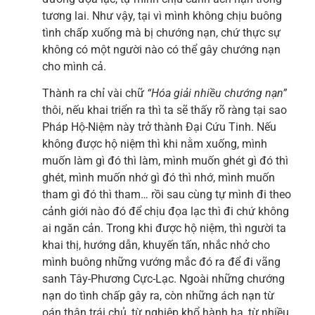
tương lai. Như vậy, tại vì mình không chịu buông
tình chấp xuống mà bị chướng nạn, chứ thực sự
không có một người nào có thể gây chướng nạn
cho mình cả.
Thành ra chỉ vài chữ
“Hóa giải nhiều chướng nạn”
thôi, nếu khai triển ra thì ta sẽ thấy rõ ràng tại sao
Pháp Hộ-Niệm này trở thành Đại Cứu Tinh. Nếu
không được hộ niệm thì khi nằm xuống, mình
muốn làm gì đó thì làm, mình muốn ghét gì đó thì
ghét, mình muốn nhớ gì đó thì nhớ, mình muốn
tham gì đó thì tham… rồi sau cùng tự mình đi theo
cảnh giới nào đó để chịu đọa lạc thì đi chứ không
ai ngăn cản. Trong khi được hộ niệm, thì người ta
khai thị, hướng dẫn, khuyến tấn, nhắc nhở cho
mình buông những vướng mắc đó ra để đi vãng
sanh Tây-Phương Cực-Lạc. Ngoài những chướng
nạn do tình chấp gây ra, còn những ách nạn từ
oán thân trái chủ, từ nghiệp khổ hành hạ, từ nhiều