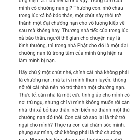
ứng hiện ra. Hầu hết là như vậy. Trong tâm của
mình có chướng nạn gì? Thương con, nhớ cháu
trong lúc xả bỏ báo thân, một chút này thôi trở
thành một đại chướng nạn cho vô lượng kiếp về
sau mà không hay. Thương nhà tiếc của trong lúc
xả báo thân, người thế gian cho chuyện này là
bình thường, thì trong nhà Phật cho đó là một đại
chướng nạn từ trong tâm của mình ứng hiện ra
làm mình bị nạn.
Hãy chú ý một chút nhé, chính cái nhà không phải
là chướng nạn, mà tại vì mình tham luyến, không
nỡ rời cái nhà nên nó trở thành một chướng nạn.
Thực tế, căn nhà là một cứu tinh giúp cho mình có
nơi trú ngụ, nhưng chỉ vì mình không muốn rời căn
nhà khi xả bỏ báo thân, nên biến nó thành một thứ
chướng nạn đó thôi. Con cái cớ sao lại là thứ trở
ngại cho mình? Thực ra con cái chăm sóc mình,
phụng sự mình, chứ không phải là thứ chướng
nạn. Nhưng khi lâm chung mà thương con nhớ