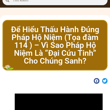
Để Hiểu Thấu Hành Đúng
Pháp Hộ Niệm (Tọa đàm
114 ) – Vì Sao Pháp Hộ
Niệm Là “Đại Cứu Tinh”
Cho Chúng Sanh?