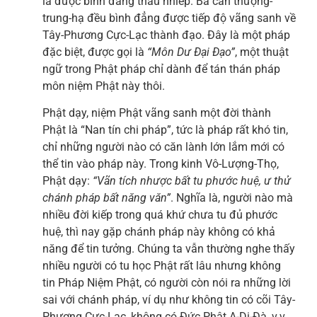
là được bình đẳng thâu nhiếp. Ba căn thượng-
trung-hạ đều bình đẳng được tiếp độ vãng sanh về
Tây-Phương Cực-Lạc thành đạo. Đây là một pháp
đặc biệt, được gọi là
“Môn Dư Đại Đạo”
, một thuật
ngữ trong Phật pháp chỉ dành để tán thán pháp
môn niệm Phật này thôi.
Phật dạy, niệm Phật vãng sanh một đời thành
Phật là “Nan tín chi pháp”, tức là pháp rất khó tin,
chỉ những người nào có căn lành lớn lắm mới có
thể tin vào pháp này. Trong kinh Vô-Lượng-Thọ,
Phật dạy:
“Vãn tích nhược bất tu phước huệ, ư thử
chánh pháp bất năng văn”
. Nghĩa là, người nào mà
nhiều đời kiếp trong quá khứ chưa tu đủ phước
huệ, thì nay gặp chánh pháp này không có khả
năng để tin tưởng. Chúng ta vẫn thường nghe thấy
nhiều người có tu học Phật rất lâu nhưng không
tin Pháp Niệm Phật, có người còn nói ra những lời
sai với chánh pháp, ví dụ như không tin có cõi Tây-
Phương Cực-Lạc, không có Đức Phật A-Di-Đà, v.v…