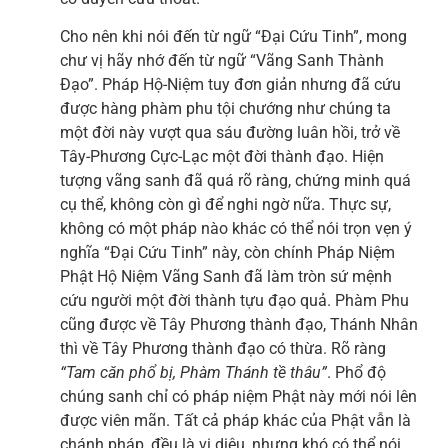
Cho nên khi nói đến từ ngữ “Đại Cứu Tinh”, mong
chư vị hãy nhớ đến từ ngữ “Vãng Sanh Thành
Đạo”. Pháp Hộ-Niệm tuy đơn giản nhưng đã cứu
được hàng phàm phu tội chướng như chúng ta
một đời này vượt qua sáu đường luân hồi, trở về
Tây-Phương Cực-Lạc một đời thành đạo. Hiện
tượng vãng sanh đã quá rõ ràng, chứng minh quá
cụ thể, không còn gì để nghi ngờ nữa. Thực sự,
không có một pháp nào khác có thể nói trọn vẹn ý
nghĩa “Đại Cứu Tinh” này, còn chính Pháp Niệm
Phật Hộ Niệm Vãng Sanh đã làm tròn sứ mệnh
cứu người một đời thành tựu đạo quả. Phàm Phu
cũng được về Tây Phương thành đạo, Thánh Nhân
thì về Tây Phương thành đạo có thừa. Rõ ràng
“Tam căn phổ bị, Phàm Thánh tề thâu”
. Phổ độ
chúng sanh chỉ có pháp niệm Phật này mới nói lên
được viên mãn. Tất cả pháp khác của Phật vẫn là
chánh pháp, đều là vi diệu, nhưng khó có thể nói