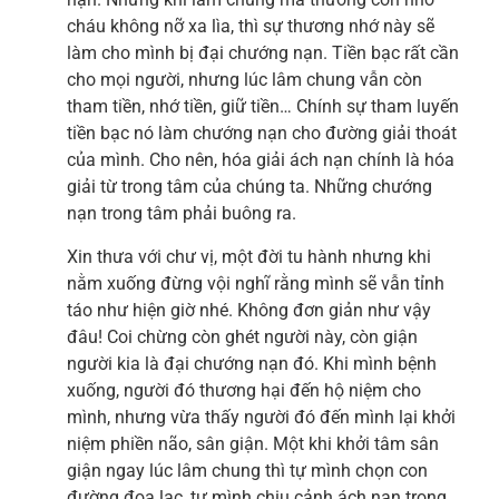
cháu không nỡ xa lìa, thì sự thương nhớ này sẽ
làm cho mình bị đại chướng nạn. Tiền bạc rất cần
cho mọi người, nhưng lúc lâm chung vẫn còn
tham tiền, nhớ tiền, giữ tiền… Chính sự tham luyến
tiền bạc nó làm chướng nạn cho đường giải thoát
của mình. Cho nên, hóa giải ách nạn chính là hóa
giải từ trong tâm của chúng ta. Những chướng
nạn trong tâm phải buông ra.
Xin thưa với chư vị, một đời tu hành nhưng khi
nằm xuống đừng vội nghĩ rằng mình sẽ vẫn tỉnh
táo như hiện giờ nhé. Không đơn giản như vậy
đâu! Coi chừng còn ghét người này, còn giận
người kia là đại chướng nạn đó. Khi mình bệnh
xuống, người đó thương hại đến hộ niệm cho
mình, nhưng vừa thấy người đó đến mình lại khởi
niệm phiền não, sân giận. Một khi khởi tâm sân
giận ngay lúc lâm chung thì tự mình chọn con
đường đọa lạc, tự mình chịu cảnh ách nạn trong