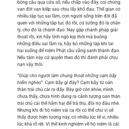
bóng câu qua cửa sổ, nếu chấp vào đây, coi chừng
vạn đời vạn kiếp sau chịu lấy khổ đau. Thế gian có
nhiều tập tục sai lầm, con người sống trên đời đã
quen với những tập tục đó rồi, cứ tưởng đó là chân
lý, cho đó là chánh đạo. Nay gặp chánh pháp giải
thoát rồi, xin hãy tỉnh ngộ kịp thời mà buông
những điều sai lầm ra, hãy bỏ những tập khí tai
hại xuống để niệm Phật cầu vãng sanh thành đạo.
Nếu tâm này cứ quyện theo đó thì đành phải chịu
nạn vậy thôi.
“Giúp cho người lâm chung thoát những cạm bẫy
hiểm nghèo”
. Cạm bẫy gì đây? Cạm bẫy từ oán
thân trái chủ cài ra đấy. Bây giờ còn khỏe, mình
chưa thấy, chưa hình dung ra cảnh tượng oán thân
trái chủ cài thế hãm hại để trả thù, đòi nợ đâu nhé.
Nhưng khi đi hộ niệm vài ca rồi có thể chư vị sẽ
thấy được hiện tượng này, có nhiều lúc tế vi, nhiều
lúc khá rõ rệt. Vì thế kinh nghiệm về hộ niệm là cái