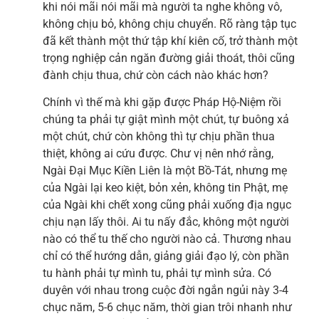
khi nói mãi nói mãi mà người ta nghe không vô,
không chịu bỏ, không chịu chuyển. Rõ ràng tập tục
đã kết thành một thứ tập khí kiên cố, trở thành một
trọng nghiệp cản ngăn đường giải thoát, thôi cũng
đành chịu thua, chứ còn cách nào khác hơn?
Chính vì thế mà khi gặp được Pháp Hộ-Niệm rồi
chúng ta phải tự giật mình một chút, tự buông xả
một chút, chứ còn không thì tự chịu phần thua
thiệt, không ai cứu được. Chư vị nên nhớ rằng,
Ngài Đại Mục Kiền Liên là một Bồ-Tát, nhưng mẹ
của Ngài lại keo kiệt, bỏn xẻn, không tin Phật, mẹ
của Ngài khi chết xong cũng phải xuống địa ngục
chịu nạn lấy thôi. Ai tu nấy đắc, không một người
nào có thể tu thế cho người nào cả. Thương nhau
chỉ có thể hướng dẫn, giảng giải đạo lý, còn phần
tu hành phải tự mình tu, phải tự mình sửa. Có
duyên với nhau trong cuộc đời ngắn ngủi này 3-4
chục năm, 5-6 chục năm, thời gian trôi nhanh như