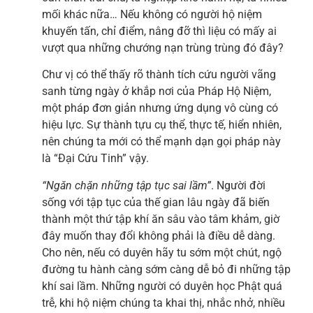
mối khác nữa… Nếu không có người hộ niệm
khuyến tấn, chỉ điểm, nâng đỡ thì liệu có mấy ai
vượt qua những chướng nạn trùng trùng đó đây?
Chư vị có thể thấy rõ thành tích cứu người vãng
sanh từng ngày ở khắp nơi của Pháp Hộ Niệm,
một pháp đơn giản nhưng ứng dụng vô cùng có
hiệu lực. Sự thành tựu cụ thể, thực tế, hiển nhiên,
nên chúng ta mới có thể mạnh dạn gọi pháp này
là “Đại Cứu Tinh” vậy.
“Ngăn chặn những tập tục sai lầm”
. Người đời
sống với tập tục của thế gian lâu ngày đã biến
thành một thứ tập khí ăn sâu vào tâm khảm, giờ
đây muốn thay đổi không phải là điều dễ dàng.
Cho nên, nếu có duyên hãy tu sớm một chút, ngộ
đường tu hành càng sớm càng dễ bỏ đi những tập
khí sai lầm. Những người có duyên học Phật quá
trễ, khi hộ niệm chúng ta khai thị, nhắc nhở, nhiều