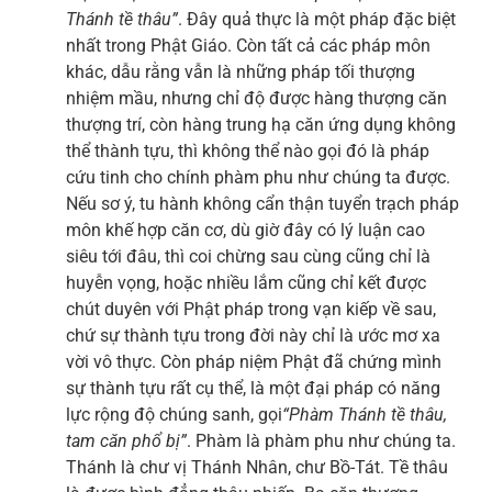
Thánh tề thâu”
. Đây quả thực là một pháp đặc biệt
nhất trong Phật Giáo. Còn tất cả các pháp môn
khác, dẫu rằng vẫn là những pháp tối thượng
nhiệm mầu, nhưng chỉ độ được hàng thượng căn
thượng trí, còn hàng trung hạ căn ứng dụng không
thể thành tựu, thì không thể nào gọi đó là pháp
cứu tinh cho chính phàm phu như chúng ta được.
Nếu sơ ý, tu hành không cẩn thận tuyển trạch pháp
môn khế hợp căn cơ, dù giờ đây có lý luận cao
siêu tới đâu, thì coi chừng sau cùng cũng chỉ là
huyễn vọng, hoặc nhiều lắm cũng chỉ kết được
chút duyên với Phật pháp trong vạn kiếp về sau,
chứ sự thành tựu trong đời này chỉ là ước mơ xa
vời vô thực. Còn pháp niệm Phật đã chứng mình
sự thành tựu rất cụ thể, là một đại pháp có năng
lực rộng độ chúng sanh, gọi
“Phàm Thánh tề thâu,
tam căn phổ bị”
. Phàm là phàm phu như chúng ta.
Thánh là chư vị Thánh Nhân, chư Bồ-Tát. Tề thâu