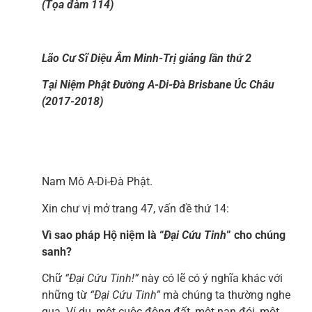
(Tọa đàm 114)
Lão Cư Sĩ Diệu Âm Minh-Trị giảng lần thứ 2
Tại Niệm Phật Đường A-Di-Đà Brisbane Úc Châu
(2017-2018)
Nam Mô A-Di-Đà Phật.
Xin chư vị mở trang 47, vấn đề thứ 14:
Vì sao pháp Hộ niệm là “
Đại Cứu Tinh
” cho chúng
sanh?
Chữ
“Đại Cứu Tinh!”
này có lẽ có ý nghĩa khác với
những từ
“Đại Cứu Tinh”
mà chúng ta thường nghe
qua. Ví dụ, một cuộc động đất, một nạn đói, một