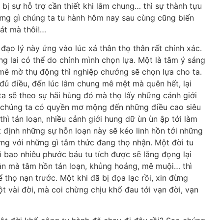
 bị sự hỗ trợ cần thiết khi lâm chung… thì sự thành tựu
hững gì chúng ta tu hành hôm nay sau cùng cũng biến
cát mà thôi!…
đạo lý này ứng vào lúc xả thân thọ thân rất chính xác.
ng lai có thể do chính mình chọn lựa. Một là tâm ý sáng
 mê mờ thụ động thì nghiệp chướng sẽ chọn lựa cho ta.
 đủ điều, đến lúc lâm chung mê mệt mà quên hết, lại
 ta sẽ theo sự hãi hùng đó mà thọ lấy những cảnh giới
ây chúng ta có quyền mơ mộng đến những điều cao siêu
hì tán loạn, nhiều cảnh giới hung dữ ùn ùn ập tới làm
 định những sự hỗn loạn này sẽ kéo linh hồn tới những
ng với những gì tâm thức đang thọ nhận. Một đời tu
 bao nhiêu phước báu tu tích được sẽ lắng đọng lại
hân mà tâm hồn tán loạn, khủng hoảng, mê muội… thì
 thọ nạn trước. Một khi đã bị đọa lạc rồi, xin đừng
t vài đời, mà coi chừng chịu khổ đau tới vạn đời, vạn