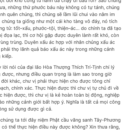
t đời khổ công tu hành đã chạy đi đâu rồi? Sao chúng
hưa, những thứ phước báu này không có tự tánh, chúng
nh quên chúng, thì chúng sẽ lầm lũi chui vào nằm im
a chúng ta giống như một cái kho tàng vô đáy, nó tích
ng tử: tốt–xấu, phước–tội, thiện–ác… do chính ta đã tạo
bị đọa lạc, thì cơ hội gặp được duyên lành rất khó, còn
 trùng trùng. Duyên xấu ác hợp với nhân chủng xấu ác
 phải thọ lãnh quả báo xấu ác này trong những cảnh
 kiếp.
 lời nói của đại lão Hòa Thượng Thích Trí-Tịnh chí lý
được, nhưng điều quan trọng là làm sao trong giờ
đời khác, chư vị phải thực hiện cho được tông chỉ
ch, chính xác. Thực hiện được thì chư vị tự chủ đi về
hiện được, thì chư vị là kẻ hoàn toàn bị động, nghiệp
o những cảnh giới bất hợp ý. Nghĩa là tất cả mọi công
ông sử dụng được gì cả.
 chúng ta tới đây niệm Phật cầu vãng sanh Tây-Phương
u có thể thực hiện điều này được không? Xin thưa rằng,