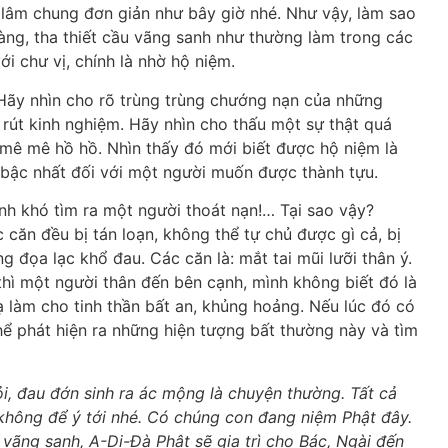
 lâm chung đơn giản như bây giờ nhé. Như vậy, làm sao
ràng, tha thiết cầu vãng sanh như thường làm trong các
ới chư vị, chính là nhờ hộ niệm.
 Hãy nhìn cho rõ trùng trùng chướng nạn của những
 rút kinh nghiệm. Hãy nhìn cho thấu một sự thật quá
u mê mê hồ hồ. Nhìn thấy đó mới biết được hộ niệm là
 bậc nhất đối với một người muốn được thành tựu.
nh khó tìm ra một người thoát nạn!… Tại sao vậy?
 căn đều bị tán loạn, không thể tự chủ được gì cả, bị
 đọa lạc khổ đau. Các căn là: mắt tai mũi lưỡi thân ý.
 thì một người thân đến bên cạnh, mình không biết đó là
ạ làm cho tinh thần bất an, khủng hoảng. Nếu lúc đó có
hể phát hiện ra những hiện tượng bất thường này và tìm
ỏi, đau đớn sinh ra ác mộng là chuyện thường. Tất cả
, không để ý tới nhé. Có chúng con đang niệm Phật đây.
vãng sanh, A-Di-Đà Phật sẽ gia trì cho Bác, Ngài đến