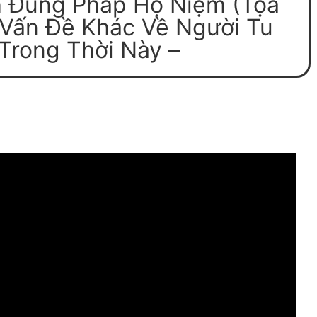
 Đúng Pháp Hộ Niệm (Tọa
 Vấn Đề Khác Về Người Tu
Trong Thời Này –