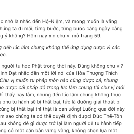
hắc nhở là nhắc đến Hộ-Niệm, và mong muốn là vãng
úng ta đi mãi, từng bước, từng bước càng ngày càng
g ý không? Hôm nay xin chư vị mở trang 59.
ờng đến lúc lâm chung không thể ứng dụng được vì các
ược
.
 người tu học Phật trong thời này. Đúng không chư vị?
Minh Đạt nhắc đến một lời nói của Hòa Thượng Thích
“Chư vị muốn tu pháp môn nào cũng được cả, nhưng
ho được cái pháp đó trong lúc lâm chung thì chư vị mới
thì thấy hay lắm, nhưng đến lúc lâm chung không thực
 phu tu hành sẽ bị thất bại, tức là đường giải thoát bị
cùng bị thất bại thì thật là oan uổng! Luống qua đời này
 Làm sao chúng ta có thể quyết định được! Đức Thế-Tôn
 sau không dễ gì được trở lại làm người để tu hành tiếp
không có một căn bản vững vàng, không chọn lựa một