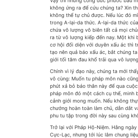
Vậy thì những công đức phước báu mộ
không ứng ra để cứu chúng ta? Xin t
không thể tự chủ được. Nếu lúc đó mì
trong A-lại-da thức. A-lại-da thức củ
chứa vô lượng vô biên tất cả mọi chủ
ra từ vô lượng kiếp đến nay. Một khi 
cơ hội đối diện với duyên xấu ác thì
tạo nên quả báo xấu ác, bắt chúng ta
giới tối tăm đau khổ trải qua vô lượng
Chính vì lý đạo này, chúng ta mới thấy
vô cùng: Muốn tu pháp môn nào cũng 
phút xả bỏ báo thân này để qua cuộc 
pháp môn đó một cách cụ thể, minh bạ
cảnh giới mong muốn. Nếu không thực 
chướng hoàn toàn làm chủ, dẫn dắt và
phu tu tập trong đời này sau cùng kh
Trở lại với Pháp Hộ-Niệm. Hằng ngày
Cực-Lạc, nhưng tới lúc lâm chung liệ