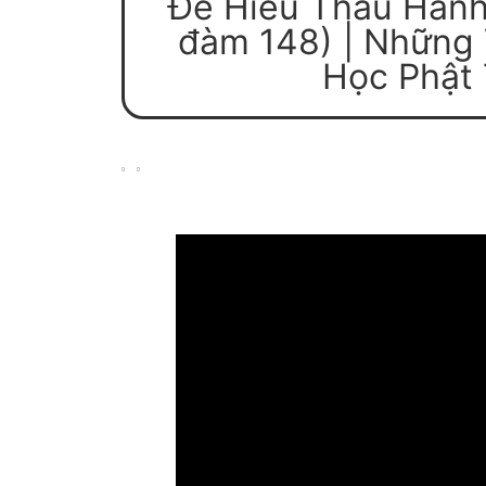
Để Hiểu Thấu Hành
đàm 148) | Những
Học Phật 