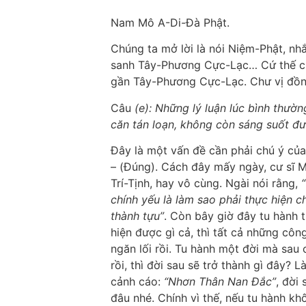
Nam Mô A-Di-Đà Phật.
Chúng ta mở lời là nói Niệm-Phật, n
sanh Tây-Phương Cực-Lạc… Cứ thế ch
gần Tây-Phương Cực-Lạc. Chư vị đồn
Câu
(e): Những lý luận lúc bình thư
căn tán loạn, không còn sáng suốt đ
Đây là một vấn đề cần phải chú ý của
– (Đúng). Cách đây mấy ngày, cư sĩ 
Trí-Tịnh, hay vô cùng. Ngài nói rằng,
chính yếu là làm sao phải thực hiện c
thành tựu”
. Còn bây giờ đây tu hành 
hiện được gì cả, thì tất cả những công
ngăn lối rồi. Tu hành một đời mà sau 
rồi, thì đời sau sẽ trở thành gì đây?
cảnh cáo:
“Nhơn Thân Nan Đắc”
, đời
đâu nhé. Chính vì thế, nếu tu hành 