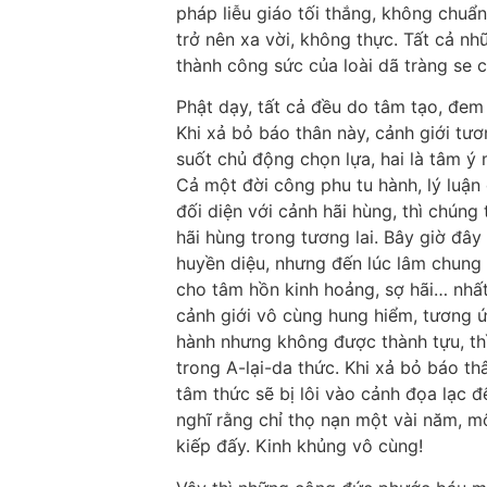
pháp liễu giáo tối thắng, không chuẩn
trở nên xa vời, không thực. Tất cả n
thành công sức của loài dã tràng se 
Phật dạy, tất cả đều do tâm tạo, đem 
Khi xả bỏ báo thân này, cảnh giới tươ
suốt chủ động chọn lựa, hai là tâm ý
Cả một đời công phu tu hành, lý luận
đối diện với cảnh hãi hùng, thì chúng
hãi hùng trong tương lai. Bây giờ đ
huyền diệu, nhưng đến lúc lâm chung t
cho tâm hồn kinh hoảng, sợ hãi… nhất
cảnh giới vô cùng hung hiểm, tương ứ
hành nhưng không được thành tựu, thì
trong A-lại-da thức. Khi xả bỏ báo t
tâm thức sẽ bị lôi vào cảnh đọa lạc để
nghĩ rằng chỉ thọ nạn một vài năm, mộ
kiếp đấy. Kinh khủng vô cùng!