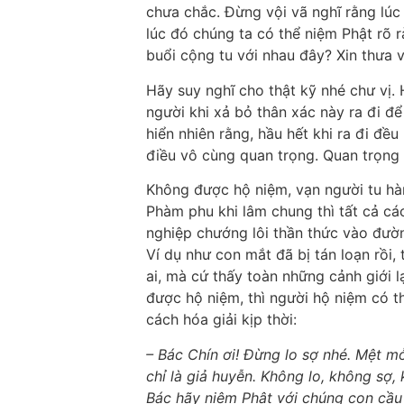
chưa chắc. Đừng vội vã nghĩ rằng lúc
lúc đó chúng ta có thể niệm Phật rõ 
buổi cộng tu với nhau đây? Xin thưa v
Hãy suy nghĩ cho thật kỹ nhé chư vị.
người khi xả bỏ thân xác này ra đi để
hiển nhiên rằng, hầu hết khi ra đi đề
điều vô cùng quan trọng. Quan trọng
Không được hộ niệm, vạn người tu hà
Phàm phu khi lâm chung thì tất cả các
nghiệp chướng lôi thần thức vào đường
Ví dụ như con mắt đã bị tán loạn rồi,
ai, mà cứ thấy toàn những cảnh giới l
được hộ niệm, thì người hộ niệm có t
cách hóa giải kịp thời:
– Bác Chín ơi! Đừng lo sợ nhé. Mệt m
chỉ là giả huyễn. Không lo, không sợ
Bác hãy niệm Phật với chúng con cầu 