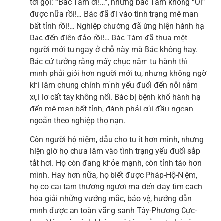
tới gọi: “Bác Tám ơi!…”, nhưng bác Tám không “Ơi”
được nữa rồi!… Bác đã đi vào tình trạng mê man
bất tỉnh rồi!… Nghiệp chướng đã ứng hiện hành hạ
Bác đến điên đảo rồi!… Bác Tám đã thua một
người mới tu ngay ở chỗ này mà Bác không hay.
Bác cứ tưởng rằng mấy chục năm tu hành thì
mình phải giỏi hơn người mới tu, nhưng không ngờ
khi lâm chung chính mình yếu đuối đến nỗi nằm
xụi lơ cất tay không nổi. Bác bị bệnh khổ hành hạ
đến mê man bất tỉnh, đành phải cúi đầu ngoan
ngoãn theo nghiệp thọ nạn.
Còn người hộ niệm, dẫu cho tu ít hơn mình, nhưng
hiện giờ họ chưa lâm vào tình trạng yếu đuối sắp
tắt hơi. Họ còn đang khỏe mạnh, còn tỉnh táo hơn
mình. Hay hơn nữa, họ biết được Pháp-Hộ-Niệm,
họ có cái tâm thương người mà đến đây tìm cách
hóa giải những vướng mắc, bảo vệ, hướng dẫn
mình được an toàn vãng sanh Tây-Phương Cực-