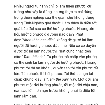
Nhiều người tu hành chỉ lo làm thiện phước, cứ
tưởng như vậy là đúng, nhưng thực ra chỉ đúng
trong thiện nghiệp của thế gian, chứ không đúng
trong Tịnh-Nghiệp giải thoát. Làm thiện là điều tốt,
quả báo đời sau có thể hưởng phước. Nhưng xin
hỏi, hưởng phước ở đường nào đây? Phật
dạy:
“N
hơn thân nan đắc
”
, không dễ gì trở lại làm
người để hưởng phước đâu nhé. Nếu có cơ duyên
được trở lại làm người, thì Phật cũng nhắc đến
câu: “
Tam thế oán
”. Tu phước mà chấp vào phước,
có thể sinh lại làm người để hưởng phước. Hưởng
phước rồi thì rất khó tu, duyên tạo tội tổn phước rất
lớn. Tổn phước thì hết phước, đời thứ ba nạn tai
chập chùng, đây là “
Tam thế oán
” vậy. Một đời làm
phước, một đời hưởng phước, rồi một đời chịu nạn,
nạn sau lớn hơn nạn trước, không phải là điều tốt
lành lắm đâu.