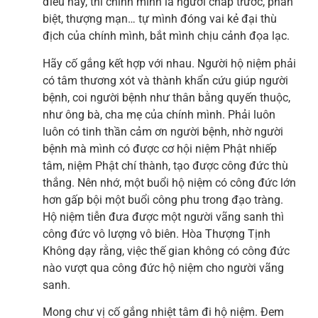
điều này, thì chính mình là người chấp trước, phân
biệt, thượng mạn… tự mình đóng vai kẻ đại thù
địch của chính mình, bắt mình chịu cảnh đọa lạc.
Hãy cố gắng kết hợp với nhau. Người hộ niệm phải
có tâm thương xót và thành khẩn cứu giúp người
bệnh, coi người bệnh như thân bằng quyến thuộc,
như ông bà, cha mẹ của chính mình. Phải luôn
luôn có tinh thần cảm ơn người bệnh, nhờ người
bệnh mà mình có được cơ hội niệm Phật nhiếp
tâm, niệm Phật chí thành, tạo được công đức thù
thắng. Nên nhớ, một buổi hộ niệm có công đức lớn
hơn gấp bội một buổi công phu trong đạo tràng.
Hộ niệm tiễn đưa được một người vãng sanh thì
công đức vô lượng vô biên. Hòa Thượng Tịnh
Không dạy rằng, việc thế gian không có công đức
nào vượt qua công đức hộ niệm cho người vãng
sanh.
Mong chư vị cố gắng nhiệt tâm đi hộ niệm. Đem