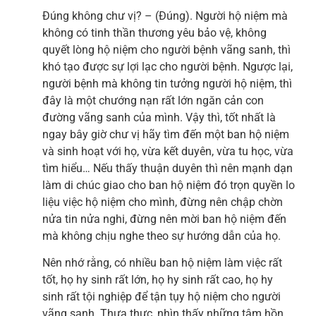
Đúng không chư vị? – (Đúng). Người hộ niệm mà
không có tinh thần thương yêu bảo vệ, không
quyết lòng hộ niệm cho người bệnh vãng sanh, thì
khó tạo được sự lợi lạc cho người bệnh. Ngược lại,
người bệnh mà không tin tưởng người hộ niệm, thì
đây là một chướng nạn rất lớn ngăn cản con
đường vãng sanh của mình. Vậy thì, tốt nhất là
ngay bây giờ chư vị hãy tìm đến một ban hộ niệm
và sinh hoạt với họ, vừa kết duyên, vừa tu học, vừa
tìm hiểu… Nếu thấy thuận duyên thì nên mạnh dạn
làm di chúc giao cho ban hộ niệm đó trọn quyền lo
liệu việc hộ niệm cho mình, đừng nên chập chờn
nửa tin nửa nghi, đừng nên mời ban hộ niệm đến
mà không chịu nghe theo sự hướng dẫn của họ.
Nên nhớ rằng, có nhiều ban hộ niệm làm việc rất
tốt, họ hy sinh rất lớn, họ hy sinh rất cao, họ hy
sinh rất tội nghiệp để tận tụy hộ niệm cho người
vãng sanh. Thưa thực, nhìn thấy những tâm hồn