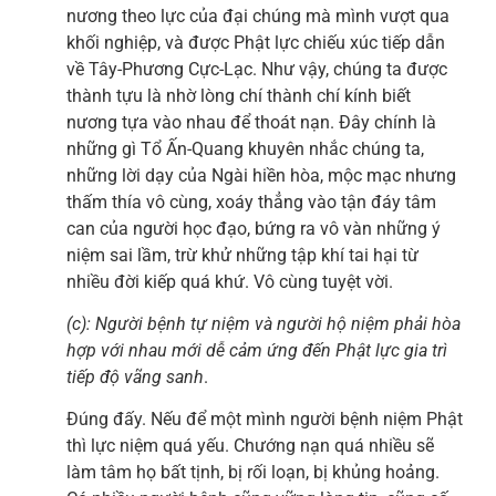
nương theo lực của đại chúng mà mình vượt qua
khối nghiệp, và được Phật lực chiếu xúc tiếp dẫn
về Tây-Phương Cực-Lạc. Như vậy, chúng ta được
thành tựu là nhờ lòng chí thành chí kính biết
nương tựa vào nhau để thoát nạn. Đây chính là
những gì Tổ Ấn-Quang khuyên nhắc chúng ta,
những lời dạy của Ngài hiền hòa, mộc mạc nhưng
thấm thía vô cùng, xoáy thẳng vào tận đáy tâm
can của người học đạo, bứng ra vô vàn những ý
niệm sai lầm, trừ khử những tập khí tai hại từ
nhiều đời kiếp quá khứ. Vô cùng tuyệt vời.
(c): Người bệnh tự niệm và người hộ niệm phải hòa
hợp với nhau mới dễ cảm ứng đến Phật lực gia trì
tiếp độ vãng sanh
.
Đúng đấy. Nếu để một mình người bệnh niệm Phật
thì lực niệm quá yếu. Chướng nạn quá nhiều sẽ
làm tâm họ bất tịnh, bị rối loạn, bị khủng hoảng.