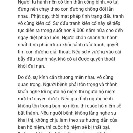
Người tu hành nên có tinh thần công bình, vô tư,
đừng nên chạy theo con đường chống đối lẫn
nhau. Phật dạy, thời mạt pháp tình trạng đấu tranh
vô cùng kiên cố. Sự đấu tranh kiên cố này sẽ tiếp
tục diễn ra trong suốt hơn 9.000 năm nữa cho đến
ngày diệt pháp luôn. Người chân chánh tu hành
nhất định phải rời xa khỏi cảnh đấu tranh, quyết
tìm con đường giải thoát. Nếu sơ ý vướng vào cái
bẫy đấu tranh này, khó có ai được quyền thoát
khỏi đại nạn.
Do đó, sự kính cẩn thương mến nhau vô cùng
quan trọng. Người bệnh phải tôn trọng và thành
khẩn nghe lời người hộ niệm thì người hộ niệm
mới trợ duyên được. Nếu gia đình người bệnh
không tôn trọng ban hộ niệm, thì cuộc hộ niệm sẽ
bất thành. Nếu người bệnh không lắng nghe sự
khai thị, không chịu làm theo sự hướng dẫn của
ban hộ niệm, thì cuộc hộ niệm sẽ bị thất bại.