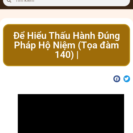
Để Hiểu Thấu Hành Đúng
Pháp Hộ Niệm (Tọa đàm
140) |