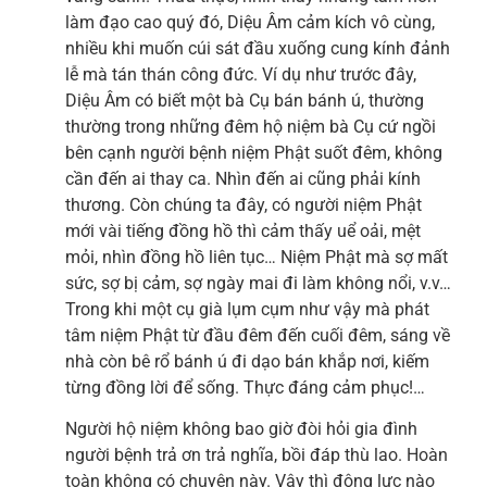
làm đạo cao quý đó, Diệu Âm cảm kích vô cùng,
nhiều khi muốn cúi sát đầu xuống cung kính đảnh
lễ mà tán thán công đức. Ví dụ như trước đây,
Diệu Âm có biết một bà Cụ bán bánh ú, thường
thường trong những đêm hộ niệm bà Cụ cứ ngồi
bên cạnh người bệnh niệm Phật suốt đêm, không
cần đến ai thay ca. Nhìn đến ai cũng phải kính
thương. Còn chúng ta đây, có người niệm Phật
mới vài tiếng đồng hồ thì cảm thấy uể oải, mệt
mỏi, nhìn đồng hồ liên tục… Niệm Phật mà sợ mất
sức, sợ bị cảm, sợ ngày mai đi làm không nổi, v.v…
Trong khi một cụ già lụm cụm như vậy mà phát
tâm niệm Phật từ đầu đêm đến cuối đêm, sáng về
nhà còn bê rổ bánh ú đi dạo bán khắp nơi, kiếm
từng đồng lời để sống. Thực đáng cảm phục!…
Người hộ niệm không bao giờ đòi hỏi gia đình
người bệnh trả ơn trả nghĩa, bồi đáp thù lao. Hoàn
toàn không có chuyện này. Vậy thì động lực nào