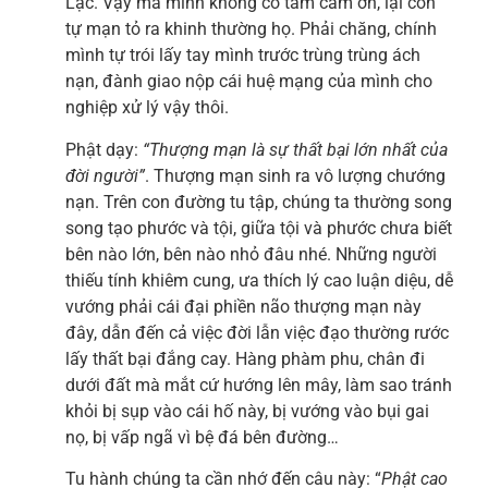
Lạc. Vậy mà mình không có tâm cảm ơn, lại còn
tự mạn tỏ ra khinh thường họ. Phải chăng, chính
mình tự trói lấy tay mình trước trùng trùng ách
nạn, đành giao nộp cái huệ mạng của mình cho
nghiệp xử lý vậy thôi.
Phật dạy:
“T
hượng mạn là sự thất bại lớn nhất của
đời người
”
. Thượng mạn sinh ra vô lượng chướng
nạn. Trên con đường tu tập, chúng ta thường song
song tạo phước và tội, giữa tội và phước chưa biết
bên nào lớn, bên nào nhỏ đâu nhé. Những người
thiếu tính khiêm cung, ưa thích lý cao luận diệu, dễ
vướng phải cái đại phiền não thượng mạn này
đây, dẫn đến cả việc đời lẫn việc đạo thường rước
lấy thất bại đắng cay. Hàng phàm phu, chân đi
dưới đất mà mắt cứ hướng lên mây, làm sao tránh
khỏi bị sụp vào cái hố này, bị vướng vào bụi gai
nọ, bị vấp ngã vì bệ đá bên đường…
Tu hành chúng ta cần nhớ đến câu này: “
Phật cao