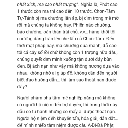
nhất xích, ma cao nhất trượng
”. Nghĩa là, Phật cao
1 thước còn ma thì cao đến 10 thước. Chơn-Tâm
Tự-Tánh bị ma chướng lấn áp, bị dìm trong mê mờ
rồi mà chúng ta không hay. Phiền não chướng,
báo chướng, oán thân trái chủ, v.v… hàng khối tội
chướng dâng tràn lên che lấp cả Chơn-Tâm. Đến
thời mạt pháp này, ma chướng quá mạnh, đã cao
tới cả cây số rồi chứ không còn 1 trượng nữa đâu,
chúng quyết dìm mình xuống tận dưới đáy bùn
đen. Bị ách nạn như vậy mà không nương dựa vào
nhau, không nhờ ai giúp đỡ, không cần đến người
biết đạo hướng dẫn… thì làm sao thoát nạn được
đây?
Người phàm phu tâm mê nghiệp nặng mà không
có người hộ niệm đến trợ duyên, thì trong thời này
dẫu có tu hành nhưng có mấy ai được thoát nạn.
Người hộ niệm đến khuyến tấn, hóa giải, dẫn dắt…
để mình nhiếp tâm niệm được câu A-Di-Đà Phật,