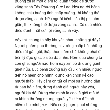
Buông xả là một điểm tối quan trọng để được
vãng sanh Tây-Phương Cực-Lạc. Nếu người bệnh
không chịu buông tình chấp xuống, thì không thể
được vãng sanh. Nếu người bệnh còn thị phi hờn
giận, thì không thể được vãng sanh… Có quá nhiều
điều đánh mất cơ hội vãng sanh vậy.
Vậy thì, chúng ta hãy khuyên nhau những gì đây?
Người phàm phu thường bị vướng chấp bởi những
điều rất gần gũi, thấp thỏm lắm chứ không phải ở
trên lý đạo gì cao siêu đâu nhé. Hôm qua chúng ta
còn ghét người nào, hôm nay xin bỏ đi đừng ganh
ghét nữa. Lúc bệnh xuống hãy cầu xin nhiều người
đến hộ niệm cho mình, đừng kén chọn kẻ cao
người thấp. Hãy cảm ơn tất cả mọi sự hướng dẫn
từ ban hộ niệm, đừng đánh giá người này yếu,
người kia dở. Đừng cho mình là cao là giỏi mà tỏ
ra khinh thường những người yếu kém đến hộ
niệm cho mình, v.v… Nếu sơ ý phạm phải những