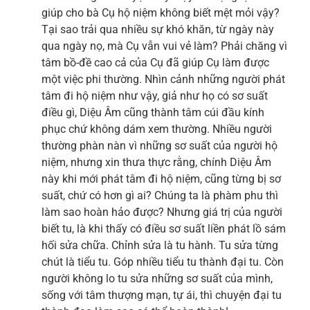
giúp cho bà Cụ hộ niệm không biết mệt mỏi vậy?
Tại sao trải qua nhiều sự khó khăn, từ ngày này
qua ngày nọ, mà Cụ vẫn vui vẻ làm? Phải chăng vì
tâm bồ-đề cao cả của Cụ đã giúp Cụ làm được
một việc phi thường. Nhìn cảnh những người phát
tâm đi hộ niệm như vậy, giả như họ có sơ suất
điều gì, Diệu Âm cũng thành tâm cúi đầu kính
phục chứ không dám xem thường. Nhiều người
thường phàn nàn vì những sơ suất của người hộ
niệm, nhưng xin thưa thực rằng, chính Diệu Âm
này khi mới phát tâm đi hộ niệm, cũng từng bị sơ
suất, chứ có hơn gì ai? Chúng ta là phàm phu thì
làm sao hoàn hảo được? Nhưng giá trị của người
biết tu, là khi thấy có điều sơ suất liền phát lồ sám
hối sửa chữa. Chỉnh sửa là tu hành. Tu sửa từng
chút là tiểu tu. Góp nhiều tiểu tu thành đại tu. Còn
người không lo tu sửa những sơ suất của mình,
sống với tâm thượng mạn, tự ái, thì chuyện đại tu