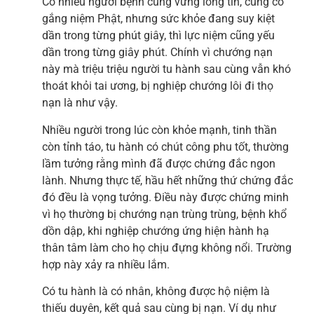
Có nhiều người bệnh cũng vững lòng tin, cũng cố
gắng niệm Phật, nhưng sức khỏe đang suy kiệt
dần trong từng phút giây, thì lực niệm cũng yếu
dần trong từng giây phút. Chính vì chướng nạn
này mà triệu triệu người tu hành sau cùng vẫn khó
thoát khỏi tai ương, bị nghiệp chướng lôi đi thọ
nạn là như vậy.
Nhiều người trong lúc còn khỏe mạnh, tinh thần
còn tỉnh táo, tu hành có chút công phu tốt, thường
lầm tưởng rằng mình đã được chứng đắc ngon
lành. Nhưng thực tế, hầu hết những thứ chứng đắc
đó đều là vọng tưởng. Điều này được chứng minh
vì họ thường bị chướng nạn trùng trùng, bệnh khổ
dồn dập, khi nghiệp chướng ứng hiện hành hạ
thân tâm làm cho họ chịu đựng không nổi. Trường
hợp này xảy ra nhiều lắm.
Có tu hành là có nhân, không được hộ niệm là
thiếu duyên, kết quả sau cùng bị nạn. Ví dụ như