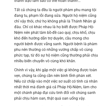
thành đạo làm sao có thể hoàn thành!…
Tất cả chúng ta đều là người phàm phu mang tội
đang tu, phạm lỗi đang sửa. Người hộ niệm cũng
chỉ vậy thôi, chứ họ không phải là Thánh Nhân gì
đâu. Chỉ có khác nhau là họ biết được Pháp Hộ-
Niệm nên phát tâm bồ-đề cao quý, chịu khổ, chịu
khó đến hướng dẫn trợ duyên, cầu mong cho
người bệnh được vãng sanh. Người bệnh là phàm
phu nên thường có những vướng chấp vô cùng
phức tạp, từ đó sự hộ niệm cũng thường phải chịu
nhiều biến chuyển vô cùng khó khăn.
Chính vì vậy, khi gặp một việc gì không được toàn
vẹn, chúng ta cũng cần nên bình tĩnh phán xét.
Nếu cứ chấp vào một việc sơ suất có tính cá nhân
nhất thời mà đánh giá cả Pháp Hộ-Niệm, làm cho
một chánh pháp đại cứu tinh đối với chúng sanh
phải chịu hàm oan, thật quá oan uổng vậy.