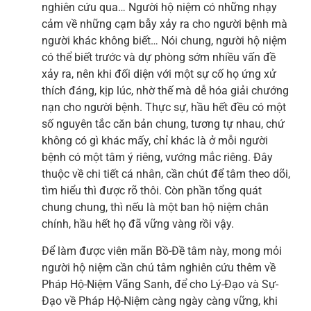
nghiên cứu qua… Người hộ niệm có những nhạy
cảm về những cạm bẫy xảy ra cho người bệnh mà
người khác không biết… Nói chung, người hộ niệm
có thể biết trước và dự phòng sớm nhiều vấn đề
xảy ra, nên khi đối diện với một sự cố họ ứng xử
thích đáng, kịp lúc, nhờ thế mà dễ hóa giải chướng
nạn cho người bệnh. Thực sự, hầu hết đều có một
số nguyên tắc căn bản chung, tương tự nhau, chứ
không có gì khác mấy, chỉ khác là ở mỗi người
bệnh có một tâm ý riêng, vướng mắc riêng. Đây
thuộc về chi tiết cá nhân, cần chút để tâm theo dõi,
tìm hiểu thì được rõ thôi. Còn phần tổng quát
chung chung, thì nếu là một ban hộ niệm chân
chính, hầu hết họ đã vững vàng rồi vậy.
Để làm được viên mãn Bồ-Đề tâm này, mong mỏi
người hộ niệm cần chú tâm nghiên cứu thêm về
Pháp Hộ-Niệm Vãng Sanh, để cho Lý-Đạo và Sự-
Đạo về Pháp Hộ-Niệm càng ngày càng vững, khi