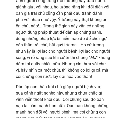
Con người sống trong đời thường hay đấu tranh,
giành giựt với nhau, họ tưởng rằng khi đối diện với
oan gia trái chủ cũng cần phải đấu tranh đánh
phá với nhau như vậy. Ý tưởng này thật không an
ổn chút nào!… Trong thế gian này vẫn có những
người dùng pháp thuật để dàn áp chúng sanh,
dùng những pháp lực bí hiểm nào đó để chế ngự
oán thân trái chủ, bắt quỷ trừ ma… Họ cứ tưởng
như vậy là lợi lạc cho người bệnh, lợi lạc cho người
sống, vì rõ ràng sau khi xử trí thì chúng
“Ma”
không
dám tới quấy nhiễu nữa. Nhưng xin thưa với chư
vị, hãy nhìn xa một chút, thì không có lợi gì cả, mà
coi chừng còn rước lấy đại họa vào thân!
Đàn áp oán thân trái chủ giúp người bệnh vượt
qua cảnh ngặt nghèo này, nhưng chưa chắc gì
vĩnh viễn thoát khỏi đâu. Coi chừng sau đó oán
nạn lại còn mạnh hơn nữa. Oán nạn không những
mạnh hơn đối với người bệnh, mà coi chừng còn