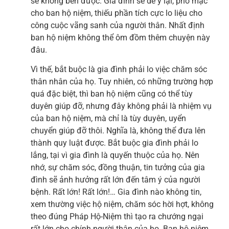
sẽ không bền được. Gia đình sẽ dễ ỷ lại, phó mặc
cho ban hộ niệm, thiếu phần tích cực lo liệu cho
công cuộc vãng sanh của người thân. Nhất định
ban hộ niệm không thể ôm đồm thêm chuyện này
đâu.
Vì thế, bắt buộc là gia đình phải lo việc chăm sóc
thân nhân của họ. Tuy nhiên, có những trường hợp
quá đặc biệt, thì ban hộ niệm cũng có thể tùy
duyên giúp đỡ, nhưng đây không phải là nhiệm vụ
của ban hộ niệm, mà chỉ là tùy duyên, uyển
chuyển giúp đỡ thôi. Nghĩa là, không thể đưa lên
thành quy luật được. Bắt buộc gia đình phải lo
lắng, tại vì gia đình là quyến thuộc của họ. Nên
nhớ, sự chăm sóc, đồng thuận, tin tưởng của gia
đình sẽ ảnh hưởng rất lớn đến tâm ý của người
bệnh. Rất lớn! Rất lớn!… Gia đình nào không tin,
xem thường việc hộ niệm, chăm sóc hời hợt, không
theo đúng Pháp Hộ-Niệm thì tạo ra chướng ngại
rất lớn cho chính người thân của họ. Ban hộ niệm