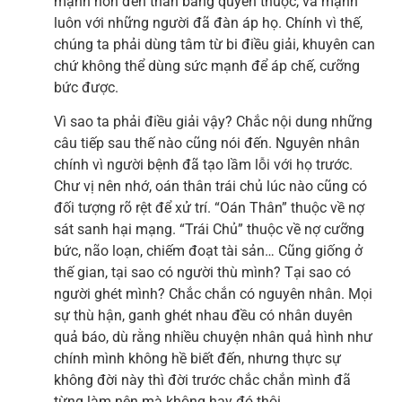
mạnh hơn đến thân bằng quyến thuộc, và mạnh
luôn với những người đã đàn áp họ. Chính vì thế,
chúng ta phải dùng tâm từ bi điều giải, khuyên can
chứ không thể dùng sức mạnh để áp chế, cưỡng
bức được.
Vì sao ta phải điều giải vậy? Chắc nội dung những
câu tiếp sau thế nào cũng nói đến. Nguyên nhân
chính vì người bệnh đã tạo lầm lỗi với họ trước.
Chư vị nên nhớ, oán thân trái chủ lúc nào cũng có
đối tượng rõ rệt để xử trí. “Oán Thân” thuộc về nợ
sát sanh hại mạng. “Trái Chủ” thuộc về nợ cưỡng
bức, não loạn, chiếm đoạt tài sản… Cũng giống ở
thế gian, tại sao có người thù mình? Tại sao có
người ghét mình? Chắc chắn có nguyên nhân. Mọi
sự thù hận, ganh ghét nhau đều có nhân duyên
quả báo, dù rằng nhiều chuyện nhân quả hình như
chính mình không hề biết đến, nhưng thực sự
không đời này thì đời trước chắc chắn mình đã
từng làm nên mà không hay đó thôi.