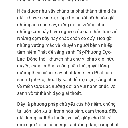
Hiểu được như vậy chúng ta phải thành tâm điều
giải, khuyên can ra, giúp cho người bệnh hóa giải
những ách nạn này, đừng để họ vướng phải
những cạm bẫy hiểm nghèo của oán thân trái chủ.
Những cạm bẫy này chắc chắn có đấy. Hóa gỡ
những vướng mắc và khuyên người bệnh nhiếp
tâm niệm Phật để vãng sanh Tây-Phương Cực-
Lạc. Đồng thời, khuyên nhủ chư vị pháp giới hữu
duyên, cùng buông xuống hận thù, quyết lòng
nương theo cơ hội này phát tâm niệm Phật cầu
sanh Tịnh-Độ, thoát ly sanh tử đọa lạc, cùng nhau
về miền Cực-Lạc hưởng đời an vui hạnh phúc, vô
sanh vô tử thành đạo giải thoát.
Đây là phương pháp chủ yếu của hộ niệm, chúng
ta luôn luôn xử trí trong hòa bình, cảm thông, điều
giải trong sự thõa thuận, vui vẻ, giúp cho tất cả
mọi người ai ai cũng ngộ ra đường đạo, cùng phát