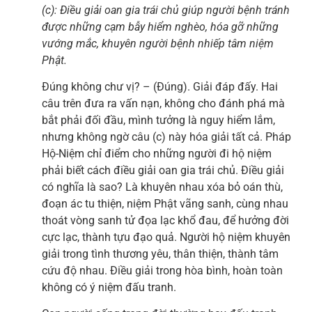
(c): Điều giải oan gia trái chủ giúp người bệnh tránh
được những cạm bẫy hiểm nghèo, hóa gỡ những
vướng mắc, khuyên người bệnh nhiếp tâm niệm
Phật.
Đúng không chư vị? – (Đúng). Giải đáp đấy. Hai
câu trên đưa ra vấn nạn, không cho đánh phá mà
bắt phải đối đầu, mình tưởng là nguy hiểm lắm,
nhưng không ngờ câu (c) này hóa giải tất cả. Pháp
Hộ-Niệm chỉ điểm cho những người đi hộ niệm
phải biết cách điều giải oan gia trái chủ. Điều giải
có nghĩa là sao? Là khuyên nhau xóa bỏ oán thù,
đoạn ác tu thiện, niệm Phật vãng sanh, cùng nhau
thoát vòng sanh tử đọa lạc khổ đau, để hưởng đời
cực lạc, thành tựu đạo quả. Người hộ niệm khuyên
giải trong tình thương yêu, thân thiện, thành tâm
cứu độ nhau. Điều giải trong hòa bình, hoàn toàn
không có ý niệm đấu tranh.