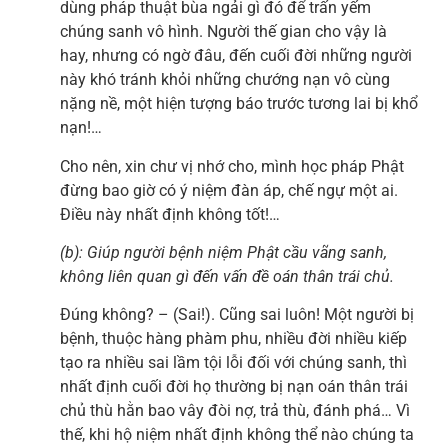
dùng pháp thuật bùa ngải gì đó để trấn yếm
chúng sanh vô hình. Người thế gian cho vậy là
hay, nhưng có ngờ đâu, đến cuối đời những người
này khó tránh khỏi những chướng nạn vô cùng
nặng nề, một hiện tượng báo trước tương lai bị khổ
nạn!…
Cho nên, xin chư vị nhớ cho, mình học pháp Phật
đừng bao giờ có ý niệm đàn áp, chế ngự một ai.
Điều này nhất định không tốt!…
(b): Giúp người bệnh niệm Phật cầu vãng sanh,
không liên quan gì đến vấn đề oán thân trái chủ.
Đúng không? – (Sai!). Cũng sai luôn! Một người bị
bệnh, thuộc hàng phàm phu, nhiều đời nhiều kiếp
tạo ra nhiều sai lầm tội lỗi đối với chúng sanh, thì
nhất định cuối đời họ thường bị nạn oán thân trái
chủ thù hằn bao vây đòi nợ, trả thù, đánh phá… Vì
thế, khi hộ niệm nhất định không thể nào chúng ta