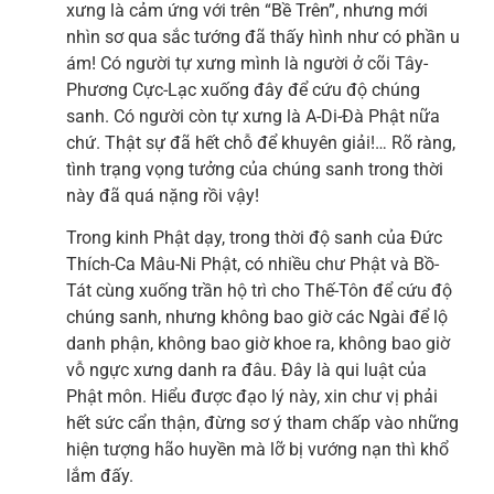
xưng là cảm ứng với trên “Bề Trên”, nhưng mới
nhìn sơ qua sắc tướng đã thấy hình như có phần u
ám! Có người tự xưng mình là người ở cõi Tây-
Phương Cực-Lạc xuống đây để cứu độ chúng
sanh. Có người còn tự xưng là A-Di-Đà Phật nữa
chứ. Thật sự đã hết chỗ để khuyên giải!… Rõ ràng,
tình trạng vọng tưởng của chúng sanh trong thời
này đã quá nặng rồi vậy!
Trong kinh Phật dạy, trong thời độ sanh của Đức
Thích-Ca Mâu-Ni Phật, có nhiều chư Phật và Bồ-
Tát cùng xuống trần hộ trì cho Thế-Tôn để cứu độ
chúng sanh, nhưng không bao giờ các Ngài để lộ
danh phận, không bao giờ khoe ra, không bao giờ
vỗ ngực xưng danh ra đâu. Đây là qui luật của
Phật môn. Hiểu được đạo lý này, xin chư vị phải
hết sức cẩn thận, đừng sơ ý tham chấp vào những
hiện tượng hão huyền mà lỡ bị vướng nạn thì khổ
lắm đấy.