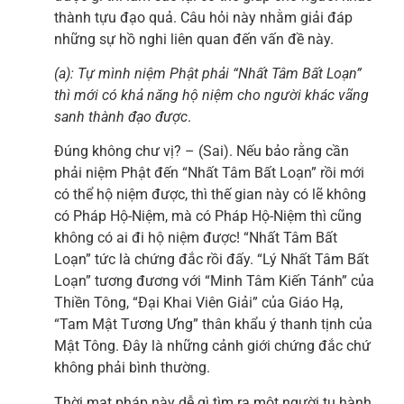
thành tựu đạo quả. Câu hỏi này nhằm giải đáp
những sự hồ nghi liên quan đến vấn đề này.
(a): Tự mình niệm Phật phải “Nhất Tâm Bất Loạn”
thì mới có khả năng hộ niệm cho người khác vãng
sanh thành đạo được
.
Đúng không chư vị? – (Sai). Nếu bảo rằng cần
phải niệm Phật đến “Nhất Tâm Bất Loạn” rồi mới
có thể hộ niệm được, thì thế gian này có lẽ không
có Pháp Hộ-Niệm, mà có Pháp Hộ-Niệm thì cũng
không có ai đi hộ niệm được! “Nhất Tâm Bất
Loạn” tức là chứng đắc rồi đấy. “Lý Nhất Tâm Bất
Loạn” tương đương với “Minh Tâm Kiến Tánh” của
Thiền Tông, “Đại Khai Viên Giải” của Giáo Hạ,
“Tam Mật Tương Ưng” thân khẩu ý thanh tịnh của
Mật Tông. Đây là những cảnh giới chứng đắc chứ
không phải bình thường.
Thời mạt pháp này dễ gì tìm ra một người tu hành