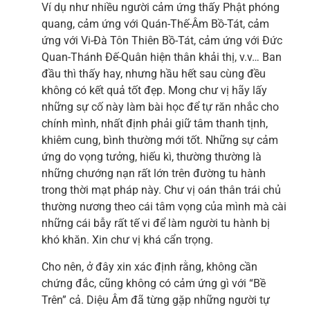
Ví dụ như nhiều người cảm ứng thấy Phật phóng
quang, cảm ứng với Quán-Thế-Âm Bồ-Tát, cảm
ứng với Vi-Đà Tôn Thiên Bồ-Tát, cảm ứng với Đức
Quan-Thánh Đế-Quân hiện thân khải thị, v.v… Ban
đầu thì thấy hay, nhưng hầu hết sau cùng đều
không có kết quả tốt đẹp. Mong chư vị hãy lấy
những sự cố này làm bài học để tự răn nhắc cho
chính mình, nhất định phải giữ tâm thanh tịnh,
khiêm cung, bình thường mới tốt. Những sự cảm
ứng do vọng tưởng, hiếu kì, thường thường là
những chướng nạn rất lớn trên đường tu hành
trong thời mạt pháp này. Chư vị oán thân trái chủ
thường nương theo cái tâm vọng của mình mà cài
những cái bẫy rất tế vi để làm người tu hành bị
khó khăn. Xin chư vị khá cẩn trọng.
Cho nên, ở đây xin xác định rằng, không cần
chứng đắc, cũng không có cảm ứng gì với “Bề
Trên” cả. Diệu Âm đã từng gặp những người tự