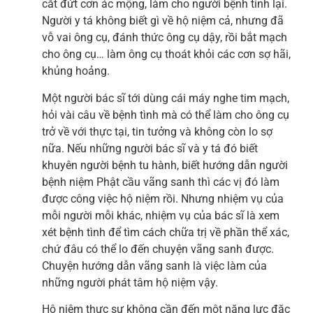
cắt đứt cơn ác mộng, làm cho người bệnh tỉnh lại.
Người y tá không biết gì về hộ niệm cả, nhưng đã
vỗ vai ông cụ, đánh thức ông cụ dậy, rồi bắt mạch
cho ông cụ… làm ông cụ thoát khỏi các cơn sợ hãi,
khủng hoảng.
Một người bác sĩ tới dùng cái máy nghe tim mạch,
hỏi vài câu về bệnh tình mà có thể làm cho ông cụ
trở về với thực tại, tin tưởng và không còn lo sợ
nữa. Nếu những người bác sĩ và y tá đó biết
khuyên người bệnh tu hành, biết hướng dẫn người
bệnh niệm Phật cầu vãng sanh thì các vị đó làm
được công việc hộ niệm rồi. Nhưng nhiệm vụ của
mỗi người mỗi khác, nhiệm vụ của bác sĩ là xem
xét bệnh tình để tìm cách chữa trị về phần thể xác,
chứ đâu có thể lo đến chuyện vãng sanh được.
Chuyện hướng dẫn vãng sanh là việc làm của
những người phát tâm hộ niệm vậy.
Hộ niệm thực sự không cần đến một năng lực đặc