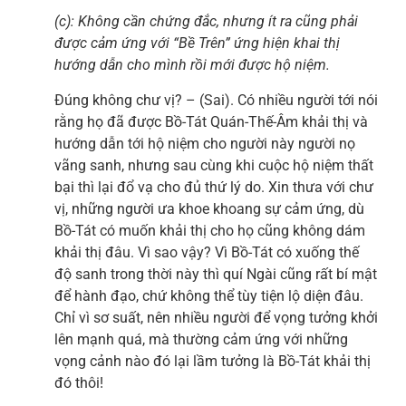
(c): Không cần chứng đắc, nhưng ít ra cũng phải
được cảm
ứng với “Bề Trên” ứng hiện khai thị
hướng dẫn cho mình rồi mới được hộ niệm.
Đúng không chư vị? – (Sai). Có nhiều người tới nói
rằng họ đã được Bồ-Tát Quán-Thế-Âm khải thị và
hướng dẫn tới hộ niệm cho người này người nọ
vãng sanh, nhưng sau cùng khi cuộc hộ niệm thất
bại thì lại đổ vạ cho đủ thứ lý do. Xin thưa với chư
vị, những người ưa khoe khoang sự cảm ứng, dù
Bồ-Tát có muốn khải thị cho họ cũng không dám
khải thị đâu. Vì sao vậy? Vì Bồ-Tát có xuống thế
độ sanh trong thời này thì quí Ngài cũng rất bí mật
để hành đạo, chứ không thể tùy tiện lộ diện đâu.
Chỉ vì sơ suất, nên nhiều người để vọng tưởng khởi
lên mạnh quá, mà thường cảm ứng với những
vọng cảnh nào đó lại lầm tưởng là Bồ-Tát khải thị
đó thôi!