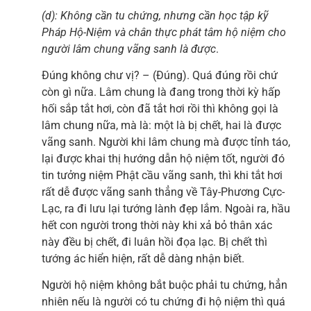
(d): Không cần tu chứng, nhưng cần học tập kỹ
Pháp Hộ-Niệm và chân thực phát tâm hộ niệm cho
người lâm
chung vãng sanh là được
.
Đúng không chư vị? – (Đúng). Quá đúng rồi chứ
còn gì nữa. Lâm chung là đang trong thời kỳ hấp
hối sắp tắt hơi, còn đã tắt hơi rồi thì không gọi là
lâm chung nữa, mà là: một là bị chết, hai là được
vãng sanh. Người khi lâm chung mà được tỉnh táo,
lại được khai thị hướng dẫn hộ niệm tốt, người đó
tin tưởng niệm Phật cầu vãng sanh, thì khi tắt hơi
rất dễ được vãng sanh thẳng về Tây-Phương Cực-
Lạc, ra đi lưu lại tướng lành đẹp lắm. Ngoài ra, hầu
hết con người trong thời này khi xả bỏ thân xác
này đều bị chết, đi luân hồi đọa lạc. Bị chết thì
tướng ác hiển hiện, rất dễ dàng nhận biết.
Người hộ niệm không bắt buộc phải tu chứng, hẳn
nhiên nếu là người có tu chứng đi hộ niệm thì quá