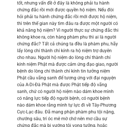
tốt, nhưng vấn đề ở đây là không phải tu hành
chứng đắc rồi mới được quyền hộ niệm. Nếu đòi
hỏi phải tu hành chứng đắc rồi mới được hộ niệm,
thì trên thế gian này tìm đâu ra được một người có
khả năng hộ niệm? Vì người thực sự chứng đắc thi
không khoe ra, còn hàng phàm phu thì ai là người
chứng đắc? Tất cả chúng ta đều là phàm phu, hãy
lấy lòng chí thành chí kính ra hộ niệm trợ duyên
cho nhau. Người hộ niệm do lòng chí thành chí
kính niệm Phật mà được cảm ứng đạo giao, người
bệnh do lòng chí thành chí kính tin tưởng niệm
Phật cầu vãng sanh để tương ứng với đại nguyện
của A-Di-Đà Phật mà được Phật tiếp độ vãng
sanh, chứ có người hộ niệm nào dám khoe mình
có năng lực tiếp độ người bệnh, có người bệnh
nào dám khoe rằng mình tự lực đi về Tây-Phương
Cực-Lạc đâu. Đã mang phận phàm phu tội nặng,
chướng sâu, trí óc mê mờ chớ nên mơ cầu sự
chứng đắc mà bị vướng tội vọng tưởng, hoặc