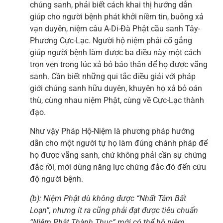
chúng sanh, phải biết cách khai thị hướng dẫn
giúp cho người bệnh phát khởi niềm tin, buông xả
vạn duyên, niệm câu A-Di-Đà Phật cầu sanh Tây-
Phương Cực-Lạc. Người hộ niệm phải cố gắng
giúp người bệnh làm được ba điều này một cách
trọn vẹn trong lúc xả bỏ báo thân để họ được vãng
sanh. Cần biết những qui tắc điều giải với pháp
giới chúng sanh hữu duyên, khuyên họ xả bỏ oán
thù, cùng nhau niệm Phật, cùng về Cực-Lạc thành
đạo.
Như vậy Pháp Hộ-Niệm là phương pháp hướng
dẫn cho một người tự họ làm đúng chánh pháp để
họ được vãng sanh, chứ không phải cần sự chứng
đắc rồi, mới dùng năng lực chứng đắc đó đến cứu
độ người bệnh.
(b): Niệm Phật dù không được “Nhất Tâm Bất
Loạn”,
nhưng ít ra cũng phải đạt được tiêu chuẩn
“Niệm Phật Thành Thục” mới có thể hộ niệm.