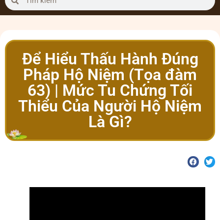
Để Hiểu Thấu Hành Đúng
Pháp Hộ Niệm (Tọa đàm
63) | Mức Tu Chứng Tối
Thiểu Của Người Hộ Niệm
Là Gì?