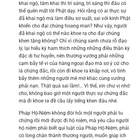
khai ngộ, tâm khai thì trí sáng, trí sáng thì đâu có
thể quên mất lời Phật dạy. Hỏi rằng có ai thực sự
đã khai ngộ mà làm điều sơ suất, sai với kinh Phật
khiến cho đại chúng hoang man? Như vậy, người
đã khai ngộ có thể nào khoe ra cho đại chúng
khen tặng không? Chỉ vì chúng sanh chưa rõ đạo
lý, lại hiếu kỳ ham thích những những điều thần kỳ
đặc dị hư huyễn, nên thường vướng phải những
cạm bẫy tế vi của hàng ngoại đạo mà sơ ý cứ cho
là chứng đắc, rồi còn đi khoe ra khắp nơi, vô tình
bẫy thêm những người mê mờ khác cùng vướng
phải nạn. Thật quá sai lầm!… Vì thế, xin chư vị nhớ
cho, không bao giờ một người thực sự chứng đắc
mà đi khoe ra đề cầu lấy tiếng khen đâu nhé.
Pháp Hộ-Niệm không đòi hỏi một người phải tu
chứng rồi mới được đi hộ niệm, mà yêu cầu người
hộ niệm phải biết qui luật của Pháp Hộ-Niệm, phải
có lòng chân thành thương người, muốn giúp ích