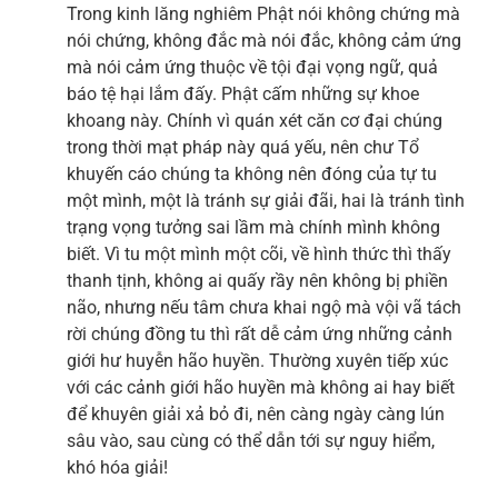
Trong kinh lăng nghiêm Phật nói không chứng mà
nói chứng, không đắc mà nói đắc, không cảm ứng
mà nói cảm ứng thuộc về tội đại vọng ngữ, quả
báo tệ hại lắm đấy. Phật cấm những sự khoe
khoang này. Chính vì quán xét căn cơ đại chúng
trong thời mạt pháp này quá yếu, nên chư Tổ
khuyến cáo chúng ta không nên đóng của tự tu
một mình, một là tránh sự giải đãi, hai là tránh tình
trạng vọng tưởng sai lầm mà chính mình không
biết. Vì tu một mình một cõi, về hình thức thì thấy
thanh tịnh, không ai quấy rầy nên không bị phiền
não, nhưng nếu tâm chưa khai ngộ mà vội vã tách
rời chúng đồng tu thì rất dễ cảm ứng những cảnh
giới hư huyễn hão huyền. Thường xuyên tiếp xúc
với các cảnh giới hão huyền mà không ai hay biết
để khuyên giải xả bỏ đi, nên càng ngày càng lún
sâu vào, sau cùng có thể dẫn tới sự nguy hiểm,
khó hóa giải!