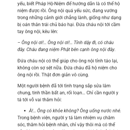
yếu, biết Pháp Hộ-Niệm để hướng dẫn là có thể hộ
niệm được rồi. Ông nội quá yếu sức, đang vướng
trong những cảnh giới chẳng lành, giống như dạng
bị oán thân trái chủ báo hại. Đứa cháu nội tới cầm
tay ông nội, kêu lên:
– Ông nội ơi!… Ông nội ơi!… Tỉnh dậy đi, có cháu
đây. Cháu đang niệm Phật bên cạnh ông nội đây
.
Đứa cháu nội có thể giúp cho ông nội tỉnh táo lại,
không còn sợ sệt nữa. Đứa cháu đã hộ niệm cho
ông nội rồi. Thật đơn giản vô cùng.
Một người bệnh đã tới tình trạng sắp sửa lâm
chung, tinh thần bất an, rối loạn… Chỉ cần người y
tá tới vỗ vai thăm hỏi:
À!… Ông có khỏe không? Ông uống nước nhé.
Trong bệnh viện, người y tá làm nhiệm vụ chăm
sóc, thăm hỏi bệnh nhân, chỉ vậy thôi mà có thể