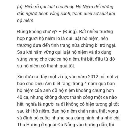
(a): Hiểu rõ qui luật của Pháp Hộ-Niệm để hướng
dẫn
người bệnh vãng sanh, tránh điều sơ suất khi
hộ niệm
.
Đúng không chư vị? – (Đúng). Rất nhiều trường
hợp người hộ niệm lơ là qui luật hộ niệm, nên
thường đưa đến tình trạng nửa chừng bị trở ngại.
Sau khi nắm vững qui luật hộ niệm và áp dụng
vững vàng cho các ca hộ niệm, thì bắt đầu từ đó
sự hộ niệm có thành quả tốt.
Xin đưa ra đây một ví dụ, vào năm 2012 có một vị
báo cho Diệu Âm biết rằng, trong 4 năm qua ban
hộ niệm của anh đã hộ niệm khoảng chừng hơn
40 ca, nhưng không được thành công một ca nào
hết, nghĩa là người ra đi không có hiện tượng gì tốt
sau khi hộ niệm. Ban hộ niệm chán nản, thất vọng
và định bỏ cuộc, nhưng sau cùng hình như nhờ chị
Thu Hương ở ngoài Đà Nẵng vào hướng dẫn, thì