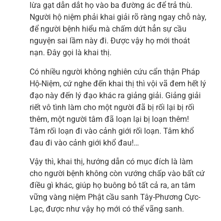
lừa gạt dẫn dắt họ vào ba đường ác để trả thù.
Người hộ niệm phải khai giải rõ ràng ngay chỗ này,
để người bệnh hiểu mà chấm dứt hẳn sự cầu
nguyện sai lầm này đi. Được vậy họ mới thoát
nạn. Đây gọi là khai thị.
Có nhiều người không nghiên cứu cẩn thận Pháp
Hộ-Niệm, cứ nghe đến khai thị thì vội vã đem hết lý
đạo này đến lý đạo khác ra giảng giải. Giảng giải
riết vô tình làm cho một người đã bị rối lại bị rối
thêm, một người tâm đã loạn lại bị loạn thêm!
Tâm rối loạn đi vào cảnh giới rối loạn. Tâm khổ
đau đi vào cảnh giới khổ đau!…
Vậy thì, khai thị, hướng dẫn có mục đích là làm
cho người bệnh không còn vướng chấp vào bất cứ
điều gì khác, giúp họ buông bỏ tất cả ra, an tâm
vững vàng niệm Phật cầu sanh Tây-Phương Cực-
Lạc, được như vậy họ mới có thể vãng sanh.