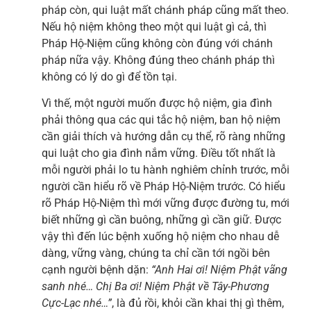
pháp còn, qui luật mất chánh pháp cũng mất theo.
Nếu hộ niệm không theo một qui luật gì cả, thì
Pháp Hộ-Niệm cũng không còn đúng với chánh
pháp nữa vậy. Không đúng theo chánh pháp thì
không có lý do gì để tồn tại.
Vì thế, một người muốn được hộ niệm, gia đình
phải thông qua các qui tắc hộ niệm, ban hộ niệm
cần giải thích và hướng dẫn cụ thể, rõ ràng những
qui luật cho gia đình nắm vững. Điều tốt nhất là
mỗi người phải lo tu hành nghiêm chỉnh trước, mỗi
người cần hiểu rõ về Pháp Hộ-Niệm trước. Có hiểu
rõ Pháp Hộ-Niệm thì mới vững được đường tu, mới
biết những gì cần buông, những gì cần giữ. Được
vậy thì đến lúc bệnh xuống hộ niệm cho nhau dễ
dàng, vững vàng, chúng ta chỉ cần tới ngồi bên
cạnh người bệnh dặn:
“A
nh Hai ơi! Niệm Phật vãng
sanh nhé… Chị Ba ơi! Niệm Phật về Tây-Phương
Cực-Lạc nhé…
”
, là đủ rồi, khỏi cần khai thị gì thêm,