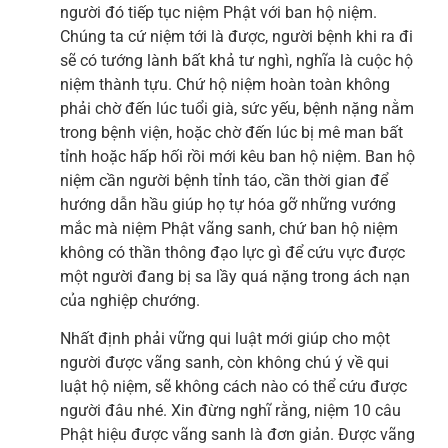
người đó tiếp tục niệm Phật với ban hộ niệm.
Chúng ta cứ niệm tới là được, người bệnh khi ra đi
sẽ có tướng lành bất khả tư nghì, nghĩa là cuộc hộ
niệm thành tựu. Chứ hộ niệm hoàn toàn không
phải chờ đến lúc tuổi già, sức yếu, bệnh nặng nằm
trong bệnh viện, hoặc chờ đến lúc bị mê man bất
tỉnh hoặc hấp hối rồi mới kêu ban hộ niệm. Ban hộ
niệm cần người bệnh tỉnh táo, cần thời gian để
hướng dẫn hầu giúp họ tự hóa gỡ những vướng
mắc mà niệm Phật vãng sanh, chứ ban hộ niệm
không có thần thông đạo lực gì để cứu vực được
một người đang bị sa lầy quá nặng trong ách nạn
của nghiệp chướng.
Nhất định phải vững qui luật mới giúp cho một
người được vãng sanh, còn không chú ý về qui
luật hộ niệm, sẽ không cách nào có thể cứu được
người đâu nhé. Xin đừng nghĩ rằng, niệm 10 câu
Phật hiệu được vãng sanh là đơn giản. Được vãng