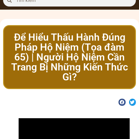
Để Hiểu Thấu Hành Đúng
Pháp Hộ Niệm (Tọa đàm
65) | Người Hộ Niệm Cần
Trang Bị Những Kiến Thức
Gì?