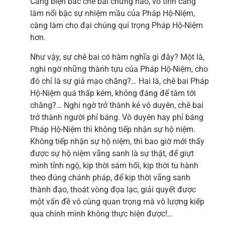
Càng biện bác chê bai chừng nào, vô tình càng
làm nổi bậc sự nhiệm mầu của Pháp Hộ-Niệm,
càng làm cho đại chúng quí trọng Pháp Hộ-Niệm
hơn.
Như vậy, sự chê bai có hàm nghĩa gì đây? Một là,
nghi ngờ những thành tựu của Pháp Hộ-Niệm, cho
đó chỉ là sự giả mạo chăng?… Hai là, chê bai Pháp
Hộ-Niệm quá thấp kém, không đáng để tâm tới
chăng?… Nghi ngờ trở thành kẻ vô duyên, chê bai
trở thành người phỉ báng. Vô duyên hay phỉ báng
Pháp Hộ-Niệm thì không tiếp nhận sự hộ niệm.
Không tiếp nhận sự hộ niệm, thì bao giờ mới thấy
được sự hộ niệm vãng sanh là sự thật, để giựt
mình tỉnh ngộ, kịp thời sám hối, kịp thời tu hành
theo đúng chánh pháp, để kịp thời vãng sanh
thành đạo, thoát vòng đọa lạc, giải quyết được
một vấn đề vô cùng quan trọng mà vô lượng kiếp
qua chính mình không thực hiện được!…