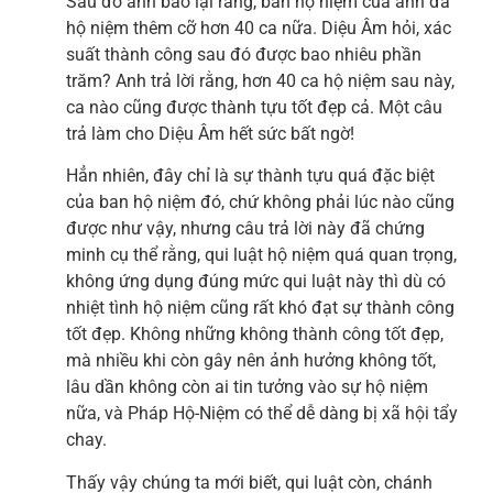
Sau đó anh báo lại rằng, ban hộ niệm của anh đã
hộ niệm thêm cỡ hơn 40 ca nữa. Diệu Âm hỏi, xác
suất thành công sau đó được bao nhiêu phần
trăm? Anh trả lời rằng, hơn 40 ca hộ niệm sau này,
ca nào cũng được thành tựu tốt đẹp cả. Một câu
trả làm cho Diệu Âm hết sức bất ngờ!
Hẳn nhiên, đây chỉ là sự thành tựu quá đặc biệt
của ban hộ niệm đó, chứ không phải lúc nào cũng
được như vậy, nhưng câu trả lời này đã chứng
minh cụ thể rằng, qui luật hộ niệm quá quan trọng,
không ứng dụng đúng mức qui luật này thì dù có
nhiệt tình hộ niệm cũng rất khó đạt sự thành công
tốt đẹp. Không những không thành công tốt đẹp,
mà nhiều khi còn gây nên ảnh hưởng không tốt,
lâu dần không còn ai tin tưởng vào sự hộ niệm
nữa, và Pháp Hộ-Niệm có thể dễ dàng bị xã hội tẩy
chay.
Thấy vậy chúng ta mới biết, qui luật còn, chánh