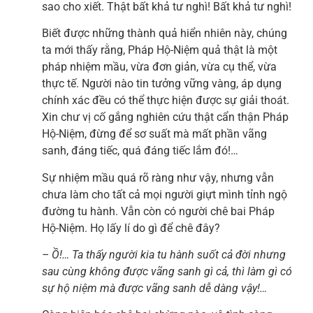
sao cho xiết. Thật bất khả tư nghì! Bất khả tư nghì!
Biết được những thành quả hiển nhiên này, chúng
ta mới thấy rằng, Pháp Hộ-Niệm quả thật là một
pháp nhiệm mầu, vừa đơn giản, vừa cụ thể, vừa
thực tế. Người nào tin tưởng vững vàng, áp dụng
chính xác đều có thể thực hiện được sự giải thoát.
Xin chư vị cố gắng nghiên cứu thật cẩn thận Pháp
Hộ-Niệm, đừng để sơ suất mà mất phần vãng
sanh, đáng tiếc, quá đáng tiếc lắm đó!…
Sự nhiệm mầu quá rõ ràng như vậy, nhưng vẫn
chưa làm cho tất cả mọi người giựt mình tỉnh ngộ
đường tu hành. Vẫn còn có người chê bai Pháp
Hộ-Niệm. Họ lấy lí do gì để chê đây?
– Ồ!… Ta thấy người kia tu hành suốt cả đời nhưng
sau cùng không được vãng sanh gì cả, thì làm gì có
sự hộ niệm mà được vãng sanh dễ dàng vậy!…