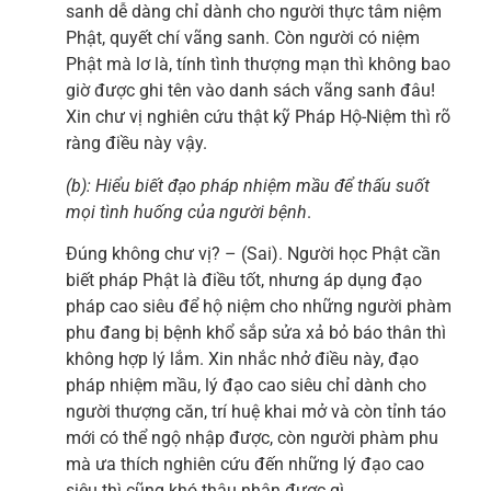
sanh dễ dàng chỉ dành cho người thực tâm niệm
Phật, quyết chí vãng sanh. Còn người có niệm
Phật mà lơ là, tính tình thượng mạn thì không bao
giờ được ghi tên vào danh sách vãng sanh đâu!
Xin chư vị nghiên cứu thật kỹ Pháp Hộ-Niệm thì rõ
ràng điều này vậy.
(b): Hiểu biết đạo pháp nhiệm mầu để thấu suốt
mọi tình huống của người bệnh
.
Đúng không chư vị? – (Sai). Người học Phật cần
biết pháp Phật là điều tốt, nhưng áp dụng đạo
pháp cao siêu để hộ niệm cho những người phàm
phu đang bị bệnh khổ sắp sửa xả bỏ báo thân thì
không hợp lý lắm. Xin nhắc nhở điều này, đạo
pháp nhiệm mầu, lý đạo cao siêu chỉ dành cho
người thượng căn, trí huệ khai mở và còn tỉnh táo
mới có thể ngộ nhập được, còn người phàm phu
mà ưa thích nghiên cứu đến những lý đạo cao
siêu thì cũng khó thâu nhận được gì.