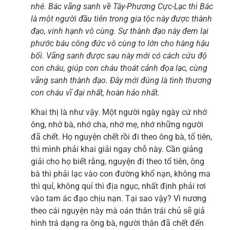
nhé. Bác vãng sanh về Tây-Phương Cực-Lạc thì Bác
là một người đầu tiên trong gia tộc này được thành
đạo, vinh hạnh vô cùng. Sự thành đạo này đem lại
phước báu công đức vô cùng to lớn cho hàng hậu
bối. Vãng sanh được sau này mới có cách cứu độ
con cháu, giúp con cháu thoát cảnh đọa lạc, cùng
vãng sanh thành đạo. Đây mới đúng là tình thương
con cháu vĩ đại nhất, hoàn hảo nhất.
Khai thị là như vậy. Một người ngày ngày cứ nhớ
ông, nhớ bà, nhớ cha, nhớ mẹ, nhớ những người
đã chết. Họ nguyện chết rồi đi theo ông bà, tổ tiên,
thì mình phải khai giải ngay chỗ này. Cần giảng
giải cho họ biết rằng, nguyện đi theo tổ tiên, ông
bà thì phải lạc vào con đường khổ nạn, không ma
thì quỉ, không quỉ thì địa ngục, nhất định phải rơi
vào tam ác đạo chịu nạn. Tại sao vậy? Vì nương
theo cái nguyện này mà oán thân trái chủ sẽ giả
hình trá dạng ra ông bà, người thân đã chết đến