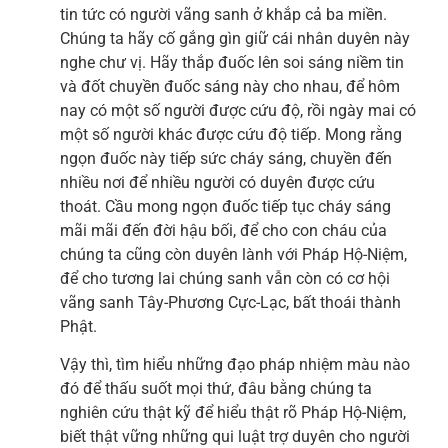
tin tức có người vãng sanh ở khắp cả ba miền.
Chúng ta hãy cố gắng gìn giữ cái nhân duyên này
nghe chư vị. Hãy thắp đuốc lên soi sáng niềm tin
và đốt chuyền đuốc sáng này cho nhau, để hôm
nay có một số người được cứu độ, rồi ngày mai có
một số người khác được cứu độ tiếp. Mong rằng
ngọn đuốc này tiếp sức cháy sáng, chuyền đến
nhiều nơi để nhiều người có duyên được cứu
thoát. Cầu mong ngọn đuốc tiếp tục cháy sáng
mãi mãi đến đời hậu bối, để cho con cháu của
chúng ta cũng còn duyên lành với Pháp Hộ-Niệm,
để cho tương lai chúng sanh vẫn còn có cơ hội
vãng sanh Tây-Phương Cực-Lạc, bất thoái thành
Phật.
Vậy thì, tìm hiểu những đạo pháp nhiệm màu nào
đó để thấu suốt mọi thứ, đâu bằng chúng ta
nghiên cứu thật kỹ để hiểu thật rõ Pháp Hộ-Niệm,
biết thật vững những qui luật trợ duyên cho người