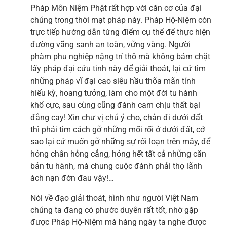
Pháp Môn Niệm Phật rất hợp với căn cơ của đại
chúng trong thời mạt pháp này. Pháp Hộ-Niệm còn
trực tiếp hướng dẫn từng điểm cụ thể để thực hiện
đường vãng sanh an toàn, vững vàng. Người
phàm phu nghiệp nặng trí thô mà không bám chặt
lấy pháp đại cứu tinh này để giải thoát, lại cứ tìm
những pháp vĩ đại cao siêu hầu thõa mãn tính
hiếu kỳ, hoang tưởng, làm cho một đời tu hành
khổ cực, sau cùng cũng đành cam chịu thất bại
đắng cay! Xin chư vị chú ý cho, chân đi dưới đất
thì phải tìm cách gỡ những mối rối ở dưới đất, cớ
sao lại cứ muốn gỡ những sự rối loạn trên mây, để
hỏng chân hỏng cẳng, hỏng hết tất cả những căn
bản tu hành, mà chung cuộc đành phải thọ lãnh
ách nạn đớn đau vậy!…
Nói về đạo giải thoát, hình như người Việt Nam
chúng ta đang có phước duyên rất tốt, nhờ gặp
được Pháp Hộ-Niệm mà hàng ngày ta nghe được