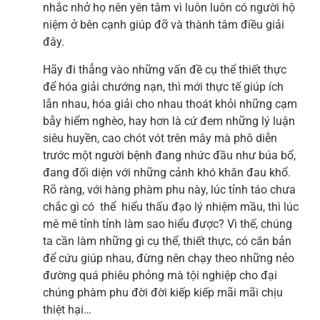
nhắc nhở họ nên yên tâm vì luôn luôn có người hộ
niệm ở bên cạnh giúp đỡ và thành tâm điều giải
đây.
Hãy đi thẳng vào những vấn đề cụ thể thiết thực
để hóa giải chướng nạn, thì mới thực tế giúp ích
lẫn nhau, hóa giải cho nhau thoát khỏi những cạm
bẫy hiểm nghèo, hay hơn là cứ đem những lý luận
siêu huyền, cao chót vót trên mây mà phô diễn
trước một người bệnh đang nhức đầu như búa bổ,
đang đối diện với những cảnh khó khăn đau khổ.
Rõ ràng, với hàng phàm phu này, lúc tỉnh táo chưa
chắc gì có thể hiểu thấu đạo lý nhiệm mầu, thì lúc
mê mê tỉnh tỉnh làm sao hiểu được? Vì thế, chúng
ta cần làm những gì cụ thể, thiết thực, có căn bản
để cứu giúp nhau, đừng nên chạy theo những nẻo
đường quá phiêu phỏng mà tội nghiệp cho đại
chúng phàm phu đời đời kiếp kiếp mãi mãi chịu
thiệt hại…