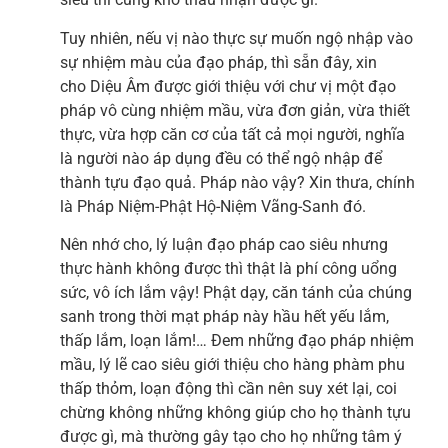
Tuy nhiên, nếu vị nào thực sự muốn ngộ nhập vào
sự nhiệm màu của đạo pháp, thì sẵn đây, xin
cho Diệu Âm được giới thiệu với chư vị một đạo
pháp vô cùng nhiệm mầu, vừa đơn giản, vừa thiết
thực, vừa hợp căn cơ của tất cả mọi người, nghĩa
là người nào áp dụng đều có thể ngộ nhập để
thành tựu đạo quả. Pháp nào vậy? Xin thưa, chính
là Pháp Niệm-Phật Hộ-Niệm Vãng-Sanh đó.
Nên nhớ cho, lý luận đạo pháp cao siêu nhưng
thực hành không được thì thật là phí công uổng
sức, vô ích lắm vậy! Phật dạy, căn tánh của chúng
sanh trong thời mạt pháp này hầu hết yếu lắm,
thấp lắm, loạn lắm!… Đem những đạo pháp nhiệm
mầu, lý lẽ cao siêu giới thiệu cho hàng phàm phu
thấp thỏm, loạn động thì cần nên suy xét lại, coi
chừng không những không giúp cho họ thành tựu
được gì, mà thường gây tạo cho họ những tâm ý