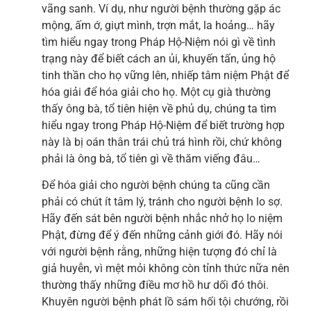
vãng sanh. Ví dụ, như người bệnh thường gặp ác
mộng, ấm ớ, giựt mình, trợn mắt, la hoảng… hãy
tìm hiểu ngay trong Pháp Hộ-Niệm nói gì về tình
trạng này để biết cách an ủi, khuyến tấn, ủng hộ
tinh thần cho họ vững lên, nhiếp tâm niệm Phật để
hóa giải để hóa giải cho họ. Một cụ già thường
thấy ông bà, tổ tiên hiện về phủ dụ, chúng ta tìm
hiểu ngay trong Pháp Hộ-Niệm để biết trường hợp
này là bị oán thân trái chủ trá hình rồi, chứ không
phải là ông bà, tổ tiên gì về thăm viếng đâu…
Để hóa giải cho người bệnh chúng ta cũng cần
phải có chút ít tâm lý, tránh cho người bệnh lo sợ.
Hãy đến sát bên người bệnh nhắc nhở họ lo niệm
Phật, đừng để ý đến những cảnh giới đó. Hãy nói
với người bệnh rằng, những hiện tượng đó chỉ là
giả huyễn, vì mệt mỏi không còn tỉnh thức nữa nên
thường thấy những điều mơ hồ hư dối đó thôi.
Khuyên người bệnh phát lồ sám hối tội chướng, rồi