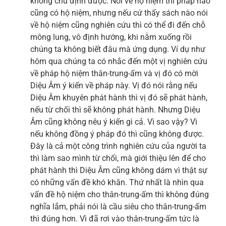
không chủ định được. Nói về hộ niệm thì pháp nào
cũng có hộ niệm, nhưng nếu cứ thấy sách nào nói
về hộ niệm cũng nghiên cứu thì có thể đi đến chỗ
mông lung, vô định hướng, khi nằm xuống rồi
chúng ta không biết đâu mà ứng dụng. Ví dụ như
hôm qua chúng ta có nhắc đến một vị nghiên cứu
về pháp hộ niệm thân-trung-ấm và vị đó có mời
Diệu Âm ý kiến về pháp này. Vị đó nói rằng nếu
Diệu Âm khuyên phát hành thì vị đó sẽ phát hành,
nếu từ chối thì sẽ không phát hành. Nhưng Diệu
Âm cũng không nêu ý kiến gì cả. Vì sao vậy? Vì
nếu không đồng ý pháp đó thì cũng không được.
Đây là cả một công trình nghiên cứu của người ta
thì làm sao mình từ chối, mà giới thiệu lên để cho
phát hành thì Diệu Âm cũng không dám vì thật sự
có những vấn đề khó khăn. Thứ nhất là nhìn qua
vấn đề hộ niệm cho thân-trung-ấm thì không đúng
nghĩa lắm, phải nói là cầu siêu cho thân-trung-ấm
thì đúng hơn. Vì đã rơi vào thân-trung-ấm tức là