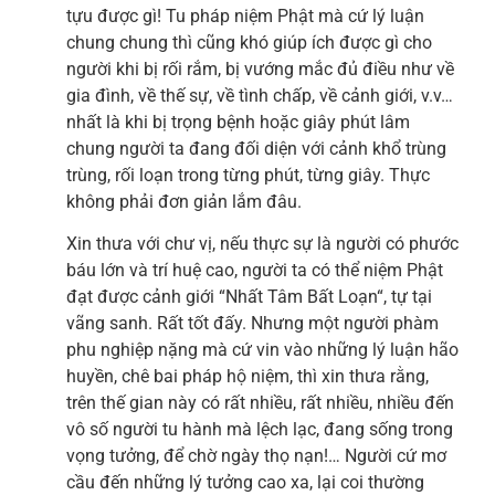
tựu được gì! Tu pháp niệm Phật mà cứ lý luận
chung chung thì cũng khó giúp ích được gì cho
người khi bị rối rắm, bị vướng mắc đủ điều như về
gia đình, về thế sự, về tình chấp, về cảnh giới, v.v…
nhất là khi bị trọng bệnh hoặc giây phút lâm
chung người ta đang đối diện với cảnh khổ trùng
trùng, rối loạn trong từng phút, từng giây. Thực
không phải đơn giản lắm đâu.
Xin thưa với chư vị, nếu thực sự là người có phước
báu lớn và trí huệ cao, người ta có thể niệm Phật
đạt được cảnh giới “Nhất Tâm Bất Loạn“, tự tại
vãng sanh. Rất tốt đấy. Nhưng một người phàm
phu nghiệp nặng mà cứ vin vào những lý luận hão
huyền, chê bai pháp hộ niệm, thì xin thưa rằng,
trên thế gian này có rất nhiều, rất nhiều, nhiều đến
vô số người tu hành mà lệch lạc, đang sống trong
vọng tưởng, để chờ ngày thọ nạn!… Người cứ mơ
cầu đến những lý tưởng cao xa, lại coi thường