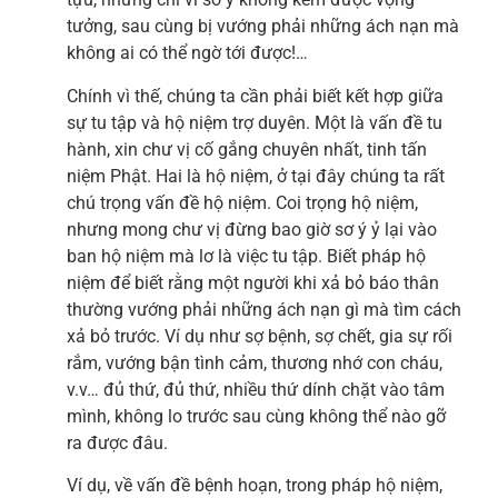
tưởng, sau cùng bị vướng phải những ách nạn mà
không ai có thể ngờ tới được!…
Chính vì thế, chúng ta cần phải biết kết hợp giữa
sự tu tập và hộ niệm trợ duyên. Một là vấn đề tu
hành, xin chư vị cố gắng chuyên nhất, tinh tấn
niệm Phật. Hai là hộ niệm, ở tại đây chúng ta rất
chú trọng vấn đề hộ niệm. Coi trọng hộ niệm,
nhưng mong chư vị đừng bao giờ sơ ý ỷ lại vào
ban hộ niệm mà lơ là việc tu tập. Biết pháp hộ
niệm để biết rằng một người khi xả bỏ báo thân
thường vướng phải những ách nạn gì mà tìm cách
xả bỏ trước. Ví dụ như sợ bệnh, sợ chết, gia sự rối
rắm, vướng bận tình cảm, thương nhớ con cháu,
v.v… đủ thứ, đủ thứ, nhiều thứ dính chặt vào tâm
mình, không lo trước sau cùng không thể nào gỡ
ra được đâu.
Ví dụ, về vấn đề bệnh hoạn, trong pháp hộ niệm,