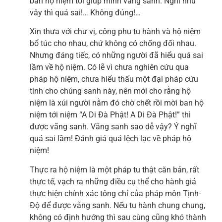
ban hộ niệm tới giúp mình vãng sanh. Nghĩ như
vây thì quá sai!… Không đúng!…
Xin thưa với chư vị, công phu tu hành và hộ niệm
bổ túc cho nhau, chứ không có chống đối nhau.
Nhưng đáng tiếc, có những người đã hiểu quá sai
lầm về hộ niệm. Có lẽ vì chưa nghiên cứu qua
pháp hộ niệm, chưa hiểu thấu một đại pháp cứu
tinh cho chúng sanh này, nên mới cho rằng hộ
niệm là xúi người nằm đó chờ chết rồi mời ban hộ
niệm tới niệm “A Di Đà Phật! A Di Đà Phật!” thì
được vãng sanh. Vãng sanh sao dễ vậy? Ý nghĩ
quá sai lầm! Đánh giá quá lệch lạc về pháp hộ
niệm!
Thực ra hộ niệm là một pháp tu thật căn bản, rất
thực tế, vạch ra những điều cụ thể cho hành giả
thực hiện chính xác tông chỉ của pháp môn Tịnh-
Độ để được vãng sanh. Nếu tu hành chung chung,
không có định hướng thì sau cùng cũng khó thành