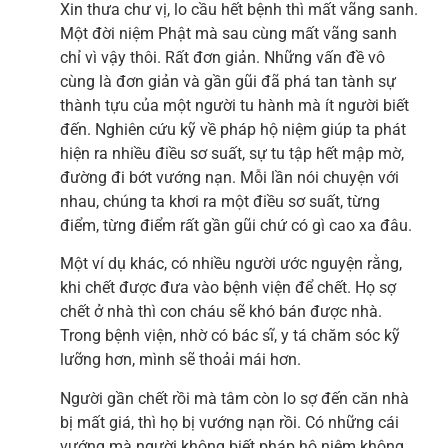
Xin thưa chư vị, lo cầu hết bệnh thì mất vãng sanh.
Một đời niệm Phật mà sau cùng mất vãng sanh
chỉ vì vậy thôi. Rất đơn giản. Những vấn đề vô
cùng là đơn giản và gần gũi đã phá tan tành sự
thành tựu của một người tu hành mà ít người biết
đến. Nghiên cứu kỹ về pháp hộ niệm giúp ta phát
hiện ra nhiều điều sơ suất, sự tu tập hết mập mờ,
đường đi bớt vướng nạn. Mỗi lần nói chuyện với
nhau, chúng ta khơi ra một điều sơ suất, từng
điểm, từng điểm rất gần gũi chứ có gì cao xa đâu.
Một ví dụ khác, có nhiều người ước nguyện rằng,
khi chết được đưa vào bệnh viện để chết. Họ sợ
chết ở nhà thì con cháu sẽ khó bán được nhà.
Trong bệnh viện, nhờ có bác sĩ, y tá chăm sóc kỹ
lưỡng hơn, mình sẽ thoải mái hơn.
Người gần chết rồi mà tâm còn lo sợ đến căn nhà
bị mất giá, thì họ bị vướng nạn rồi. Có những cái
vướng mà người không biết pháp hộ niệm không