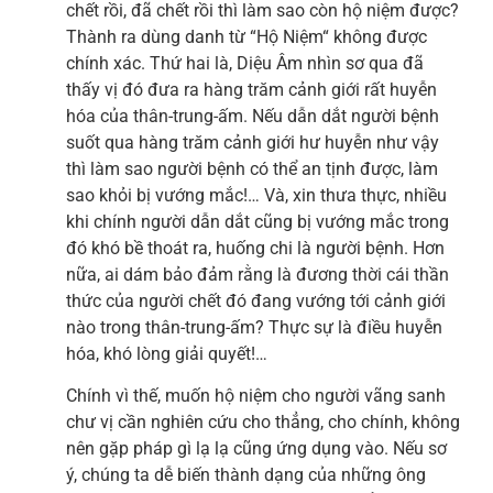
chết rồi, đã chết rồi thì làm sao còn hộ niệm được?
Thành ra dùng danh từ “Hộ Niệm“ không được
chính xác. Thứ hai là, Diệu Âm nhìn sơ qua đã
thấy vị đó đưa ra hàng trăm cảnh giới rất huyễn
hóa của thân-trung-ấm. Nếu dẫn dắt người bệnh
suốt qua hàng trăm cảnh giới hư huyễn như vậy
thì làm sao người bệnh có thể an tịnh được, làm
sao khỏi bị vướng mắc!… Và, xin thưa thực, nhiều
khi chính người dẫn dắt cũng bị vướng mắc trong
đó khó bề thoát ra, huống chi là người bệnh. Hơn
nữa, ai dám bảo đảm rằng là đương thời cái thần
thức của người chết đó đang vướng tới cảnh giới
nào trong thân-trung-ấm? Thực sự là điều huyễn
hóa, khó lòng giải quyết!…
Chính vì thế, muốn hộ niệm cho người vãng sanh
chư vị cần nghiên cứu cho thẳng, cho chính, không
nên gặp pháp gì lạ lạ cũng ứng dụng vào. Nếu sơ
ý, chúng ta dễ biến thành dạng của những ông