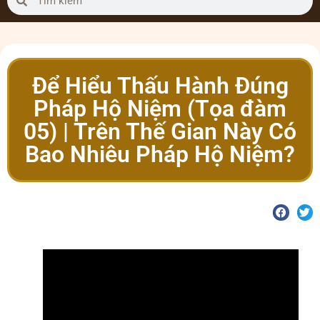
Để Hiểu Thấu Hành Đúng
Pháp Hộ Niệm (Tọa đàm
05) | Trên Thế Gian Này Có
Bao Nhiêu Pháp Hộ Niệm?