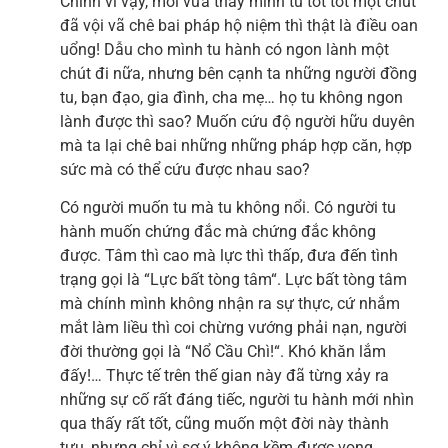
Chính vì vậy, mới vừa thấy mình tu tốt tốt một chút
đã vội vã chê bai pháp hộ niệm thì thật là điều oan
uổng! Dẫu cho mình tu hành có ngon lành một
chút đi nữa, nhưng bên cạnh ta những người đồng
tu, bạn đạo, gia đình, cha mẹ… họ tu không ngon
lành được thì sao? Muốn cứu độ người hữu duyên
mà ta lại chê bai những những pháp hợp căn, hợp
sức mà có thể cứu được nhau sao?
Có người muốn tu mà tu không nổi. Có người tu
hành muốn chứng đắc mà chứng đắc không
được. Tâm thì cao mà lực thì thấp, đưa đến tình
trạng gọi là “Lực bất tòng tâm“. Lực bất tòng tâm
mà chính mình không nhận ra sự thực, cứ nhắm
mắt làm liều thì coi chừng vướng phải nạn, người
đời thường gọi là “Nổ Cầu Chì!“. Khó khăn lắm
đấy!… Thực tế trên thế gian này đã từng xảy ra
những sự cố rất đáng tiếc, người tu hành mới nhìn
qua thấy rất tốt, cũng muốn một đời này thành
tựu, nhưng chỉ vì sơ ý không kềm được vọng