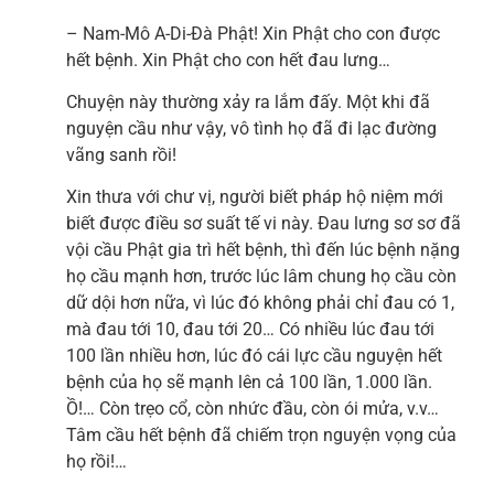
– Nam-Mô A-Di-Đà Phật! Xin Phật cho con được
hết bệnh. Xin Phật cho con hết đau lưng…
Chuyện này thường xảy ra lắm đấy. Một khi đã
nguyện cầu như vậy, vô tình họ đã đi lạc đường
vãng sanh rồi!
Xin thưa với chư vị, người biết pháp hộ niệm mới
biết được điều sơ suất tế vi này. Đau lưng sơ sơ đã
vội cầu Phật gia trì hết bệnh, thì đến lúc bệnh nặng
họ cầu mạnh hơn, trước lúc lâm chung họ cầu còn
dữ dội hơn nữa, vì lúc đó không phải chỉ đau có 1,
mà đau tới 10, đau tới 20… Có nhiều lúc đau tới
100 lần nhiều hơn, lúc đó cái lực cầu nguyện hết
bệnh của họ sẽ mạnh lên cả 100 lần, 1.000 lần.
Ồ!… Còn trẹo cổ, còn nhức đầu, còn ói mửa, v.v…
Tâm cầu hết bệnh đã chiếm trọn nguyện vọng của
họ rồi!…